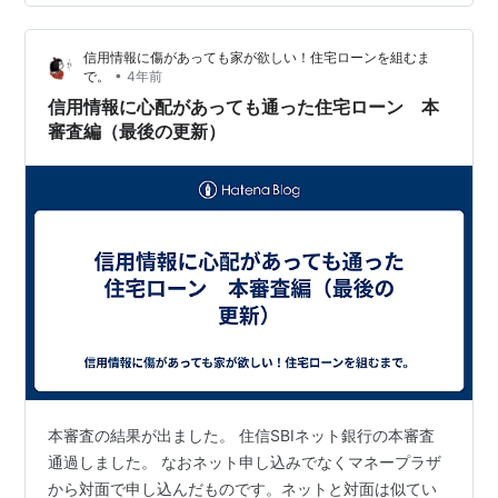
審査ってなんだよ、って感じですよね。 住宅ローン審査
は １，事前審査 ２，本審査 の2段階になっていて、事前
信用情報に傷があっても家が欲しい！住宅ローンを組むま
審査では収入や信用情報をもとに「この人にはこれぐら
•
で。
4年前
い貸しても良いかな」というのは簡易的に審査してくれ
信用情報に心配があっても通った住宅ローン 本
ます。 なぜ事前審査は早…
審査編（最後の更新）
本審査の結果が出ました。 住信SBIネット銀行の本審査
通過しました。 なおネット申し込みでなくマネープラザ
から対面で申し込んだものです。ネットと対面は似てい