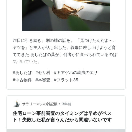
昨日に引き続き、別の蝶の話を。 「見つけたんだよ～、
ヤツを」と主人が話し出した。義母に差し上げようと育
ててきた あしたばの葉が、何者かに食べられているのは
気づいていた。
#
あしたば
#
セリ科
#
キアゲハの幼虫のエサ
#
中古物件
#
本審査
#
フラット35
•
サラリーマンの雑記帳
3年前
住宅ローン事前審査のタイミングは早めがベス
ト！失敗した私が言うんだから間違いないです