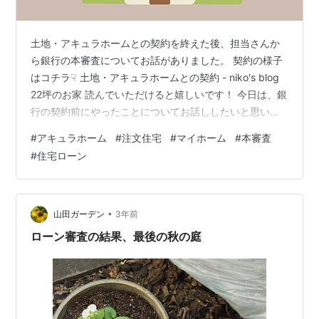
土地・アキュラホームとの契約を終えた後、担当さんか
ら銀行の本審査についてお話がありました。 契約の様子
はコチラ☟ 土地・アキュラホームとの契約 - niko's blog
22坪のお家 読んでいただけると嬉しいです！ 今日は、銀
行の契約前にやったことについてお話ししたいと思いま
す。 それでは、スタート！ 銀行の本審査 ビデオ視聴 手
#
アキュラホーム
#
注文住宅
#
マイホーム
#
本審査
数料の用意 銀行の本審査 土地・アキュラホームとの契約
#
住宅ローン
を終え、次に私たちがやることになったのは銀行の本審
査の申し込みです。 事前審査と同様、担当Yさんが申し
込み書を用意してくださり書き方や必要な物も教えてく
れました。 私たちはショールーム見学や担当さんとの間
•
山田ガーデン
3年前
取り打ち…
ローン審査の結果、最後の秋の庭