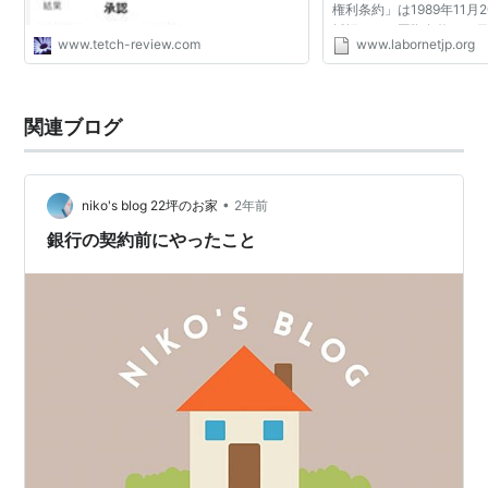
権利条約」は1989年11月
採択された国際条約で、日
www.tetch-review.com
www.labornetjp.org
5月22日から効力が発生
メリカ合衆国以外のす...
関連ブログ
•
niko's blog 22坪のお家
2年前
銀行の契約前にやったこと