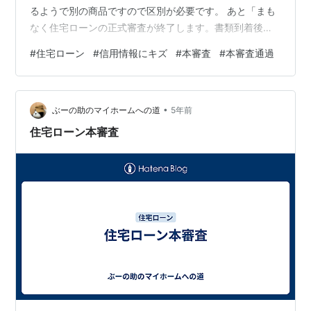
るようで別の商品ですので区別が必要です。 あと「まも
なく住宅ローンの正式審査が終了します。書類到着後に
お手続きを進めてください」という謎の予告メールがき
#
住宅ローン
#
信用情報にキズ
#
本審査
#
本審査通過
ていましたが翌日に正式に通過したとの連絡がありまし
た。文面的におそらくこのメールが来た＝通過したとい
うことなのかなと思います。 さて今回本審査が通過した
•
のでまとめます。 【信用情報の問題点】 CICから信用情
ぶーの助のマイホームへの道
5年前
報を取り寄せたところ五年以上前の延滞解消の記録が補
住宅ローン本審査
足内容として記載があった。その他の…