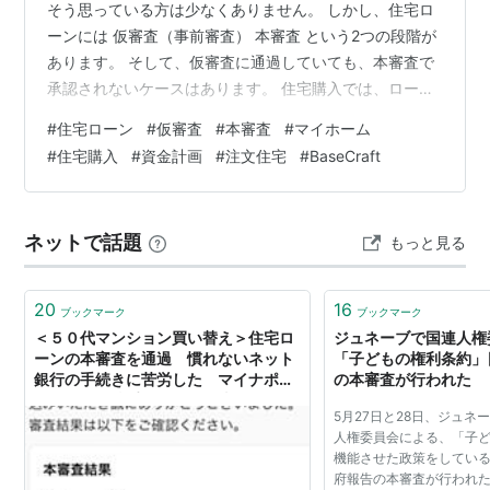
そう思っている方は少なくありません。 しかし、住宅ロ
ーンには 仮審査（事前審査） 本審査 という2つの段階が
あります。 そして、仮審査に通過していても、本審査で
承認されないケースはあります。 住宅購入では、ローン
の承認が大きな分岐点になります。 今回は住宅業界に関
#
住宅ローン
#
仮審査
#
本審査
#
マイホーム
わる中で見てきた経験も踏まえ、住宅ローンの仮審査と
#
住宅購入
#
資金計画
#
注文住宅
#
BaseCraft
本審査の違い、注意すべきポイントを解説します。 住宅
ローンの仮審査と本審査の違い まず、それぞれの役割を
理解しましょう。 仮審査（事前審査）とは？ 仮審査は、
ネットで話題
もっと見る
金融機関が 「この人に住宅ローンを貸せそうか」 を事前
に確認するものです。 …
20
16
ブックマーク
ブックマーク
＜５０代マンション買い替え＞住宅ロ
ジュネーブで国連人権
ーンの本審査を通過 慣れないネット
「子どもの権利条約」
銀行の手続きに苦労した マイナポー
の本審査が行われた
タルの使い勝手の悪さにも泣かされ
5月27日と28日、ジュネ
た （購入体験談） - てっちレビュー
人権委員会による、「子
機能させた政策をしてい
府報告の本審査が行われた