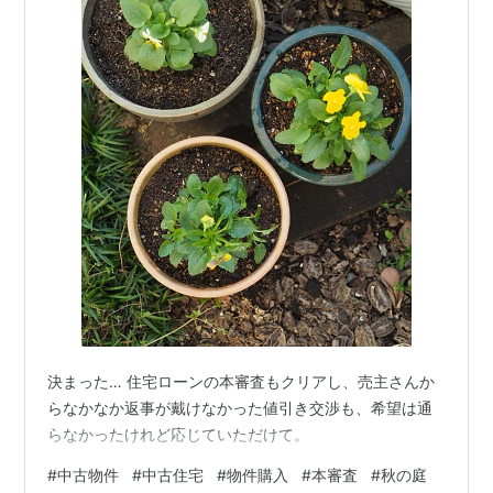
決まった… 住宅ローンの本審査もクリアし、売主さんか
らなかなか返事が戴けなかった値引き交渉も、希望は通
らなかったけれど応じていただけて。
#
中古物件
#
中古住宅
#
物件購入
#
本審査
#
秋の庭