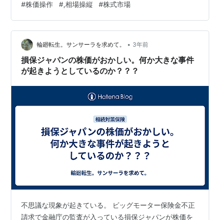
#
株価操作
#
,相場操縦
#
株式市場
金融商品取引法違反で起訴されました。 一方、日常的に
行なわれている証券会社のレーティング公表による「買
い推奨」や「目標株価○○円」などは、目的に株価誘導
•
的恣意性があれば、「株価誘導」と類似性があり、市場
輪廻転生。サンサーラを求めて。
3年前
での価格形成に大きく影響を与える上では、この事件と
損保ジャパンの株価がおかしい。何か大きな事件
同様の違法性があるものと思われます。 まして、…
が起きようとしているのか？？？
不思議な現象が起きている。 ビッグモーター保険金不正
請求で金融庁の監査が入っている損保ジャパンが株価を