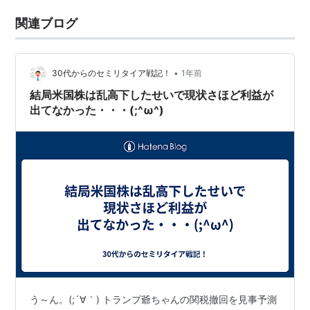
関連ブログ
•
30代からのセミリタイア戦記！
1年前
結局米国株は乱高下したせいで現状さほど利益が
出てなかった・・・(;^ω^)
う～ん。(;´∀｀) トランプ爺ちゃんの関税撤回を見事予測