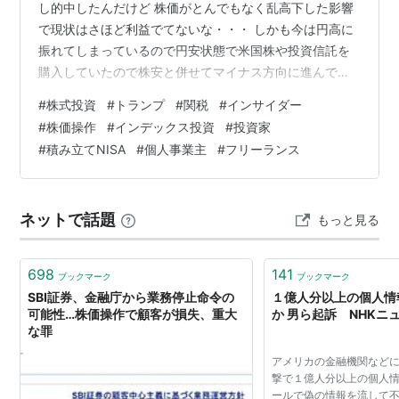
し的中したんだけど 株価がとんでもなく乱高下した影響
で現状はさほど利益でてないな・・・ しかも今は円高に
振れてしまっているので円安状態で米国株や投資信託を
購入していたので株安と併せてマイナス方向に進んでし
まったのもよくない・・・ 先週は日本の株価もジェット
#
株式投資
#
トランプ
#
関税
#
インサイダー
コースターのようだったので今週はどうなることやら。
#
株価操作
#
インデックス投資
#
投資家
しかしトランプお爺ちゃんはやりたい放題ですね！！ 案
#
積み立てNISA
#
個人事業主
#
フリーランス
の定、自動車関税も見直し入るみたいだからこれで私も
かつて身を置いた 自動車業界の人たちは助かるのか
な？？ あとはスマホのアップルが関税のせいでiPhoneが
ネットで話題
もっと見る
値段がとんでもなく上がるの…
698
141
ブックマーク
ブックマーク
SBI証券、金融庁から業務停止命令の
１億人分以上の個人情
可能性…株価操作で顧客が損失、重大
か 男ら起訴 NHKニ
な罪
アメリカの金融機関など
撃で１億人分以上の個人
ールで偽の情報を流して