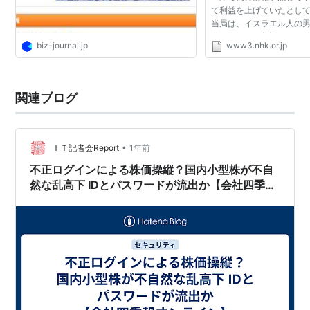
て利益を上げていたとし
当局は、イスラエル人の
欺の罪などで起訴したと発
biz-journal.jp
www3.nhk.or.jp
状によりますと、３人は
しの夏にかけて、...
関連ブログ
•
ＩＴ記者会Report
1年前
不正ログインによる株価操縦？国内小型株が不自
然な乱高下 IDとパスワードが流出か【会社四季報
オンライン】