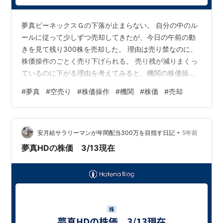
夢真ビーネックスＧの下落が止まらない。 自分の中のル
ールに従って少しずつ売却してきたが、今日の午前の動
きを見て残り300株を売却した。 理由は売り禁なのに、
株価操作のごとく売り下げられる。 売り残が減りまくっ
ているのに下がる理由を考えてみると、機関の株価操作
だと想像する。 しかし、それにしても売りが異常に強す
#
夢真
#
空売り
#
株価操作
#
機関
#
株価
#
売却
ぎる。 さらに日々公表信用残によると、買い残が増えて
いる。 このパターンだと更に売り下げられる可能性もあ
ることから利益を確定した。 ただ、このタイミングで売
•
り禁が解除されたので、明日は空売りを仕掛ける個人が
安月給サラリーマンが年間配当300万を目指す日記
5年前
担ぎ上げられる可能性もある。 しばらくは激しく上下す
夢真HDの株価 3/13現在
るのか、それともさらに下がるのか…