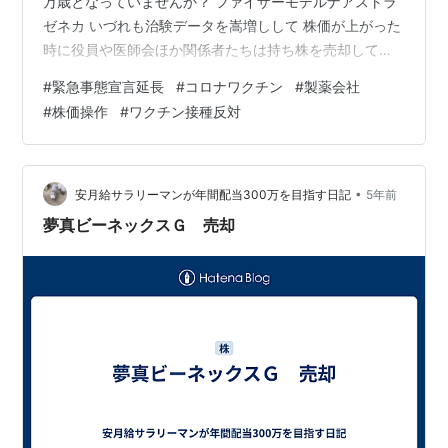
万歳となっていませんか？ ファイザーモデルナアストラ
ゼネカ いづれも治験データを嵩増しして 株価が上がった
時に役員や医師会ほか関係者たちは持ち株を売却して億
単位の お金を手にしています ファイザー社は米国内で未
#
緊急事態宣言延長
#
コロナワクチン
#
製薬会社
承認の薬の効能 を医者に対し吹聴していた前科があり 多
#
株価操作
#
ワクチン接種反対
額の賠償金を支払っております ビルゲイツで有名なモデ
ルナ社のＣＥＯも同様の手法で巨額の富を得ています 更
に治験担当病院の理事長がモデルナ社の役員を兼任する
ことで株券を貰っていたという事実も明らかになってい
•
安月給サラリーマンが年間配当300万を目指す日記
5年前
ます 治験責任者が同社の株を大…
夢真ビーネックスＧ 売却