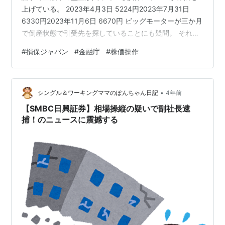
上げている。 2023年4月3日 5224円2023年7月31日
6330円2023年11月6日 6670円 ビッグモーターが三か月
で倒産状態で引受先を探していることにも疑問。 それ以
上に、金融庁が監査に入っている時期に株価が上がる。
#
損保ジャパン
#
金融庁
#
株価操作
理解できない疑問。 この一年では4月3日に5224円の最
低値。ここからうなぎのぼりに株価上昇が起きている。
三井住友、東京海上の株価の動きは実体通りの株価なの
•
に、損保ジャパンの動きだけが異常である。 保険会社、
シングル＆ワーキングママのぽんちゃん日記
4年前
金融庁、株式購入者。誰かが何かを仕掛けている様子。
【SMBC日興証券】相場操縦の疑いで副社長逮
捕！のニュースに震撼する