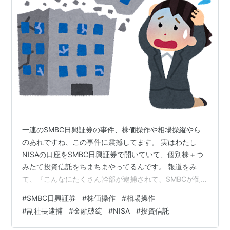
一連のSMBC日興証券の事件、株価操作や相場操縦やら
のあれですね、この事件に震撼してます。 実はわたし
NISAの口座をSMBC日興証券で開いていて、個別株＋つ
みたて投資信託をちまちまやってるんです。 報道をみ
て、『こんなにたくさん幹部が逮捕されて、SMBCが倒
産したり、廃業（ってあるのかな？）したら、私のお金
#
SMBC日興証券
#
株価操作
#
相場操作
はどうなるの！？』って震撼したんですね💧 たいした金
#
副社長逮捕
#
金融破綻
#
NISA
#
投資信託
額を運用しているわけではないのですが、ちょっとでも
めっちゃ心配😰 リアルに知らない人も、多いと思います