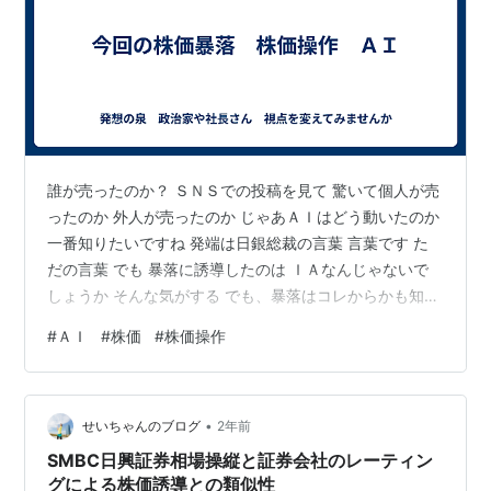
誰が売ったのか？ ＳＮＳでの投稿を見て 驚いて個人が売
ったのか 外人が売ったのか じゃあＡＩはどう動いたのか
一番知りたいですね 発端は日銀総裁の言葉 言葉です た
だの言葉 でも 暴落に誘導したのは ＩＡなんじゃないで
しょうか そんな気がする でも、暴落はコレからかも知れ
ない
#
ＡＩ
#
株価
#
株価操作
•
せいちゃんのブログ
2年前
SMBC日興証券相場操縦と証券会社のレーティン
グによる株価誘導との類似性