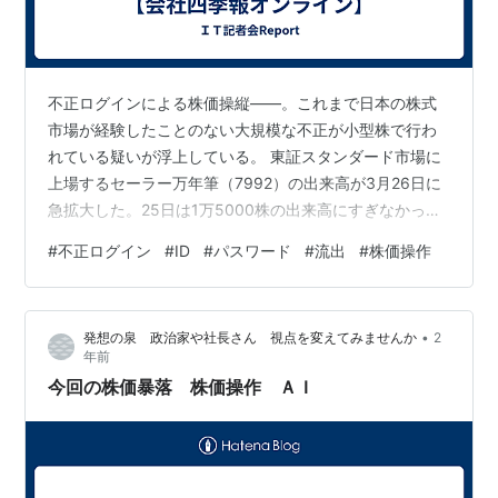
不正ログインによる株価操縦――。これまで日本の株式
市場が経験したことのない大規模な不正が小型株で行わ
れている疑いが浮上している。 東証スタンダード市場に
上場するセーラー万年筆（7992）の出来高が3月26日に
急拡大した。25日は1万5000株の出来高にすぎなかった
が、この日は前日比297倍の446万2800株に急増。株価
#
不正ログイン
#
ID
#
パスワード
#
流出
#
株価操作
も前日の終値105円から、一時1.37倍の144円まで急騰し
た。 続きは⬇️ shikiho.toyokeizai.net
•
発想の泉 政治家や社長さん 視点を変えてみませんか
2
年前
今回の株価暴落 株価操作 ＡＩ