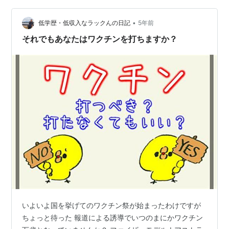
が、山一證券の破綻や北海道拓殖銀行の破綻が思い出さ
れます。 山一も拓殖銀行も、わたしの周りはみんな、破
•
低学歴・低収入なラックんの日記
5年前
綻するなんて思ってなかったから、マ…
それでもあなたはワクチンを打ちますか？
いよいよ国を挙げてのワクチン祭が始まったわけですが
ちょっと待った 報道による誘導でいつのまにかワクチン