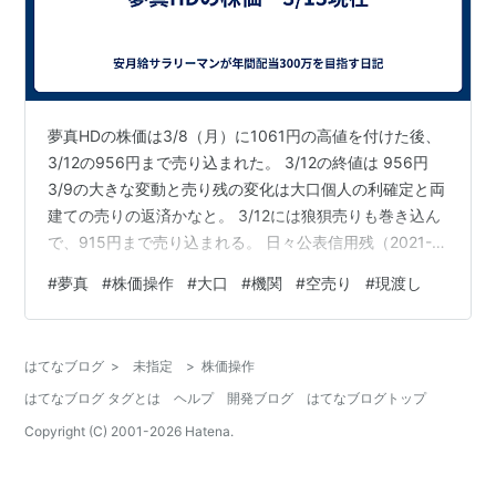
夢真HDの株価は3/8（月）に1061円の高値を付けた後、
3/12の956円まで売り込まれた。 3/12の終値は 956円
3/9の大きな変動と売り残の変化は大口個人の利確定と両
建ての売りの返済かなと。 3/12には狼狽売りも巻き込ん
で、915円まで売り込まれる。 日々公表信用残（2021-
03-11付）によると、 信用売り残高 79万9500株前日比
#
夢真
#
株価操作
#
大口
#
機関
#
空売り
#
現渡し
0.00%信用買い残高 73万6600株前日比 -2.37% 売り残
が減ったが、買い残も大きく減っている。 機関の売り残
もだいぶ減って1,723,743株。 いろいろ調べると機関の
はてなブログ
>
未指定
>
株価操作
売り残はいつでも現物で現渡し可能らしい。 なので、機
はてなブログ タグとは
ヘルプ
開発ブログ
はてなブログトップ
関の売りは現…
Copyright (C) 2001-
2026
Hatena.