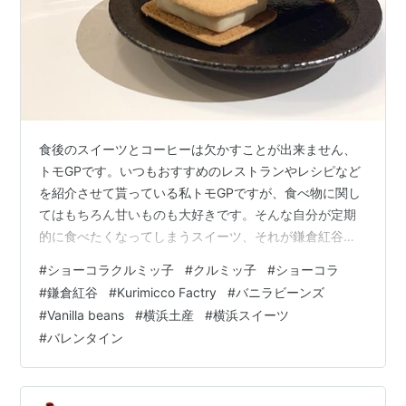
食後のスイーツとコーヒーは欠かすことが出来ません、
トモGPです。いつもおすすめのレストランやレシピなど
を紹介させて貰っている私トモGPですが、食べ物に関し
てはもちろん甘いものも大好きです。そんな自分が定期
的に食べたくなってしまうスイーツ、それが鎌倉紅谷
の”クルミッ子”です。今回その大好きなクルミッ子とこち
#
ショーコラクルミッ子
#
クルミッ子
#
ショーコラ
らも神奈川県のお菓子メーカーである
#
鎌倉紅谷
#
Kurimicco Factry
#
バニラビーンズ
VANILLABEANS（バニラビーンズ）のチョコ菓子”ショー
#
Vanilla beans
#
横浜土産
#
横浜スイーツ
コラ”とのコラボレーション商品「ショーコラ クルミッ
#
バレンタイン
子」が発売されたとの情報を耳にしたので早速買いに行
ってまいりました！ 鎌倉紅谷 クルミッ子 beniya-
ajisai.co.jp 鎌倉に本店を構…