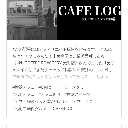
※この記事にはアフィリエイト広告を含みます。 こんに
ちは〜！ゆにゃんだよ☀️💓今回は、横浜元町にある
《UNI COFFEE ROASTERY 元町店》さんでまったりカフ
ェタイムしてきたよ〜〜ってお話🫶✨ 実はね…この日は
中華街で朝ごはんをしっかり食べてからの、「ちょっと
コーヒー飲みたいね☕️」って気分だったの💡で、偶然見
#
横浜カフェ
#
UNIコーヒーロースタリー
つけたこのカフェが大正解すぎた…！！！ お店の外観は
#
元町カフェ
#
カフェ巡り
#
横浜スイーツ
シンプルでオシャレ〜！デザインが、大人可愛い感じで
#
カフェ好きな人と繋がりたい
#
カフェラテ
テンション上がる〜💐✨ 中に入ってまず驚いたのが、可
#
元町中華街グルメ
#
CAFE:LOG
愛い店内の空気感🎀広すぎず、狭すぎず、程よい距離感
のある空間で「ここ、ひとりでも入りやすいな〜」って
思った！ 私は1階席に座…