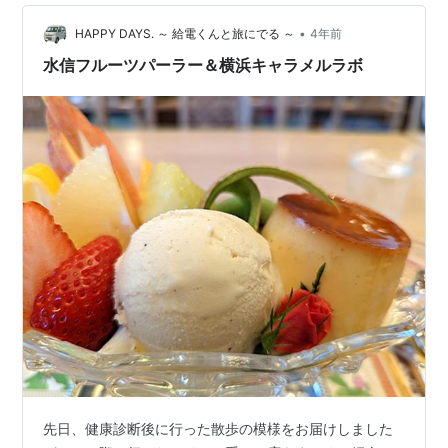
【ベルプラージュ】のキャラクター。 このカモメがイン
ドネシアで食べたココナッツの…
•
HAPPY DAYS. ～ 給電くんと旅にでる ～
4年前
水信フルーツパーラー＆横浜キャラメルラボ
先日、健康診断後に行った散歩の模様をお届けしました