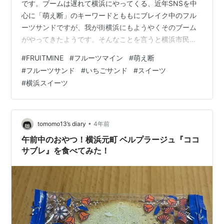
です。ブームは遅れて横浜にやってくる、近年SNSを中
心に「萌え断」のキーワードとももにブレイク中のフル
ーツサンドですが、我が街横浜にもようやくそのブーム
がやってきたようです。そんなことを言うと横浜市民の
皆様に怒られそうですが、確かに横浜にもフルーツサン
#
FRUITMINE
#
フルーツマイン
#
萌え断
ドを販売する老舗のお店は多く存在しますが、”新しいお
#
フルーツサンド
#
いちごサンド
#
スイーツ
店”もしくは”専門店”となるとなかなか見つからないもの
#
横浜スイーツ
です。そんな中、横浜の関内に昨年2021年7月にオープ
ンしたフルーツサンド専門店「FRUITMINE」(フルーツマ
イン)、横浜では珍しいイートイン可能なこちらのフルー
ツサンド専門店を今回は紹…
•
tomomo13’s diary
4年前
午前中のおやつ！横浜元町 ベルプラージュ『ココ
サブレ』を食べてみた！