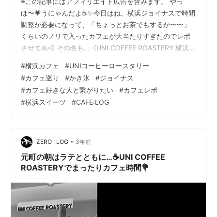
※この記事にはアフィリエイト広告を含みます。 やっ
ほ〜💗うにゃんだよ☕️✨今日はね、横浜ジョイナスで時間
調整が必要になって、「ちょっとお茶でもするか〜〜」
くらいのノリで入ったカフェが大当たりすぎたのでレポ
させて🙏💨 その名も…《UNI COFFEE ROASTERY 横浜ジ
ョイナス店》さんっ💐 実は前に元町店も行ったことある
#
横浜カフェ
#
UNIコーヒーロースタリー
んだけど、ジョイナス店もめっちゃ雰囲気良かった…！
#
カフェ巡り
#
かき氷
#
ジョイナス
なんて言うか、無機質すぎないオシャレ感って感じで落
#
カフェ好きな人と繋がりたい
#
カフェレポ
ち着けるの🥹💭 この日は私はアイスラテを頼んだんだけ
#
横浜スイーツ
#
CAFE:LOG
ど（クーラーゆるめだったから氷ありで…珍しい笑）一
緒にいた母が頼んだのがまさかの… 🍓✨か・き・氷✨🍓
そう、まさかの映え…
•
ZERO : LOG
3年前
元町の朝はラテとともに…☕️UNI COFFEE
ROASTERYでまったりカフェ時間💐