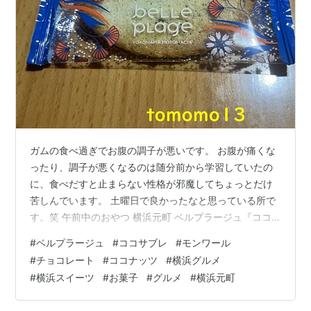
ガムの食べ過ぎでお腹の調子が悪いです。 お腹が痛くな
ったり、調子が悪くなるのは随分前から学習していたの
に、食べだすと止まらない性格が邪魔してちょっとだけ
苦しんでいます。 土曜日で良かったなと思っている所で
す。笑 午前中のおやつ 横浜元町 ベルプラージュ『ココ
サブレ』です。 頂き物です。 味は3種類、プレーン・キ
#
ベルプラージュ
#
ココサブレ
#
モンワール
ャラメル・ココアがあり、写真のやつはプレーン。 【ベ
#
チョコレート
#
ココナッツ
#
横浜グルメ
ルプラージュ】はリーフチョコレートで有名なモンロワ
#
横浜スイーツ
#
お菓子
#
グルメ
#
横浜元町
ールの姉妹店、港町の横浜で誕生。 今現在、全国各地に
店舗がある。 リンク パッケージに描かれているカモメは