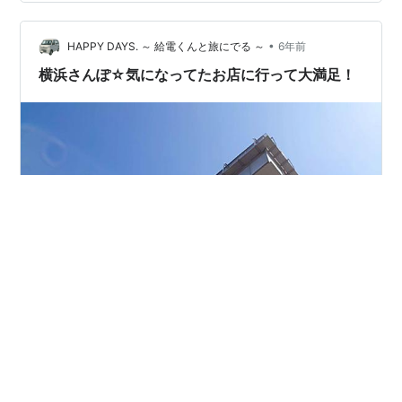
の妨げになると控えたそうです。ストイックです。。。
私、ダイエットなんていいのに。。。 その時だけ、ダイ
エットお休みするのに。というのは心の声にとどめ、早
•
HAPPY DAYS. ～ 給電くんと旅にでる ～
6年前
速お菓子の紹介とまいります。 世界中から選…
横浜さんぽ☆気になってたお店に行って大満足！
久々の横浜さんぽシリーズです。アパホテルに泊まった