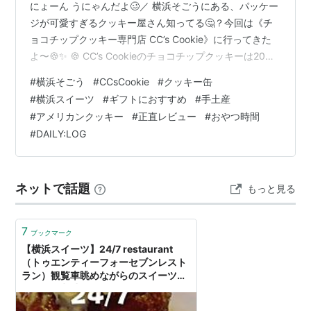
にょーん うにゃんだよ🥴／ 横浜そごうにある、パッケー
ジが可愛すぎるクッキー屋さん知ってる🤔？今回は《チ
ョコチップクッキー専門店 CC’s Cookie》に行ってきた
よ〜🍪✨ 🍪 CC’s Cookieのチョコチップクッキーは20種
類以上！ 🍪 チョコチップクッキー以外にはウーピーパイ
#
横浜そごう
#
CCsCookie
#
クッキー缶
も！ 🍪 缶にする？紙袋にする？ 🍪 うにゃんは定番チョ
#
横浜スイーツ
#
ギフトにおすすめ
#
手土産
コチップクッキーをチョイス！ 🍪 気になるお味は……？
#
アメリカンクッキー
#
正直レビュー
#
おやつ時間
💬 まとめ 🍪 CC’s Cookieのチョコチップクッキーは20種
#
DAILY:LOG
類以上！ 「チョコチップクッキー」って聞いて思い浮か
ぶのは、クッキーモンスターが食…
ネットで話題
もっと見る
7
ブックマーク
【横浜スイーツ】24/7 restaurant
（トゥエンティーフォーセブンレスト
ラン）観覧車眺めながらのスイーツタ
イム！ - 珈琲とけだま