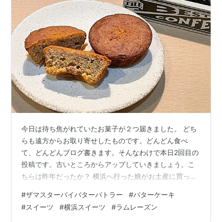
今日は待ち焦がれていたお菓子が２つ届きました。 どち
らも遠方からお取り寄せしたものです。どんどん食べ
て、どんどんブログ書きます。そんなわけで本日2回目の
投稿です。古いところからアップしていきましょう。こ
ちらは昨年だったか？ 横浜へ行った娘がお土産に買って
きてくれたお菓子です。 本当はこちらのバターサンドが
#
ザマスターバイバターバトラー
#
バターケーキ
食べたいなと思っていたのですが、その頃、私はダイエ
#
スイーツ
#
横浜スイーツ
#
ラムレーズン
ット中だったので、分厚いバタークリームはダイエット