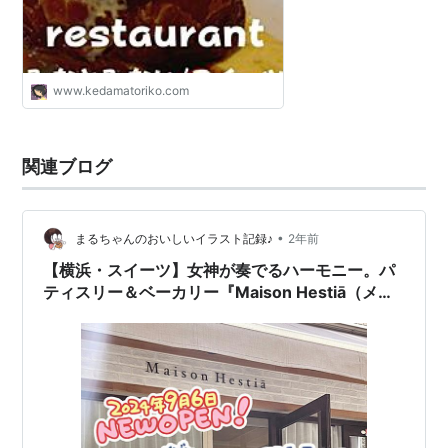
www.kedamatoriko.com
関連ブログ
•
まるちゃんのおいしいイラスト記録♪
2年前
【横浜・スイーツ】女神が奏でるハーモニー。パ
ティスリー＆ベーカリー『Maison Hestiā（メゾ
ン エスティア）』新オープン！／横浜元町