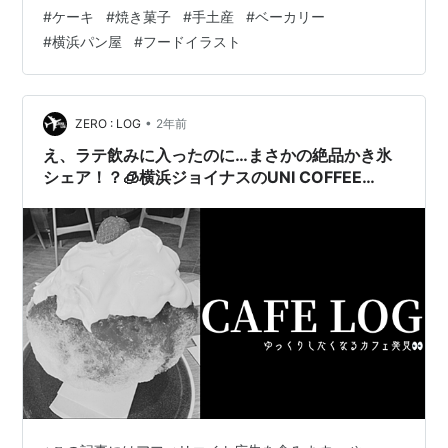
各日異なる限定スイーツが販売されるとのことで、6日に
#
ケーキ
#
焼き菓子
#
手土産
#
ベーカリー
販売される商品を狙って来店。 美しい胡蝶蘭と一緒に店
#
横浜パン屋
#
フードイラスト
頭に並びました。 開店前から大行列！ 長年培ってきた技
術をもってついにご自身のお店をもたれたオーナーパテ
ィシエさん。 高まる期待に、待つお客さんもはやる気持
ちを隠せません。…
•
ZERO : LOG
2年前
え、ラテ飲みに入ったのに…まさかの絶品かき氷
シェア！？🧊横浜ジョイナスのUNI COFFEE
ROASTERYが大優勝だった件☕️