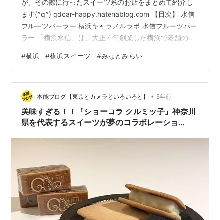
が、その際に行ったスイーツ系のお店をまとめて紹介し
ます(^q^) qdcar-happy.hatenablog.com 【目次】 水信
フルーツパーラー 横浜キャラメルラボ 水信フルーツパー
ラー 「横浜水信」は、大正４年創業した横浜で老舗の果
物屋です。その「水信」のフルーツパーラーが横浜市内
#
横浜
#
横浜スイーツ
#
みなとみらい
に２店舗あります。そのうちの１店が「北仲ブリック&ホ
ワイト」内にある「水信フルーツパーラー」で、今回は
こちらに伺いました。 ちなみに、もう１店は、「コレッ
•
トマーレ」にある「水信フルーツパーラーラボ」で、ラ
本能ブログ【東京とカメラといろいろと】
5年前
ボの方がカジュアルな感じでしょうか。以前桜木町駅に
美味すぎる！！「ショーコラ クルミッ子」神奈川
あった…
県を代表するスイーツが夢のコラボレーショ
ン！？【バレンタイン】