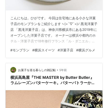
こんにちは。ひがです。 今回は住宅地にある小さな洋菓
子店のモンブランをご紹介しますヽ(=´▽`=)ﾉ 黒滝洋菓子
店 「黒滝洋菓子店」は、神奈川県横浜市にある2019年に
オープンした洋菓子店です。 オーナーは横浜や都内のホ
テル・洋菓子店で18年修行フランス「ル・ダニエル」で1
年修行し自身のお店をオープンしたそうです。 余計な添
#
モンブラン
#
横浜スイーツ
#
洋菓子店
#
横浜グルメ
加物を使用せず、身体に優しい素材を使ったケーキや焼
き菓子を提供しています。 大人はもちろん、子どもにも
安心して食べさせられるのが嬉しいですね。
•
sweetsguide.jp モンブラン モンブラン 480円 お店の人
お菓子を巡る暮らしの雑記帖
5年前
気商品だというモンブラン。 背の高いモンブランはシン
横浜高島屋『THE MASTER by Butter Butler』
プルな…
ラムレーズンバターケーキ。バターバトラーから
生まれたバターが主役のお菓子。