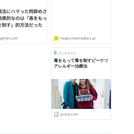
ogetter.com
hagex.hatenadiary.jp
8
ブックマーク
毒をもって毒を制すピーナツ
アレルギー治療法
jp.wsj.com