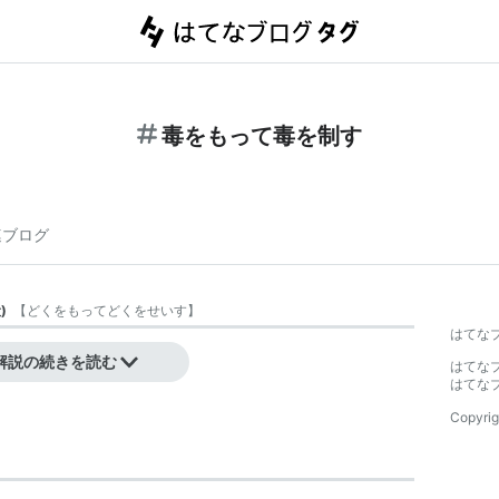
毒をもって毒を制す
連ブログ
般
)
【
どくをもってどくをせいす
】
はてな
解説の続きを読む
はてな
はてな
Copyrig