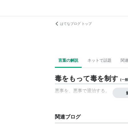
はてなブログ トップ
言葉の解説
ネットで話題
関
毒をもって毒を制す
(
一
悪事を、悪事で退治する。
関連ブログ