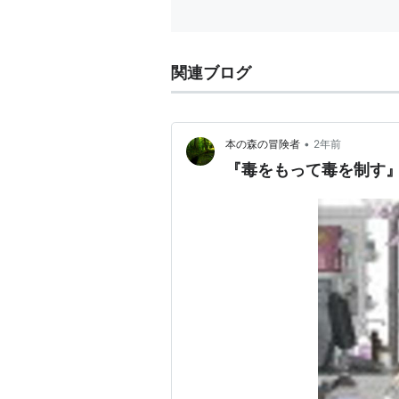
細...
関連ブログ
•
本の森の冒険者
2年前
『毒をもって毒を制す