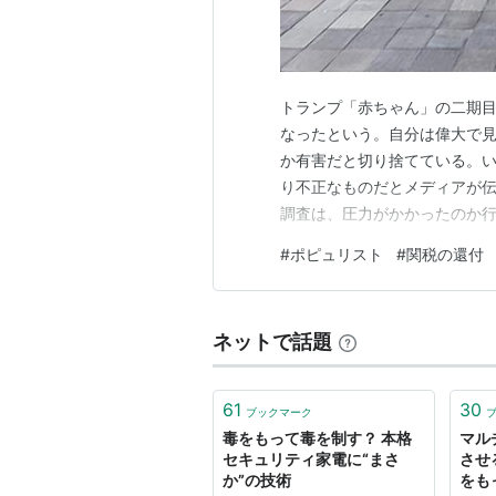
トランプ「赤ちゃん」の二期
なったという。自分は偉大で
か有害だと切り捨てている。
り不正なものだとメディアが伝
調査は、圧力がかかったのか行
では大統領の支持率は26％と
#
ポピュリスト
#
関税の還付
回答が６割（ロイター） とな
より痛かったのは目玉政策だっ
ネットで話題
61
30
ブックマーク
毒をもって毒を制す？ 本格
マル
セキュリティ家電に“まさ
させ
か”の技術
をも