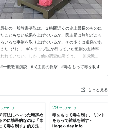
目最初の一般教書演説は、２時間近くの史上最長のものに
見たこともない成果を上げているが、民主党は無能どころ
いろいろな事例を取り上げているが、その多くは虚偽であ
えた（*1）。 ギャラップ誌が行っていた恒例の支持率
われていない。しかし他の調査結果では、 ・無党派層
最低を記録（CNN） ・「加齢で不安定化している」との
#
一般教書演説
#
民主党の反撃
#
毒をもって毒を制す
り、ご本人も中間選挙に向けた焦りを隠していない。何
た相互関税が違憲とさ…
もっと見る
29
ブックマーク
ブックマーク
チ商法にハマった時辞め
毒をもって毒を制す。ミント
るのに効果的なのは「毒
をもって雑草を制す -
って毒を制す」的方法だ
Hagex-day info