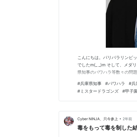
こんにちは。パリパラリンピッ
でしたm(_ _)m そして、
県知事のパワハラ等数々の問題
#
兵庫県知事
#
パワハラ
#
兵
#
ミスタードラゴンズ
#
甲子
•
Cyber NINJA、只今参上
2年前
毒をもって毒を制した結果