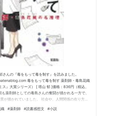
郁さんの『毒をもって毒を制す』を読みました。
kakid.hatenablog.com 毒をもって毒を制す 薬剤師・毒島花織
ス』大賞シリーズ） [ 塔山 郁 ]価格：836円（税込、
時点) 今回も薬剤師としての毒島さんの奮闘が描かれる一方で、
景が描かれていました。 社会や、人間関係の在り方を
開されていましたよ。 女性患者の行動と背景に潜む愛
花織
#
薬剤師
#
読書感想文
#
小説
、毒島さんの元を何度も訪れる女性患者のエ…