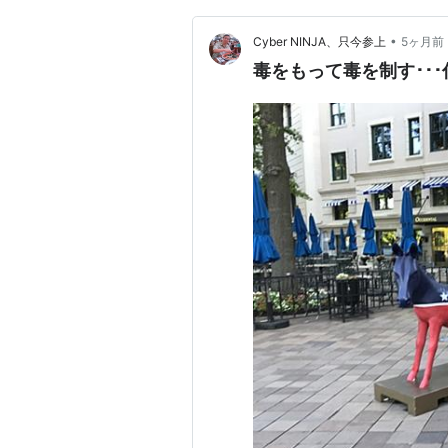
•
Cyber NINJA、只今参上
5ヶ月前
毒をもって毒を制す･･