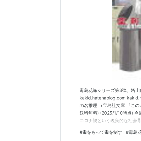
毒島花織シリーズ第3弾、塔山
kakid.hatenablog.com 
の名推理 （宝島社文庫 『このミ
送料無料) (2025/1/10
コロナ禍という現実的な社会背
考えさせられるストーリーが展
#
毒をもって毒を制す
#
毒島
情 今回特に印象に残ったのは