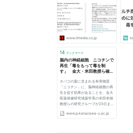
った
www.itmedia.co.jp
t
14
ブックマーク
脳内の神経細胞 ニコチンで
再生「毒をもって毒を制
す」 金大・米田教授ら確
認 アルツハイマー治療に
タバコの葉に含まれる有害物質
期待
「ニコチン」に、脳神経細胞の再
生を促す効果があることを、金大
医薬保健研究域薬学系の米田幸雄
教授らの研究グループが23日ま
でに確認した。動物の脳細胞にニ
www.p.kanazawa-u.ac.jp
コチンを加えると、神経細胞がで
きる割合が増加した。研究グルー
プによると、人間に適用できれ
ば、アルツハイマー病など、神経