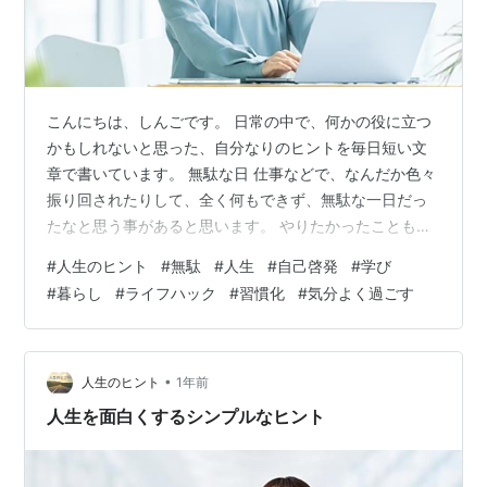
こんにちは、しんごです。 日常の中で、何かの役に立つ
かもしれないと思った、自分なりのヒントを毎日短い文
章で書いています。 無駄な日 仕事などで、なんだか色々
振り回されたりして、全く何もできず、無駄な一日だっ
たなと思う事があると思います。 やりたかったこともあ
るのに、トラブルに巻き込まれたり、なんだかギャンギ
#
人生のヒント
#
無駄
#
人生
#
自己啓発
#
学び
ャン周りから言われながら、さんざん右往左往してヘト
#
暮らし
#
ライフハック
#
習慣化
#
気分よく過ごす
ヘトになったりすると、こんな風に考えてしまうと思い
ます。 「あーあ。なんだかなんもない一日だったな」 こ
うなると、とてもぐったりしますし、とんでもなく残念
な気分になってしまうものです。 ショックが大きすぎ
•
人生のヒント
1年前
て、何のための何の人生なんだと、ダブル…
人生を面白くするシンプルなヒント