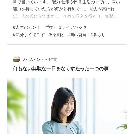
章で書いています。 能力 仕事や日常生活の中では、高い
能力を持っていた方が何かと有利です。 能力が高けれ
ば、人の役に立てますし、それで収入を得たり、賞賛を
得たりすることができるため、より気分よく過ごせる時
#
人生のヒント
#
学び
#
ライフハック
間が長くなります。 時間は限られているので、能力を上
#
気分よく過ごす
#
習慣化
#
自己啓発
#
暮らし
げていきたいなら、なるべく効率よく上げていきたいと
ころです。 このように能力を伸ばしたいと思った時に、
一つ気を付けたい事があります。 得意を伸ばす 能力を伸
ばそうと思った時に気を付けたいのは、 「できるだけ得
•
人生のヒント
1年前
意な事だけを伸ばす」 ということで…
何もない無駄な一日をなくすたった一つの事