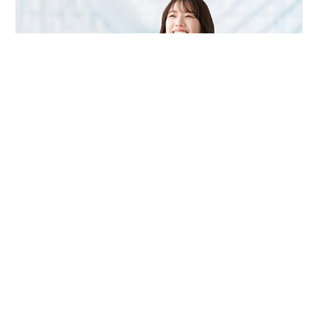
こんにちは、しんごです。 日常の中で、何かの役に立つ
かもしれないと思った、自分なりのヒントを毎日短い文
章で書いています。 面白い人生 せっかく生きているんで
すから、日がな一日楽しく過ごしていきたいところで
す。 ちょいちょいトラブルはあるかもしれませんが、そ
ういった困難もチャレンジだと思えるほど楽しければ、
#
人生のヒント
#
自己啓発
#
ライフハック
#
人生
特に問題はないと思います。 しかし、色々な人間関係
#
気分よく過ごす
#
暮らし
#
習慣化
や、責任、しがらみの中で生きていると、いつの間にか