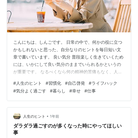
こんにちは、しんごです。 日常の中で、何かの役に立つ
かもしれないと思った、自分なりのヒントを毎日短い文
章で書いています。 良い気分 普段楽しく生きていくため
には、いかにして良い気分のままでいられるかというの
が重要です。 なるべくなら何の精神的苦痛もなく、人間
関係の悩みもない状態が理想です。 そして、楽しい事や
#
人生のヒント
#
習慣化
#
自己啓発
#
ライフハック
嬉しいことなどがちょいちょいあれば、気分の良い状態
#
気分よく過ごす
#
暮らし
#
幸せ
#
仕事
は持続するでしょう。 気分を良くするためにできること
は色々ありますが、その中でもとても大事に思っている
事があります。 環境に気を付ける 良い気分を保つために
大事だなと思っている事は、 「良い環境を保つ」 という
•
人生のヒント
1年前
ことです。 具体的には、自分が…
ダラダラ過ごすのが多くなった時にやってほしい
事