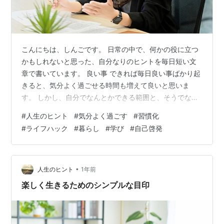
こんにちは、しんごです。 日常の中で、何かの役に立つ
かもしれないと思った、自分なりのヒントを毎日短い文
章で書いています。 良い事 できれば毎日良い事ばかり起
きると、気分よく過ごせる時間も増えて良いと思いま
す。 しかし、自分でなんとかできる範囲と、そうでない
範囲があるので、どうしてもそんなにラッキーな事が続
#
人生のヒント
#
気分よく過ごす
#
習慣化
かない事があります。 トラブルに巻き込まれたりする
#
ライフハック
#
暮らし
#
学び
#
自己啓発
と、そもそも今悪い状況なので、良い事について考える
こともできません。 そんな一日の中で、なるべく毎日良
い事を起こすために、ちょっとしたヒントがあります。
良かったこと 毎日良い事を起こすためのヒントは、 「毎
•
人生のヒント
1年前
日寝る前に良かったことを一つ思い出す…
楽しく生きるためのシンプルな目印