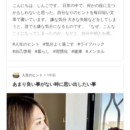
こんにちは、しんごです。 日常の中で、何かの役に立つ
かもしれないと思った、自分なりのヒントを毎日短い文
章で書いています。 嫌な気分 大きな失敗などをしてしま
うと、誰でも嫌な気分になるものです。 「なぜ、こんな
ことになってしまったのか」などと、自分や他人を責め
てしまったりして、周りにも迷惑をかけてしまう事があ
#
人生のヒント
#
気分よく過ごす
#
ライフハック
ります。 その事が何度も頭に浮かんできてはネガティブ
#
自己啓発
#
暮らし
#
習慣化
#
健康
#
メンタル
な気分になり、日がな一日どんよりしてしまいます。 こ
うした嫌な気分になってしまった時に、なるべく早く復
活する方法はないでしょうか。 気にしない 嫌な気分にな
った時に、試してほしいのは、 「とにかく気にしないよ
•
人生のヒント
1年前
うにする」 ということです。 具…
あまり良い事がない時に思い出したい事