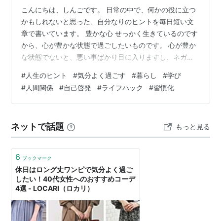
こんにちは、しんごです。 日常の中で、何かの役に立つ
かもしれないと思った、自分なりのヒントを毎日短い文
章で書いています。 豊かな心 せっかく生きているのです
から、心が豊かな状態で過ごしたいものです。 心が豊か
な状態でないと、悪い事ばかり目に入りますし、ネガテ
ィブなことばかり考えてしまって、気分も身体も悪くな
#
人生のヒント
#
気分よく過ごす
#
暮らし
#
学び
ってしまいます。 なるべく気分よく過ごせる時間を増や
#
人間関係
#
自己啓発
#
ライフハック
#
習慣化
したいところですが、具体的にどうすれば良いかと言わ
れると、あまり思いつかないかもしれません。 心を豊か
に保つために、何か良いヒントはないでしょうか。 助け
ネットで話題
もっと見る
る精神 心をなるべく豊かに保つ方法としては、 「誰かを
助ける」 という姿勢を持つという…
6
ブックマーク
休日はロング丈ワンピで気分よく過ご
したい！40代女性へのおすすめコーデ
4選 - LOCARI（ロカリ）