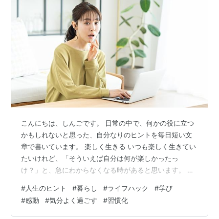
こんにちは、しんごです。 日常の中で、何かの役に立つ
かもしれないと思った、自分なりのヒントを毎日短い文
章で書いています。 楽しく生きる いつも楽しく生きてい
たいけれど、「そういえば自分は何が楽しかったっ
け？」と、急にわからなくなる時があると思います。 あ
んなに面白いと思っていたはずの趣味や、夢中になって
#
人生のヒント
#
暮らし
#
ライフハック
#
学び
取り組んでいたことが急につまらなくなったりすると、
#
感動
#
気分よく過ごす
#
習慣化
結構ショックだったりします。 そんなことが起こると、
「自分はいったい何が楽しかったのか・・・」と、だい