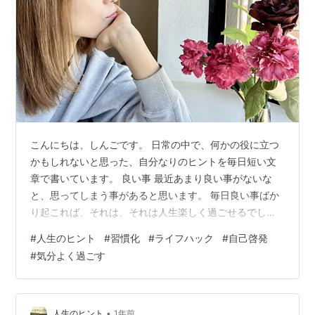
こんにちは、しんごです。 日常の中で、何かの役に立つ
かもしれないと思った、自分なりのヒントを毎日短い文
章で書いています。 良い事 最近あまり良い事がないな
と、思ってしまう事があると思います。 毎日良い事ばか
り起これば、それは、それは人生楽しく過ごせるでしょ
う。 しかし、毎日一生懸命やっているのに、なんだかパ
#
人生のヒント
#
習慣化
#
ライフハック
#
自己啓発
ッとしないですし、普通な感じが続いています。 努力が
#
気分よく過ごす
足りないのかとか、何か間違っているのかなどと、色々
考えてはみますが、具体的に何も思い浮かびません。 そ
うした状況になった時に、一つ思い出してほしい事があ
ります。 余裕 あまり良い事がないなと思った時に、思い
•
人生のヒント
1年前