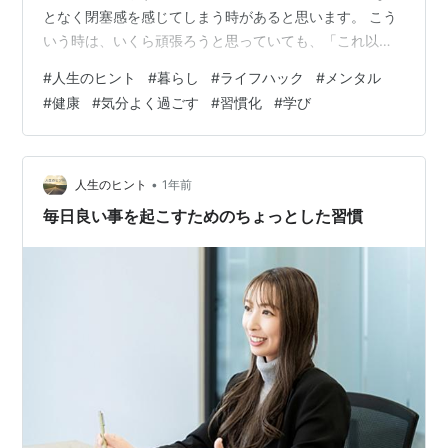
となく閉塞感を感じてしまう時があると思います。 こう
いう時は、いくら頑張ろうと思っていても、「これ以上
できなかったら・・・」とか、「もう、うまくできない
#
人生のヒント
#
暮らし
#
ライフハック
#
メンタル
のでは？」などと思ってしまいます。 こうした感じがす
#
健康
#
気分よく過ごす
#
習慣化
#
学び
ると、自分からなんとかする気持ちも薄れてきますの
で、それ以上成長もしませんし、行動もできなくなって
しまいます。 こうした閉塞感を感じたときに、何かでき
ることはないでしょうか。 限界の認識を改める 閉塞感が
•
人生のヒント
1年前
あるという事は、いわゆる「限界」を感…
毎日良い事を起こすためのちょっとした習慣