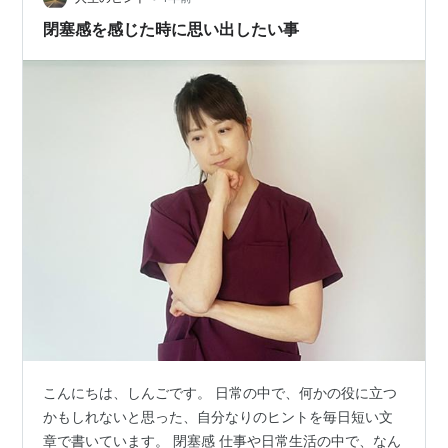
出してほしい事は、 「悩む余裕がで…
閉塞感を感じた時に思い出したい事
こんにちは、しんごです。 日常の中で、何かの役に立つ
かもしれないと思った、自分なりのヒントを毎日短い文
章で書いています。 閉塞感 仕事や日常生活の中で、なん