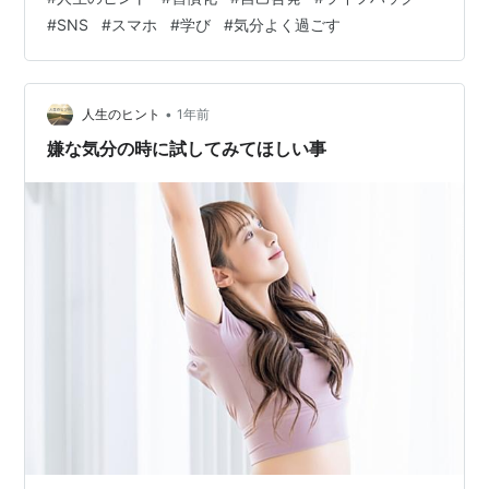
悔してしまうものです。 そうは言っても、一旦ダラダラ
#
SNS
#
スマホ
#
学び
#
気分よく過ごす
し始めると、なかなか抜け出せないもので、あっという
間に時間は溶けていきます。 どうしたら、なるべく早く
そうした状態から抜け出せるでしょうか。 小さな達成 ダ
ラダラ過ごす状態から抜け出すためには、 「小さな達成
•
人生のヒント
1年前
を積み上げる」 というのをやって…
嫌な気分の時に試してみてほしい事