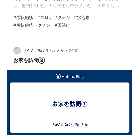
と、数万円するような高価なワクチンだ。 １年くらい前
にこのワクチンのことを不審に思って、ネットで調べた
#
帯状疱疹
#
コロナワクチン
#
水疱瘡
ことがある。 確か、イギリスの大手製薬会社が開発した
#
帯状疱疹ワクチン
#
薬漬け
ものだった。 そのうち、かなり金をかけたであろうCM
が盛んに流れ始めた。 宣伝にかけた以上の巨額の利益を
当てにし、見込んでいるのだろう。 厚生省がOKを出した
から、この製薬黒船は大手を振って金儲けができる。 帯
•
「がんに効く生活」とか
2年前
状疱疹は、体の一部にぴりぴりとし…
お家を訪問③