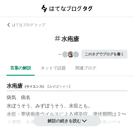
はてなブログ トップ
水疱瘡
このタグでブログを書く
言葉の解説
ネットで話題
関連ブログ
水疱瘡
(
サイエンス
)
【
みずぼうそう
】
病気 病名
水ぼうそう
、
みずぼうそう
、
水痘
とも。
水痘・帯状疱疹ウイルスによる感染症。潜伏期間は２〜
解説の続きを読む
３週間。全身に赤い米粒大の非常にかゆい発疹ができ、
半日から１日で発疹の中央には水泡ができる。その後、