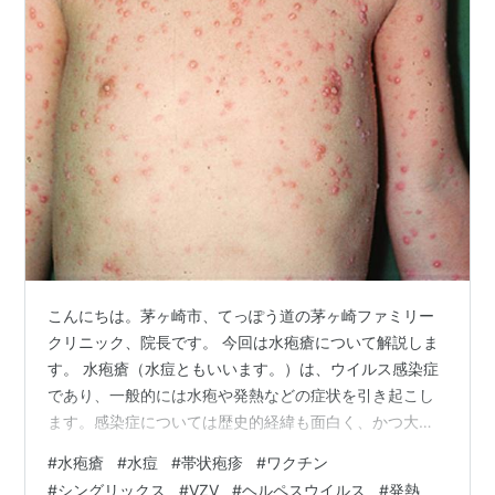
こんにちは。茅ヶ崎市、てっぽう道の茅ヶ崎ファミリー
クリニック、院長です。 今回は水疱瘡について解説しま
す。 水疱瘡（水痘ともいいます。）は、ウイルス感染症
であり、一般的には水疱や発熱などの症状を引き起こし
ます。感染症については歴史的経緯も面白く、かつ大事
ですので、水疱瘡の歴史的な背景とその特徴について詳
#
水疱瘡
#
水痘
#
帯状疱疹
#
ワクチン
しくすこし解説します。 水疱瘡の歴史古代から中世： 水
#
シングリックス
#
VZV
#
ヘルペスウイルス
#
発熱