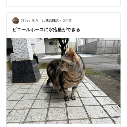
ど、熱もほとんど下がっていたので、特に大きな問題に
は感じていませんでした。 2日目： 状況は変わらず、特
に大きな進展はなし。ただ、少し気になる程度。本人は
•
比較的元気でご飯はよく食べ、よく動き回って遊んでま
猫のくるみ お世話日記
2年前
した。 3日目（土）： 発疹がひどくなり、写真のように
ビニールホースに水疱瘡ができる
かなり広がっていました。…