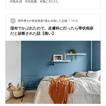
#
海水浴
#
水疱瘡
#
海に行けた
い。 ワクチンもやってない。 潜伏期間を過ぎて発症して
る。 身の危険を感じるがもう遅い。小児科を受診して飲
み薬と塗り薬をもらう。大人のワクチン接種を調べると
•
行きつけの小児科（おひさま）でも接種できる。 奥さん
理学博士が投資資産1億を目指した記録
1年前
が聞いた話だと、詳しい話は割愛して、大丈夫でしょう
湿布でかぶれたので、皮膚科に行ったら帯状疱疹
とのこと、ちょっと安心、げんきん…
だと診断された話【痛い】