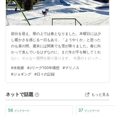
節分を迎え、暦の上では春となりました。木曜日には少
し暖かさを感じる一日もあり、「ようやくか」と思った
のも束の間、週末には関東でも雪が降りました。春に向
かって進んでいるはずなのに、まだ冬が手を離してくれ
ない、そんな一週間を振り返ります。 今週のトピックは
何といっても息子が水疱瘡にかかってしまったこと。日
#
水疱瘡
#
Jリーグ100年構想
#
マリノス
曜日の午後あたりから体調が悪いと言い出し、そして発
#
ジョギング
#
日々の記録
熱。熱はすぐに下がったものの、今度は体に発疹が出て
きました。皮膚科に行かせると水疱瘡と診断されまし
た。20歳を過ぎてもかかるものなんですね。自分自身は
ネットで話題
もっと見る
小さいときに水疱瘡にかかっているのですが、娘はまだ
なので、娘にうつらないように細心の注意を払ってい…
56
37
ブックマーク
ブックマーク