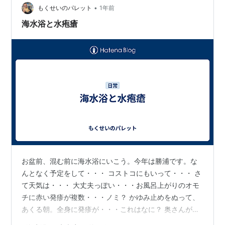
•
検査をすればいい。ご老人は昔の病院のイメージがあ
もくせいのパレット
1年前
り、病院嫌いな人が少なくないが、医学の進歩は１年で
海水浴と水疱瘡
もかなり違いますから。 皮膚科の臨床…
お盆前、混む前に海水浴にいこう。今年は勝浦です。な
んとなく予定をして・・・ コストコにもいって・・・ さ
て天気は・・・ 大丈夫っぽい・・・お風呂上がりのオモ
チに赤い発疹が複数・・・ノミ？ かゆみ止めをぬって、
あくる朝。全身に発疹が・・・これはなに？ 奥さんが検
索して水疱瘡と判明。やばい、自分は水疱瘡はやってな