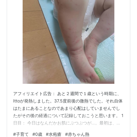
アフィリエイト広告： あと２週間で１歳という時期に、
Ittoが発熱しました。37.5度前後の微熱でした。それ自体
はたまにあることなのであまり心配はしていませんでし
たがその後の経過について記録しておこうと思います。 1
日目： 今日はなんだかお肌にぶつぶつが…。最初は、発
熱で免疫が落ちて常在菌に負けたのかなと思っていたけ
#
子育て
#
0歳
#
水疱瘡
#
赤ちゃん熱