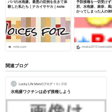
パパの水疱瘡。最悪の症例を生きて体
予防接種を一切受けず
験した私たち｜ナカイサヤカ｜note
邪、水疱瘡、麻疹、風
かってしまった人の体験
そく力な日常
note.com
mraka2015.hatenabl
関連ブログ
•
Lucky Life Manのブログ
8ヶ月前
水疱瘡ワクチンは必ず接種しよう