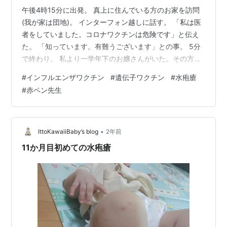
午後4時15分に出発。 真上に住んでいる方のお家を訪問
(我が家は団地)。 インターフォン越しに話す。 「私は医
者をしていました。コロナワクチンは危険です」と伝え
た。 「知っています。有難うございます」との事。 5分
で終わり。 私より一学年下のお嬢さんがいた。その方の
お母さんのお家を尋ねた。 昭和22年生まれ。 話をちゃん
#
インフルエンザワクチン
#
遺伝子ワクチン
#
水疱瘡
と聞いてくれた。 コロナワクチンが原因で亡くなった人
#
赤ペン先生
は、2023年12月までに、20～30万人、いる。 日本国内
で。私はそう考えている。 コロナワクチンは遺伝子ワク
チン。 遺伝子ワクチンは危険。 インフルエンザワクチン
も遺伝子ワクチンにいずれなると思う。 インフルエンザ
•
IttoKawaiiBaby’s blog
2年前
ワクチン…
11か月目初めての水疱瘡