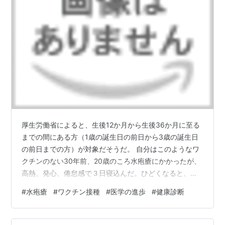
厚生労働省によると、生後12か月から生後36か月に至る
までの間にある方（1歳の誕生日の前日から3歳の誕生日
の前日までの方）が対象だそうだ。 自分はこのようなワ
クチンのない30年前、20歳のころ水疱瘡にかかったが、
高熱、発心、倦怠感で３日寝込んだ。ひどくなると、内
臓に発心が出て、入院が必要となるようだ。 医学の発達
#
水疱瘡
#
ワクチン接種
#
医学の進歩
#
健康診断
は素晴らしい。知らない間に、重篤になる可能性がある
疾患が、軽症で済むようになっている。 健康診断、特に
血液検査で異常な数値が出たら、すぐ病院に行って精密