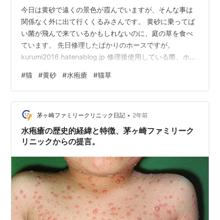
今日は黄砂で遠くの景色が霞んでいますが、そんな事は
関係なく外に出て行くくるみさんです。 黄砂に乗ってば
い菌が飛んで来ているかもしれないのに、庭の草を食べ
ています。 先日修理したばかりのホースですが。
kurumi2016.hatenablog.jp 修理後使用している際、ホー
スの表面に変な模様が出来ているのを発見しました。 模
#
猫
#
黄砂
#
水疱瘡
#
猫草
様の正体は、内側の層に穴が空き漏れた水が外側の層と
の間に溜まった物で見ている間に拡がっていきます。 一
部からは水が噴き出しました。 これはもうホース自体の
•
問題という事で、修理をする価値なしと判断しました。
茅ヶ崎ファミリークリニック日記
2年前
午後になると、外に居ては健康上問題があるのではない
水疱瘡の歴史的経緯と特徴、茅ヶ崎ファミリーク
かと思う程黄砂が…
リニックからの提言。