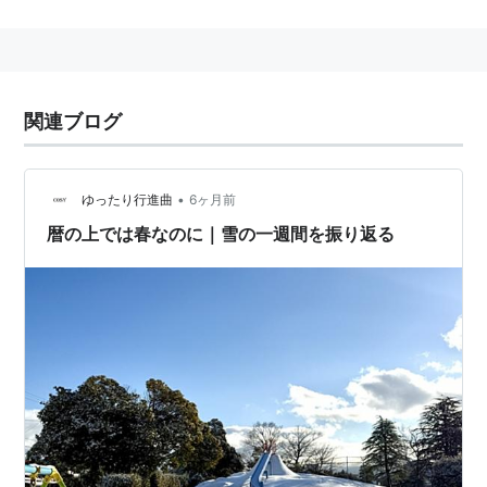
１〜２日に膿疱にかわり、３〜４日で黒いかさぶたに変
わる。熱は３９℃前後に出ることも、出ないこともあ
る。
成人が発病すると重症化しやすい。
関連ブログ
学校伝染病なので、かさぶたに変わるまでは登校（登
園）できない。
治療法は、抗ウイルス薬の投与、軟膏の塗布。
•
ゆったり行進曲
6ヶ月前
ワクチンがあるが、任意接種（自費）。
暦の上では春なのに｜雪の一週間を振り返る