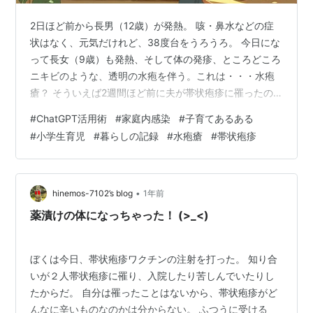
2日ほど前から長男（12歳）が発熱。 咳・鼻水などの症
状はなく、元気だけれど、38度台をうろうろ。 今日にな
って長女（9歳）も発熱、そして体の発疹、ところどころ
ニキビのような、透明の水疱を伴う。これは・・・水疱
瘡？ そういえば2週間ほど前に夫が帯状疱疹に罹ったの
を思い出して、水疱の写真を撮り、症状と経過を
#
ChatGPT活用術
#
家庭内感染
#
子育てあるある
ChatGPTに入力したら、「水疱瘡の可能性が極めて強い
#
小学生育児
#
暮らしの記録
#
水疱瘡
#
帯状疱疹
です」との結論。 朝一で小児科に電話をしてから、診察
まで車で待機。 診断結果は、やっぱり「水疱瘡」。先生
曰く、 「夫の帯状疱疹から2週間後って、教科書に書い
てるレベルでドンピシャやな！」とのこと。 というわけ
•
hinemos-7102’s blog
1年前
で、帯状疱疹が子供に移るとは思…
薬漬けの体になっちゃった！ (>_<)
ぼくは今日、帯状疱疹ワクチンの注射を打った。 知り合
いが２人帯状疱疹に罹り、入院したり苦しんでいたりし
たからだ。 自分は罹ったことはないから、帯状疱疹がど
んなに辛いものなのかは分からない。 ふつうに受ける