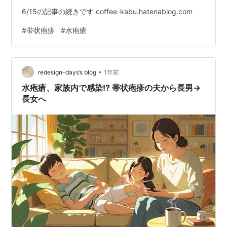
6/15の記事の続きです coffee-kabu.hatenablog.com
#
帯状疱疹
#
水疱瘡
•
redesign-days’s blog
1年前
水疱瘡、家族内で感染!? 帯状疱疹の夫から長男→
長女へ