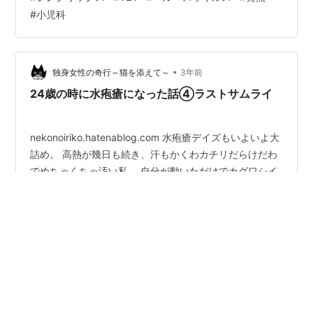
疱瘡の最初の記録は古代にまで遡ります。古代の医学文
#
小児科
献には、水疱瘡の症状が記述されており、その後、中世
にかけて流行が長く続きました。 17世紀： 水疱瘡の初期
の症例報告が出始めます。この頃、水疱瘡に対する理解
が進み、感染の原因や症状についての知…
•
独身女性の奇行～猫を添えて～
3年前
24歳の時に水疱瘡になった話④ラストサムライ