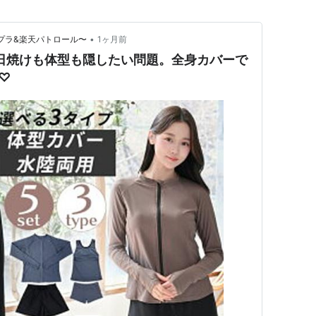
•
チプラ&楽天パトロール〜
1ヶ月前
日焼けも体型も隠したい問題。全身カバーで
♡