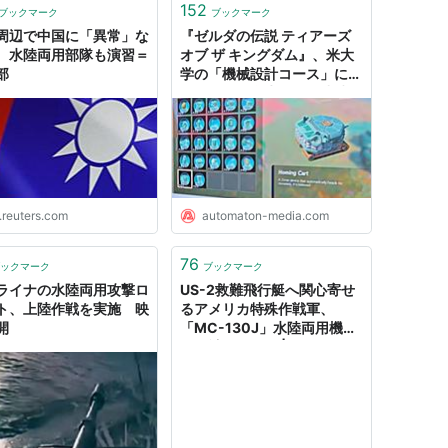
152
ブックマーク
ブックマーク
周辺で中国に「異常」な
『ゼルダの伝説 ティアーズ
、水陸両用部隊も演習＝
オブ ザ キングダム』、米大
部
学の「機械設計コース」に採
用される。学生殺到、成績は
水陸両用乗り物レースで決定
- AUTOMATON
.reuters.com
automaton-media.com
76
ックマーク
ブックマーク
ライナの水陸両用攻撃ロ
US-2救難飛行艇へ関心寄せ
ト、上陸作戦を実施 映
るアメリカ特殊作戦軍、
開
「MC-130J」水陸両用機の
開発計画すすむ | FlyTeam
ニュース