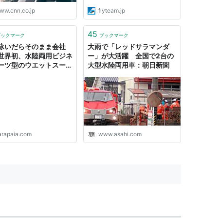
ww.cnn.co.jp
flyteam.jp
45
ブックマーク
ブックマーク
泳いだらそのまま会社
大雨で「レッドサラマンダ
世界初、水陸両用ビジネ
ー」が大活躍 全国で2台の
ーツ型のウエットスーツ
大型水陸両用車：朝日新聞
UE WETSUITES」が販
始
arapaia.com
www.asahi.com