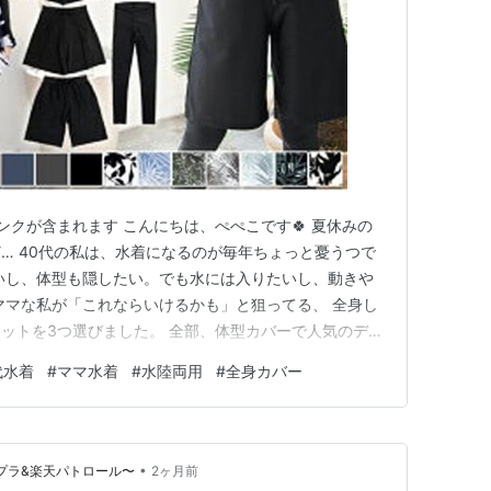
ンクが含まれます こんにちは、ぺぺこです🍀 夏休みの
… 40代の私は、水着になるのが毎年ちょっと憂うつで
いし、体型も隠したい。でも水には入りたいし、動きや
ママな私が「これならいけるかも」と狙ってる、 全身し
ットを3つ選びました。 全部、体型カバーで人気のディ
の気分で選べる。動きやすい「フードなし5点セット」
代水着
#
ママ水着
#
水陸両用
#
全身カバー
5点セット。 ラッシュガードにタンクトップ上下、レギ
入っても動きや…
•
チプラ&楽天パトロール〜
2ヶ月前