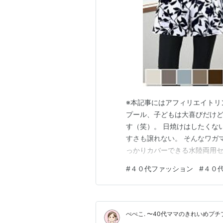
※本記事にはアフィリエイトリ
プール、子どもは大喜びだけど
す（笑）。 日焼けはしたくな
すさも譲れない。 そんなワガ
っかりカバーできる水陸両用セ
アコロンさんです♡ ■その日
#
４０代ファッション
#
４０
まずは、これ一つで全身そろう
ンス、パンツまで入って、水に
ぺぺこ. 〜40代ママのきれいめプ