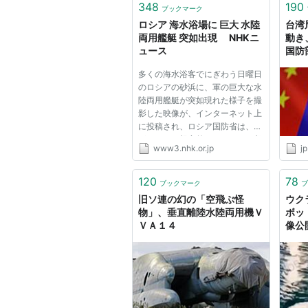
348
190
ブックマーク
ロシア 海水浴場に 巨大 水陸
台湾
両用艦艇 突如出現 NHKニ
動き
ュース
国防
多くの海水浴客でにぎわう日曜日
のロシアの砂浜に、軍の巨大な水
陸両用艦艇が突如現れた様子を撮
影した映像が、インターネット上
に投稿され、ロシア国防省は、人
がいたのは想定外だったとして釈
www3.nhk.or.jp
jp
明に追われています。 この映像
は、バルト海に面したロシアの海
水浴場で１８日に撮影され、２１
120
78
ブックマーク
ブ
日、インターネットに投稿され...
旧ソ連の幻の「空飛ぶ怪
ウク
物」、垂直離陸水陸両用機Ｖ
ボッ
ＶＡ１４
像公