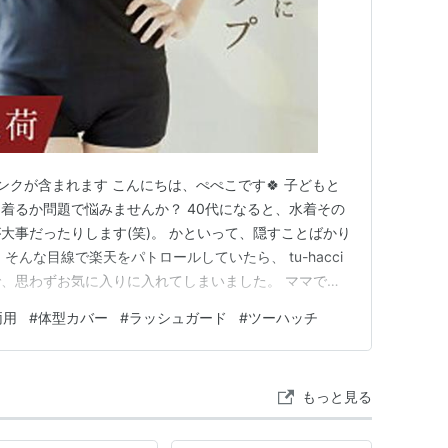
ンクが含まれます こんにちは、ぺぺこです🍀 子どもと
着るか問題で悩みませんか？ 40代になると、水着その
大事だったりします(笑)。 かといって、隠すことばかり
そんな目線で楽天をパトロールしていたら、 tu-hacci
、思わずお気に入りに入れてしまいました。 ママでも
、これなら安心してプールに行けそうです。 今回は、
両用
#
体型カバー
#
ラッシュガード
#
ツーハッチ
紹介します🍀 ■① インナーはもうこれ一択。水陸両用
ードの…
もっと見る