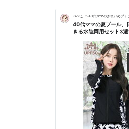
ぺぺこ. 〜40代ママのきれいめプ
40代ママの夏プール、
きる水陸両用セット3選