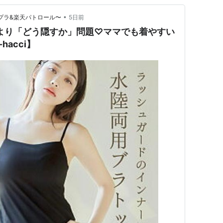
•
チプラ&楽天パトロール〜
5日前
より「どう隠すか」問題♡ママでも着やすい
hacci】