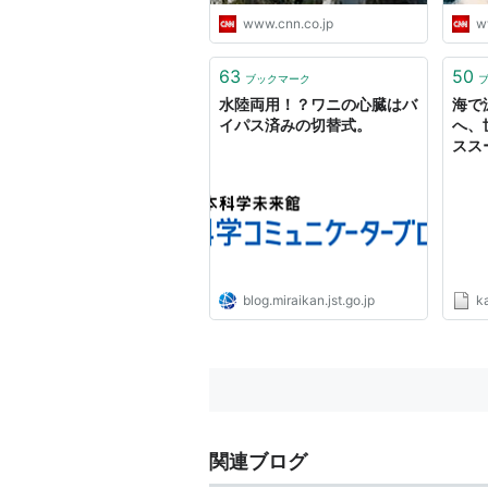
www.cnn.co.jp
w
63
50
ブックマーク
水陸両用！？ワニの心臓はバ
海で
イパス済みの切替式。
へ、
スス
「TR
売開
blog.miraikan.jst.go.jp
k
関連ブログ