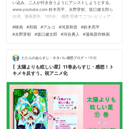
い込み、二人が付き合うようにアシストしようとする。
www.youtube.com 鈴木亮平、永野芽郁、坂口健太郎ら
出演。漫画原作。105分。 感想 巨体でごついビジュアル
の高校生に見えない男が主人公だ。好きになった女子が
#
映画
#
邦画
#
アルコ
#
河原和音
#
鈴木亮平
友人に惚れていると思い込んでいるが、実は主人公のこ
#
永野芽郁
#
坂口健太郎
#
河合勇人
#
漫画原作映画
とが好きで、その誤解が生むすれ違いを描いている。 つ
まりは両想いなのに一向に気付かないわけだが、主人公
は過去に何度も好きな女子が友人に惚れているのを目撃
してきたので、勘違いしてしまうのも無理はないかもし
•
たたらのあらすじ・ネタバレ感想ブログ
1年前
れない。冒頭の中学校の卒…
〖太陽よりも眩しい星〗11巻あらすじ・感想！ト
キメキ反すう。祝アニメ化