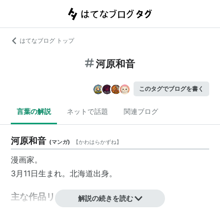
はてなブログ トップ
河原和音
このタグでブログを書く
言葉の解説
ネットで話題
関連ブログ
河原和音
(
マンガ
)
【
かわはらかずね
】
漫画家。
3月11日生まれ。北海道出身。
主な作品リスト
解説の続きを読む
ISBN:4088486307
『先生！』