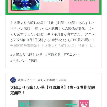
〖太陽よりも眩しい星〗11巻（41話～44話）あらすじ・
ネタバレ感想！ 翠ちゃんと鮎川くんの関係が変化。じっ
くり反すうしたいほどトキメキ具合が良すぎた。 アニメ
が2025年10月2日(木)よる11時56分からTBS系28局にて
全国同時放送開始！ 〖太陽よりも眩しい星〗11巻 〖太陽
よりも眩しい星〗11巻登場人物 〖太陽よりも眩しい星〗
#
太陽よりも眩しい星
#
河原和音
#
アニメ化
11巻あらすじ 〖太陽よりも眩しい星〗11巻ネタバレ感想
#
ネタバレ
#
感想
〖太陽よりも眩しい星〗11巻 A STAR BRIGHTER THAN
THE SUN ■略称：たま星 ■著者：河原和音 ■カバーデ
ザイン： 川谷康久（川谷デザイン） ■発行：株式会社集
英社 ■発売日：20…
•
漫画レビュー からんの本棚
2年前
太陽よりも眩しい星【河原和音】1巻～3巻期間限
定無料！