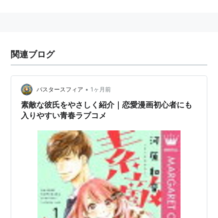
ISBN:4088475844
『愛のために』
ISBN:4088477286
『高校デビュー』（全13巻）
ISBN:4088463668
『
青空エール
』（別冊マーガレ
ット連載中）
関連ブログ
リスト::漫画家
•
バスタースフィア
1ヶ月前
素敵な彼氏をやさしく紹介｜恋愛漫画初心者にも
入りやすい青春ラブコメ