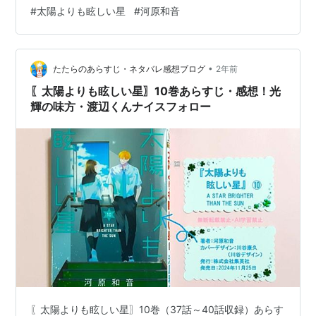
#
太陽よりも眩しい星
#
河原和音
•
たたらのあらすじ・ネタバレ感想ブログ
2年前
〖太陽よりも眩しい星〗10巻あらすじ・感想！光
輝の味方・渡辺くんナイスフォロー
〖太陽よりも眩しい星〗10巻（37話～40話収録）あらす