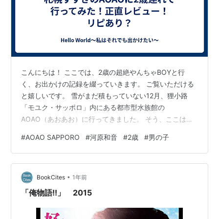
こんにちは！ ここでは、2歳の超絶やんちゃBOYと行
く、お出かけの記録を綴っていきます。 ご覧いただける
と嬉しいです。 雪がまだ積もっていない12月、狸小路
「モユク・サッポロ」内にある都市型水族館の
AOAO（あおあお）に行ってきました。 そう、ここは北
海道出身の少女漫画家・河原和音先生が「太陽よりも眩
#
AOAO SAPPORO
#
河原和音
#
2歳
#
男の子
しい星」で取り上げていたスポットの1つです。 神城くん
はさえちゃんのものだけど、私もせめて雰囲気を楽しみ
たいと思い、息子を連れて行ったのでした（疑似デー
•
ト？） 2歳児連れの我が家の結論は、5段階中2☆でし
BookCites
1年前
た。 理由は「2歳児には背が高くて水槽が見えにくい」
「俺物語!!」 2015
「暗い」です。 また、結構しっかり「水族館…