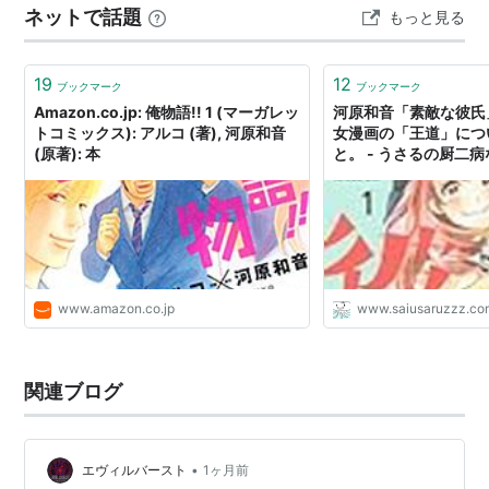
ネットで話題
もっと見る
が、読者にも分かりやすい入口になっています。 恋に慣
れていないからこそ、行動が少しずれてしまう場面もあ
ります。ただ、その不器用さは嫌なものではなく、…
19
12
ブックマーク
ブックマーク
Amazon.co.jp: 俺物語!! 1 (マーガレッ
河原和音「素敵な彼氏
トコミックス): アルコ (著), 河原和音
女漫画の「王道」につ
(原著): 本
と。 - うさるの厨二
www.amazon.co.jp
www.saiusaruzzz.co
関連ブログ
•
エヴィルバースト
1ヶ月前