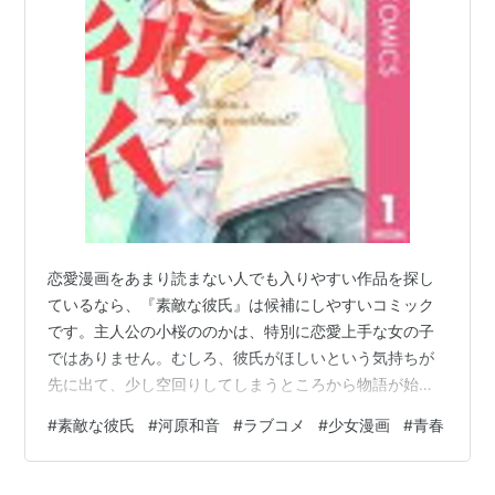
恋愛漫画をあまり読まない人でも入りやすい作品を探し
ているなら、『素敵な彼氏』は候補にしやすいコミック
です。主人公の小桜ののかは、特別に恋愛上手な女の子
ではありません。むしろ、彼氏がほしいという気持ちが
先に出て、少し空回りしてしまうところから物語が始ま
ります。 主人公はどんな女の子？ ののかは、小さい頃に
#
素敵な彼氏
#
河原和音
#
ラブコメ
#
少女漫画
#
青春
見たカウントダウンのカップルに憧れています。高校生
になったら自分にも自然に彼氏ができると思っていたけ
れど、現実は思い通りに進みません。その焦りや期待