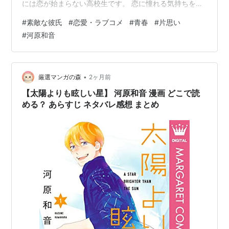
には恋が始まらない高校生です。 恋に憧れる気持ちを読
みたい人に ののかの魅力は、恋への憧れを隠さないとこ
#
素敵な彼氏
#
恋愛・ラブコメ
#
青春
#
片思い
ろです。彼氏がほしいという願いをまっすぐ持ってい
#
河原和音
て、時には焦り、時には空回りします。その姿は少し不
器用ですが、だからこそ恋愛の入口にいる人物として身
近に感じられます。 「恋愛漫画の主人公は最初から特別
でなければいけない」と感じる必要はありません。のの
•
厳選マンガの森
2ヶ月前
かは、理想と現実の間で揺れながら進む主人公です…
【太陽よりも眩しい星】 河原和音 漫画 どこで読
める？ あらすじ ネタバレ感想 まとめ