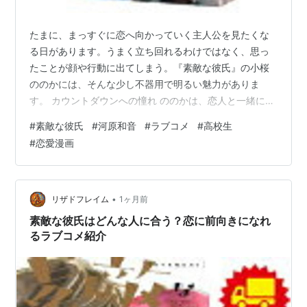
たまに、まっすぐに恋へ向かっていく主人公を見たくな
る日があります。うまく立ち回れるわけではなく、思っ
たことが顔や行動に出てしまう。『素敵な彼氏』の小桜
ののかには、そんな少し不器用で明るい魅力がありま
す。 カウントダウンへの憧れ ののかは、恋人と一緒に年
末のカウントダウンを過ごすことに憧れています。高校
#
素敵な彼氏
#
河原和音
#
ラブコメ
#
高校生
生になれば自然に彼氏ができると思っていたのに、現実
#
恋愛漫画
はそう簡単ではありません。その理想と現実の差が、物
語の始まりを親しみやすくしています。 彼氏がほしいと
願う気持ちは、少し先走って見えることもあります。そ
れでも、ののかの行動には素直さがあり、恋に向かって
•
リザドフレイム
1ヶ月前
転びながら進むようなかわいらしさがあります。 …
素敵な彼氏はどんな人に合う？恋に前向きになれ
るラブコメ紹介