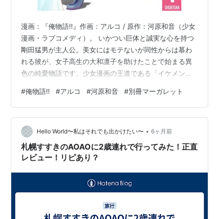
漫画：『俺物語!!』作画：アルコ / 原作：河原和音（少女
漫画・ラブコメディ）。 いかつい巨体と誠実な心を持つ
剛田猛男が主人公。美女にはモテないが同性からは慕わ
れる彼が、女子高生の大和凛子を助けたことで始まる異
色の純愛物語です。少女漫画の王道である「イケメンと
の恋」を覆し、内面の美しさと無償の愛を描いた本作
#
俺物語!!
#
アルコ
#
河原和音
#
別冊マーガレット
は、読者に笑いと多幸感、そして温かな感動を届けてく
れます。
•
Hello World〜私はそれでも出かけたい〜
6ヶ月前
札幌すすきのAOAOに2歳連れで行ってみた！正直
レビュー！リピあり？