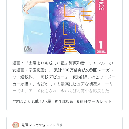
漫画：『太陽よりも眩しい星』河原和音（ジャンル：少
女漫画・学園恋愛）。 累計300万部突破の別冊マーガレ
ット連載作。「高校デビュー」「俺物語!!」のヒットメー
カーが描く、もどかしくも最高にピュアな初恋ストーリ
ーです。アニメ化もされ、今いちばん背中を応援したく
なる王道の青春ラブストーリーとして注目を集めていま
#
太陽よりも眩しい星
#
河原和音
#
別冊マーガレット
す。
•
厳選マンガの森
3ヶ月前