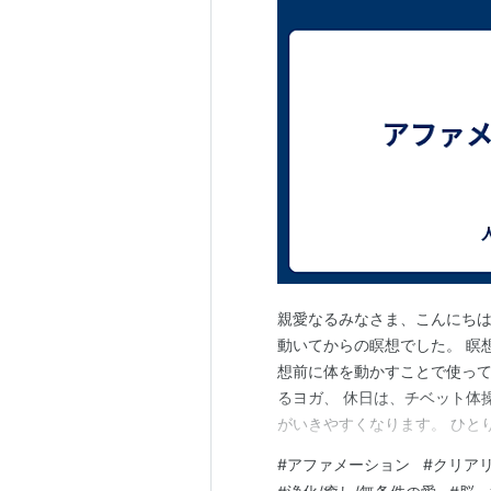
親愛なるみなさま、こんにちは♡
動いてからの瞑想でした。 瞑
想前に体を動かすことで使って
るヨガ、 休日は、チベット体
がいきやすくなります。 ひと
「ひとりごとだ～」と流せるの
#
アファメーション
#
クリア
ます。 瞑想が終わると、アフ