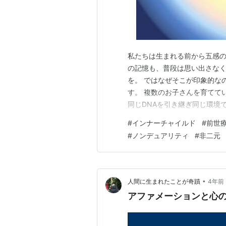
私たちは生まれる前から五感の
の記憶も、普段は思い出さなく
を。 ではなぜそこが印象的な
す。 複数のお子さんを育てて
同じDNAを引き継ぎ同じ環境
く反応する部分とそうでない部
#
インナーチャイルド
#
前世
えても、受け取るところが違う
#
ノンデュアリティ
#
非二元
世にあると私は理解しています
•
人間に生まれたことが奇蹟
4年前
アファメーションと心