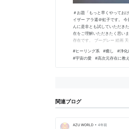
＃お題「もっと早くやっておけ
イザー アラ還＠虹子です。 
んに是非とも試していただきた
在をご理解いただきたく思いま
存在です。 ブーグレー 絵画 天使 
円楽天で詳細を見る ハイヤー
#
ヒーリング系
#
癒し
#
浄化
役割も天使とは少し違います。
#
宇宙の愛
#
高次元存在に教
り添っています。 こ…
関連ブログ
•
AZU WORLD
4年前