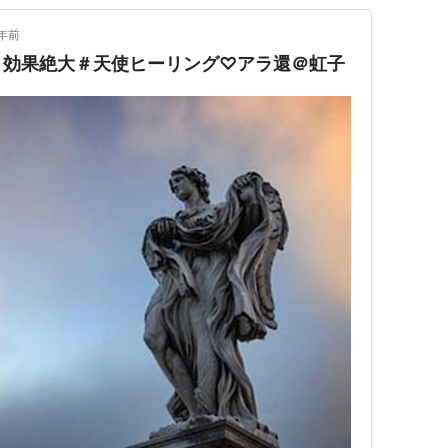
年前
】効果絶大＃天使ヒーリング♡アラ還＠虹子