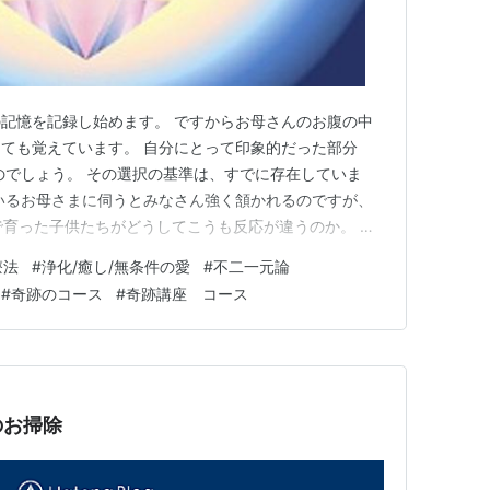
記憶を記録し始めます。 ですからお母さんのお腹の中
ても覚えています。 自分にとって印象的だった部分
のでしょう。 その選択の基準は、すでに存在していま
いるお母さまに伺うとみなさん強く頷かれるのですが、
で育った子供たちがどうしてこうも反応が違うのか。 強
分が、きょうだいで全く違う。 つまり、同じものを与
療法
#
浄化/癒し/無条件の愛
#
不二一元論
。 この違いはどこから来るのでしょうか。 答えは過去
#
奇跡のコース
#
奇跡講座 コース
。 赤ちゃんは無垢でまっ…
のお掃除