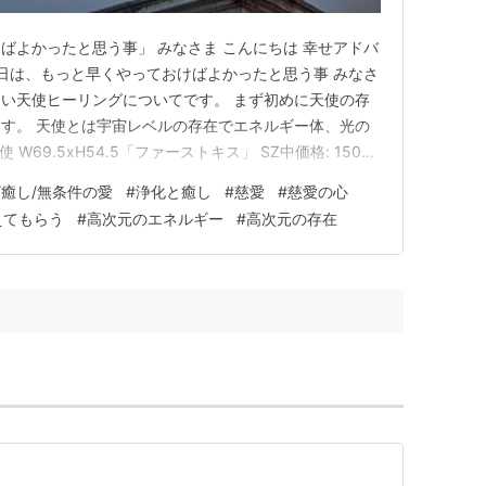
ばよかったと思う事」 みなさま こんにちは 幸せアドバ
今日は、もっと早くやっておけばよかったと思う事 みなさ
い天使ヒーリングについてです。 まず初めに天使の存
す。 天使とは宇宙レベルの存在でエネルギー体、光の
W69.5xH54.5「ファーストキス」 SZ中価格: 15000
セルフはあなたの魂で、どちらも宇宙の高次元ですが、
/癒し/無条件の愛
#
浄化と癒し
#
慈愛
#
慈愛の心
 ハイヤーセルフは、ナビゲーターでいつもあなたに寄
えてもらう
#
高次元のエネルギー
#
高次元の存在