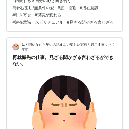
#
内観する＃自分の心と向き合う
じたり ひとり言があったとしても 「ひとりごとだ～」と
#
浄化/癒し/無条件の愛
#
脳 役割
#
潜在意識
流せるので ひとりごとに意識を持っていかれないわたし
#
引き寄せ
#
現実が変わる
になれます。 瞑想が終わると、アファメーションをしま
#
潜在意識 スピリチュアル
#
見ざる聞かざる言わざる
す。 アファメーションとは、ネットで調べると 肯定的な
言葉による自己…
•
姑と闘いながら笑いの絶えない楽しい家族と過ごす日々
4
年前
再就職先の仕事。見ざる聞かざる言わざるができ
ない。