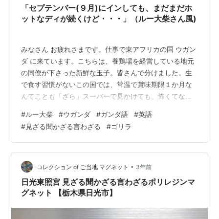
いように規制…
「セプテンバー(９月)にインしても、まだまだホ
ットなディが続くけど・・・」（ルー大柴さん風)
みなさん お疲れさまです。仕事で東アフリカの国 ウガン
ダ に来ています。こちらは、養鶏場を経営している地元
の同僚が下さった新鮮な玉子。皆さんで分けました。生
で食す習慣がないこの国では、常温で賞味期限１か月な
んてことも「ざら」スーパーで見かけても、怖くてなか
なか手が出せません。これらは生まれたてだそうです。
#
ルー大柴
#
ウガンダ
#
ガンダ語
#
英語
ありがたいですね。さっそく茹でてドレッシングに漬け
#
見ざる聞かざる言わざる
#
ゴリラ
てみました。 先日は、皆さんとのお祝い会ビールも並べ
てみると壮観ですね。 さてさて、本題です。ウガンダの
皆さんは母国語であるガンダ語の他、英語が堪能。私た
ちとは普段は英語でお話をしています。ちなみに私の英
•
コレクション of ご当地 マグネット
3年前
語力は、日常会話がやっとのド素人。日本か…
日光東照宮 見ざる聞かざる言わざるポリレジンマ
グネット 【栃木県日光市】