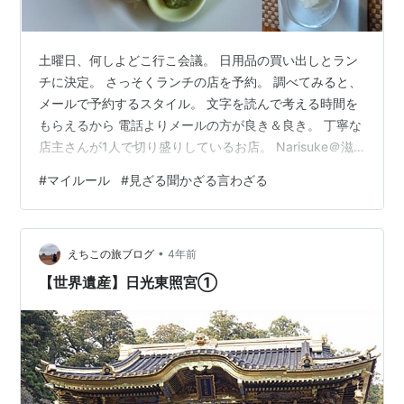
土曜日、何しよどこ行こ会議。 日用品の買い出しとラン
チに決定。 さっそくランチの店を予約。 調べてみると、
メールで予約するスタイル。 文字を読んで考える時間を
もらえるから 電話よりメールの方が良き＆良き。 丁寧な
店主さんが1人で切り盛りしているお店。 Narisuke＠滋
賀 おいしかったけど 隣の席のズッコケ3人主婦がうるさ
#
マイルール
#
見ざる聞かざる言わざる
くて。 店のBGM＝ホワイトノイズ(他人の会話や音を和
らげる音楽) BGMのボリュームをはるかに超える話し声
や笑い声は マナー違反だろ。 …嗚呼、これがマイルール
•
か。 ハンバーグがおいしかった。 感想はそれだけでいい
えちこの旅ブログ
4年前
のだ。 他人に厳しい自分にイライラ。 いや、ズッコケ3
【世界遺産】日光東照宮①
人主…