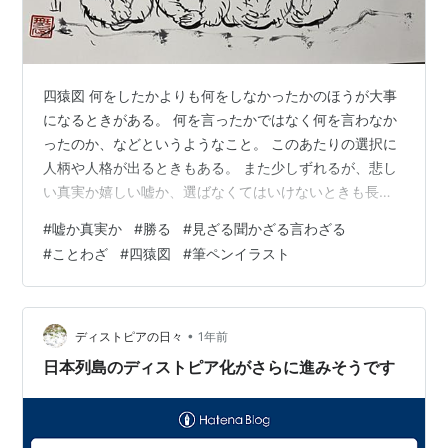
四猿図 何をしたかよりも何をしなかったかのほうが大事
になるときがある。 何を言ったかではなく何を言わなか
ったのか、などというようなこと。 このあたりの選択に
人柄や人格が出るときもある。 また少しずれるが、悲し
い真実か嬉しい嘘か、選ばなくてはいけないときも長い
人生にはある。 ランキング参加中イラスト ランキング参
#
嘘か真実か
#
勝る
#
見ざる聞かざる言わざる
加中【公式】2025年開設ブログ
#
ことわざ
#
四猿図
#
筆ペンイラスト
•
ディストピアの日々
1年前
日本列島のディストピア化がさらに進みそうです