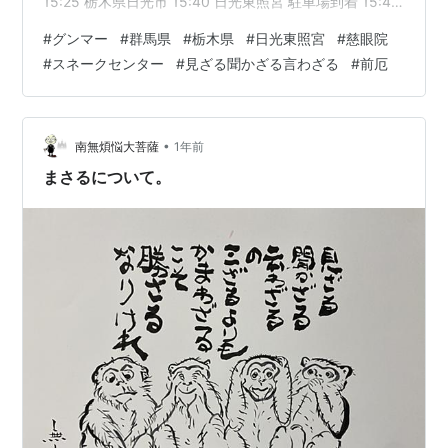
15:25 栃木県日光市 15:40 日光東照宮 駐車場到着 15:46
入場料支払い 17:20 日光パークロッジ 18:30 夕飯 19:00
#
グンマー
#
群馬県
#
栃木県
#
日光東照宮
#
慈眼院
満腹になったのでちょっと散歩 20:00 寝る準備 6月17日
#
スネークセンター
#
見ざる聞かざる言わざる
#
前厄
(水)3日目 甘楽町～日光市 蛇博物館 日光東照宮 （今日中
に日光東照宮を見学できるか、もし時間的にむりなら明
日の朝にしようか） 3…
•
南無煩悩大菩薩
1年前
まさるについて。