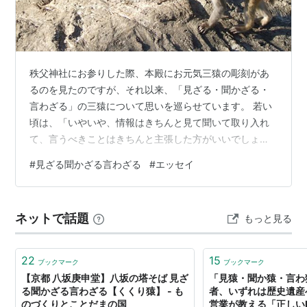
秩父神社にお参りした際、本殿にお元気三猿の彫刻があ
るのを見たのですが、それ以来、「見ざる・聞かざる・
言わざる」の三猿について思いを巡らせています。 若い
頃は、「いやいや、情報はきちんと見て聞いて取り入れ
て、言うべきことはきちんと主張した方がいいでしょ
う！」と内心、反発を覚えていたりしたのですが（お元
#
見ざる聞かざる言わざる
#
エッセイ
気三猿の方ですね）、歳を重ねた今は、三猿の教えは、
世間を生き抜くために必要な知恵だったんだな、としみ
じみ思っています。 三猿のうち、特に私に必要なのは
ネットで話題
もっと見る
「言わざる」です。私はつい余計な一言を言ってしまう
失敗を繰り返してきました。まさに口は災いの元、で
す。今後、復職する際は、この「言わざる」を徹底し、
22
15
ブックマーク
ブックマーク
ト…
【京都 八坂庚申堂】八坂の塔そば 見ざ
「見猿・聞か猿・言わ
る聞かざる言わざる【くくり猿】 - も
者、いずれは歴史遺産へ 
のづくりとことだまの国
営業が教える「正しい