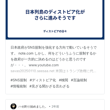
日本政府がSNS規制を強化する方向で動いているそうで
す。 note.com しかし、何をどういうふうに規制するか
を政府が一方的に決めるのはどうかと思うのです
が・・・。 www.youtube.com
savas20250110.seesaa.net 米国はトランプ政権に代わ
ってから、政府によるSNS規制（検閲）を撤廃する方向
#
SNS規制
#
ディストピア化
#
検閲
#
言論統制
に向かっているらしいのですが、日本の石破政権はバイ
#
情報統制
#
見ざる聞かざる言わざる
デン政権化でのSNS規制と同じような方向を（いまだ
に）目指しているようです。 note.com SNSにはいろい
ろ問題があるのは確かですが、５年連続税収増なのにこ
っそり増税しようとする鬼政府が、自分たちに都合のい
•
ハゼ釣り始めました。
2年前