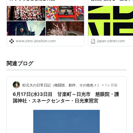
業の使い方」
www.zero-position.com
japan.zdnet.com
関連ブログ
•
杉元大の日常日記（格闘技、創作、その他色々）
1ヶ月前
6月17日(水)3日目 甘楽町～日光市 慈眼院・護
国神社・スネークセンター・日光東照宮