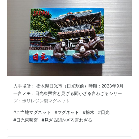
入手場所： 栃木県日光市（日光駅前）時期：2023年9月
一言メモ：日光東照宮と見ざる聞かざる言わざるシリー
ズ：ポリレジン製マグネット
#
ご当地マグネット
#
マグネット
#
栃木
#
日光
#
日光東照宮
#
見ざる聞かざる言わざる