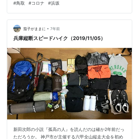
#
鳥取
#
コロナ
#
浜坂
３０歳代 女性 ④浜坂小学校児童１ ⑤浜坂小学校児童２
⑥年代性別未公表 家族６名が感染した模様です。 ②の
方については、県外への往来歴があり、県外に濃厚接触
•
者が２名、接触者が１１名あるようです。 ④⑤の浜坂
茄子がままに
7年前
小学校の児童について、鳥取市は１２月２４日を臨時休
兵庫縦断スピードハイク（2019/11/05）
校にし、数日間で生徒・教職員全員の…
新田次郎の小説『孤高の人』を読んだのは確か2年前だっ
ただろうか。 神戸市が主催する六甲全山縦走大会を初め