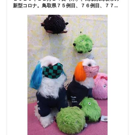
校にし、数日間で生徒・教職員全員の…
新型コロナ。鳥取県７５例目、７６例目、７７例
目、７８例目、７９例目についての続報。#鳥
取 #コロナ #浜坂小学校