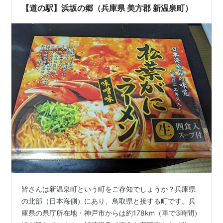
円 安い！ 営業時間…
【道の駅】浜坂の郷（兵庫県 美方郡 新温泉町）
皆さんは新温泉町という町をご存知でしょうか？兵庫県
の北部（日本海側）にあり、鳥取県と接する町です。兵
庫県の県庁所在地・神戸市からは約178km（車で3時間）