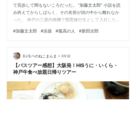
て完歩して間もないころだった。 “加藤文太郎” 小説を読
み終えてからしばらく、その名前が頭の中から離れなか
った。 神戸の三菱内燃機で製図修行生として入社した彼
に、同じく神戸の高専で機械工学を学んでいる私は、エ
#
加藤文太郎
#
浜坂
#
孤高の人
#
新田次郎
ンジニアを志していること、性格が内向的であること、
六甲山を頻繁に歩いていること、などの共通点を見つけ
勝手に親近感を抱いた。 初めての六甲全縦を13時間かけ
•
て歩いところ、彼は約半分の7時間で歩いた。それもまだ
DJモペのねこまんま
8年前
登山道が十分に整備されていない時代の話だ。 さらに宝
【バスツアー感想】大阪発！HISうに・いくら・
塚から和田岬の社寮まで歩いて帰…
神戸牛食べ放題日帰りツアー