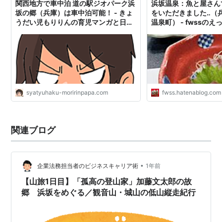
関西地方で車中泊 道の駅ジオパーク浜
浜坂温泉：魚と屋さん
坂の郷（兵庫）は車中泊可能！ - きょ
をいただきました‥（
うだい児もりりんの育児マンガと日本
温泉町） - fwssの
１周旅ブログ
syatyuhaku-moririnpapa.com
fwss.hatenablog.com
関連ブログ
•
企業法務担当者のビジネスキャリア術
1年前
【山旅1日目】「孤高の登山家」加藤文太郎の故
郷 浜坂をめぐる／観音山・城山の低山縦走紀行