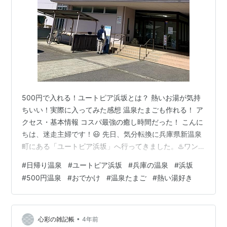
500円で入れる！ユートピア浜坂とは？ 熱いお湯が気持
ちいい！実際に入ってみた感想 温泉たまごも作れる！ ア
クセス・基本情報 コスパ最強の癒し時間だった！ こんに
ちは、迷走主婦です！😃 先日、気分転換に兵庫県新温泉
町にある「ユートピア浜坂」へ行ってきました。♨️ワン
コインで入れる日帰り温泉なのに、お湯がしっかり熱く
#
日帰り温泉
#
ユートピア浜坂
#
兵庫の温泉
#
浜坂
て最高！ 風呂嫌いで温泉好きの私としては、こういうコ
#
500円温泉
#
おでかけ
#
温泉たまご
#
熱い湯好き
スパの良い温泉を見つけると嬉しくなります。 500円で
入れる！ユートピア浜坂とは？ 「ユートピア浜坂」は、
国民保養温泉地に指定されている温泉で、地元の人から
も愛されている施設です。 町外者の利用料金は大人 500
•
心彩の雑記帳
4年前