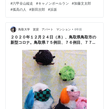
的な記録を数々打ち立てた。保温性の高いダウンジャケ
#
六甲全山縦走
#
キャノンボールラン
#
加藤文太郎
ットや、GORE-TEXをはじめとする、優れた防水性と軽
#
孤高の人
#
新田次郎
#
浜坂
量性を兼ね備えた登山用ウェアがある現代でさえも、冬
のアルプスは夏と比べ物にならないほど危険で、入山を
許されるのは一部の上級者に限られる。彼が熱心に山を
駆けた時代は大正から昭和初期にかけてであり、その頃
•
鳥取大学 賃貸 アパート マンション
6年前
の装備は現代のものと比較する…
２０２０年１２月２４日（木）、鳥取県鳥取市の
新型コロナ。鳥取県７５例目、７６例目、７７例
目、７８例目、７９例目についての続報。#鳥
取 #コロナ #浜坂小学校