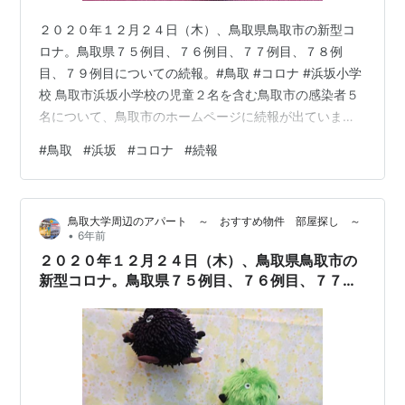
２０２０年１２月２４日（木）、鳥取県鳥取市の新型コ
ロナ。鳥取県７５例目、７６例目、７７例目、７８例
目、７９例目についての続報。#鳥取 #コロナ #浜坂小学
校 鳥取市浜坂小学校の児童２名を含む鳥取市の感染者５
名について、鳥取市のホームページに続報が出ていま
す。 ７４例目~７９例目（感染者５名）の詳細 ①６０歳
#
鳥取
#
浜坂
#
コロナ
#
続報
代 女性 ②３０歳代 男性 ③３０歳代 女性 ④浜坂小学校
児童１ ⑤浜坂小学校児童２ ⑥年代性別未公表 家族６名
が感染した模様です。 ②の方については、県外への往来
鳥取大学周辺のアパート ～ おすすめ物件 部屋探し ～
歴があり、県外に濃厚接触者が２名、接触者が１１名あ
•
6年前
るようです。 ④⑤の浜坂小学校の児童について、鳥取
２０２０年１２月２４日（木）、鳥取県鳥取市の
市は１２月２４日を臨時休校に…
新型コロナ。鳥取県７５例目、７６例目、７７例
目、７８例目、７９例目についての続報。#鳥
取 #コロナ #浜坂小学校