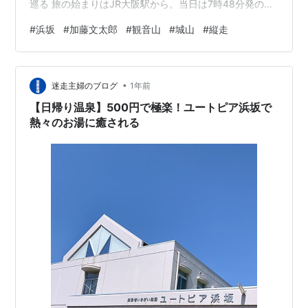
巡る 旅の始まりはJR大阪駅から。当日は7時48分発のは
まかぜ１号（鳥取行き）に乗車する。考えてみると平日
#
浜坂
#
加藤文太郎
#
観音山
#
城山
#
縦走
の大阪駅からディーゼル車両に乗るとはなかなか珍しい
経験だ。窓からは青い空が広がり、清々しい気分。はま
かぜはあっという間に姫路駅に停車し、スイッチバック
•
（！）して播但線を北へ進む。 列車は11時半に浜坂駅
迷走主婦のブログ
1年前
（マップ①）に到着。駅を出て北に向かって歩く。 浜坂
【日帰り温泉】500円で極楽！ユートピア浜坂で
は、「孤高の登山家」として有名な加藤文…
熱々のお湯に癒される