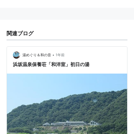
車でも列車でもアクセス可能だけど、いかんせん
不便で過疎ってきてます。
列車だと特急が3時間に一本あるかないかで、大阪
周辺から乗ってくると大抵は城崎温泉や香住が終
関連ブログ
点でみんなそこら周辺で泊まったり蟹食べたりす
るので浜坂には観光客は少ないです。ちなみに、
城崎や香住から列車を乗り換えてそこから先は鈍
•
湯めぐり＆和の音
1年前
行列車で行けます。あと、香住の次の次の駅はあ
浜坂温泉保養荘「和洋室」初日の湯
の日本一の餘部鉄橋がある餘部です。鈍行列車だ
とじっくり見れるかも！？
夏は海で遊べるしキャンプもできるし釣りもでき
ます。ちょっと山に登って涼んだり、川で遊んだ
りも楽しいですよ。
冬は荒波を立てた厳しい冬の日本海を見たり、ス
キーやスノボに暖かい温泉にうまい酒、おまけに
松葉蟹を食べてゆっくり過ごすのもいいかも！？