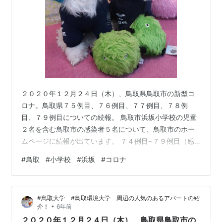
２０２０年１２月２４日（木）、鳥取県鳥取市の新型コ
ロナ。鳥取県７５例目、７６例目、７７例目、７８例
目、７９例目についての続報。 鳥取市浜坂小学校の児童
２名を含む鳥取市の感染者５名について、鳥取市のホー
ムページに続報が出ています。 ７４例目~７９例目（感
染者５名）の詳細 ①６０歳代 女性 ②３０歳代 男性 ③
#
鳥取
#
小学校
#
浜坂
#
コロナ
３０歳代 女性 ④浜坂小学校児童１ ⑤浜坂小学校児童２
⑥年代性別未公表 家族６名が感染した模様です。 ②の
方については、県外への往来歴があり、県外に濃厚接触
#鳥取大学 #鳥取環境大学 周辺の人気のあるアパートの紹
者が２名、接触者が１１名あるようです。 ④⑤の浜坂
•
介！
6年前
小学校の児童について、鳥取市は１２月２４日を臨時休
２０２０年１２月２４日（木）、鳥取県鳥取市の