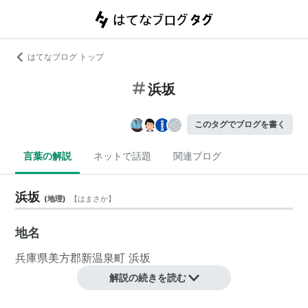
はてなブログ トップ
浜坂
このタグでブログを書く
言葉の解説
ネットで話題
関連ブログ
浜坂
(
地理
)
【
はまさか
】
地名
兵庫県
美方郡
新温泉町
浜坂
解説の続きを読む
陸の孤島と呼ばれる我らのふるさと浜坂。