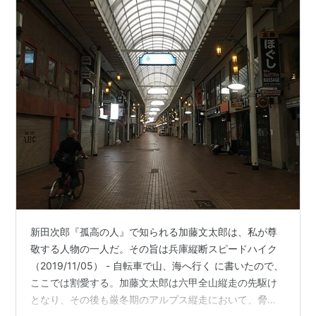
新田次郎『孤高の人』で知られる加藤文太郎は、私が尊
敬する人物の一人だ。その旨は兵庫縦断スピードハイク
（2019/11/05） - 自転車で山、海へ行く に書いたので、
ここでは割愛する。加藤文太郎は六甲全山縦走の先駆け
となり、その後も厳冬期のアルプス縦走において、脅威