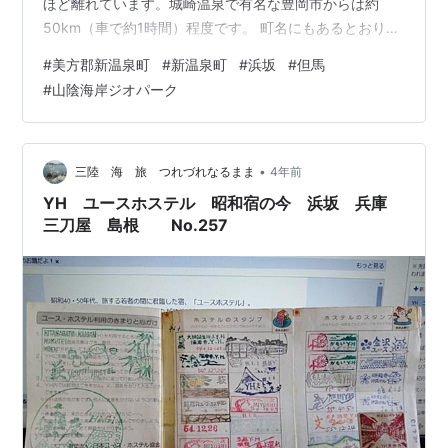
ほど離れています。城崎温泉で有名な豊岡市からは約
50km（車で約1時間）程度です。 町名にもあるとおり、
温泉が町内各所にあり、その中で最も有名なのが湯村温
#
美方郡新温泉町
#
新温泉町
#
浜坂
#
但馬
泉です 今回の記事では、そんな新温泉町に来たときはズ
#
山陰海岸ジオパーク
バリこれを買え！というお土産３選を紹介します。 ま
ず、新温泉町でお土産を買うなら、「道の駅 浜坂の郷」
をお勧めします。浜坂の郷は、新温泉浜坂IC（山陰近畿
自動車道）を出てすぐのところにあります。すぐ横にロ
•
三陸 海 旅 つれづれなるまま
4年前
ーソンもあり、便利です。JR浜坂駅…
YH ユースホステル 昭和宿の今 浜坂 兵庫
三刀屋 島根 No.257