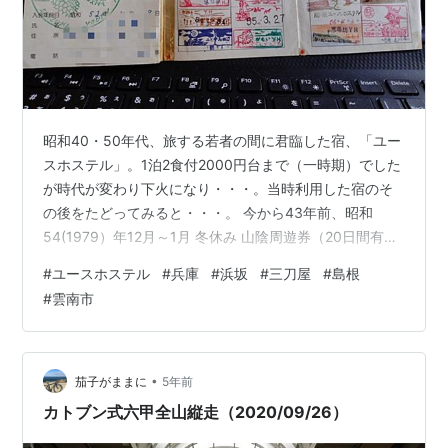
昭和40・50年代、旅する若者の間に君臨した宿、「ユー
スホステル」。1泊2食付2000円台まで（一時期）でした
が時代が変わり下火になり・・・。当時利用した宿のそ
の後をたどってみると・・・。 今から43年前、昭和
54(1979）年12月～1月 冬休み 山陰周遊券（20日間有
効）を利用（17泊18日） 当時、周遊券は「周遊区間まで
#
ユースホステル
#
兵庫
#
浜坂
#
三刀屋
#
島根
の往復は普通（快速）列車が、周遊区間内は普通・急行
#
雲南市
列車自由席乗り放題」でした。 浜坂ユースホステル（兵
庫県 美方郡温泉津町） 廃業 山陰本線 浜坂（あるいは諸
寄）駅下車 徒歩20～25分（乗降客数448人/日 2019年）
日本ユースホステル協会直営、有名処でした。 元旦…
•
茄子がままに
5年前
カトブン式六甲全山縦走（2020/09/26）