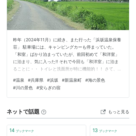
ちなみに名産は
松葉蟹、焼きちくわ、ホタルイカなどなどです。
興味を持ったら是非、浜坂へ来てね〜田舎で何も
ないけど、
昨年（2024年11月）に続き、また行った「浜坂温泉保養
空気が美味しくて飯がうまかったらいいよ
荘」 駐車場には、キャンピングカーも停まっていた。
ね！！！
「和室」ばかり泊まっていたが、前回初めて「和洋室」
に泊まり、気に入った!! それで今回も「和洋室」に泊ま
2006年に合併し、「
新温泉町
」となりました。
ることに・・ トイレと洗面所が特に機能的！！ さて、早
速、お風呂へ行こう！！ 初日の女湯は この浴槽景色だよ
#
温泉
#
兵庫県
#
浜坂
#
新温泉町
#
海の景色
～！！懐かしい～！！ 浴槽から見える赤い橋（自転車＋
浜坂駅 JR西日本（山陰本線）
#
川の景色
#
安らぎの宿
歩行者専用） 浜坂の街並み＋岸田川が浜坂港に出る河口
兵庫県美方郡新温泉町浜坂
にある、
JR西日本
の駅。→
付近の景色が好き！！ 浜坂温泉の温泉質は「ナトリウ
浜坂駅
ム・カルシウム塩化物泉」 元気の出る湯だ！！ 私の人
ネットで話題
もっと見る
生！これまで、何度、この湯に元気をもらって来た
か！！
○
リスト
：
駅キーワード
14
13
ブックマーク
ブックマーク