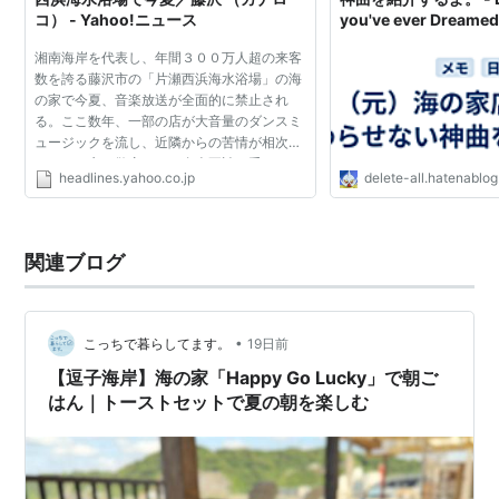
コ） - Yahoo!ニュース
you've ever Dreame
湘南海岸を代表し、年間３００万人超の来客
数を誇る藤沢市の「片瀬西浜海水浴場」の海
の家で今夏、音楽放送が全面的に禁止され
る。ここ数年、一部の店が大音量のダンスミ
ュージックを流し、近隣からの苦情が相次い
でいた。市や警察からの自粛要請も受けて、
headlines.yahoo.co.jp
delete-all.hatenablo
海水浴組合が徹底した自主規制の方針を決め
た。穏やかな夏の湘...
関連ブログ
•
こっちで暮らしてます。
19日前
【逗子海岸】海の家「Happy Go Lucky」で朝ご
はん｜トーストセットで夏の朝を楽しむ