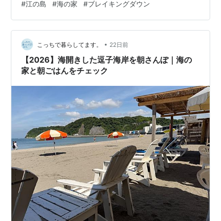
#
江の島
#
海の家
#
ブレイキングダウン
がなぜ今、あなたのタイムラインに流れているのか。 こ
の記事でわかること 江の島の海の家で何が起きたか 昨夏
の犯行がなぜ今の逮捕か 逮捕された2人はどんな人物か
•
海の家の「個室」というブラックボックス 不同意性交罪
こっちで暮らしてます。
22日前
は「未遂」でも重い 今夏、海に行くあなたが見…
【2026】海開きした逗子海岸を朝さんぽ｜海の
家と朝ごはんをチェック