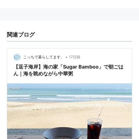
主な業務
ロッカー、シャワーのレンタル。
ビーチベッド・パラソル、うきわやボディボード等
のレンタル。
関連ブログ
ジュース・アルコール類の販売。
休憩所の提供。昼食。
•
こっちで暮らしてます。
17日前
最近はござ敷き、レストラン感覚、クラブやバー風と、
【逗子海岸】海の家「Sugar Bamboo」で朝ごは
店によって独自の戦略を打ち出しており、イベントも多
ん｜海を眺めながら中華粥
彩。
設備投資も進み、個室シャワーやロッカー完備の店が主
流となっている。