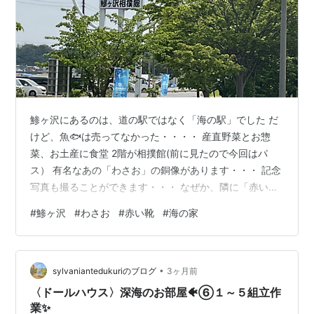
鯵ヶ沢にあるのは、道の駅ではなく「海の駅」でした だ
けど、魚🐟は売ってなかった・・・・ 産直野菜とお惣
菜、お土産に食堂 2階が相撲館(前に見たので今回はパ
ス） 有名なあの「わさお」の銅像があります・・・ 記念
写真も撮ることができます・・・ なぜか、隣に「赤い
靴」の歌碑があります・・・ 何か関係があるのかと、調
#
鯵ヶ沢
#
わさお
#
赤い靴
#
海の家
べてみた 青森県鰺ヶ沢町、海の駅「わんど」駐車場に建
つ赤い靴記念像。童謡「赤い靴」のモデルとされる少女
「きみちゃん」の義父・鈴木志郎氏が 鰺ヶ沢町出身であ
•
ることから、歴史文化を後世に伝える目的で建立されま
sylvaniantedukuriのブログ
3ヶ月前
した。 鰺ヶ沢町の記念像は、全国に点在する「赤い靴 き
〈ドールハウス〉深海のお部屋🐠⑥１～５組立作
みちゃん像」の七つ目で、 201…
業✨