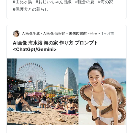
#
由比ヶ浜
#
おじいちゃん目線
#
鎌倉の夏
#
海の家
ろ、週三回のペースで北鎌倉に連れて行っている。「昨
#
保護犬との暮らし
日行ったから今日は勘弁してくれ」というのが人間の言
い分だが、犬は毎日でも行きたいようである。その日も
西を向いたものの、さすがに毎日の北鎌倉は大変なの
で、人間の都合で海の方へ舵を切った。ユクは、海は海
•
AI画像生成・AI画像 情報局 - 未来図書館 -⭐✨⭐
1ヶ月前
で大好物なので、「海なんだね」という感じで、またグ
AI画像 海水浴 海の家 作り方 プロンプト
イグ…
<ChatGpt/Gemini>