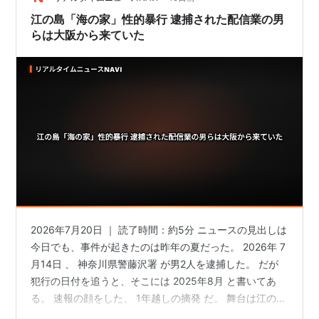
江の島「海の家」性的暴行 逮捕された配信業の男
らは大阪から来ていた
2026年7月20日 ｜ 読了時間：約5分 ニュースの見出しは
今日でも、事件が起きたのは昨年の夏だった。 2026年 7
月14日 、 神奈川県警藤沢署 が男2人を逮捕した。 だが
犯行の日付を追うと、そこには 2025年8月 と書いてあ
る。 速報の顔をした、 1年越しの摘発 だ。 舞台は江の島
の海の家、それも「個室」の中だったという。 昨夏の話