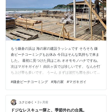
もう鎌倉の浜は 海の家の建設ラッシュです そろそろ 鎌
倉ビーチコーミングもお休み 今日はそんな気持ちで来ま
した。 最初に見つけた貝はこれ オオモモノハナですね。
次はマガキガイが！ 由比ヶ浜では珍しいです。 なんか打
ち上げ帯も多いです。 うーん まずは波打ち際を歩いて
坂の下まで行ってみます。 (続く)
#
鎌倉ビーチコーミング
#
海の家
#
マガキガイ
•
ユクとゆく
2ヶ月前
ドジなレスキュー隊と、季節外れの台風。