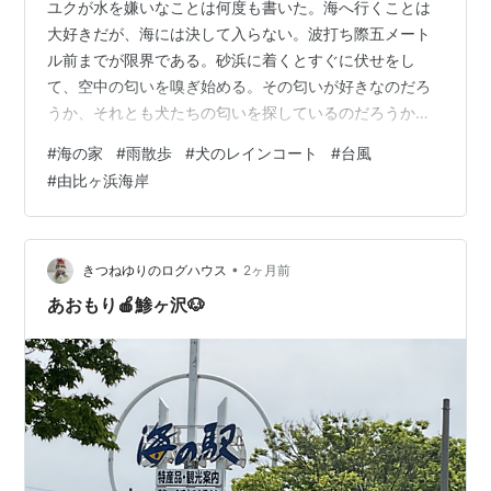
ユクが水を嫌いなことは何度も書いた。海へ行くことは
大好きだが、海には決して入らない。波打ち際五メート
ル前までが限界である。砂浜に着くとすぐに伏せをし
て、空中の匂いを嗅ぎ始める。その匂いが好きなのだろ
うか、それとも犬たちの匂いを探しているのだろうか。
伏せている場所は、波打ち際まで相当な距離だ。 海最高
#
海の家
#
雨散歩
#
犬のレインコート
#
台風
だわ！（遠くないか？） 五月も終わり頃になると、海の
#
由比ヶ浜海岸
家の準備が始まっていた。夏だけの海の家。一年中置い
たままにしないところが日本人らしいなと思う。日本に
限らないのか。海外の砂浜はどんなだろう。 こうやって
楽しむものさ。 ユクは水が嫌いなものだから、雨降りも
•
きつねゆりのログハウス
2ヶ月前
あまり好まないようで、すぐに雨宿りをしたがる…
あおもり🍎鯵ヶ沢🐶