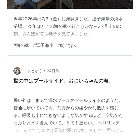
今年2026年は7/3（金）に海開きした、逗子海岸の海水
浴場。 今年はどこの海の家へ行こうかな～♪ 7月上旬の
朝、さんぽがてら様子を見てきました。
#
海の家
#
逗子海岸
#
朝ごはん
•
ユクとゆく
24日前
世の中はプールサイド。おじいちゃんの海。
暑い外は、まるで温水プールのプールサイドのようだ。
普通に歩いていても、前方からの緩やかな抵抗を感じ
る。呼吸も楽にできないような気がするほど、空気がた
っぷりと水を含んでいて、とても重たい。 ベロリンチ
ョ。 それでもユクは元気に駆け出す。そして、西へと向
かう。できれば北鎌倉に行きたいからだ。ここのとこ