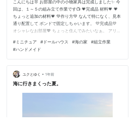
こんにちは🐰 お部屋の中の小物家具は完成しました✨ 今
回は、１～５の組み立て作業です📺 💗完成品 材料💗 💗
ちょっと追加の材料💗 💚作り方💚 なんて特になく、見本
通り配置して ボンドで固定しちゃいます。 💛完成品💛
オシャレなお部屋💖 ちょっと住んでみたいなぁ。 アリエ
ッティなら喜んでくれるかな（笑） ＤＧ１０９ コーヒー
#
ミニチュア
#
ドールハウス
#
海の家
#
組立作業
Ｒｏｂｏｔｉｍｅ ＤＩＹ ミニチュアハウス 楽天市場
#
ハンドメイド
Amazon Yahooショッピング 次回は、シャンデリアの制
作です✨ 難しそうでドキドキ🐰🎵 初めてのシャンデリア
制作の記事は ブログを始めて２回目の記事でした！ ２０
１９年７月。 約７年前か～ 休み休みだけど 結構頑…
•
ユクとゆく
1年前
海に行きまくった夏。