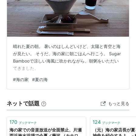
晴れた夏の朝。 暑いのはしんどいけど、太陽と青空と海
が見たい。 そうだ、海の家に朝ごはんへ行こう。 Sugar
Bambooで涼しい海風に吹かれながら、朝粥をいただい
てきました。
#
海の家
#
夏の海
ネットで話題
もっと見る
170
124
ブックマーク
ブックマーク
海の家での音楽放送が全面禁止、片瀬
（元）海の家店長が夏
西浜海水浴場で今夏／藤沢 （カナロ
神曲を紹介するよ。 - Ev