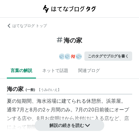
はてなブログ トップ
海の家
このタグでブログを書く
言葉の解説
ネットで話題
関連ブログ
海の家
(
一般
)
【
うみのいえ
】
夏の短期間、海水浴場に建てられる休憩所。浜茶屋。
通常7月と8月の2ヶ月間のみ。7月の20日前後にオープ
ンする店や、8月お盆明けから片付けに入る店など、店
解説の続きを読む
によって期間は異なる。