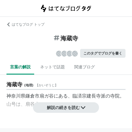
はてなブログ トップ
海蔵寺
このタグでブログを書く
言葉の解説
ネットで話題
関連ブログ
海蔵寺
(
地理
)
【
かいぞうじ
】
神奈川県鎌倉市扇ガ谷にある、臨済宗建長寺派の寺院。
山号は、扇谷山。
解説の続きを読む