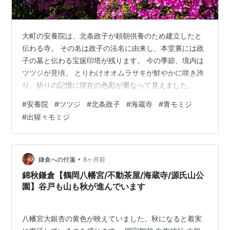
大町の安養院は、北条政子が頼朝供養のため建立したと
伝わる寺。 その名は政子の法名に由来し、本堂裏には政
子の墓と伝わる宝篋印塔が残ります。 今の季節、境内は
ツツジが見頃。 とりわけオオムラサキが鮮やかに咲き誇
り、祈りの記憶に現在の色彩が重なって見えました。
#
安養院
#
ツツジ
#
北条政子
#
海蔵寺
#
青モミジ
#
出猩々モミジ
•
鎌倉への付箋
8ヶ月前
錦秋鎌倉【鶴岡八幡宮/不動茶屋/海蔵寺/源氏山公
園】谷戸も山も秋が進んでいます