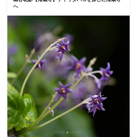
静かな小径 鎌倉…
へ