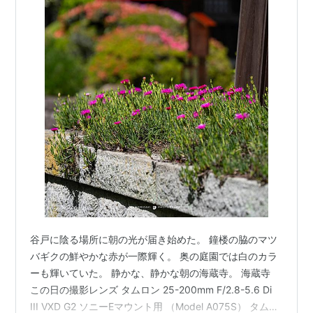
谷戸に陰る場所に朝の光が届き始めた。 鐘楼の脇のマツ
バギクの鮮やかな赤が一際輝く。 奥の庭園では白のカラ
ーも輝いていた。 静かな、静かな朝の海蔵寺。 海蔵寺
この日の撮影レンズ タムロン 25-200mm F/2.8-5.6 Di
III VXD G2 ソニーEマウント用 （Model A075S） タムロ