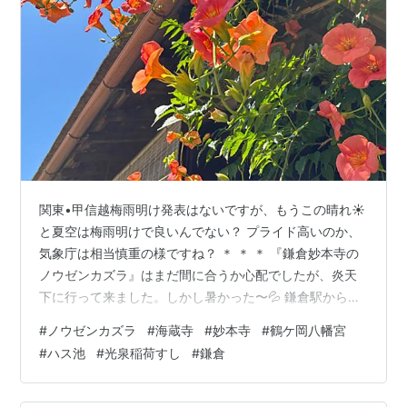
関東•甲信越梅雨明け発表はないですが、もうこの晴れ☀️
と夏空は梅雨明けで良いんでない？ プライド高いのか、
気象庁は相当慎重の様ですね？ ＊ ＊ ＊ 『鎌倉妙本寺の
ノウゼンカズラ』はまだ間に合うか心配でしたが、炎天
下に行って来ました。しかし暑かった〜💦 鎌倉駅からバ
スで材木座海岸方面に南下し、幾つかの寺院（来迎寺、
#
ノウゼンカズラ
#
海蔵寺
#
妙本寺
#
鶴ケ岡八幡宮
本覚寺、本興寺）経由、妙本寺に行く予定でしたが、前
#
ハス池
#
光泉稲荷すし
#
鎌倉
日に『ノウゼンカズラ 鎌倉』で検索した徒歩ルート、北
鎌倉駅→『海蔵寺』→『鶴ケ岡八幡宮』→『妙本寺』→鎌
倉駅に変更しました。(*^^*) 『海蔵寺』は紅葉🍁が素晴