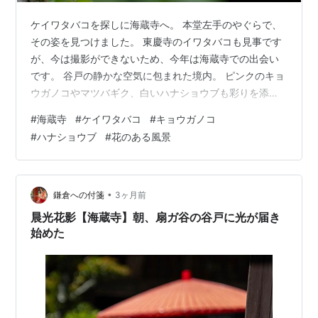
ケイワタバコを探しに海蔵寺へ。 本堂左手のやぐらで、
その姿を見つけました。 東慶寺のイワタバコも見事です
が、今は撮影ができないため、今年は海蔵寺での出会い
です。 谷戸の静かな空気に包まれた境内。 ピンクのキョ
ウガノコやマツバギク、白いハナショウブも彩りを添え
ていました。 岩肌に寄り添うように咲くケイワタバコ
#
海蔵寺
#
ケイワタバコ
#
キョウガノコ
は、決して華やかではないけれど、どこか心に残りま
#
ハナショウブ
#
花のある風景
す。 紫陽花で賑わうこの時期の鎌倉。ひっそりと咲くこ
の花に、海蔵寺らしい静けさを感じました。 海蔵寺 この
日の撮影レンズ タムロン 25-200mm F/2.8-5.6 Di III
VXD G2 ソニーEマウント用 （Model A075S）…
•
鎌倉への付箋
3ヶ月前
晨光花影【海蔵寺】朝、扇ガ谷の谷戸に光が届き
始めた