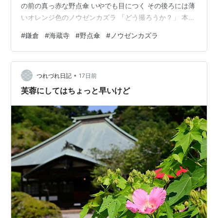
の前の真っ赤な野点傘 いやでも目につく その後ろには薄
いオレンジ色のノウゼンカズラ 「どう撮ろうか？」 本堂
をバックにするか？ 野点傘をどう入れるか？ 下から見上
#
鎌倉
#
海蔵寺
#
野点傘
#
ノウゼンカズラ
げたら雲ひとつない空があった ＠海蔵寺
•
つれづれ日記
17日前
芙蓉にしてはちょっと早いけど