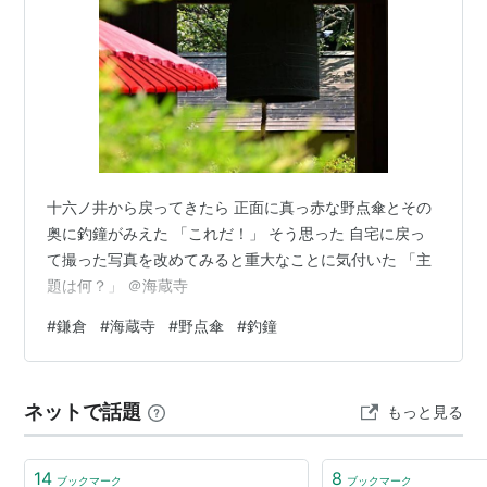
十六ノ井から戻ってきたら 正面に真っ赤な野点傘とその
奥に釣鐘がみえた 「これだ！」 そう思った 自宅に戻っ
て撮った写真を改めてみると重大なことに気付いた 「主
題は何？」 ＠海蔵寺
#
鎌倉
#
海蔵寺
#
野点傘
#
釣鐘
ネットで話題
もっと見る
14
8
ブックマーク
ブックマーク