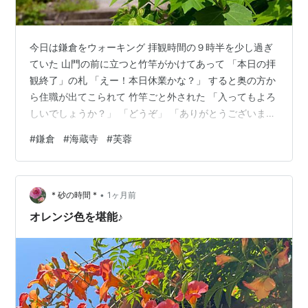
今日は鎌倉をウォーキング 拝観時間の９時半を少し過ぎ
ていた 山門の前に立つと竹竿がかけてあって 「本日の拝
観終了」の札 「えー！本日休業かな？」 すると奥の方か
ら住職が出てこられて 竹竿ごと外された 「入ってもよろ
しいでしょうか？」 「どうぞ」 「ありがとうございま
す」 山門をくぐって一番に目に飛び込んできたのは 鮮や
#
鎌倉
#
海蔵寺
#
芙蓉
かなピンクの花 「芙蓉にしてはちょっと早いけど」 「蕊
が上向いてるし」 「葉っぱもデカいし」 ＠海蔵寺
•
* 砂の時間 *
1ヶ月前
オレンジ色を堪能♪