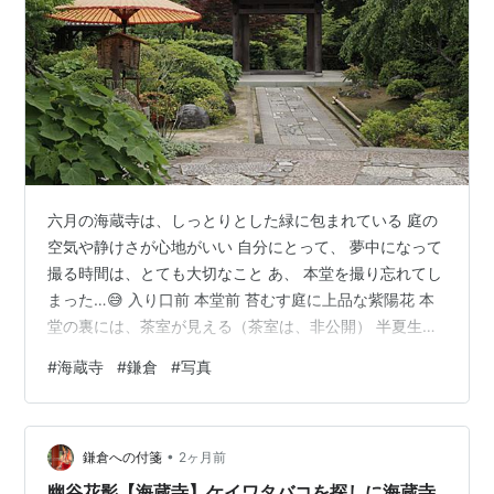
六月の海蔵寺は、しっとりとした緑に包まれている 庭の
空気や静けさが心地がいい 自分にとって、 夢中になって
撮る時間は、とても大切なこと あ、 本堂を撮り忘れてし
まった…😅 入り口前 本堂前 苔むす庭に上品な紫陽花 本
堂の裏には、茶室が見える（茶室は、非公開） 半夏生の
花がたくさん咲いていた 苔むした庭と建物の組み合わせ
#
海蔵寺
#
鎌倉
#
写真
がとても美しい場所 「やぐら」に仏像 長い時間を静かに
見守ってきたような優しい表情だね （ちょっと露出がギ
リか…😅） 本堂の奥の方には、岩を削って大きな穴があ
•
る 鎌倉は、「やぐら」と言う この説明をすると長くなる
鎌倉への付箋
2ヶ月前
ので、次の機会にでも… 帰り道の石畳は、緑に包まれた
幽谷花影【海蔵寺】ケイワタバコを探しに海蔵寺