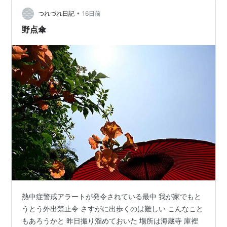
か 私はこれが初めてです」 「いつきても花があって庭も
•
きれいに手入れされていて」 「この時季こんなに咲いて
つれづれ日記
16日前
るとは思いませんでした」 「そうですね 蓮があと少しで
野点傘
もっと咲…
熱中症警戒アラートが発令されている最中 我が家でもと
うとう外出禁止令 さすがに出歩くのは難しい こんなこと
もあろうかと 昨日撮り溜めておいた 場所は海蔵寺 庫裡