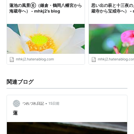
蓮池の風景⑥（鎌倉・鶴岡八幡宮から
思い出の萩と十三夜の
海蔵寺へ） - mhkj2’s blog
蔵寺から宝戒寺へ） - mhk
mhkj2.hatenablog.com
mhkj2.hatenablog.c
関連ブログ
•
つれづれ日記
15日前
蓮