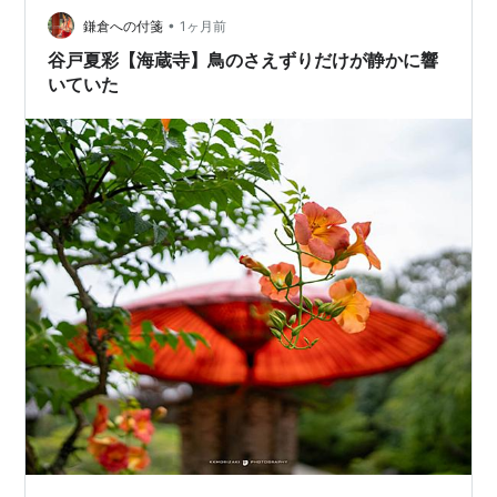
らしく何度も訪ねましたが、ノウゼンカズラが有名とは
•
鎌倉への付箋
1ヶ月前
知らなかったわ。 サスガ…
谷戸夏彩【海蔵寺】鳥のさえずりだけが静かに響
いていた