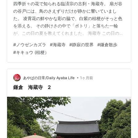
四季折々の花で知られる臨済宗の古刹・海蔵寺。 扇ガ谷
の谷戸には、鳥のさえずりだけが静かに響いていまし
た。 凌霄花の鮮やかな彩の脇で、白紫の桔梗がそっと色
を添える。 その静けさの中で「ポトリ」と落ちた一輪
が、この日の夏を教えてくれました。 海蔵寺 この日の撮
影レンズ タムロン 25-200mm F/2.8-5.6 Di III VXD G2
#
ノウゼンカズラ
#
海蔵寺
#
静寂の世界
#
鎌倉散歩
ソニーEマウント用 （Model A075S） タムロン
#
キキョウ (桔梗）
(TAMRON) Amazon ブロトピ：今日の写真日記 仲間と運
営中のFacebookページ 【みんなの“鎌倉への付箋”】もご
覧下さい。 ランキング参加中写真・カメラ ランキング参
加中デジイチ（デジタ…
•
あやばの日常/Daily Ayaba Life
1ヶ月前
鎌倉 海蔵寺 2