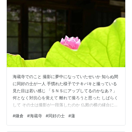
海蔵寺でのこと 撮影に夢中になっていたせいか 知らぬ間
に同好の士が一人 手慣れた様子でテキパキと撮っている
見た目は若い感じ 「ＳＮＳにアップしてるのかなあ？」
何となく対抗心を覚えて 離れて撮ろうと思った しばらく
して その士は撮影が一段落したのか 仏殿の横の縁台に腰
掛けて休息の様子 目が合って軽く会釈 思い切って声をか
#
鎌倉
#
海蔵寺
#
同好の士
#
蓮
けてみる 「よくいらっしゃるんですか？」 「ええ たび
たび」 キャップを取ると同年代のようだ 「そうなんです