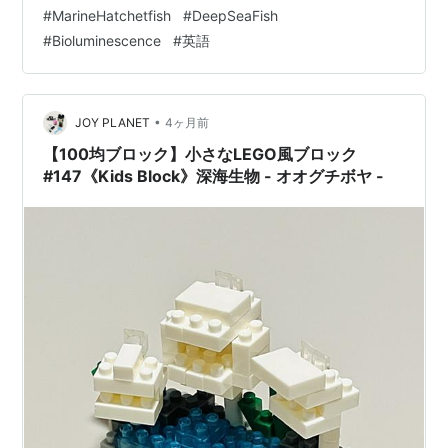
ィッシュ 深海中層、太陽の光がほとんど届かない「薄暗
#
MarineHatchetfish
#
DeepSeaFish
いサンドイッチゾーン」に、マリンハチェットフィッシ
#
Bioluminescence
#
英語
ュの青年・斧一郎は住んでいた。 In the mesopelagic
zone of the deep sea, where almost no sunlight
reaches — th…
•
JOY PLANET
4ヶ月前
【100均ブロック】小さなLEGO風ブロック
#147《Kids Block》深海生物 - オオグチボヤ -