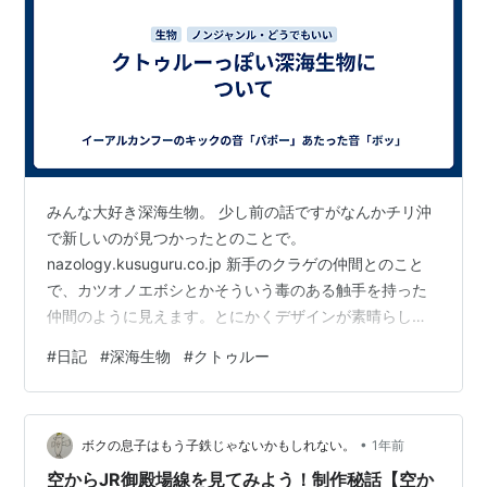
みんな大好き深海生物。 少し前の話ですがなんかチリ沖
で新しいのが見つかったとのことで。
nazology.kusuguru.co.jp 新手のクラゲの仲間とのこと
で、カツオノエボシとかそういう毒のある触手を持った
仲間のように見えます。とにかくデザインが素晴らし
い。 紹介文の中ではクトゥルーとか書かれてますが、ク
#
日記
#
深海生物
#
クトゥルー
トゥルーといえばなんかこんな感じではなくてもっと軟
体動物的な感じで書かれてたかと。 どちらかといえばア
メリカの若干ひねくれ思想を持った人たちが作った「空
•
飛ぶスバゲッティ教」でおなじみのフライングスパゲッ
ボクの息子はもう子鉄じゃないかもしれない。
1年前
ティモンスターっぽい感じがします。 gendai.media そ
空からJR御殿場線を見てみよう！制作秘話【空か