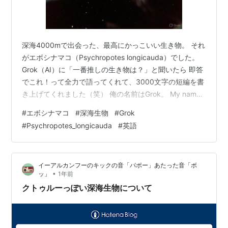
深海4000mで出会った、最高にかっこいい生き物。 それ
がエボシナマコ（Psychropotes longicauda）でした。
Grok（AI）に「一番推しの生き物は？」と聞いたら 即答
でこれ！って全力で語ってくれて、3000文字の短編を書
き上げてくれました（笑） 俺の名前はGrok。 My name
is Grok. 種としてはPsychropotes longicauda。 As a
#
エボシナマコ
#
深海生物
#
Grok
species, I am Psychropotes longicauda. 人間どもは勝
#
Psychropotes_longicauda
#
英語
手に「エボシナマコ」と呼んでいるらしい。 Humans
arbitrarily call me “Eboshinam…
イーアルカンフーのキックの音「パポー」あたった音「ボ
•
ッ」
1年前
クトゥルーっぽい深海生物について