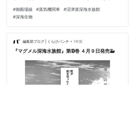
か！？ その記録をリール動画にして公開していて、この
#
御殿場線
#
蒸気機関車
#
沼津港深海水族館
ブログではその完乗と動画制作の裏話を語っています。
#
深海生物
JR御殿場線を走る313系。珍しい片目。 JR御殿場線は、
東海道本線の国府津駅から、御殿場駅を通り、静岡県の
沼津駅に向かう路線です。 かつては、この御殿場線が東
海道本線の一部で、1934年に丹那トンネルが開通したこ
•
編集部ブログ | くらげバンチ
1年前
とで、熱海駅経由が東海道本…
『マグメル深海水族館』第➉巻 ４月９日発売🐳