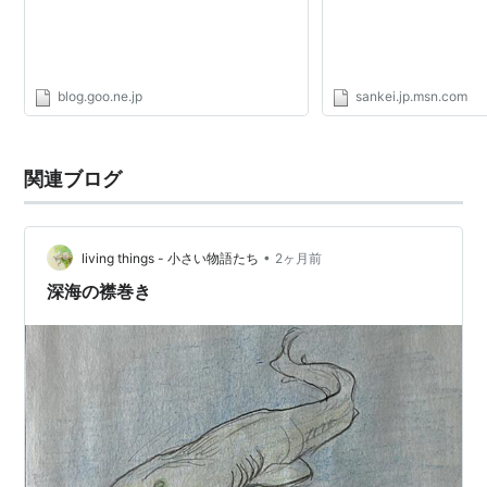
blog.goo.ne.jp
sankei.jp.msn.com
関連ブログ
•
living things - 小さい物語たち
2ヶ月前
深海の襟巻き