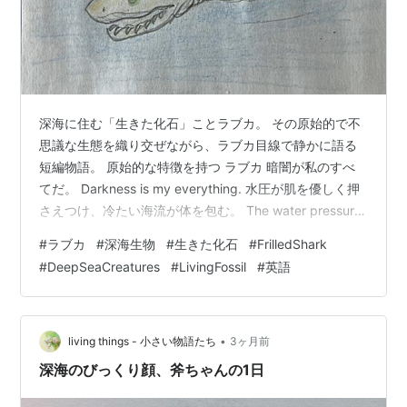
深海に住む「生きた化石」ことラブカ。 その原始的で不
思議な生態を織り交ぜながら、ラブカ目線で静かに語る
短編物語。 原始的な特徴を持つ ラブカ 暗闇が私のすべ
てだ。 Darkness is my everything. 水圧が肌を優しく押
さえつけ、冷たい海流が体を包む。 The water pressure
gently presses against my skin, and the cold ocean
#
ラブカ
#
深海生物
#
生きた化石
#
FrilledShark
current envelops my body. 私はゆっくりと体をくねら
#
DeepSeaCreatures
#
LivingFossil
#
英語
せ、尾鰭をわずかに動かした。 I slowly twist my body
and move my tail fi…
•
living things - 小さい物語たち
3ヶ月前
深海のびっくり顔、斧ちゃんの1日