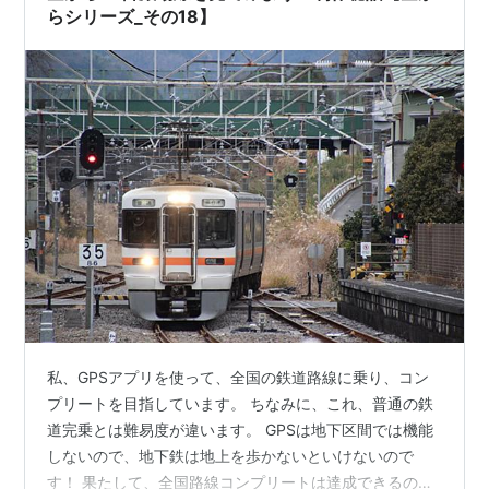
ういえば少し前はニャル…
らシリーズ_その18】
私、GPSアプリを使って、全国の鉄道路線に乗り、コン
プリートを目指しています。 ちなみに、これ、普通の鉄
道完乗とは難易度が違います。 GPSは地下区間では機能
しないので、地下鉄は地上を歩かないといけないので
す！ 果たして、全国路線コンプリートは達成できるの