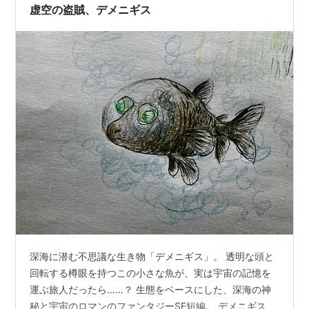
虚空の盗賊、デメニギス
深海に潜む不思議な生き物「デメニギス」。 透明な頭と
回転する樽眼を持つこの小さな魚が、実は宇宙の記憶を
運ぶ旅人だったら……？ 生態をベースにした、深海の神
秘と宇宙のロマンのファンタジーSF短編。 デメニギス