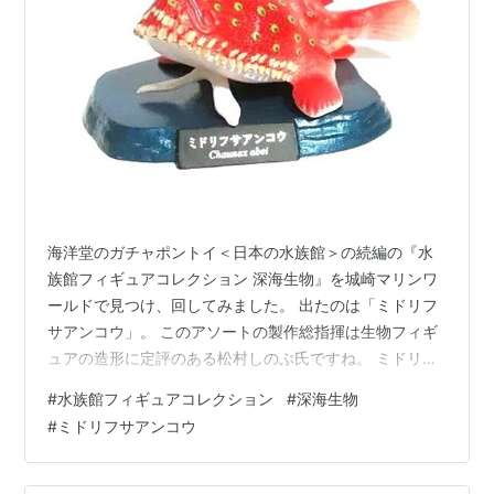
海洋堂のガチャポントイ＜日本の水族館＞の続編の『水
族館フィギュアコレクション 深海生物』を城崎マリンワ
ールドで見つけ、回してみました。 出たのは「ミドリフ
サアンコウ」。 このアソートの製作総指揮は生物フィギ
ュアの造形に定評のある松村しのぶ氏ですね。 ミドリフ
サアンコウは日本周囲の水深90～2,000mの深海に棲む
#
水族館フィギュアコレクション
#
深海生物
アンコウ目フサアンコウ科に属するお魚だそうです。愛
#
ミドリフサアンコウ
知県や三重県では干物にして食べたりする他、鮮魚で流
通することもあるようです。 よろしければ、応援クリッ
クお願いします！ にほんブログ村 ランキング参加中玩