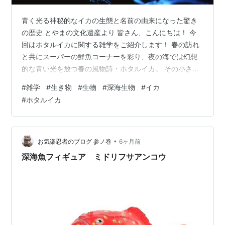
青く光る神秘的なイカの生態と名前の由来になった驚き
の歴史 とやまの文化遺産より 皆さん、こんにちは！ 今
回はホタルイカに関する雑学をご紹介します！ 春の訪れ
と共にスーパーの鮮魚コーナーを彩り、夜の海では幻想
的な青い光を放つ春の風物詩・ホタルイカ。 その小さく
て可愛らしい姿から想像もつかない程、彼らの生態には
#
雑学
#
生き物
#
生物
#
深海生物
#
イカ
深海のロマンと驚きの生存戦略が隠されています。 今回
#
ホタルイカ
は、絶景として知られる富山湾の神秘的な現象から美味
しく安全に味わうためのオススメの食べ方まで、思わず
誰かに話したくなるホタルイカの面白雑学を徹底解説し
ます。 🌊 ホタルイカの生息地と深海での過酷な暮らし
•
お気楽忍者のブログ 参ノ巻
6ヶ月前
ホタルイカは、日本海側は山陰地方から…
深海魚フィギュア ミドリフサアンコウ