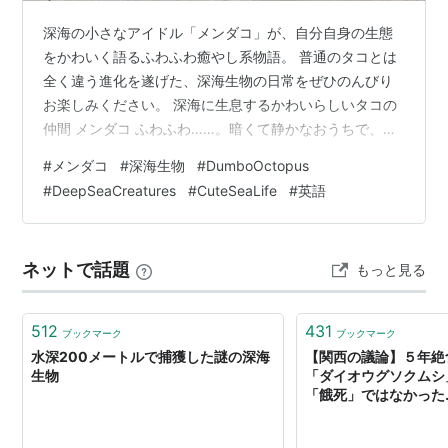
深海の小さなアイドル「メンダコ」が、自分自身の生態
をかわいく語るふわふわ癒やし系物語。 普通のタコとは
全く違う進化を遂げた、深海生物の日常をぜひのんびり
お楽しみください。 深海に生息するかわいらしいタコの
仲間 メンダコ ふわふわ……。暗くて静かなおうちで、ぼ
くは今日もゆったりしています。 Fluffily... In my dark
#
メンダコ
#
深海生物
#
DumboOctopus
and quiet home, I am relaxing again today. 「こんにち
#
DeepSeaCreatures
#
CuteSeaLife
#
英語
は、みんな！ ぼくはメンダコだよ。 "Hello everyone!
I'm Mendako. 学名はOpisthoteuthis depressaっていう
んだけど、 …
ネットで話題
もっと見る
512
431
ブックマーク
ブックマーク
水深200メートルで捕獲した謎の深海
【関西の議論】５年絶
生物
「ダイオウグソクムシ
「餓死」ではなかった
体・菌、「食べなくて
か（1/4ページ） - MS