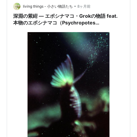
具・おもちゃランキング参加中好きな事、物、趣味につ
•
living things - 小さい物語たち
8ヶ月前
いて語るブログ ランキング参加中…
深淵の紫紺 ― エボシナマコ・Grokの物語 feat.
本物のエボシナマコ（Psychropotes
longicauda）