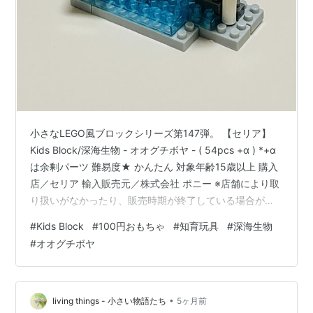
小さなLEGO風ブロックシリーズ第147弾。 【セリア】
Kids Block/深海生物 - オオグチボヤ - ( 54pcs +α ) *+α
は余剰パーツ 難易度★ かんたん 対象年齢15歳以上 購入
店／セリア 輸入販売元／株式会社 ポニー ※店舗により取
り扱いがなかったり、販売時期が終了している場合があ
ります 突然ですが、この『深海生物』のフォントがめち
#
Kids Block
#
100円おもちゃ
#
知育玩具
#
深海生物
ゃくちゃ好きです(フォントフェチ)。…ハイ以上です
#
オオグチボヤ
•
living things - 小さい物語たち
5ヶ月前