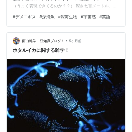
（うまく表現できてるのか？？） 深さ七百メートル。光
が完全に飲み込まれる境界線を越えた、そこは永遠の青
#
デメニギス
#
深海魚
#
深海生物
#
宇宙感
#
英語
黒い宇宙だった。At a depth of seven hundred meters,
beyond the boundary where light is completely
swallowed, there was an eternal deep blue-black
•
universe…
面白雑学・豆知識ブログ！
5ヶ月前
ホタルイカに関する雑学！