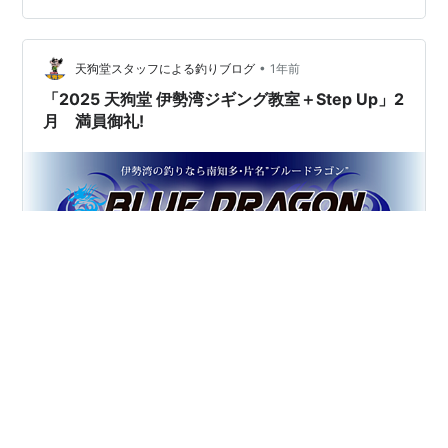
間600円～ 『社交ダンス人気ブログランキング』は皆様
の応援が頼りです！ 励みになりますので、一日一回こち
らのバ…
•
天狗堂スタッフによる釣りブログ
1年前
「2025 天狗堂 伊勢湾ジギング教室＋Step Up」2
月 満員御礼!
2025 天狗堂 伊勢湾ジギング教室＋Step Up 新年度1回目
は 大好評につき満員御礼となりました‼ 天狗堂 伊勢湾ジ
ギング教室は月1回 日曜日に開催!! 見事な操船技術はモチ
ロン♪ 常に、きめ細やかで的確な状況アナウンスとアドバ
イスで 伊勢湾オフショアファンを魅了するジギング船 片
名漁港『ブルードラゴン』山下 悠船長 http://trex-