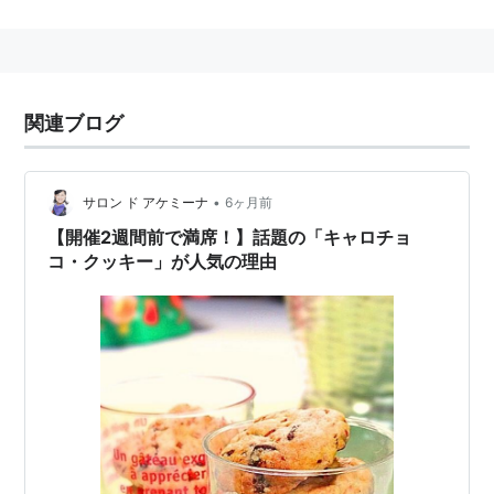
満員御礼
(
一般
)
【
まんいんおんれい
】
相撲用語の1つ。大相撲の本場所で客席が満員になるこ
と、またその時に出される表示。十両の取組が終わった
関連ブログ
後に土俵の屋根の上から東西正面・向正面に垂れ幕が出
される。慣習では桝席が9割ほど埋まれば満員御礼とさ
れるようである。
•
サロン ド アケミーナ
6ヶ月前
【開催2週間前で満席！】話題の「キャロチョ
コ・クッキー」が人気の理由