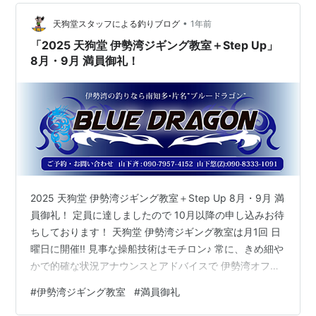
※朝の気温が10度を下回らず、色づきは遅れています。
•
以上の情報を発表しようと準備していたのですが、上か
天狗堂スタッフによる釣りブログ
1年前
ら「変わってないなら出さなくても良いのでは」との意
「2025 天狗堂 伊勢湾ジギング教室＋Step Up」
見で、公表に…
8月・9月 満員御礼！
2025 天狗堂 伊勢湾ジギング教室＋Step Up 8月・9月 満
員御礼！ 定員に達しましたので 10月以降の申し込みお待
ちしております！ 天狗堂 伊勢湾ジギング教室は月1回 日
曜日に開催!! 見事な操船技術はモチロン♪ 常に、きめ細や
かで的確な状況アナウンスとアドバイスで 伊勢湾オフシ
ョアファンを魅了するジギング船 片名漁港『ブルードラ
#
伊勢湾ジギング教室
#
満員御礼
ゴン』山下 悠船長 伊勢湾の釣りなら南知多・片名“ブル