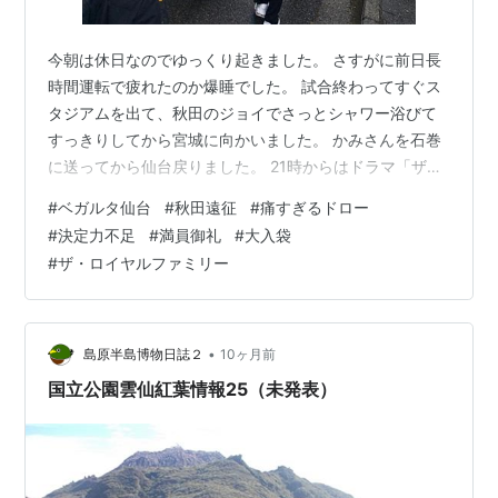
今朝は休日なのでゆっくり起きました。 さすがに前日長
時間運転で疲れたのか爆睡でした。 試合終わってすぐス
タジアムを出て、秋田のジョイでさっとシャワー浴びて
すっきりしてから宮城に向かいました。 かみさんを石巻
に送ってから仙台戻りました。 21時からはドラマ「ザロ
イヤルファミリー」を見ながら。 このドラマ、かなりハ
#
ベガルタ仙台
#
秋田遠征
#
痛すぎるドロー
マってます。 仙台サポになる前４０代前後くらいに競馬
#
決定力不足
#
満員御礼
#
大入袋
に夢中だった時期もあっていろいろ奥が深いので血統や
#
ザ・ロイヤルファミリー
騎手、生産者についてもいろいろ調べたりもした時期も
ありドラマの背景とかも理解できるからより面白いので
す。 もう試合の結果とは忘れて（忘れたくて？）見入っ
てました。 帰宅してまた録画をビー…
•
島原半島博物日誌２
10ヶ月前
国立公園雲仙紅葉情報25（未発表）