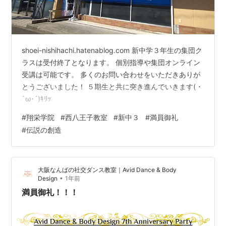
shoei-nishihachi.hatenablog.com 新中学３年生の集団ク
ラスは受付終了となります。 個別指導や集団オンライン
受講は可能です。 多くのお問い合わせをいただきありが
とうございました！ ５期生と共に突き進んでいきます( ･
`ω･´)ｷﾘｯ
#
翔栄学院
#
西八王子教室
#
新中３
#
満員御礼
#
伝説の創造
大阪なんばの社交ダンス教室｜Avid Dance & Body
•
Design
1年前
満員御礼！！！