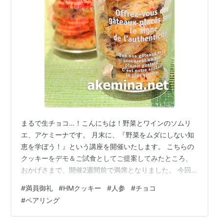
まるで生チョコ…！こんにちは！野菜とワインのソムリ
エ、アケミーナです。 月末に、『野菜をムダにしない知
恵を学ぼう！』という講座を開催いたします。 こちらの
クッキーをデモ＆ご試食としてご提案してみたところ、
おかげさまで、開催2週間前で満席となりました。 今回
は、ホットケーキミックスを使って手軽に作れる「キャ
#
満員御礼
#
HMクッキー
#
人参
#
チョコ
ロチョコ・ソフトクッキー」をご紹介させていただきま
#
ペアリング
す。 ニンジンが主役！驚きのヘルシーおやつ このクッキ
ー、実はたっぷりチョコレートと同量のニンジンを細か