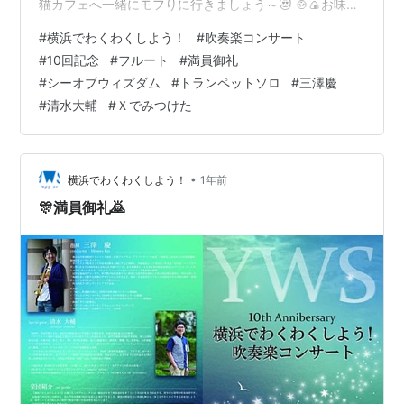
猫カフェへ一緒にモフりに行きましょう～😻 🍲🍙お味噌
汁で好きな具材は、さつまいもと大根だそうです(๑
#
横浜でわくわくしよう！
#
吹奏楽コンサート
´ڡ`๑) ‧˚꒷꒦︶︶₊꒷꒦︶︶₊꒷꒦˚‧︶︶‧˚꒷꒦︶︶₊꒷꒦︶︶₊꒷꒦˚‧ こ
#
10回記念
#
フルート
#
満員御礼
んにちは！今回初めて参加させていただきました、フル
#
シーオブウィズダム
#
トランペットソロ
#
三澤慶
ートのYです！社会人2年目になり、楽団探しのためにX
#
清水大輔
#
Ｘでみつけた
を見ていると、、YWSの投稿がおすすめに出てきました!!
私の大好きな“祝典のための音楽”がプロ…
•
横浜でわくわくしよう！
1年前
🎊満員御礼🙇