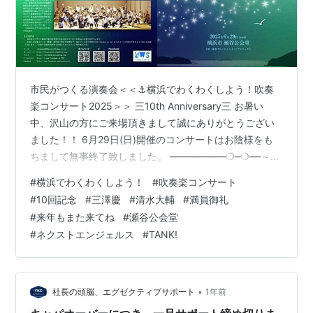
市民がつくる演奏会＜＜⚓横浜でわくわくしよう！吹奏
楽コンサート2025＞＞ 三10th Anniversary三 お暑い
中、沢山の方にご来場頂きまして誠にありがとうござい
ました！！ 6月29日(日)開催のコンサートはお陰様をも
ちまして無事終了致しました。 ━━━━━━━━━━❍━❍━━～今
回の演奏記録～会場＝横浜市瀬谷公会堂指揮＝三澤 慶
#
横浜でわくわくしよう！
#
吹奏楽コンサート
（トランペット奏者・作曲家・指揮）特別ゲスト＝清水
#
10回記念
#
三澤慶
#
清水大輔
#
満員御礼
大輔（作曲家）主催＝横浜でわくわくしよう！プロジェ
#
来年もまた来てね
#
瀬谷公会堂
クト(略称YwS) ‧˚₊꒷꒦︶︶︶︶︶꒷꒦︶︶︶︶︶꒦꒷‧₊˚⊹ ⚓第
#
ネクストエンジェルス
#
TANK!
１部♪ 横浜わくわくオーバーチュア！！ －10回記念委嘱
作品－（Kei MisaWAKU…
•
社長の頭脳、エグゼクティブサポート
1年前