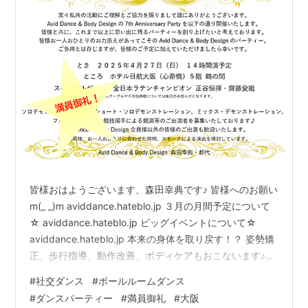
皆様おはようございます、森田幸典です♪ 皆様へのお願い
m(_ _)m aviddance.hateblo.jp ３月の月間予定について
☆ aviddance.hateblo.jp ビッグイベントについて☆
aviddance.hateblo.jp 本来の身体を取り戻す！？ 姿勢矯
正、歩行指導、動作改善、ボディケアもおこないます♪
波、螺旋の運動もお伝えします☆ 社交ダンスやバレエな
#
社交ダンス
#
ボールルームダンス
どの練習、トレーニングなどに使用していただける貸し
#
ダンスパーティー
#
満員御礼
#
大阪
フロア（レンタルスペース、スタジオ）あります♪ ※1時