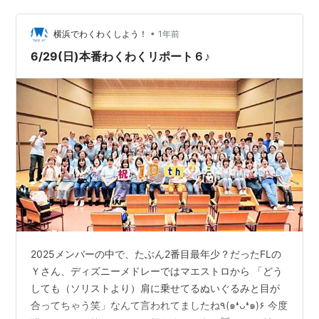
ードラゴン” BLUE DRAGON とタッグを組んで開催!! ☆
伊勢湾ジギング教室がパワーUP!! 伊勢湾のオフショアゲ
•
ームをさらに深堀して楽しむために 〇外部講師を招きス
横浜でわくわくしよう！
1年前
テップアップを目的の 伊勢湾ジ…
6/29(日)本番わくわくリポート６♪
2025メンバーの中で、たぶん2番目最年少？だったFLの
Ｙさん、ディズニーメドレーではマエストロから 「どう
しても（ソリストより）肩に乗せてるぬいぐるみと目が
合ってちゃう笑」なんて言われてましたね٩(๑❛ᴗ❛๑)۶ 今度