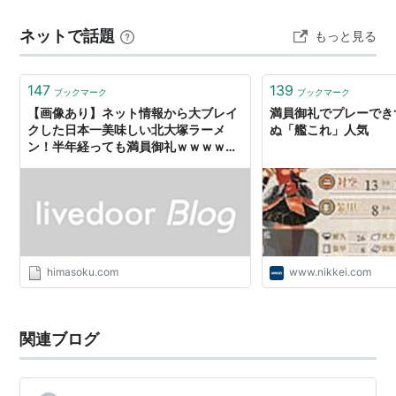
くして混ぜ込んでいるのですが、口の中に残るのは濃厚
ネットで話題
もっと見る
なチョコレートの味。 「ニンジンが入っているなんて分
からない！」と、主催者サイドも驚くほど…
147
139
ブックマーク
ブックマーク
【画像あり】ネット情報から大ブレイ
満員御礼でプレーでき
クした日本一美味しい北大塚ラーメ
ぬ「艦これ」人気 
ン！半年経っても満員御礼ｗｗｗｗｗ
ｗｗ : 暇人＼(^o^)／速報
himasoku.com
www.nikkei.com
関連ブログ