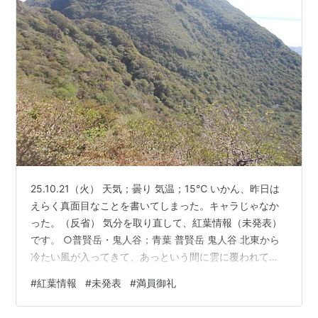
25.10.21（火） 天気；曇り 気温；15℃ いかん、昨日は
えらく真面目なことを書いてしまった。キャラじゃなか
った。（反省） 気分を取り直して、紅葉情報（未発表）
です。 ○普賢岳・鬼人谷；青葉 普賢岳 鬼人谷 北東から
冷たい風が入ってきて、あっという間に雲に覆われてし
まいました。 濃霧 しばらく霧が取れないか待ってみまし
#
紅葉情報
#
未発表
#
満員御礼
たが、ひどくなる一方だったので、諦めて帰りました。
○妙見岳・仁田峠；青葉 仁田峠 ○雲仙温泉街周辺；青葉