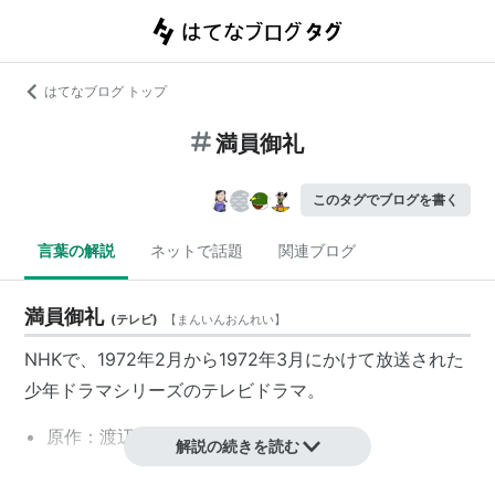
はてなブログ トップ
満員御礼
このタグでブログを書く
言葉の解説
ネットで話題
関連ブログ
満員御礼
(
テレビ
)
【
まんいんおんれい
】
NHK
で、1972年2月から1972年3月にかけて放送された
少年ドラマシリーズ
の
テレビドラマ
。
原作：
渡辺茂男
解説の続きを読む
脚本：
須藤出穂