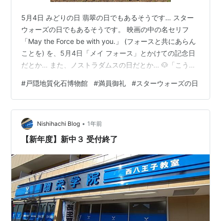
5月4日 みどりの日 翡翠の日でもあるそうです… スター
ウォーズの日でもあるそうです。 映画の中の名セリフ
「May the Force be with you.」 (フォースと共にあらん
ことを) を、5月4日「メイ フォース」とかけての記念日
だとか… また、ノストラダムスの日だとか… 🐶「こうな
ると何がなんだかわからんな！」 連休の今日も、山奥の
#
戸隠地質化石博物館
#
満員御礼
#
スターウォーズの日
博物館はにぎわいました。 駐車場も満車… 下駄箱のスペ
ースもほぼ埋まります… この状態が午前10時から午後４
時ころまで続きます… 朝8時10分にはお客さまの車が来
•
ていました… 🐶「毎日こうあればよいのう！」 しかし、
Nishihachi Blog
1年前
このゴールデンウィークか夏休み中の日…
【新年度】新中３ 受付終了