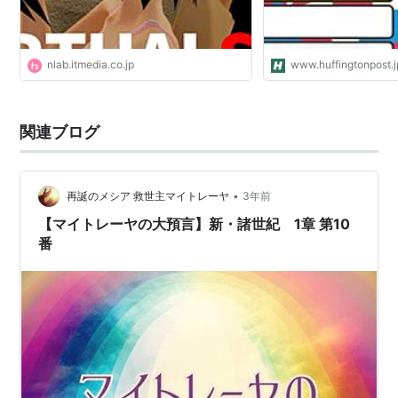
nlab.itmedia.co.jp
www.huffingtonpost.j
関連ブログ
•
再誕のメシア 救世主マイトレーヤ
3年前
【マイトレーヤの大預言】新・諸世紀 1章 第10
番