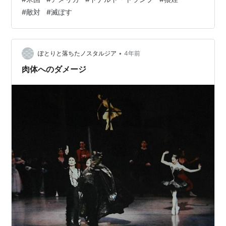
されれば、地球人にとってのメシア（救世主）となり得
#
敵対
#
滅ぼす
る存在です。 ご相談・対応事例 小さな奇跡の対話：貴
方/グループ/組織の周りから、癒しと愛と喜びを周囲に広
げていく対話 課題や悩みや受験や恋愛などの具体的な質
問をしたい 貴方の夢を語ってそ…
•
ぽとりと落ちたノスタルジア
4年前
肉体へのダメージ