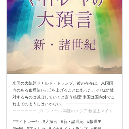
米国の大統領ドナルド・トランプ、彼の存在は、米国国
内のある狼煙(のろし)を上げることにあった。それは"敵
対するものは滅ぼしていくと言う狼煙"米国は国内外でこ
れまでのようにはいかない。 ーーーーーーーーーーーー
ーーーーーー プロフィール 再誕のメシア 救世主マイト
レーヤ 私は天体としての宇宙や地球から直接司令を受
#
マイトレーヤ
#
大預言
#
新・諸世紀
#
救世主
け、地球上に人間として生まれており、地球人から要請
#
米国
#
アメリカ
#
ドナルド・トランプ
#
狼煙