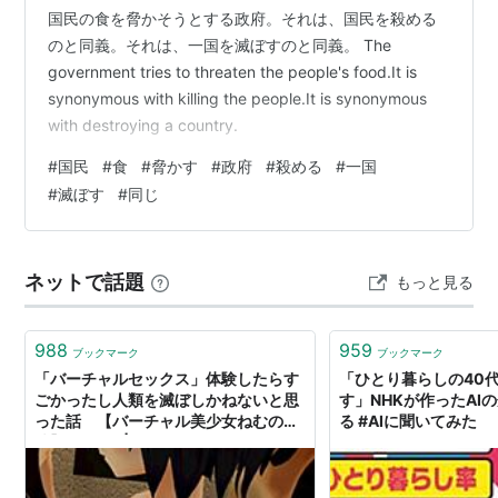
国民の食を脅かそうとする政府。それは、国民を殺める
のと同義。それは、一国を滅ぼすのと同義。 The
government tries to threaten the people's food.It is
synonymous with killing the people.It is synonymous
with destroying a country.
#
国民
#
食
#
脅かす
#
政府
#
殺める
#
一国
#
滅ぼす
#
同じ
ネットで話題
もっと見る
988
959
ブックマーク
ブックマーク
「バーチャルセックス」体験したらす
「ひとり暮らしの40
ごかったし人類を滅ぼしかねないと思
す」NHKが作ったAI
った話 【バーチャル美少女ねむの寄
る #AIに聞いてみた
稿】（1/2） | ねとらぼ