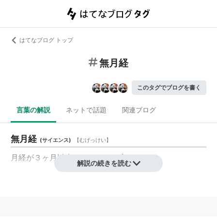
はてなブログ トップ
無月経
このタグでブログを書く
言葉の解説
ネットで話題
関連ブログ
無月経
(
サイエンス
)
【
むげっけい
】
月経が３ヶ月以上こないことを言います。
解説の続きを読む