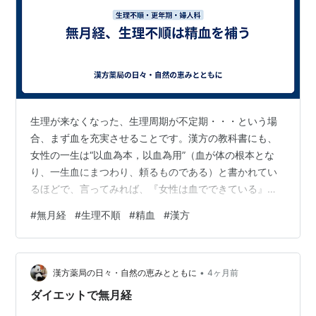
生理が来なくなった、生理周期が不定期・・・という場
合、まず血を充実させることです。漢方の教科書にも、
女性の一生は“以血為本，以血為用”（血が体の根本とな
り、一生血にまつわり、頼るものである）と書かれてい
るほどで、言ってみれば、『女性は血でできている』っ
てとこでしょうか。「じゃ、鉄剤のめば？」と思うでし
#
無月経
#
生理不順
#
精血
#
漢方
ょうが・・・このような疾患の女性では大概、鉄剤を服
用しても胃腸を壊して続けられず、血液が充実する前に
投与中止となることが多い。胃腸が弱いタイプが多いと
•
いうことでしょう。 それに、鉄剤を飲んだだけで生理不
漢方薬局の日々・自然の恵みとともに
4ヶ月前
順がすっかりよくなったという話はあまり聞かないし、
ダイエットで無月経
それくらいのものなら普段の食事をちょっと気を付…