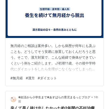
無月経のご相談は案外多い。しかも病歴が何年にも及ぶ
ことも。どうしてそう安易に放置しておくんだろうと思
う。そこで、漢方対策で、こんな経緯で身体ができてい
くという例をご紹介します。🌙初潮11歳。その後中学時
代にダイエットをしたら生理がこなくなってしまった。
社会人になるころに心配になって漢方療法を始める。
#
無月経
#
漢方
#
ダイエット
（🐼結婚とか、好きな人ができたとかを意識し始めるこ
ろに、何とかしようと思う人が多い。）🌙３ヶ月目、
久々に生理出血が少しあり、便秘も改善した。（🐼無月
•
✻妊活から小学生まで✻あすぱらの育児まるっとブログ
1年
経歴が長い割には結構順調な回復。だがこれで治ったと
前
いうわけにはいかない）🌙その後、やや周期が長いもの
辛くて早く抜け出したかった約2年間の不妊治療