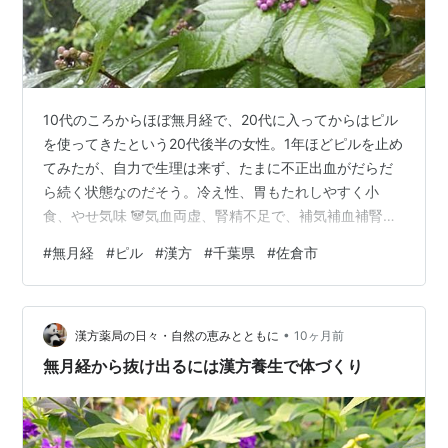
10代のころからほぼ無月経で、20代に入ってからはピル
を使ってきたという20代後半の女性。1年ほどピルを止め
てみたが、自力で生理は来ず、たまに不正出血がだらだ
ら続く状態なのだそう。冷え性、胃もたれしやすく小
食、やせ気味 🐼気血両虚、腎精不足で、補気補血補腎対
策でスタート🌙1か月後胃の不快症状も改善し体調が良い
#
無月経
#
ピル
#
漢方
#
千葉県
#
佐倉市
とのこと。漢方の服用も問題なく毎日がっちり服用して
くれている。🌙3か月後少量出血が2週間続く状況を繰り
返しているが、振り返ってみるとほぼ1か月周期で起こっ
•
ていることになる。良い兆候だ。理気活血作用の漢方を
漢方薬局の日々・自然の恵みとともに
10ヶ月前
加える🌙4か月後排卵のようなお腹のハリ感を覚えてから
無月経から抜け出るには漢方養生で体づくり
2週間後にしっかりした生理が6日間…