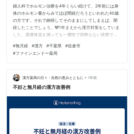
婦人科でホルモン治療を4年くらい続けて、2年前には身
体のホルモン量からみてほぼ閉経だろうといわれた40歳
の方です。それで納得してそのままにしてしまえば、閉
経したことでしょう。🐼1年まえから漢方対策をしていま
した。基礎体温を測っても一層性で排卵もない状態でし
たが、とにかく漢方を飲んでいると冷え性や疲労感が改
#
無月経
#
漢方
#
千葉県
#
佐倉市
善されてとても体調がよいということで、コツコツ身体
#
ファインエンドー薬局
づくりを積み重ねてきました。 そして、先日、生理出血
があったということでした。これって実はものすごいこ
とだと思うんです。なんせ、身体が年齢（時）に反して
若返ったということですから。🐼養生しだいで身体年齢
•
漢方薬局の日々・自然の恵みとともに
1年前
に差がつくってことですね。中年以降はこの差…
不妊と無月経の漢方改善例