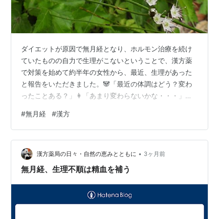
ダイエットが原因で無月経となり、ホルモン治療を続け
ていたものの自力で生理がこないということで、漢方薬
で対策を始めて約半年の女性から、最近、生理があった
と報告をいただきました。🐼「最近の体調はどう？変わ
ったことある？」👩「あまり変わらないかな・・・」そ
こで、過去のカルテと照らし合わせて体調をひとつひと
#
無月経
#
漢方
つチェックすると、今までは眠りが浅く早朝から目が覚
めてしまう、万年肩こりが悩み・・・だったけれど、👩
「あれ～、言われてみるとあまり肩こり感じなくなりま
•
した。 最近はぐっすり眠れてるな～。」「身体、元気に
漢方薬局の日々・自然の恵みとともに
3ヶ月前
したいから、食事もよく食べてる。身体にいいと思って
無月経、生理不順は精血を補う
野菜もいっぱい食べるようにしてるし、 今、家庭菜…