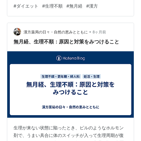
より体重が回復していたとしても、食事をすることへの
#
ダイエット
#
生理不順
#
無月経
#
漢方
偏見が改善されなければ、なかなかスイッチが入りませ
ん。 🐼しかし、食べることへの罪悪感が強く刷り込まれ
ている人が少なくありません。そんな人の食事パターン
•
で多いのが、朝食を食べないお腹がすいたら菓子パンな
漢方薬局の日々・自然の恵みとともに
8ヶ月前
どおやつ的なもので済ます昼食、夕食もきちんと食べな
無月経、生理不順：原因と対策をみつけること
い（罪悪感から食べられない）ので結局夜中にお腹…
生理が来ない状態に陥ったとき、ピルのようなホルモン
剤で、うまい具合に体のスイッチが入って生理周期が復