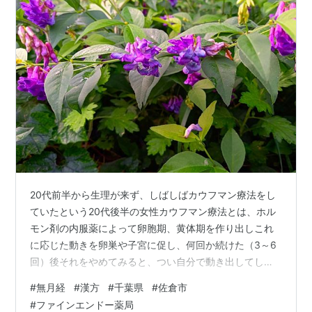
20代前半から生理が来ず、しばしばカウフマン療法をし
ていたという20代後半の女性カウフマン療法とは、ホル
モン剤の内服薬によって卵胞期、黄体期を作り出しこれ
に応じた動きを卵巣や子宮に促し、何回か続けた（3～6
回）後それをやめてみると、つい自分で動き出してしま
うという反応を期待している一種の刺激療法です。しか
#
無月経
#
漢方
#
千葉県
#
佐倉市
し彼女は、ホルモン治療を停止すると、その後、自発生
#
ファインエンドー薬局
理が起こらず無月経状態が続いてしまうのです。現在ホ