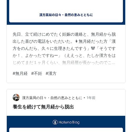
先日、立て続けにめでたく妊娠の連絡と、無月経から脱
出した喜びの電話をいただいた。👩無月経だった方「漢
方をのんだら、久々に生理きたんですう」🐼「そうです
か！、よかったですねー」（ええっと、たしか漢方をは
じめてまだ１ヶ月くらい、無月経暦が長かったのでこの
処方にしたはずだったな・・・もう効果あったかあ、驚
#
無月経
#
不妊
#
漢方
いたなこりゃ）👩「もう大丈夫ですかねえ」🐼「おそら
く、漢方対策をはじめることによって体のスイッチがポ
ンと入ったんでしょうね。でも生理が周期を持ってくる
•
ようになるまでは、コツコツ養生を続けてください。自
漢方薬局の日々・自然の恵みとともに
1年前
立できるようになったかどうかは、最低３，４回くらい
養生を続けて無月経から脱出
規則正しく続くかどうかみてくださいね」漢方対策な
ど…