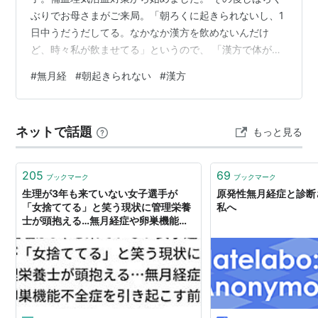
ぶりでお母さまがご来局。「朝ろくに起きられないし、1
日中うだうだしてる。なかなか漢方を飲めないんだけ
ど、時々私が飲ませてる」というので、 「漢方で体が整
ってくると元気になりますよ、毎日飲むようにしてくだ
#
無月経
#
朝起きられない
#
漢方
さいね」「なばら、無理やりでももっと飲ませるわ！」
その後お母さまの漢方ご購入ペースが良くなってきたの
で、娘さんの様子を尋ねると、「朝、起きるようになっ
ネットで話題
もっと見る
たの～」 え？そんなに朝起きられなかったの？初めは生
理不順のご相談だったので、そこまで体が動かないとは
思っていなかった。 そして久しぶりに先日お嬢…
205
69
ブックマーク
ブックマーク
生理が3年も来ていない女子選手が
原発性無月経症と診断
「女捨ててる」と笑う現状に管理栄養
私へ
士が頭抱える…無月経症や卵巣機能不
全症を引き起こす前にアスリート外来
へ - Togetter