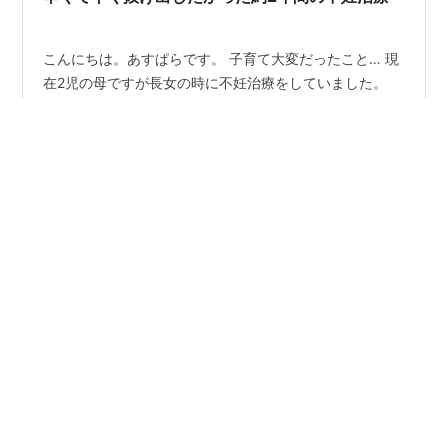
のごく少量の生理出血がなんとかやってくる状態が続
く。…