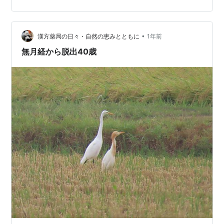
ルモン治療は休んでいる。体質チェックを行いその結
果、利気活血、補血、補腎対策をすることにしました。
🌙3ヶ月後、ふっと生理出血があり、びっくり。 勢いつ
•
漢方薬局の日々・自然の恵みとともに
1年前
いて一生懸命服用しましたが、その後はうんとも…
無月経から脱出40歳