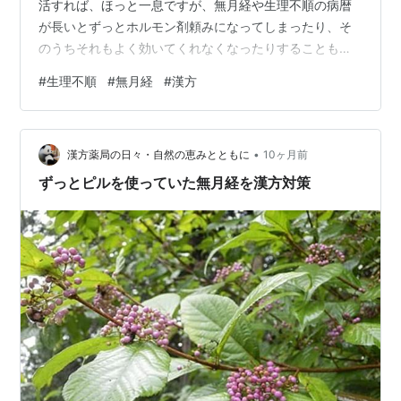
活すれば、ほっと一息ですが、無月経や生理不順の病暦
が長いとずっとホルモン剤頼みになってしまったり、そ
のうちそれもよく効いてくれなくなったりすることもあ
ります。👩ホルモン剤をのんでも生理がこなくなったと
#
生理不順
#
無月経
#
漢方
いう女性。無月経歴が長いので、補腎剤をがっちり組み
あわせて対策したところ3週間ほどで生理出血がありまし
た。まだ周期が整ったわけではないと思いますが、自力
•
でリセットできたことは解決への力強い一歩となりま
漢方薬局の日々・自然の恵みとともに
10ヶ月前
す。 もうひとり👩不妊治療でホルモン剤を使っていた
ずっとピルを使っていた無月経を漢方対策
が、ここ数か月排卵なく、とうとう生理出血もなくな
っ…