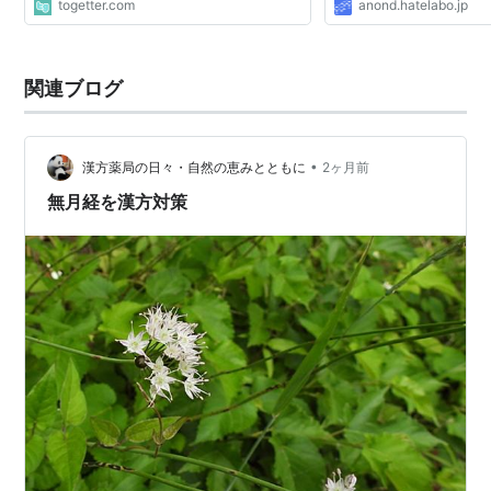
togetter.com
anond.hatelabo.jp
関連ブログ
•
漢方薬局の日々・自然の恵みとともに
2ヶ月前
無月経を漢方対策