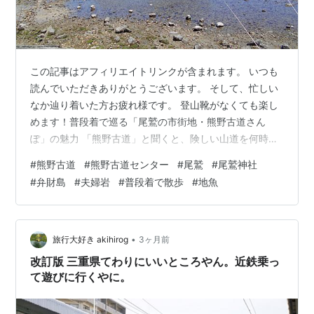
この記事はアフィリエイトリンクが含まれます。 いつも
読んでいただきありがとうございます。 そして、忙しい
なか辿り着いた方お疲れ様です。 登山靴がなくても楽し
めます！普段着で巡る「尾鷲の市街地・熊野古道さん
ぽ」の魅力 「熊野古道」と聞くと、険しい山道を何時間
も歩くイメージを持つ方が多いかもしれません。しか
#
熊野古道
#
熊野古道センター
#
尾鷲
#
尾鷲神社
し、尾鷲（おわせ）の市街地を通り抜けるルートは、普
#
弁財島
#
夫婦岩
#
普段着で散歩
#
地魚
段着とスニーカーで気軽に世界遺産の雰囲気を感じられ
る、おすすめのエリアです。 今回は、午前9時半に尾鷲
神社を出発し、歴史ある町並み、干潮時だけの絶景、そ
して本場の海の幸を堪能する、大満足の半日お散歩ルー
•
旅行大好き akihirog
3ヶ月前
ト（実体験ベース）をご紹介します。 AM 9…
改訂版 三重県てわりにいいところやん。近鉄乗っ
て遊びに行くやに。