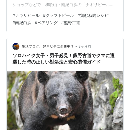
ショップなどで、和歌山・南紀白浜の「ナギサビール」
を見つけると、どこか遠くへ旅をしたい気分になりませ
#
ナギサビール
#
クラフトビール
#
鶏むね肉レシピ
んか。特に愛知や三重にお住まいの方にとって、和歌山
#
南紀白浜
#
ペアリング
#
熊野古道
は「いつかはゆっくり歩いてみたい熊野古道」がある、
憧れの地。5月の爽やかな風を感じるこの時期は、なおさ
らその想いが強くなるかもしれません。 今回は、そんな
ナギサビールの代表的な4種すべてに寄り添う「万能ペア
•
生活ブログ、好きな事に全集中？
3ヶ月前
リング」を目指し、自宅で簡単に作れ…
ソロハイク女子・男子必見！熊野古道でクマに遭
遇した時の正しい対処法と安心装備ガイド