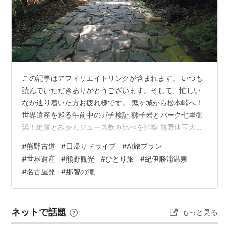
この記事はアフィリエイトリンクが含まれます。 いつも
読んでいただきありがとうございます。そして、忙しい
なか辿り着いた方お疲れ様です。 鬼ヶ城から松本峠へ！
世界遺産を巡る午前中のガチ検証 獅子岩とパーク七里御
浜！絶景とみかんジュース飲み比べを満喫 熊野速玉大社
から市場食堂へ！ローカル感を味わう大人のランチタイ
#
熊野古道
#
日帰りドライブ
#
AI旅プラン
ム 熊野古道・大門坂から那智の滝へ！汗と感動のハイキ
#
世界遺産
#
熊野観光
#
ひとり旅
#
紀伊勝浦温泉
ング 紀伊勝浦の日帰り温泉でリフレッシュ！渋滞知らず
#
名古屋発
#
那智の滝
の快適な帰路 まとめ 鬼ヶ城から松本峠へ！世界遺産を巡
る午前中のガチ検証 昨年の台風による通行止めのリベン
ジを果たすべく、午前5時に名古屋市港区を出発し、国道
ネットで話題
もっと見る
23号線から紀勢道を南下して朝…