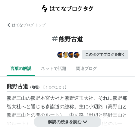
はてなブログ トップ
熊野古道
このタグでブログを書く
言葉の解説
ネットで話題
関連ブログ
熊野古道
(
地理
)
【
くまのこどう
】
熊野三山
の熊野本宮大社と熊野速玉大社、それに熊野那
智大社へと通じる参詣道の総称。主に
小辺路
（高野山と
熊野三山との間のルート）、
中辺路
（田辺と熊野三山と
解説の続きを読む
のルート）、
大辺路
（田辺と串本と熊野三山とのルー
ト）、
伊勢路
（伊勢神宮と熊野三山とのルート）、
大峯