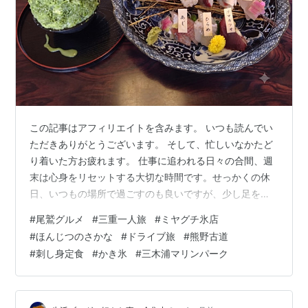
この記事はアフィリエイトを含みます。 いつも読んでい
ただきありがとうございます。 そして、忙しいなかたど
り着いた方お疲れます。 仕事に追われる日々の合間、週
末は心身をリセットする大切な時間です。せっかくの休
日、いつもの場所で過ごすのも良いですが、少し足を伸
ばして三重県・尾鷲エリアへドライブに出かけてみませ
#
尾鷲グルメ
#
三重一人旅
#
ミヤグチ氷店
んか？ 「一人での遠出は少し不安……」という方もご安
#
ほんじつのさかな
#
ドライブ旅
#
熊野古道
心ください。自分のペースで気ままに走り、美味しい地
#
刺し身定食
#
かき氷
#
三木浦マリンパーク
元の食材を堪能する時間は、30代・40代の一人暮らしだ
からこそ味わえる最高の贅沢です。今回は、熊野古道
の、空気感を感じながら、行列が絶えない「ミヤグチ氷