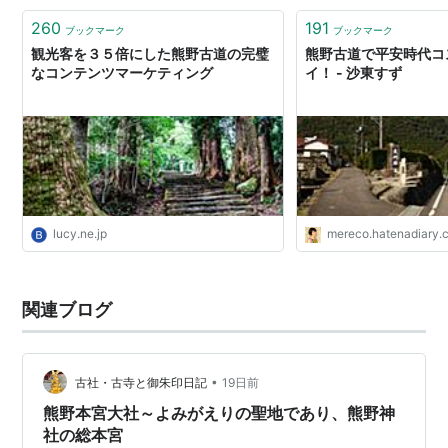
260
191
ブックマーク
ブックマーク
観光客を３５倍にした熊野古道の完璧
熊野古道で平安時代コ
なコンテンツマーケティング
イ！ - 沙東すず
lucy.ne.jp
mereco.hatenadiary.
関連ブログ
•
古社・古寺と御朱印日記
19日前
熊野本宮大社～よみがえりの聖地であり、熊野神
社の総本宮