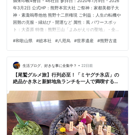
御朱印帳4冊目・46社目 参拝日：2020年1月9日・2026
年3月2日 公式HP：熊野本宮大社 ご祭神：家都美都子大
神・素戔嗚尊他他 熊野十二所権現 ご利益：人生の転機や
困難の克服・縁結び・開運など 属性：風 パワースポッ
ト：大斎原 特徴：熊野三山「よみがえりの聖地」・全国
4700社の総本社・熊野古道・初代神武天皇を八咫烏で橿
#
和歌山県
#
総本社
#
八咫烏
#
世界遺産
#
熊野古道
原神宮まで導いた神話 所要時間：約1時間半 最寄駅：交
通案内 – 熊野本宮観光協会 私事：1回目の参拝は、転職
を決め、退職後次の会社に入社する前に参拝しました。
•
次の会社への不安と迷いの中での参拝でした。自分に勝
生活ブログ、好きな事に全集中？
22日前
つ為の勝守が授与品にあり、転職後しばらくは、そのお
【尾鷲グルメ旅】行列必至！「ミヤグチ氷店」の
守りを握り…
絶品かき氷と新鮮地魚ランチを一人で満喫する週
末