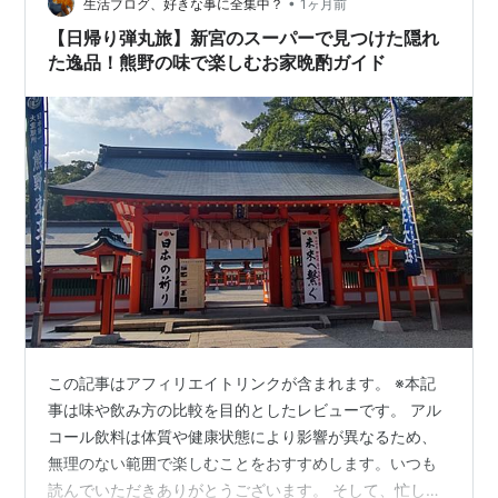
店」の極上かき氷と、漁港直送の新鮮な魚を…
•
生活ブログ、好きな事に全集中？
1ヶ月前
【日帰り弾丸旅】新宮のスーパーで見つけた隠れ
た逸品！熊野の味で楽しむお家晩酌ガイド
この記事はアフィリエイトリンクが含まれます。 ※本記
事は味や飲み方の比較を目的としたレビューです。 アル
コール飲料は体質や健康状態により影響が異なるため、
無理のない範囲で楽しむことをおすすめします。いつも
読んでいただきありがとうございます。 そして、忙しい