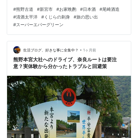
なか辿り着いた方お疲れ様です。 熊野古道や雄大な自然
#
熊野古道
#
新宮市
#
お家晩酌
#
日本酒
#
尾崎酒造
に触れる日帰り旅。心地よい疲れを抱えて帰宅した夜、
#
清酒太平洋
#
くじらの刺身
#
旅の思い出
旅の余韻をもう一度楽しむ方法をご存知でしょうか。現
#
スーパーエバーグリーン
地で見つけた地酒と地元の食材を並べる「お家晩酌」が
おすすめです。 今回ご紹介するのは、新宮市を訪れた際
に手に入れたい、尾崎酒造「清酒太平洋」と、運よく出
会えた「くじらの刺身」を組み合わせた晩酌…
•
生活ブログ、好きな事に全集中？
1ヶ月前
熊野本宮大社へのドライブ、奈良ルートは要注
意？実体験から分かったトラブルと回避策