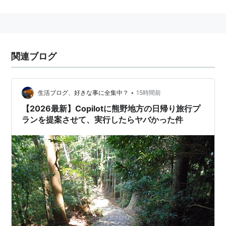
奥駈道
（吉野と前鬼と熊野三山とのルート）の5つの道
を指す。2004年に「紀伊山地の霊場と参詣道」として
ユネスコの世界遺産（文化遺産）に
紀伊路
以外は登録さ
れた。
関連ブログ
•
生活ブログ、好きな事に全集中？
15時間前
【2026最新】Copilotに熊野地方の日帰り旅行プ
ランを提案させて、実行したらヤバかった件