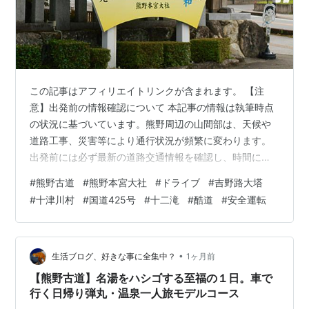
この記事はアフィリエイトリンクが含まれます。 【注
意】出発前の情報確認について 本記事の情報は執筆時点
の状況に基づいています。熊野周辺の山間部は、天候や
道路工事、災害等により通行状況が頻繁に変わります。
出発前には必ず最新の道路交通情報を確認し、時間に余
裕を持った計画を立ててください。いつも読んでいただ
#
熊野古道
#
熊野本宮大社
#
ドライブ
#
吉野路大塔
きありがとうございます。そして、忙しいなか辿り着い
#
十津川村
#
国道425号
#
十二滝
#
酷道
#
安全運転
た方お疲れ様です。「いつか長期で熊野古道を歩いてみ
たい」そんな憧れを抱きつつ、まずはドライブでその土
地の空気を感じてみたい……そう考える方は多いのではな
いでしょうか。 私もその一人です。愛知県・三重県から
•
生活ブログ、好きな事に全集中？
1ヶ月前
熊野本宮大社を目指す際、つい「奈良県の十津川…
【熊野古道】名湯をハシゴする至福の１日。車で
行く日帰り弾丸・温泉一人旅モデルコース