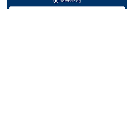
旅に行きたい。 妻の長野旅レポートを聞いてから、むく
むくと湧き上がっていた気持ちが、もう抑えられなくな
ってきた。 6月に4日間の一人旅を計画中だ。 ただし、
ひとつ条件がある。 シフト調整の結果待ち、というパー
ト生活のリアル 6月第1週か第2週で4日間の一人旅を計画
している。 ただし「出発当日の早上がりと有休取得がで
#
セミリタイア
#
一人旅
#
立山黒部
#
熊野古道
きたら」という条件付きだ。 今の配送ドライバーの仕事
#
旅行計画
は、ギリギリの人数でまわしている。 自分が早上がりで
きるかどうかは、シフト全体の調整次第で、結果は来週
判明する予定だ。 ボスとリーダーさんが実現できるよう