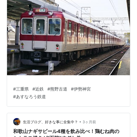
#
三重県
#
近鉄
#
熊野古道
#
伊勢神宮
#
あすなろう鉄道
•
生活ブログ、好きな事に全集中？
3ヶ月前
和歌山ナギサビール4種を飲み比べ！鶏むね肉の