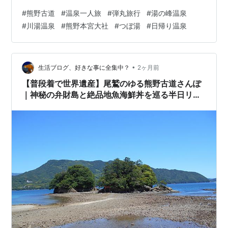
んか？実は、愛知や三重にお住まいなら、その夢の第一
#
熊野古道
#
温泉一人旅
#
弾丸旅行
#
湯の峰温泉
歩は「日帰り弾丸ツアー」で十分に叶えられます。 今回
#
川湯温泉
#
熊野本宮大社
#
つぼ湯
#
日帰り温泉
は、私が実際に愛知県から車を走らせ、奈良県経由で熊
野の聖地を巡った体験記をお届けします。今回のテーマ
は「温泉と信仰の回遊」。湯の峰温泉の神秘的な湯に浸
かり、熊野本宮大社で英気を養い、川湯温泉で自然と一
•
生活ブログ、好きな事に全集中？
2ヶ月前
体になる。そんな贅沢なルートを１日で巡る一…
【普段着で世界遺産】尾鷲のゆる熊野古道さんぽ
｜神秘の弁財島と絶品地魚海鮮丼を巡る半日リア
ル旅