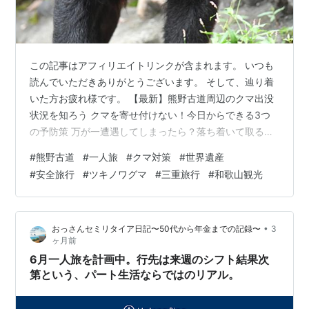
この記事はアフィリエイトリンクが含まれます。 いつも
読んでいただきありがとうございます。 そして、辿り着
いた方お疲れ様です。 【最新】熊野古道周辺のクマ出没
状況を知ろう クマを寄せ付けない！今日からできる3つ
の予防策 万が一遭遇してしまったら？落ち着いて取るべ
き行動 持っておくと安心なクマ対策グッズ3選 自炊派必
#
熊野古道
#
一人旅
#
クマ対策
#
世界遺産
見！料理好きの旅行者が気をつけたいエサ問題 正しい知
#
安全旅行
#
ツキノワグマ
#
三重旅行
#
和歌山観光
識と装備で、熊野の自然を安全に楽しもう 【最新】熊野
古道周辺のクマ出没状況を知ろう 最近、熊野古道を含む
和歌山県や三重県の熊野地方では、ツキノワグマの目撃
•
おっさんセミリタイア日記〜50代から年金までの記録〜
3
情報が報告されています。特に2026年5月には、和歌山
ヶ月前
県海南市の熊野古道上で体長…
6月一人旅を計画中。行先は来週のシフト結果次
第という、パート生活ならではのリアル。