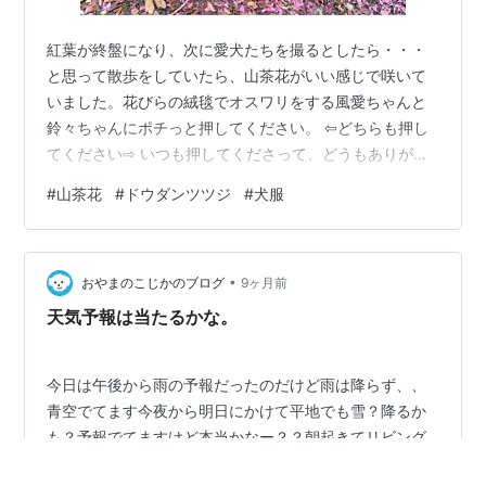
紅葉が終盤になり、次に愛犬たちを撮るとしたら・・・
と思って散歩をしていたら、山茶花がいい感じで咲いて
いました。花びらの絨毯でオスワリをする風愛ちゃんと
鈴々ちゃんにポチっと押してください。 ⇦どちらも押し
てください⇨ いつも押してくださって、どうもありがと
うございます。 実は、うちにも山茶花の木が遊歩道沿い
#
山茶花
#
ドウダンツツジ
#
犬服
にあるんですが、まだ3輪しか咲いていませんでした。
こちらは、桜公園の入り口?付近で咲いていた山茶花。か
なり咲いていて、花びらも落ちていますね。 八重の山茶
•
花ですね。 やっぱり愛犬とのお散歩で、紅葉や花が楽し
おやまのこじかのブログ
9ヶ月前
めるのは季節を感じていいですねー。 ドウダンツツジ
天気予報は当たるかな。
は、昨日ぐらいからイキナリ真っ赤にな…