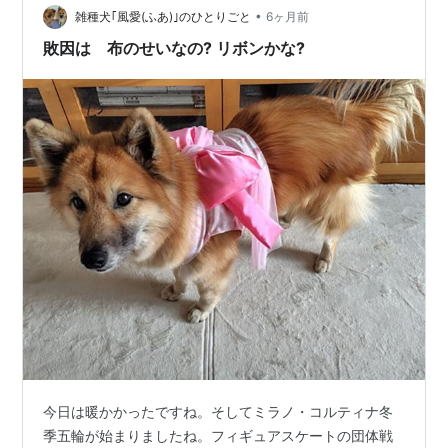
•
一緒にランチを食べることにしました 途中でパンをいっ
雑種犬｢風愛(ふあ)｣のひとりごと
6ヶ月前
ぱい買って ノンフライヤーにお惣菜のチキンを入れて温
敗因は 布のせいなの? リボンかな?
めたり ポテトをフライ…
今日は暖かかったですね。そしてミラノ・コルティナ冬
季五輪が始まりましたね。フィギュアスケートの団体戦