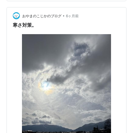
性なので自分の服は古着とか何年もの？みたいなやつば
っかりなんですが、ウーロンには別でございます🤗あと
•
もうただのたーだの言い訳ですが、本当に質が良い！ ベ
おやまのこじかのブログ
6ヶ月前
ストの裏地はメッシュのような見た目ですがフィールサ
寒さ対策。
ーモという暖かい生地なんです。 そし…