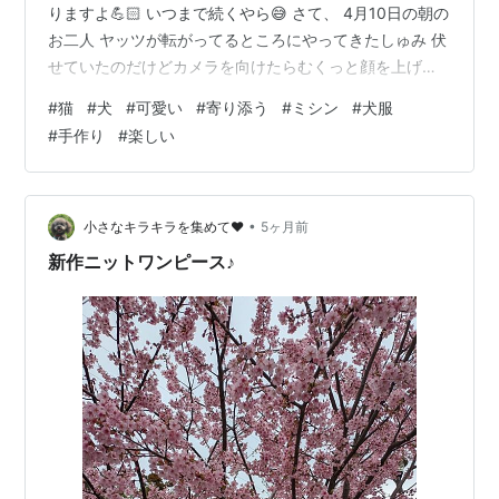
りますよ💪🏻 いつまで続くやら😅 さて、 4月10日の朝の
お二人 ヤッツが転がってるところにやってきたしゅみ 伏
せていたのだけどカメラを向けたらむくっと顔を上げち
ゃった お邪魔してごめんね 後でやろうが多い人もそうで
#
猫
#
犬
#
可愛い
#
寄り添う
#
ミシン
#
犬服
ない人もポチッとお願い🙏🏻 ありがとう😄
#
手作り
#
楽しい
•
小さなキラキラを集めて❤
5ヶ月前
新作ニットワンピース♪