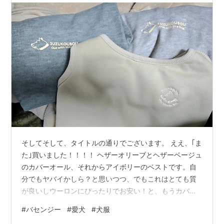
そしてそして、タイトルの通りでございます。 ええ、｢ま
た｣買いました！！！！ ヘザーオリーブとヘザーベージュ
のカバーオール、それからアイボリーのベストです。自
分でもヤバイかしら？と思いつつ、でもこれはとても質
が良いしウーロンにぴったりでお安い！と、もうカバー
オールは3色全部、ベストは残り1色を買いました。 もし
#
バセンジー
#
愛犬
#
犬服
もっと残ってたら…怖いですね🤣基本的に飼い主は貧乏