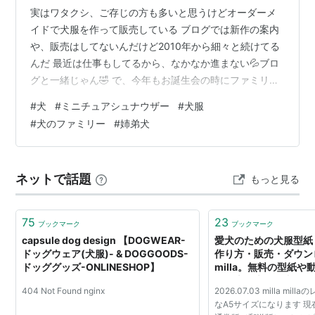
実はワタクシ、ご存じの方も多いと思うけどオーダーメ
イドで犬服を作って販売している ブログでは新作の案内
や、販売はしてないんだけど2010年から細々と続けてる
んだ 最近は仕事もしてるから、なかなか進まない💦ブロ
グと一緒じゃん🤣 で、今年もお誕生会の時にファミリー
のお揃い服を作った💪 1歳の時はプレゼントだったんだけ
#
犬
#
ミニチュアシュナウザー
#
犬服
どそれじゃ申し訳ないからと言ってもらって、2歳からは
#
犬のファミリー
#
姉弟犬
ご購入いただいているありがたや～ありがたや～🙏✨ 普
段は販売した洋服の事は載せないけど、これは載せちゃ
おう💖 今回も、こんなの作れるよという生地を元にこん
ネットで話題
もっと見る
な感じでというリクエストをもらって作った 3歳のお洋
服はチェックのミニ裏毛にデニ…
75
23
ブックマーク
ブックマーク
capsule dog design 【DOGWEAR-
愛犬のための犬服型紙
ドッグウェア(犬服)- & DOGGOODS-
作り方・販売・ダウンロ
ドッググッズ-ONLINESHOP】
milla。無料の型紙
の日本最大級の犬服型
404 Not Found nginx
2026.07.03 milla m
す。
なA5サイズになります 現在mi