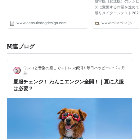
通常版（郵送版）のレシピ
ズに変更する作業を進めてい... 
服リメイクコンテスト20
らせ! お待ちかね！リメ
www.capsuledogdesign.com
www.millamilla.jp
果発表の日がやってきまし
ものエント...
関連ブログ
•
ワンコと音楽の癒しでストレス解消！毎日ハッピー♪
2ヶ月
前
夏服チェンジ！ わんこエンジン全開！｜夏に犬服
は必要？