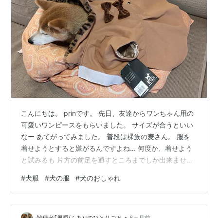
こんにちは。 prinです。 先日、友達からワンちゃん用の
可愛いワンピースをもらいました。 サイズが合うといい
なー あてがってみました。 普段は裸族の麦さん。 服を
着せようとすると嫌がるんですよね… 何度か、着せよう
と試みるも 片方の前足を通すところまでしか出来ませ
ん。 もし合わなかったらお友達にあげてねって言っても
#
犬服
#
犬の服
#
犬のおしゃれ
らってたので 誰かに譲ろうかなと考えたのですが、 麦よ
り少し大きい女の子で、服を着ているお友達ワンコ、 知
り合いに思い当たる子がいませんでした。 可愛いでしょ
•
雑種犬｢風愛(ふあ)｣のひとりごと
8ヶ月前