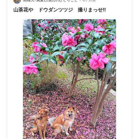
う。 でも麦には袖のある服は難易度が高いようです。 裏
側はこんな感じ。 こう見ると、袖ぐりはけっこう大きい
山茶花や ドウダンツツジ 撮りまっせ!!
んじゃないか？ 袖…