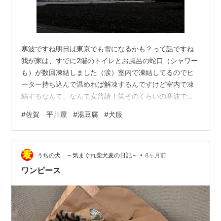
寒波ですね明日は東京でも雪になるかも？って話ですね
我が家は、すでに2階のトイレとお風呂の蛇口（シャワー
も）が数回凍結しました（涙）室内で凍結してるのでヒ
ーター持ち込んで温めれば解凍するんですけど室内で凍
結するなんて、なんて安普請！笑そのくらいの寒波です
ね昨日は、気温低いものの太陽が出て風もなくあれ？散
#
佐賀 平川屋
#
湯豆腐
#
犬服
歩に行けるのでは！ってうっかり散歩に出かけたら、、
急に冷たい風が吹いて雲が広がって雪が舞ってきたーこ
れはやばいやばいって、小走りでお家に帰りました山の
•
天気は変わりやすいってホント明日も最高気温1°予報だ
うちの犬 ～気まぐれ柴犬麦の日記～
8ヶ月前
し、しばらく呑気にお散歩できないなーこんなに寒くて
ワンピース
体も弱っている時は体に優しい湯豆腐なんかいいで…