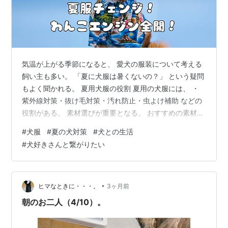
気温が上がる季節になると、 愛犬の服装について考える
飼い主も多い。 「夏に犬服は暑くないの？」 という疑問
もよく聞かれる。 夏用犬服の役割 夏用の犬服には、 ・
紫外線対策・抜け毛対策・汚れ防止・虫よけ補助 などの
役割がある。 素材選びが重要となる。 おすすめの素材
夏場は、 ・メッシュ素材・接触冷感素材・通気性の高い
#
犬服
#
夏の犬対策
#
犬との生活
生地 が人気。 犬種や被毛の量に合わせて選びたい。 暑
#
犬好きさんと繋がりたい
さ対策が最優先 犬服を着せる場合でも、 ・日中の散歩を
避ける・こまめな水分補給・日陰で休憩する ことが大
切。 熱中症予防を優先したい。 犬が快適か確認する 服
を嫌がる場合や、 呼吸が荒くなる場合は無理をしない。
•
ヒマなときに・・・。
3ヶ月前
個体差を考慮する…
朝のお二人（4/10）。