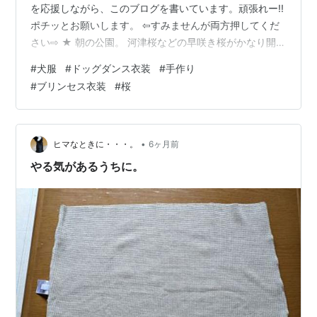
を応援しながら、このブログを書いています。頑張れー!!
ポチッとお願いします。 ⇦すみませんが両方押してくだ
さい⇨ ★ 朝の公園。 河津桜などの早咲き桜がかなり開
花。 この陽気で、3～5分咲きぐらいになってきている感
#
犬服
#
ドッグダンス衣装
#
手作り
じです。でも明日から、また寒波で今回は雪予報なの
#
ブリンセス衣装
#
桜
で、開花も少し止まるかもですね。 メジロが花から花へ
楽しそうに飛び移っていました。 明日、いや明後日は、
桜と雪のコラボ写真が撮れるかもです。 その時は、防寒
具着なくちゃね。 さて、風愛ちゃんのドッグダンス用の
•
ヒマなときに・・・。
6ヶ月前
ブリンセス衣装の制作ですが、ミ…
やる気があるうちに。