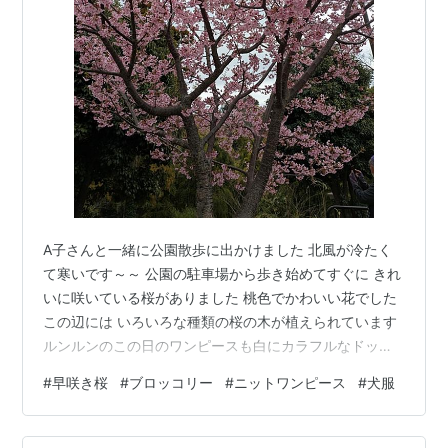
A子さんと一緒に公園散歩に出かけました 北風が冷たく
て寒いです～～ 公園の駐車場から歩き始めてすぐに きれ
いに咲いている桜がありました 桃色でかわいい花でした
この辺には いろいろな種類の桜の木が植えられています
ルンルンのこの日のワンピースも白にカラフルなドット
で春らしくてかわいいんですよ ハーブ園の方まで行きま
#
早咲き桜
#
ブロッコリー
#
ニットワンピース
#
犬服
した クリスマスローズがいっぱい咲いていました 椿の種
類かしら・・・落ちた花がきれいでした バラ園のガゼボ
で少し休憩したけれど・・・寒い寒い！！！ 家に戻って