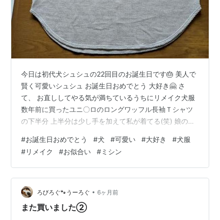
今日は初代犬シュシュの22回目のお誕生日です🎂 美人で
賢く可愛いシュシュ お誕生日おめでとう 大好き🤗 さ
て、 お直ししてやる気が満ちているうちにリメイク犬服
数年前に買ったユニ〇ロのロングワッフル長袖Ｔシャツ
の下半分 上半分は少し手を加えて私が着てる(笑) 娘の着
なくなったリブキャミソールを首袖裾に使い 前身ごろは
#
お誕生日おめでとう
#
犬
#
可愛い
#
大好き
#
犬服
汚れが目立たないよう茶色のジャージ生地を使って完成
#
リメイク
#
お似合い
#
ミシン
✨ 着てもらいましょ✨ お似合い👍🏻 可愛いわ～🥰 これが
次に続くかどうか💦💦 この服を完成させて20日経ってま
すが犬服には着手しておりません🫡ｴﾍﾍ やる気スイッチを
直ぐに見失う人もそうでない人もポチッとお願い🙏🏻 あ
•
ろびろぐ🐾うーろぐ
6ヶ月前
りがとう😊
また買いました②