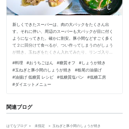
新しくできたスーパーは、肉の大パックをたくさん出
す。それに伴い、周辺のスーパーも大パックが目に付く
ようになってきた。確かに割安。豚小間などすごく多く
て２に回分けて食べるが、つい作ってしまうのがしょう
が焼き。玉ねぎをたくさん入れてみたり、リンゴ入りや
ショウガ増量してみたりと、色々考える。いつも大量に
#
料理
#
おうちごはん
#
糖質オフ
#
しょうが焼き
なるが、残ることはない。しょうが焼きは家族の人気メ
#
玉ねぎと豚小間のしょうが焼き
#
栃尾の油揚げ
ニューだ。 玉ねぎたっぷりのしょうが焼き もくじ 夕食
#
油揚げ 低糖質 レシピ
#
低糖質塩パン
#
低糖工房
しょうが焼き 栃尾の油揚げいろいろ焼き 昼食 低糖質塩
#
ダイエットメニュー
パンのフィッシュサンド 玉ねぎとチーズのスープ ひとこ
と 寒いのに花粉が来ている！ 夕食 しょうが焼き 〇豚小
間肉・玉ねぎ・ごま油・ショウガ・…
関連ブログ
はてなブログ
>
未指定
>
玉ねぎと豚小間のしょうが焼き