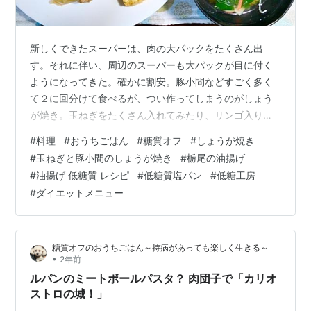
新しくできたスーパーは、肉の大パックをたくさん出
す。それに伴い、周辺のスーパーも大パックが目に付く
ようになってきた。確かに割安。豚小間などすごく多く
て２に回分けて食べるが、つい作ってしまうのがしょう
が焼き。玉ねぎをたくさん入れてみたり、リンゴ入りや
ショウガ増量してみたりと、色々考える。いつも大量に
#
料理
#
おうちごはん
#
糖質オフ
#
しょうが焼き
なるが、残ることはない。しょうが焼きは家族の人気メ
#
玉ねぎと豚小間のしょうが焼き
#
栃尾の油揚げ
ニューだ。 玉ねぎたっぷりのしょうが焼き もくじ 夕食
#
油揚げ 低糖質 レシピ
#
低糖質塩パン
#
低糖工房
しょうが焼き 栃尾の油揚げいろいろ焼き 昼食 低糖質塩
#
ダイエットメニュー
パンのフィッシュサンド 玉ねぎとチーズのスープ ひとこ
と 寒いのに花粉が来ている！ 夕食 しょうが焼き 〇豚小
間肉・玉ねぎ・ごま油・ショウガ・…
糖質オフのおうちごはん～持病があっても楽しく生きる～
•
2年前
ルパンのミートボールパスタ？ 肉団子で「カリオ
ストロの城！」