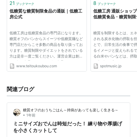
21
8
ブックマーク
ブックマーク
低糖質な糖質制限食品の通販｜低糖工
低糖工房 通販ショッ
房公式
低糖質食品・糖質制限
低糖工房は低糖質食品の専門店になります。
糖質を制限するとは、エ
糖質オフのパンからスイーツや低糖質麺など
される炭水化物の摂取を
専門店だからこそ多数の商品を取り扱ってお
とで、日常生活の食事で
ります。糖質制限やダイエットをされている
るイメージと捉えられるで
方は是非一度ご覧ください。運営企業は創業
る白米やパンなどは、摂
100年の食品メーカーリボン食品です。
を上げると言われています
www.teitoukoubou.com
spotmusic.jp
この血糖値をいかにコン
重要になってき...
関連ブログ
糖質オフのおうちごはん～持病があっても楽しく生きる～
•
1年前
ミニサイズおでんは時短だった！ 練り物や厚揚げ
を小さくカットして