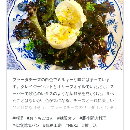
ブラータチーズの白色でミルキーな味にはまっていま
す。クレイジーソルトとオリーブオイルでいただく。ス
ーパーで紫色のレタスのような葉野菜を見かけた。食べ
たことはないが、色が気になる。チーズと一緒に美しい
ひと皿になりそう。 ブラータチーズのサラダ もくじ 夕
食 ブラータチーズとブルーベリーのサラダ 豚肉と野菜の
#
料理
#
おうちごはん
#
糖質オフ
#
豚小間肉料理
ケチャップ炒め 昼食 レトルトのビーフシチューと低糖質
#
低糖質塩パン
#
低糖工房
#
NEXZ
#
推し活
塩パンのランチ ひとこと NEXZで国立競技場へ 夕食 ブラ