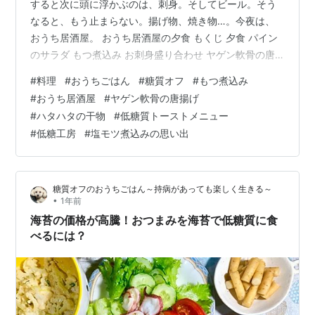
すると次に頭に浮かぶのは、刺身。そしてビール。そう
なると、もう止まらない。揚げ物、焼き物…。今夜は、
おうち居酒屋。 おうち居酒屋の夕食 もくじ 夕食 パイン
のサラダ もつ煮込み お刺身盛り合わせ ヤゲン軟骨の唐
揚げ ハタハタの干物焼き 昼食 低糖質牛肉チーズトース
#
料理
#
おうちごはん
#
糖質オフ
#
もつ煮込み
ト ひとこと 塩もつ煮込みの思い出 夕食 パインのサラダ
#
おうち居酒屋
#
ヤゲン軟骨の唐揚げ
〇サニーレタス・パイナップル・生ハム・アーモンドス
#
ハタハタの干物
#
低糖質トーストメニュー
ライス・フレンチドレッシング サニーレタスをちぎって
#
低糖工房
#
塩モツ煮込みの思い出
皿に盛り付け、細切りのパイナップルとちぎった生ハ
ム、アーモンドスライスをのせる。フレンチドレッシン
グをかけて。 パインのサラダ…
糖質オフのおうちごはん～持病があっても楽しく生きる～
•
1年前
海苔の価格が高騰！おつまみを海苔で低糖質に食
べるには？