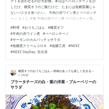
テトを合わせるのが大好物。本日はペペロンチーノを少
しだけ。糖質オフのご飯だけど、たまには低糖質麺じゃ
ないパスタを食べたい。 牛肉の赤ワイン煮とペペロンチ
ーノ もくじ 夕食 牛肉の赤ワイン煮 ペペロンチーノ添え
サーモンのカルパッチョサラダ 昼食 低糖質クリームコロ
#
料理
#
おうちごはん
#
糖質オフ
ネの昼食 ひとこと 本日NEXZが「DayDay.」に生出演 夕
#
牛肉の赤ワイン煮
#
ペペロンチーノ
食 牛肉の赤ワイン煮 ペペロンチーノ添え 〇牛バラ肉・
#
サーモンのカルパッチョサラダ
バター・赤ワイン・塩・コショウ・コンソメスープの
#
低糖質クリームコロネ
#
低糖工房
#
NEXZ
素・ラカント・醤油 〇スパゲティ麺・オリーブオイル・
#
NEXZ DayDay. 生出演
ニンニク・アンチョビ・塩・コショウ・パセリ バターを
溶かしたフライパ…
糖質オフのおうちごはん～持病があっても楽しく生きる～
•
2年前
ブラータチーズの白・紫の洋菜・ブルーベリーの
サラダ