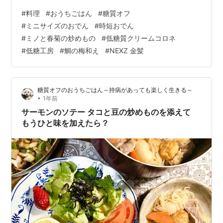
代わりに？そうだね、そうするとミニサイズのおでんに
#
料理
#
おうちごはん
#
糖質オフ
なるかね。 ミニサイズのおでん もくじ 夕食 ミニサイズ
#
ミニサイズのおでん
#
時短おでん
おでん ミノと春菊の炒めもの 鯛の梅昆布和え 昼食 低糖
#
ミノと春菊の炒めもの
#
低糖質クリームコロネ
質クリームコロネの昼食 ひとこと NEXZがUSJへ トモヤ
#
低糖工房
#
鯛の梅和え
#
NEXZ 金髪
とソゴンもヘアカラーが！ 夕食 ミニサイズおでん 〇大
根・うずらの卵・練り物（タコと紅ショウガ・玉ねぎ・
はんぺん）・厚揚げ・…
糖質オフのおうちごはん～持病があっても楽しく生きる～
•
1年前
サーモンのソテー タコと豆の炒めものを添えて
もうひと味を加えたら？