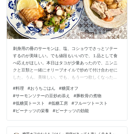
刺身用の冊のサーモンは、塩、コショウでさっとソテー
するのが美味しい。でも値段もいいので、１品として食
べ応えがほしい。本日はタコが少量あったので、ニンニ
クと豆類と一緒にオリーブオイルで炒めて付け合わせに
した。うん、美味しい。でも、もう一つ欲しくなった味
は、酸味！ レモンの香りと酸味！まとまりましたー。 サ
#
料理
#
おうちごはん
#
糖質オフ
ーモンソテーと豚軟骨の煮物の夕食 もくじ 夕食 サーモ
#
サーモンソテーの豆炒め添え
#
豚軟骨の煮物
ンソテー タコと豆の炒めもの添え 豚軟骨の煮物 昼食 低
#
低糖質トースト
#
低糖工房
#
フルーツトースト
糖質フルーツトースト 卵のあんかけ汁 ひとこと 最近ピ
#
ピーナッツの栄養
#
ピーナッツの効能
ーナッツをよく食べる 夕食 サーモンソテー タコと豆の
炒めもの添え 〇サーモン・塩・コショウ・小麦粉・オリ
ーブオイル 〇オリーブオイ…
糖質オフのおうちごはん～持病があっても楽しく生きる～