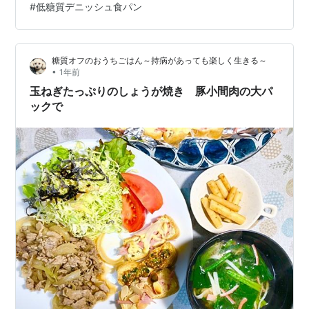
#
低糖質デニッシュ食パン
み カリフラワーのタラマヨ和えと塩鮭和え 〇カリフラワ
ー・タラコ・マヨネーズ・塩鮭・焼き海苔 カリフラワー
を２分ゆで、刻む。器に皮を…
糖質オフのおうちごはん～持病があっても楽しく生きる～
•
1年前
玉ねぎたっぷりのしょうが焼き 豚小間肉の大パ
ックで