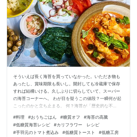
そういえば長く海苔を買っていなかった。いただき物も
あったし、賞味期限も長いし。開封しても冷蔵庫で保存
すれば結構いける。久しぶりに切らしていて、スーパー
の海苔コーナーへ。 わが目を疑うこの値段？一瞬何が起
こったのかと立ち止まる。 何？海苔が「歴史的な不
漁」？ 海苔のおつまみとトマト煮込みの夕食 もくじ 夕
#
料理
#
おうちごはん
#
糖質オフ
#
海苔の高騰
食 海苔のおつまみ カリフラワーのタラマヨ和えと塩鮭和
#
低糖質海苔レシピ
#
カリフラワー レシピ
え 鶏手羽元のトマト煮込み 昼食 低糖質ベーコンチーズ
#
手羽元のトマト煮込み
#
低糖質トースト
#
低糖工房
トースト ひとこと の…海苔が高い！ 夕食 海苔のおつま