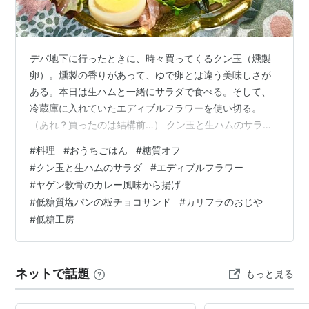
デパ地下に行ったときに、時々買ってくるクン玉（燻製
卵）。燻製の香りがあって、ゆで卵とは違う美味しさが
ある。本日は生ハムと一緒にサラダで食べる。そして、
冷蔵庫に入れていたエディブルフラワーを使い切る。
（あれ？買ったのは結構前…） クン玉と生ハムのサラダ
もくじ 夕食 クン玉と生ハムのサラダ ヤゲン軟骨のカレ
#
料理
#
おうちごはん
#
糖質オフ
ー風味から揚げ 昼食 低糖質塩パンの板チョコサンド カ
#
クン玉と生ハムのサラダ
#
エディブルフラワー
リフラのおじや風 ひとこと エディブルフラワーの冷蔵庫
#
ヤゲン軟骨のカレー風味から揚げ
保存 夕食 クン玉と生ハムのサラダ 〇燻製卵・生ハム・
#
低糖質塩パンの板チョコサンド
#
カリフラのおじや
レタス・ベビーリーフ・プチトマト・パセリ・エイブル
#
低糖工房
フラワー・フレンチドレッシング お皿にちぎったレタス
とベビーリーフを敷く。生ハムと…
ネットで話題
もっと見る