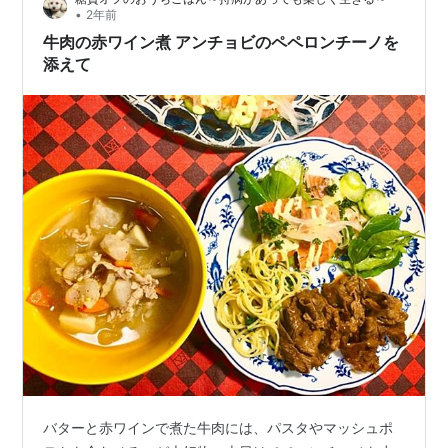
いたけをみじん切…
•
2年前
牛肉の赤ワイン煮 アンチョビのペペロンチーノを
添えて
バターと赤ワインで煮た牛肉には、パスタやマッシュポ