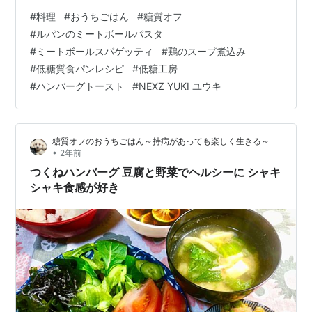
パスタ もくじ 夕食 ミートボールパスタ 鶏の煮込みスー
#
料理
#
おうちごはん
#
糖質オフ
プ 昼食 低糖質パンのチョコリンゴトーストとハンバーグ
#
ルパンのミートボールパスタ
トースト ひとこと BEAT AX VOL.5のNEXZオフィシャル
#
ミートボールスパゲッティ
#
鶏のスープ煮込み
グッズ 夕食 ミートボールパスタ 〇ミートボール（合い
#
低糖質食パンレシピ
#
低糖工房
挽き肉・玉ねぎ・豆腐・卵・低糖質パン粉・塩・コショ
#
ハンバーグトースト
#
NEXZ YUKI ユウキ
ウ・片栗粉・サラダ油） 〇スパゲティ麺・塩・バター・
玉ねぎ・ハム・ニ…
糖質オフのおうちごはん～持病があっても楽しく生きる～
•
2年前
つくねハンバーグ 豆腐と野菜でヘルシーに シャキ
シャキ食感が好き