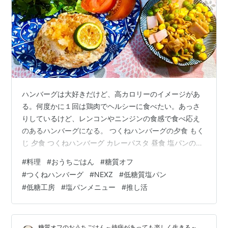
ハンバーグは大好きだけど、高カロリーのイメージがあ
る。何度かに１回は鶏肉でヘルシーに食べたい。あっさ
りしているけど、レンコンやニンジンの食感で食べ応え
のあるハンバーグになる。 つくねハンバーグの夕食 もく
じ 夕食 つくねハンバーグ カレーパスタ 昼食 塩パンの煮
リンゴクリームサンド ひとこと JYP事務所からKickFlip
#
料理
#
おうちごはん
#
糖質オフ
がデビュー 夕食 つくねハンバーグ 〇鶏もも挽肉・塩・
#
つくねハンバーグ
#
NEXZ
#
低糖質塩パン
レンコン・玉ねぎ・ニンジン・しいたけ・卵・豆腐・低
#
低糖工房
#
塩パンメニュー
#
推し活
糖質パン粉・片栗粉・ごま油 〇大根・レモン・スダチ・
醤油・出汁の素・酒 鶏もも挽肉をボウルに入れ、塩少々
を振りかけて混ぜる。レンコン、玉ねぎ、ニンジン、し
糖質オフのおうちごはん～持病があっても楽しく生きる～