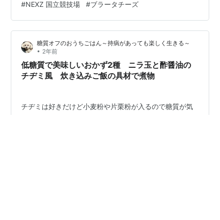
#
NEXZ 国立競技場
#
ブラータチーズ
ータチーズとブルーベリーのサラダ 〇ブラータチーズ・
ブルーベリー・洋菜・クレイジーソルト・オリーブオイ
ル・パセリ お皿にちぎった洋菜を敷き、ブラータチーズ
糖質オフのおうちごはん～持病があっても楽しく生きる～
とブルーベリーをのせる。チ…
•
2年前
低糖質で美味しいおかず2種 ニラ玉と酢醤油の
チヂミ風 炊き込みご飯の具材で煮物