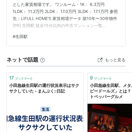
とした家賃相場です。 ワンルーム・1K： 6.3万円
1LDK： 11.2万円 2LDK： 17.0万円 3LDK： 17.1万円 参照
先：LIFULL HOME'S 家賃相場データ 築10年〜30年物件
[PR] 生田駅 徒歩15分以内の中古マンション一覧
（Yahoo!不動産） 🚃 鉄道情報 １日の乗降客数 小田急電
#
生田駅
鉄：約41,900人 小田急小田原線（新宿方面） 停車する
列車の優等種別： 準急・各駅停車 平日朝8時台の運転間
隔： 約4～12分間隔 休日昼13時台の運転間隔： 約10分
ネットで話題
もっと見る
間隔 主要駅までの所要時間 行き先 最短所要時間（平…
17
9
ブックマーク
ブックマーク
小田急線生田駅の運行状況表示はサク
小田急線生田駅、メタ
サクしていた - まんぷく::日記
ピードールズ」とは？ -
トペッパーグルメ