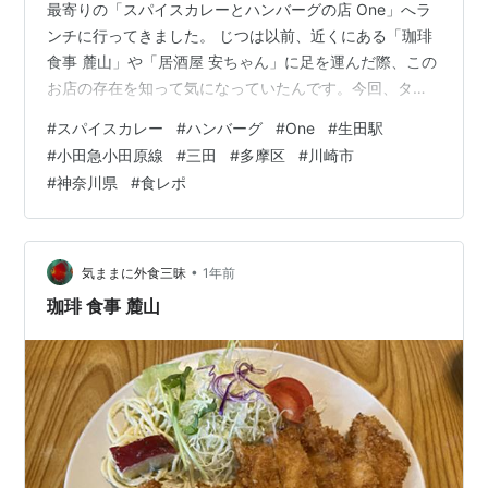
最寄りの「スパイスカレーとハンバーグの店 One」へラ
ンチに行ってきました。 じつは以前、近くにある「珈琲
食事 麓山」や「居酒屋 安ちゃん」に足を運んだ際、この
お店の存在を知って気になっていたんです。今回、タイ
ミングが合ったので初訪問してきました。
#
スパイスカレー
#
ハンバーグ
#
One
#
生田駅
morigen1.hatenablog.com morigen1.hatenablog.com ス
#
小田急小田原線
#
三田
#
多摩区
#
川崎市
パイスカレーとハンバーグの店 One 店舗外観 お店の入り
#
神奈川県
#
食レポ
口には分かりやすい看板も出ています。 スパイスカレー
とハンバーグの店 One 店舗看板 あたたかみのある雰囲気
の入り口ですね。さっそく扉を開け…
•
気ままに外食三昧
1年前
珈琲 食事 麓山