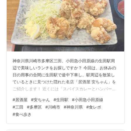
神奈川県川崎市多摩区三田、小田急小田原線の生田駅周
辺で美味しいランチをお探しですか？ 今回は、お休みの
日の用事の合間に生田駅で途中下車し、駅周辺を散策し
ているときに見つけた隠れた名店「居酒屋 安ちゃん」を
ご紹介します！ 近くには「スパイスカレーとハンバーグ
の店 One」や「珈琲 食事 麓山」などがあるエリアです。
#
居酒屋
#
安ちゃん
#
生田駅
#
小田急小田原線
morigen1.hatenablog.com morigen1.hatenablog.com
#
三田
#
多摩区
#
川崎市
#
神奈川県
#
食レポ
「居酒屋 安ちゃん」の店内の雰囲気 店内に入ると、すで
#
食べ歩き
にお昼時ということもあり先客が5組ほど賑わっていまし
た。" data-sfc-cb="" data-complete="true" d…