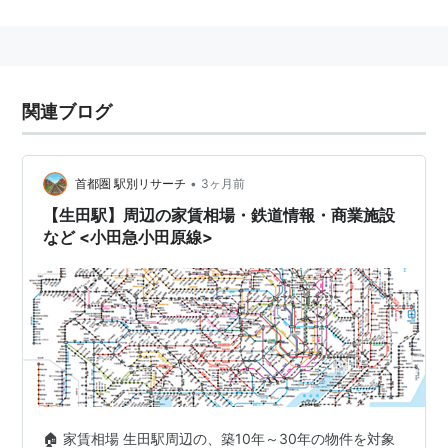
…
海老名駅
(
OH32
)…
相模大野駅
(
OH28
)−
町田駅
(
OH27
)…
新百合ヶ丘駅
(
OH23
)−
百合ヶ丘駅
(
OH22
)−
読売ランド前駅
(
OH21
) ←「
生田駅
(
OH20
)」→
向ヶ丘遊園駅
(
OH19
)−
登戸駅
(
OH18
)…
成
関連ブログ
城学園前駅
(
OH14
)…
経堂駅
(
OH11
)…
下北沢駅
(
OH07
)
…
代々木上原駅
(
OH05
)…
新宿駅
(
OH01
)
■
小田急多摩線
直通(
新百合ヶ丘
分岐)…(至・
唐木田
•
首都圏 駅別リサーチ
3ヶ月前
駅
(
OT07
))
【生田駅】周辺の家賃相場・鉄道情報・商業施設
■
小田急江ノ島線
直通(
相模大野
分岐)…(至・
片瀬江
など <小田急小田原線>
ノ島駅
(
OE16
))
●
千代田線
直通(
代々木上原
分岐)…(至・
綾瀬駅
(
C19
))
○
リスト
：
駅キーワード
○
リスト
：
駅つきキーワード
🏠 家賃相場 生田駅周辺の、築10年～30年の物件を対象