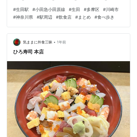
morigen1.hatenablog.com morigen1.hatenablog.com
#
生田駅
#
小田急小田原線
#
生田
#
多摩区
#
川崎市
（参考記事） morigen1.hatenablog.com ブログランキン
#
神奈川県
#
駅周辺
#
飲食店
#
まとめ
#
食べ歩き
グに参加しております。皆様のクリックがブログ継続の
励みになります。1日1回クリックに御協力のほど何卒宜
しくお願い申し上げます。 にほん…
•
気ままに外食三昧
1年前
ひろ寿司 本店