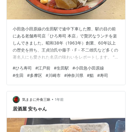
小田急小田原線の生田駅で途中下車した際、駅の目の前
にある老舗寿司店「ひろ寿司 本店」で贅沢なランチを楽
しんできました。昭和38年（1963年）創業、60年以上
の歴史を持ち、王貞治氏や藤子・F・不二雄氏など多くの
著名人にも愛された名店の味わいをレポートします。 "
data-sfc-cb="" data-complete="true" data-
#
ひろ寿司
#
江戸前
#
生田駅
#
小田急小田原線
processed="true" data-sae="" data-copy-service-
#
生田
#
多摩区
#
川崎市
#
神奈川県
#
鮨
#
寿司
computed-style="font-family: Arial, sans-serif; font-
size: 14px; font-weight: 40…
•
気ままに外食三昧
1年前
居酒屋 安ちゃん