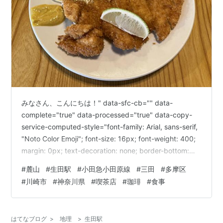
みなさん、こんにちは！" data-sfc-cb="" data-
complete="true" data-processed="true" data-copy-
service-computed-style="font-family: Arial, sans-serif,
"Noto Color Emoji"; font-size: 16px; font-weight: 400;
margin: 0px; text-decoration: none; border-bottom:
0px rgb(10, 10, 10);" />今回は、小田急小田原線の「生
#
麓山
#
生田駅
#
小田急小田原線
#
三田
#
多摩区
田駅」で途中下車して見つけた、隠れた名…
#
川崎市
#
神奈川県
#
喫茶店
#
珈琲
#
食事
はてなブログ
>
地理
>
生田駅