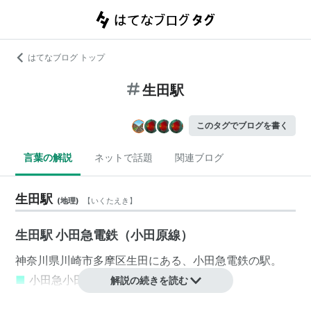
はてなブログ トップ
生田駅
このタグでブログを書く
言葉の解説
ネットで話題
関連ブログ
生田駅
(
地理
)
【
いくたえき
】
生田駅 小田急電鉄（小田原線）
神奈川県
川崎市
多摩区
生田
にある、
小田急電鉄
の駅。
■
小田急小田原線
解説の続きを読む
小田原駅
(
OH47
)…
新松田駅
(
OH41
)…
本厚木駅
(
OH34
)