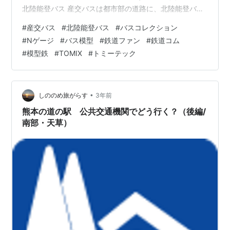
北陸能登バス 産交バスは都市部の道路に、北陸能登バス
は近郊の街の道路にそれぞれ飾ろうと考えています。 な
#
産交バス
#
北陸能登バス
#
バスコレクション
お、今後日野リエッセのタイプは数台買おうと考えてい
#
Nゲージ
#
バス模型
#
鉄道ファン
#
鉄道コム
ます。 今回は以上です。ありがとうございました！ 次回
#
模型鉄
#
TОⅯIX
#
トミーテック
もよろしくお願いします！ ランキング参加中模型部
•
しののめ旅がらす
3年前
熊本の道の駅 公共交通機関でどう行く？（後編/
南部・天草）