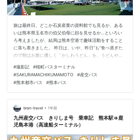
旅は最終日。どこか石炭産業の資料館でも見るか、ある
いは熊本県玉名市の伯父伯母に顔を見せるか…といろい
ろ考えましたが、結局は熊本空港で趣味活動をすること
に落ち着きました。 昨日は、いや、昨日“も”食べ過ぎた
ので朝はお腹に優しく「かしわうどん」を。うどんや炊
き込みご飯に入るのを食べると「かしわとは甘辛い鶏そ
#
撮影記
#
桜町バスターミナル
ぼろ」という印象を抱きますが、鶏肉そのものを福岡で
#
SAKURAMACHIKUMAMOTO
#
産交バス
は「かしわ」と呼ぶのだそうです。確かに「かしわ天」
#
熊本都市バス
#
熊本バス
って言いますしね。 七味ではなく一味なのも博多流？
www.jrfs.co.jp 博多から「さくら403号」でたったの50
分、あっという間に熊本です。もしかしたら2013年3月
以来かもしれない熊本…
•
bran-travel
1年前
九州産交バス きりしま号 乗車記 熊本駅⇒鹿
児島本港（高速船ターミナル）