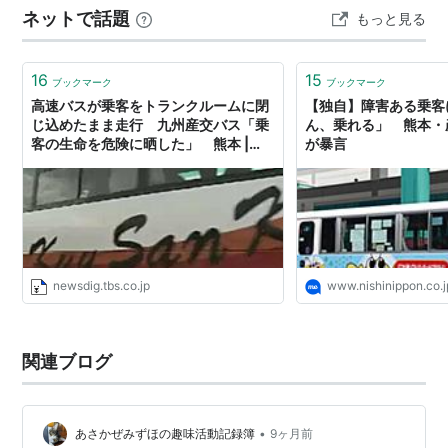
ネットで話題
もっと見る
る「崎津教会」へは是非行きたいところですので、通常
のんびり出発の我ら高齢者旅には珍しく８時出発です…
16
15
ブックマーク
ブックマーク
高速バスが乗客をトランクルームに閉
【独自】障害ある乗客
じ込めたまま走行 九州産交バス「乗
ん、乗れる」 熊本・
客の生命を危険に晒した」 熊本 |
が暴言
TBS NEWS DIG
newsdig.tbs.co.jp
www.nishinippon.co.j
関連ブログ
•
あさかぜみずほの趣味活動記録簿
9ヶ月前