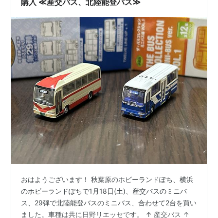
購入 ≪産交バス、北陸能登バス≫
おはようございます！ 秋葉原のホビーランドぽち、横浜
のホビーランドぽちで1月18日(土)、産交バスのミニバ
ス、29弾で北陸能登バスのミニバス、合わせて2台を買い
ました。車種は共に日野リエッセです。 ↑ 産交バス ↑