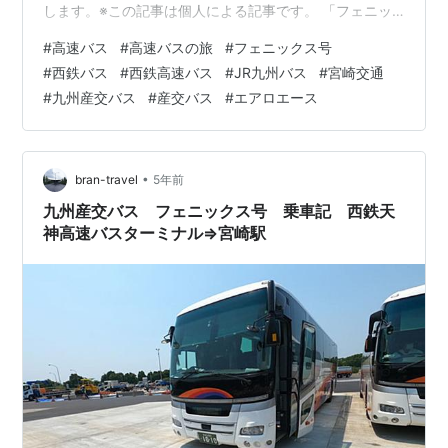
します。※この記事は個人による記事です。 「フェニッ
クス号」の運行会社 「フェニックス号」の運行形態と所
#
高速バス
#
高速バスの旅
#
フェニックス号
要時間 博多駅から宮崎駅 博多駅から都城北 博多駅から
#
西鉄バス
#
西鉄高速バス
#
JR九州バス
#
宮崎交通
人吉インター 「フェニックス号」の運賃 博多駅から宮崎
#
九州産交バス
#
産交バス
#
エアロエース
駅 博多駅から都城北 博多駅から人吉インター 「フェニ
ックス号」の休憩場所 「フェニックス号」の気になる運
行車両は？ 「フェニックス号」の気になる座席や車内設
備は？ まとめ 関連記事 「…
•
bran-travel
5年前
九州産交バス フェニックス号 乗車記 西鉄天
神高速バスターミナル⇒宮崎駅