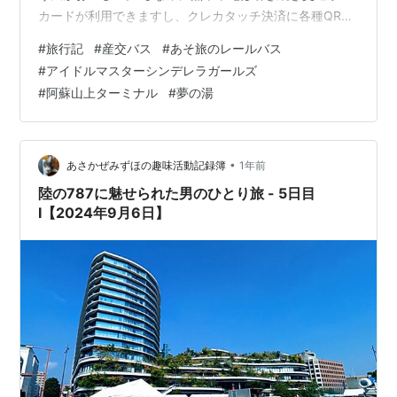
カードが利用できますし、クレカタッチ決済に各種QRコ
ード決済と、国内外の様々な支払い方法に対応していて
#
旅行記
#
産交バス
#
あそ旅のレールバス
隙がありません。均一運賃だからできるサービスでしょ
#
アイドルマスターシンデレラガールズ
うし、これなら中国人も運賃をちょろまかせまい。わざ
#
阿蘇山上ターミナル
#
夢の湯
わざ『くまモンのICカード』を買う理由がなかった気は
しますが、限定デザインで旅の記念になるのでヨシ。
kimukazu.me 吊り掛け駆動の音を響かせて走ってきたの
は1200形、現在は6両が…
•
あさかぜみずほの趣味活動記録簿
1年前
陸の787に魅せられた男のひとり旅 - 5日目
I【2024年9月6日】