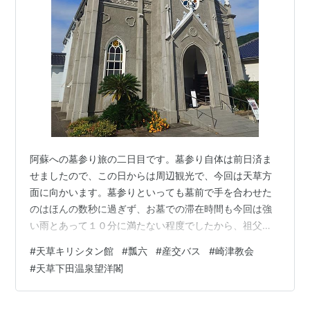
阿蘇への墓参り旅の二日目です。墓参り自体は前日済ま
せましたので、この日からは周辺観光で、今回は天草方
面に向かいます。墓参りといっても墓前で手を合わせた
のはほんの数秒に過ぎず、お墓での滞在時間も今回は強
い雨とあって１０分に満たない程度でしたから、祖父・
祖母は完全にダシに使われていると苦笑しているかも知
#
天草キリシタン館
#
瓢六
#
産交バス
#
崎津教会
れません。 これまで阿蘇周辺の観光から、宮崎の高千穂
#
天草下田温泉望洋閣
峡、五木の子守歌で有名な球磨郡の五木村にまで範囲を
広げて来ましたが、今回は山から一転海に向かいます。
一番の目的はキリシタン遺跡の見物で、天草の西端にあ