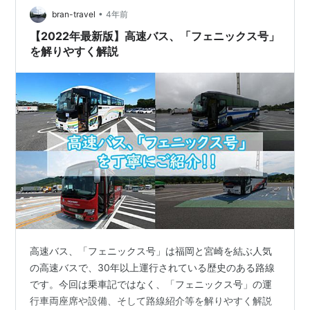
•
中です。2027年6月(予定)までトイレ・駐車場のご利用、
bran-travel
4年前
道の駅スタンプへの対応はいたしかねます。2027年7月
【2022年最新版】高速バス、「フェニックス号」
より…
を解りやすく解説
高速バス、「フェニックス号」は福岡と宮崎を結ぶ人気
の高速バスで、30年以上運行されている歴史のある路線
です。今回は乗車記ではなく、「フェニックス号」の運
行車両座席や設備、そして路線紹介等を解りやすく解説