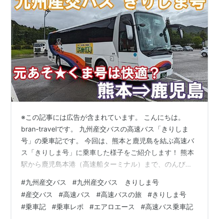
※この記事には広告が含まれています。 こんにちは。
bran-travelです。 九州産交バスの高速バス「きりしま
号」の乗車記です。 今回は、熊本と鹿児島を結ぶ高速バ
ス「きりしま号」に乗車した様子をご紹介します！ 熊本
駅から鹿児島本港（高速船ターミナル）まで、のんびり
と南九州の車窓を楽しみながら快適なバス旅を楽しみま
#
九州産交バス
#
九州産交バス きりしま号
した。 「きりしま号」は3社による共同運行路線です
#
産交バス
#
高速バス
#
高速バスの旅
#
きりしま号
が、トイレ付きの九州産交バスの便が特にオススメで
#
乗車記
#
乗車レポ
#
エアロエース
#
高速バス乗車記
す。 熊本から鹿児島までは九州新幹線が圧倒的に便利で