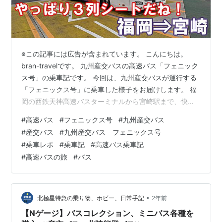
※この記事には広告が含まれています。 こんにちは。
bran-travelです。 九州産交バスの高速バス「フェニック
ス号」の乗車記です。 今回は、九州産交バスが運行する
「フェニックス号」に乗車した様子をお届けします。 福
岡の西鉄天神高速バスターミナルから宮崎駅まで、快適
なバス旅を楽しみました！ 「フェニックス号」は運行会
#
高速バス
#
フェニックス号
#
九州産交バス
社によって座席タイプが異なりますが、九州産交バス運
#
産交バス
#
九州産交バス フェニックス号
行便は独立3列シート仕様。 快適さを重視するなら、九
#
乗車レポ
#
乗車記
#
高速バス乗車記
州産交バスの運行便が断然おすすめですよ！ この記事は
#
高速バスの旅
#
バス
このような読者にオススメ！ 「フェニックス号」に乗っ
てみたい 九州産交バスが好き 高速バスで福岡から宮崎へ
行きたい 「フェニッ…
•
北極星特急の乗り物、ホビー、日常手記
2年前
【Nゲージ】バスコレクション、ミニバス各種を