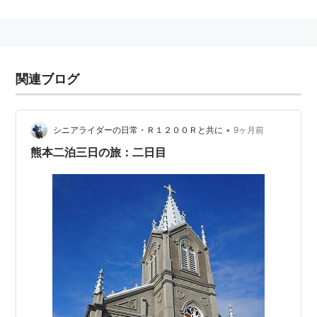
路線を天草産交株式会社、熊北産交株式会社、熊南産交
株式会社として分社化。2005年4月1日に天草産交、熊
北産交、熊南産交が合併して
産交バス
株式会社となっ
た。
関連ブログ
•
シニアライダーの日常・Ｒ１２００Ｒと共に
9ヶ月前
熊本二泊三日の旅：二日目