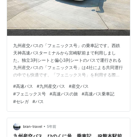
九州産交バスの「フェニックス号」の乗車記です。西鉄
天神高速バスターミナルから宮崎駅前まで利用しまし
た。独立3列シートと偏心3列シートのバスで運行される
九州産交バスの「フェニックス号」は4社による共同運行
の中でも快適です。「フェニックス号」を利用する際は
九州産交バスか宮崎交通の担当便をお薦めします。 旅の
#
高速バス
#
九州産交バス
#
産交バス
始まりは西鉄天神高速バスターミナル 九州産交バスの
#
フェニックス号
#
高速バスの旅
#
高速バス乗車記
「フェニックス号」の気になる車両は？ 九州産交バスの
#
セレガ
#
バス
「フェニックス号」の気になる座席や車内設備は？ 夜行
路線用の高速バスで宮崎まで快適な旅 まとめ 乗車記録
関連記事 旅の始まりは西鉄天神高速バスターミナル 西鉄
天神高速バスターミナルは九州を代表…
•
bran-travel
5年前
九州産交バス ひのくに号 乗車記 JR熊本駅前