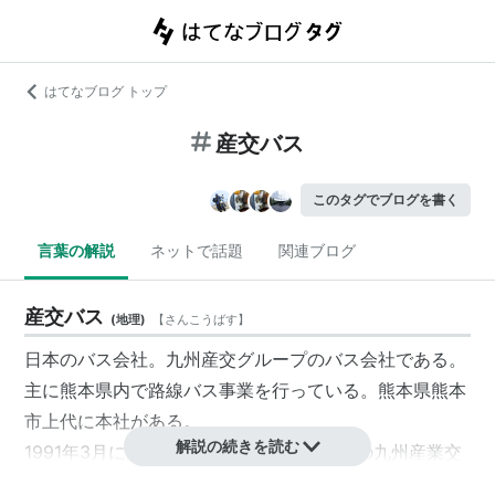
はてなブログ トップ
産交バス
このタグでブログを書く
言葉の解説
ネットで話題
関連ブログ
産交バス
(
地理
)
【
さんこうばす
】
日本のバス会社。
九州産交
グループのバス会社である。
主に熊本県内で路線バス事業を行っている。
熊本県
熊本
市
上代に本社がある。
解説の続きを読む
1991年3月に
九州産業交通
株式会社（現在の
九州産業交
通ホールディングス
株式会社）から熊本市内以外のバス