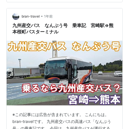
すが、南九州の風景を楽しみたい方には「きりしま号」
も魅力ですよ！ この記事はこのような読者にオススメ！
「きりしま号」に乗ってみたい …
•
bran-travel
1年前
九州産交バス なんぷう号 乗車記 宮崎駅⇒熊
本桜町バスターミナル
※この記事には広告が含まれています。 こんにちは。
bran-travelです。 九州産交バスの高速バス「なんぷう
号」の乗車記です。 今回は、九州産交バスが運行する