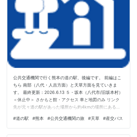
公共交通機関で行く熊本の道の駅、後編です。 前編はこ
ちら 南部（八代・人吉方面）と天草方面を見ていきま
す。 最終更新：2026.6.13 ５・坂本（八代市/旧坂本村）
＜休止中＞ さかもと館・アクセス 車と地図のみ リンク
先が元々道の駅があった場所から約4kmの場所にある
「さかもと温泉センター」へ遷移するようになっていま
#
道の駅
#
熊本
#
公共交通機関の旅
#
天草
#
産交バス
す。インスタのアカウントもそちら。 道の駅坂本(閉館休
業中) - さかもと温泉センタークレオン（球麗温） 「道の
駅坂本」は、令和2年7月豪雨の復旧工事のため閉館休業