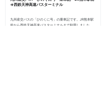
⇒西鉄天神高速バスターミナル
九州産交バスの「ひのくに号」の乗車記です。JR熊本駅
前から西鉄天神高速バスターミナルまで利用しました。
「ひのくに号」は1962年に特急バスとして運行を開始し
た九州でも歴史のある路線です。九州新幹線が開業して
からも「ひのくに号」の人気は衰えず、現在でも1日に81
～85往復している凄すぎる路線です。今回は運行本数の
#
ひのくに号
#
高速バス
#
高速バス乗車記