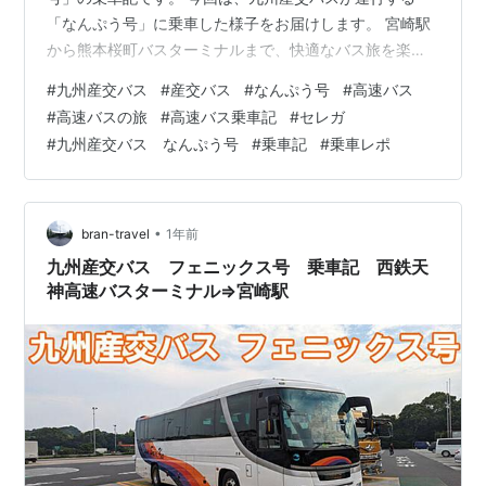
「なんぷう号」に乗車した様子をお届けします。 宮崎駅
から熊本桜町バスターミナルまで、快適なバス旅を楽し
みました！ 九州産交バスと宮崎交通で座席のタイプは異
#
九州産交バス
#
産交バス
#
なんぷう号
#
高速バス
なりますが、快適性を重視するなら九州産交バスの「な
#
高速バスの旅
#
高速バス乗車記
#
セレガ
んぷう号」がおすすめです！ この記事はこのような読者
#
九州産交バス なんぷう号
#
乗車記
#
乗車レポ
にオススメ！ 「なんぷう号」に乗ってみたい 「なんぷう
号」の座席情報を知りたい 高速バスで宮崎から熊本へ行
きたい 九州産交バスが好き 宮崎交通か九州産交バスを迷
っている 旅のスタート…
•
bran-travel
1年前
九州産交バス フェニックス号 乗車記 西鉄天
神高速バスターミナル⇒宮崎駅