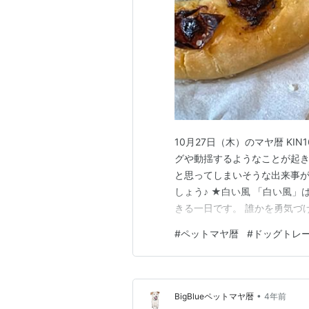
10月27日（木）のマヤ暦 KIN
グや動揺するようなことが起き
と思ってしまいそうな出来事
しょう♪ ★白い風 「白い風
きる一日です。 誰かを勇気づ
い。 また、感性を高めるため
#
ペットマヤ暦
#
ドッグトレ
間） たくさんの方と心を開い
とん本気で語り合ってくだ…
•
BigBlueペットマヤ暦
4年前