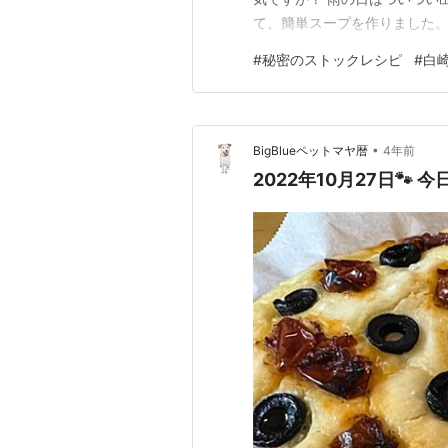
て、簡単スープを作りました。
ンを入れただけの簡単スープで
#
秘密のストックレシピ
#
白
ので、きのこが安いときに、作
きなきのこ三種類ほど ４５０ｇ
•
BigBlueペットマヤ暦
4年前
2022年10月27日🐾 