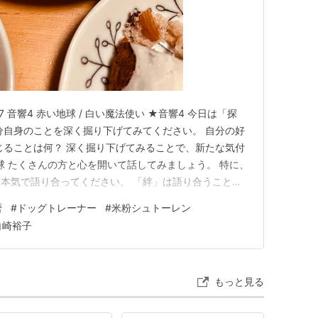
17 音響4 赤い地球 / 白い魔法使い ★音響4 今日は「探
分自身のことを深く掘り下げてみてください。 自分の好
じることは何？ 深く掘り下げてみることで、新たな気付
球 たくさんの方と心を開いて話してみましょう。 特に、
本気で語り合ってください。 「絆」は語り合うことか
す。 語り合うことで内面が安定し前向きな気持ちにな
暦
#
ドッグトレーナー
#
米粉シュトーレン
3日間） 私たちはついつい先のこと、未来のことを心配し
白崎裕子
もっと見る