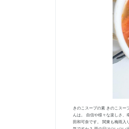
きのこスープの素 きのこスー
んは。 自信や様々な楽しさ、
田和可奈です。 関東も梅雨入
気ですか？ 雨の日はついつい