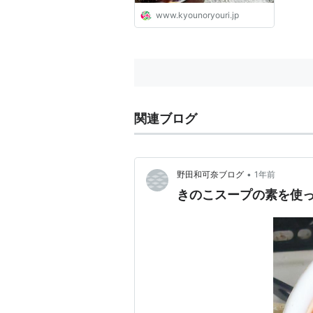
www.kyounoryouri.jp
関連ブログ
•
野田和可奈ブログ
1年前
きのこスープの素を使