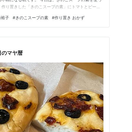
 作り置きした「きのこスープの素」にトマトとピーマ
す。 きのこスープの素は、冷蔵庫で一か月程持ちます
崎裕子
#
きのこスープの素
#
作り置き おかず
っておくと重宝します。 きのこスープの素 〈材料〉 好
 油 大さじ…
今日のマヤ暦