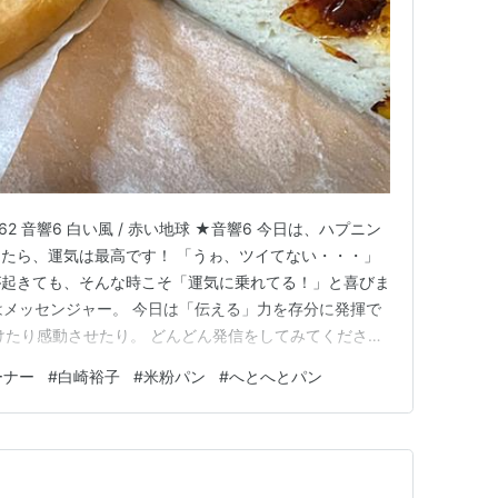
162 音響6 白い風 / 赤い地球 ★音響6 今日は、ハプニン
たら、運気は最高です！ 「うゎ、ツイてない・・・」
が起きても、そんな時こそ「運気に乗れてる！」と喜びま
」はメッセンジャー。 今日は「伝える」力を存分に発揮で
けたり感動させたり。 どんどん発信をしてみてくださ
に音楽を楽しむこともおすすめです。 ★赤い地球（13日
ーナー
#
白崎裕子
#
米粉パン
#
へとへとパン
て話してみましょう。 特に、大切に思っている人ととこ