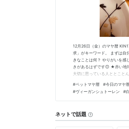
12月26日（金）のマヤ暦 KIN
求」がキーワード。 まずは自
きなことは何？ やりがいを感
きがあるはずです😊 ★赤い地
大切に思っている人ととことん
ら生まれ、真の友情に繋がりま
#
ペットマヤ暦
#
今日のマヤ
れます。 ★白い魔法使い（1
#
ヴィーガンシュトーレン
#
たり、起きてもいないこと…
ネットで話題