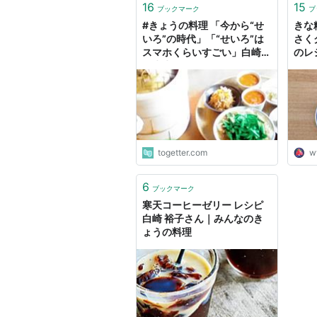
16
15
ブックマーク
ブ
#きょうの料理 「今から“せ
きな
いろ”の時代」「“せいろ”は
さく
スマホくらいすごい」白崎裕
のレ
子先生の“せいろ”推しが激ア
ツすぎる
togetter.com
w
6
ブックマーク
寒天コーヒーゼリー レシピ
白崎 裕子さん｜みんなのき
ょうの料理