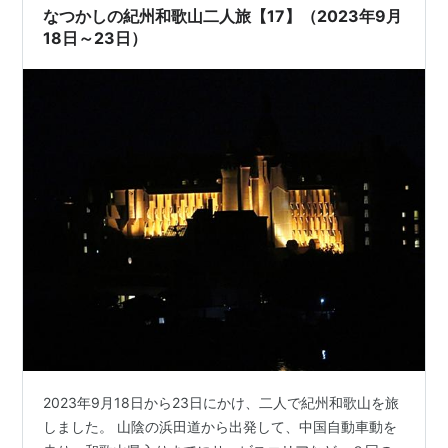
き、パチリした写真でした。 今回は、「白…
なつかしの紀州和歌山二人旅【17】（2023年9月
18日～23日）
2023年9月18日から23日にかけ、二人で紀州和歌山を旅
しました。 山陰の浜田道から出発して、中国自動車動を