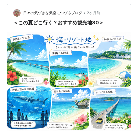
のビーチ 千畳敷｜大自然が作り出した絶景スポット 三段
壁｜迫力満点の断崖絶壁と洞窟探検 円月島｜夕日の名所
•
日々の気づきを気楽につづるブログ
2ヶ月前
とし…
＜この夏どこ行く？おすすめ観光地30＞