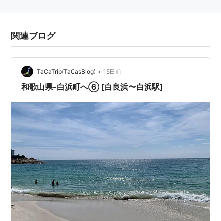
関連ブログ
•
TaCaTrip(TaCasBlog)
15日前
和歌山県-白浜町へ⑥ [白良浜〜白浜駅]