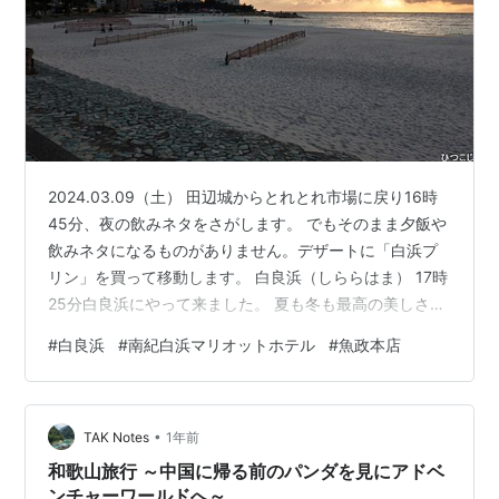
2024.03.09（土） 田辺城からとれとれ市場に戻り16時
45分、夜の飲みネタをさがします。 でもそのまま夕飯や
飲みネタになるものがありません。デザートに「白浜プ
リン」を買って移動します。 白良浜（しららはま） 17時
25分白良浜にやって来ました。 夏も冬も最高の美しさ、
弓状白砂の浜 白浜の名の由来にもなった延長約620ｍに
#
白良浜
#
南紀白浜マリオットホテル
#
魚政本店
渡る白砂の浜。毎年約60万人が訪れる関西屈指のこの美
しいビーチは「日本の快水浴場百選」にも選ばれていま
す。白い砂、エメラルドグリーンの海、椰子の木の並ぶ
•
風景など、姉妹浜のワイキキビーチを連想させるほどリ
TAK Notes
1年前
ゾート気分が味わえます。また、白良浜では、花火やラ
和歌山旅行 ～中国に帰る前のパンダを見にアドベ
ンタンなどのイベン…
ンチャーワールドへ～