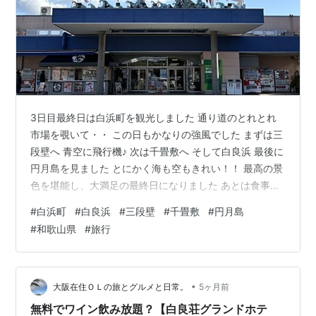
3日目最終日は白浜町を観光しました 通り道のとれとれ
市場を覗いて・・ この日もかなりの強風でした まずは三
段壁へ 青空に飛行機♪ 次は千畳敷へ そして白良浜 最後に
円月島を見ました とにかく海も空もきれい！！ 最高の景
色を堪能し、大満足の最終日になりました あとは食事編
などまとめて書けたらと思っています(^_^.)
#
白浜町
#
白良浜
#
三段壁
#
千畳敷
#
円月島
#
和歌山県
#
旅行
•
大阪在住ＯＬの旅とグルメと日常。
5ヶ月前
無料でワイン飲み放題？【白良荘グランドホテ