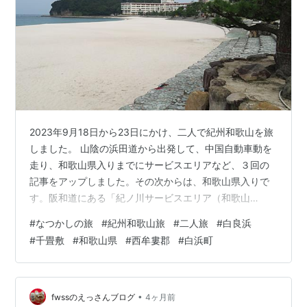
2023年9月18日から23日にかけ、二人で紀州和歌山を旅
しました。 山陰の浜田道から出発して、中国自動車動を
走り、和歌山県入りまでにサービスエリアなど、３回の
記事をアップしました。その次からは、和歌山県入りで
す。阪和道にある「紀ノ川サービスエリア（和歌山
市）」の朝食休憩記事と「和歌山城」関連記事について
#
なつかしの旅
#
紀州和歌山旅
#
二人旅
#
白良浜
は ❼ 回ほど掲載してきました。 その後、日高郡由良町の
#
千畳敷
#
和歌山県
#
西牟婁郡
#
白浜町
「道の駅白崎海洋公園」や、美浜町の「煙樹海岸」をア
ップしてきました。次ぎは、西牟婁郡（にしむろぐん）
白浜町にある「白浜古賀の井リゾート＆スパ」と、そこ
をチェックアウトして「白良浜（しららはま）」へ行
•
fwssのえっさんブログ
4ヶ月前