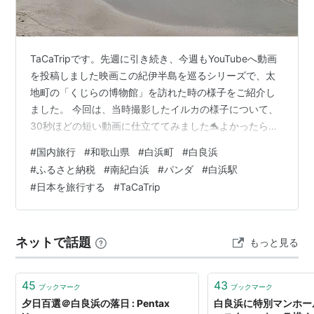
TaCaTripです。先週に引き続き、今週もYouTubeへ動画
を投稿しました映画この紀伊半島を巡るシリーズで、太
地町の「くじらの博物館」を訪れた時の様子をご紹介し
ました。 今回は、当時撮影したイルカの様子について、
30秒ほどの短い動画に仕立ててみました🐬よかったらご
覧ください😀 さて、本編。舞台は和歌山県。紀伊半島を
#
国内旅行
#
和歌山県
#
白浜町
#
白良浜
巡ります。 [CM]旅行したくなったら。自分も色々なサイ
#
ふるさと納税
#
南紀白浜
#
パンダ
#
白浜駅
トを使わさせて頂いてます。ありがとうございます☕️ ク
#
日本を旅行する
#
TaCaTrip
リックするならコチラ⤵️の広告を。 作者に微々たるもので
すが報酬が付きます。ブログ投稿の励みになるのでよろ
しければ🙂‍↕️ 前回の続き。和歌山県白浜町です。「白浜
ネットで話題
もっと見る
温泉 崎…
45
43
ブックマーク
ブックマーク
夕日百選＠白良浜の落日 : Pentax
白良浜に特別マンホー