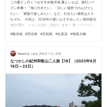
この夏どこ行く？おすすめ観光地 夏といえば、旅行シー
ズン本番！「海に行きたい」「涼しい場所でのんびりし
たい」「家族で楽しみたい」など、行きたい場所は人そ
れぞれ。 今回は、2026年の夏におすすめしたい国内観光
地30選を、ジャンル別にご紹介します！ 海・リゾートを
満喫したいなら 1. 宮古島 透明度抜群の海！日本とは思え
#
観光地
#
宮古島
#
石垣島
#
白良浜
#
角島大橋
ない絶景。 2. 石垣島 離島旅デビューにもおすすめ。 3.
白良浜 関西屈指の美しいビーチ。 4. 角島大橋 海の上を
走る絶景ドライブ。 5. 父母ヶ浜 “日本のウユニ塩湖”と話
•
題。 涼しい避暑地へ行きたいなら 6. 軽井沢 夏の定番避
fwssのえっさんブログ
4ヶ月前
暑地。 7. 上高地 自然の中でリフレッシ…
なつかしの紀州和歌山二人旅【18】（2023年9月
18日～23日）