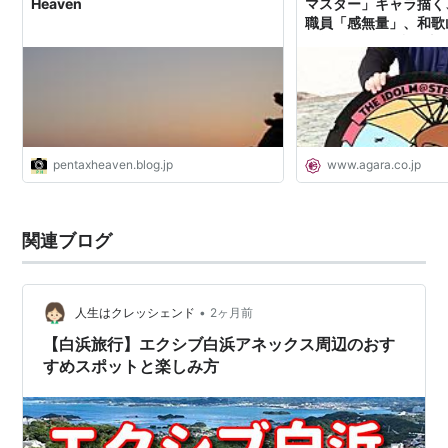
Heaven
マスター」キャラ描く
職員「感無量」、和歌
民報AGARA｜和歌山
イト
pentaxheaven.blog.jp
www.agara.co.jp
関連ブログ
•
人生はクレッシェンド
2ヶ月前
【白浜旅行】エクシブ白浜アネックス周辺のおす
すめスポットと楽しみ方