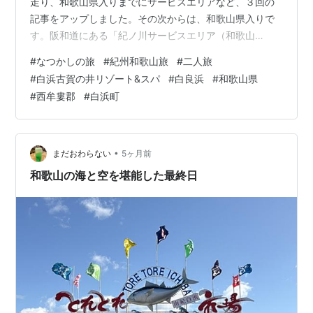
走り、和歌山県入りまでにサービスエリアなど、３回の
記事をアップしました。その次からは、和歌山県入りで
す。阪和道にある「紀ノ川サービスエリア（和歌山
市）」の朝食休憩記事と「和歌山城」関連記事について
#
なつかしの旅
#
紀州和歌山旅
#
二人旅
は ❼ 回ほど掲載してきました。 その後、日高郡由良町の
#
白浜古賀の井リゾート&スパ
#
白良浜
#
和歌山県
「道の駅白崎海洋公園」や、美浜町の「煙樹海岸」をア
#
西牟婁郡
#
白浜町
ップしてきました。今回は、西牟婁郡（にしむろぐん）
白浜町にある「白浜古賀の井リゾート＆スパ」で、朝の
まだ暗いなかを浴場に向かった様子と、チェックアウト
して「白良浜（しららはま）」へ行き、パ…
•
まだおわらない
5ヶ月前
和歌山の海と空を堪能した最終日