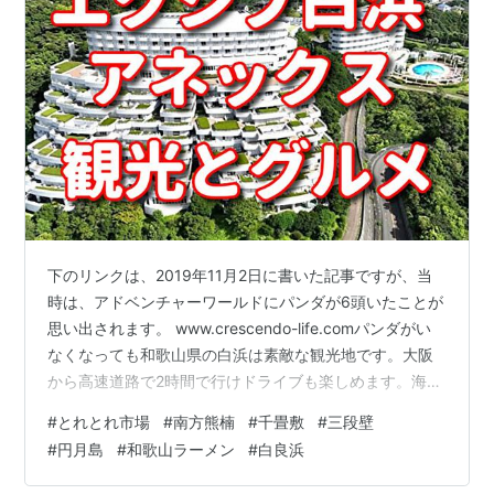
下のリンクは、2019年11月2日に書いた記事ですが、当
時は、アドベンチャーワールドにパンダが6頭いたことが
思い出されます。 www.crescendo-life.comパンダがい
なくなっても和歌山県の白浜は素敵な観光地です。大阪
から高速道路で2時間で行けドライブも楽しめます。海と
山に囲まれた素晴らしい景勝地で、一年に何度も浸かり
#
とれとれ市場
#
南方熊楠
#
千畳敷
#
三段壁
たくなる白浜の温泉。一度出かけてみてはいかがでしょ
#
円月島
#
和歌山ラーメン
#
白良浜
うか。 白浜の観光名所 アドベンチャーワールド｜1600
頭の愛おしさを体験 白良浜｜白浜を代表する美しい白砂