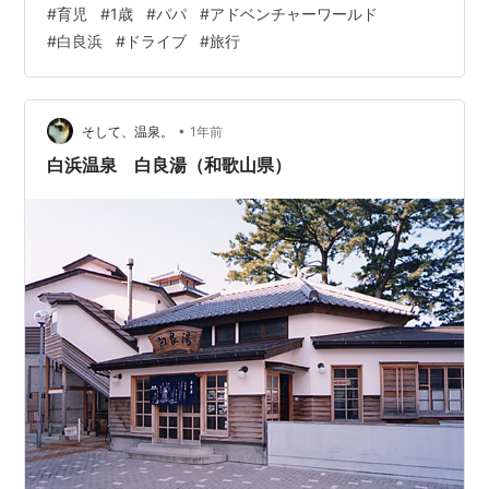
#
育児
#
1歳
#
パパ
#
アドベンチャーワールド
のために下道〜京奈和自動車道〜阪和道で向かいまし
#
白良浜
#
ドライブ
#
旅行
た。 帰りはその逆。 行きは家から亀山PAまでと、昼ごは
んを食べた天理から湯浅のPAまでは妻が運転して、それ
以外は僕が運転しました。 10:00過ぎに家を出ました。
だいたい12時半過ぎに奈良盆地に到着したので昼ご飯を
•
そして、温泉。
1年前
食べました。 昼ごはん ど…
白浜温泉 白良湯（和歌山県）