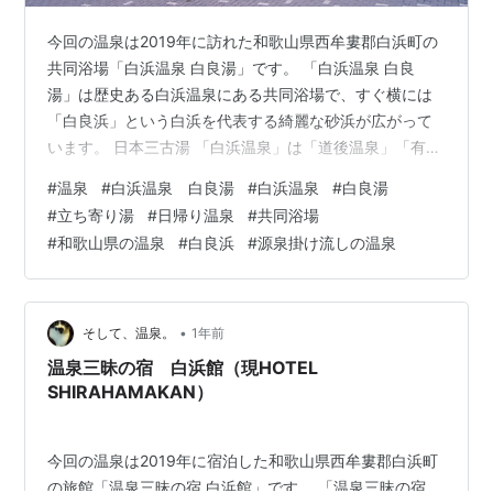
今回の温泉は2019年に訪れた和歌山県西牟婁郡白浜町の
共同浴場「白浜温泉 白良湯」です。 「白浜温泉 白良
湯」は歴史ある白浜温泉にある共同浴場で、すぐ横には
「白良浜」という白浜を代表する綺麗な砂浜が広がって
います。 日本三古湯 「白浜温泉」は「道後温泉」「有馬
温泉」と並び称される日本三古湯のひとつで、約1300年
#
温泉
#
白浜温泉 白良湯
#
白浜温泉
#
白良湯
の歴史があり、「日本書紀」や「万葉集」にも登場し、
#
立ち寄り湯
#
日帰り温泉
#
共同浴場
天皇や貴族が入湯したと伝えられている温泉です。 和歌
#
和歌山県の温泉
#
白良浜
#
源泉掛け流しの温泉
山県温泉協会HPより 趣ある建物に入り、靴を脱いで中
へ。 建物は2階建てで1階にテラスと休憩所があり、湯上
がり後もゆっくりと過ごせます。2階に浴場があります。
階段で2階へ。 券売機で…
•
そして、温泉。
1年前
温泉三昧の宿 白浜館（現HOTEL
SHIRAHAMAKAN）