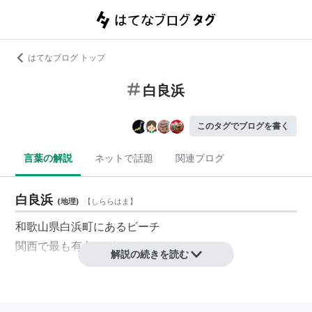
はてなブログ トップ
白良浜
このタグでブログを書く
言葉の解説
ネットで話題
関連ブログ
白良浜
(
地理
)
【
しららはま
】
和歌山県白浜町にあるビーチ
関西で最も有名なビーチのひとつ
解説の続きを読む