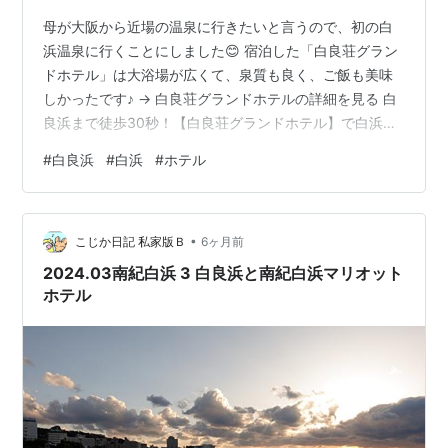
母が大阪から近場の温泉に行きたいと言うので、初の白
浜温泉に行くことにしました😊 宿泊した「白良荘グラン
ドホテル」は大浴場が広くて、泉質も良く、ご飯も美味
しかったです♪ → 白良荘グランドホテルの詳細を見る 白
良浜まで徒歩30秒！【白良荘グランドホテル】で白浜を
満喫♪ オーシャンビューのお部屋 白良荘グランドホテル
#
白良浜
#
白浜
#
ホテル
の温泉は？ 白良荘グランドホテルの夕食＆朝食は？ 無料
でワイン飲み放題のラウンジあり 白良浜まで徒歩30秒！
白良荘グランドホテルのアクセスは？ 白良荘グランドホ
•
テル周辺は？ 白良浜まで徒歩30秒！【白良荘グランドホ
こじか日記 私家版Ｂ
6ヶ月前
テル】で白浜を満喫♪ オーシャンビューのお部屋 山側の
2024.03南紀白浜 3 白良浜と南紀白浜マリオット
お部屋もあります…
ホテル