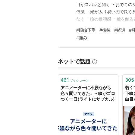
目がスパッと開く ・おでこの
低減 ・光が入り易いので良く
なく ・瞼の違和感 ・瞼を触
接触に未だ慣れない と気にな
#
眼瞼下垂
#
術後
#
経過
#
「気にならない時は気にならな
#
痛み
ネットで話題
461
305
ブックマーク
アニメーターに不躾ながら
若く
色々聞いてきた。 - 瞼がゴロ
下瞼
つく一日(ライトにサブカル)
白目
年に