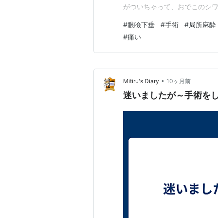
がついちゃって、おでこのシワ
肉を使うので頭が痛くなります
#
眼瞼下垂
#
手術
#
局所麻酔
今後も進行すると。 と言う事
#
痛い
の範囲での病院での手術と…
•
Mitiru's Diary
10ヶ月前
迷いましたが～手術を