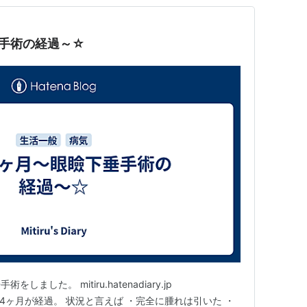
手術の経過～☆
ました。 mitiru.hatenadiary.jp
jp かれこれ4ヶ月が経過。 状況と言えば ・完全に腫れは引いた ・