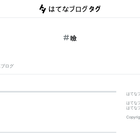
瞼
連ブログ
はてな
はてな
はてな
Copyrig