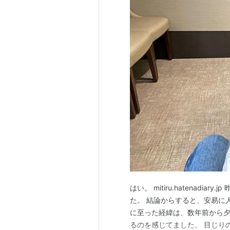
はい。 mitiru.hatenad
た。 結論からすると、安易に
に至った経緯は、数年前から
るのを感じてました。 目じり