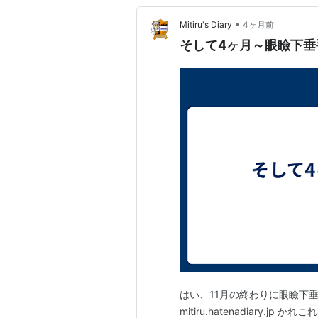
•
Mitiru's Diary
4ヶ月前
そして4ヶ月～眼瞼下垂
はい、11月の終わりに眼瞼下垂手術をし
mitiru.hatenadiary.