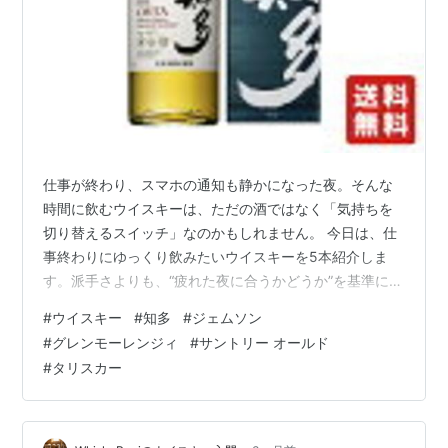
仕事が終わり、スマホの通知も静かになった夜。そんな
時間に飲むウイスキーは、ただの酒ではなく「気持ちを
切り替えるスイッチ」なのかもしれません。 今日は、仕
事終わりにゆっくり飲みたいウイスキーを5本紹介しま
す。派手さよりも、“疲れた夜に合うかどうか”を基準に選
びました。 仕事終わりのウイスキー選びで大切なこと 疲
#
ウイスキー
#
知多
#
ジェムソン
れている時は、刺激が強すぎるウイスキーよりも、 香り
#
グレンモーレンジィ
#
サントリー オールド
が穏やか 甘みがある 飲み疲れしない そんな銘柄が合い
#
タリスカー
ます。 「リラックスできるか」が最優先です。 ① 知多
静かな夜に合う1本 軽やかでやさしい甘み。派手ではあり
ませんが、仕事終わりの疲れた身体には不思議と染み込