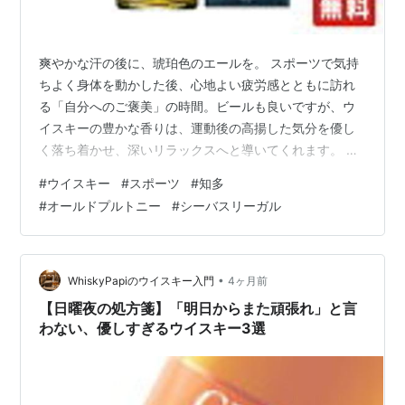
爽やかな汗の後に、琥珀色のエールを。 スポーツで気持
ちよく身体を動かした後、心地よい疲労感とともに訪れ
る「自分へのご褒美」の時間。ビールも良いですが、ウ
イスキーの豊かな香りは、運動後の高揚した気分を優し
く落ち着かせ、深いリラックスへと導いてくれます。 渇
いた身体に優しく、かつ満足度の高い「スポーツ後の3
#
ウイスキー
#
スポーツ
#
知多
杯」をご紹介します。 1. 【清涼】風のように駆け抜ける
#
オールドプルトニー
#
シーバスリーガル
軽やかさ サントリー 知多 「軽やかな風」と称される、
日本生まれのグレーンウイスキーです。 特徴：以前の
「製造工程」でも触れた通り、トウモロコシなどを原料
とするグレーンウイスキーは、モルトに比べて非常にク
•
WhiskyPapiのウイスキー入門
4ヶ月前
リーンで雑味のない味わいです。 おす…
【日曜夜の処方箋】「明日からまた頑張れ」と言
わない、優しすぎるウイスキー3選