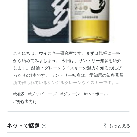
こんにちは、ウイスキー研究室です。まずは気軽に一杯
から始めてみましょう。 今回は、サントリー知多を紹介
します。 結論：グレーンウイスキーの魅力を知るのにぴ
ったりの1本です。 サントリー知多は、愛知県の知多蒸留
所で作られているシングルグレーンウイスキーです。モ
ルトウイスキーが大麦麦芽のみから作られるのに対し、
#
知多
#
ジャパニーズ
#
グレーン
#
ハイボール
グレーンウイスキーはトウモロコシや小麦などを主な原
#
初心者向け
料としています。グレーンウイスキーはブレンデッドウ
イスキーの原料として使われることが多く、単体で販売
されているものは多くありません。国内で広く流通して
ネットで話題
もっと見る
いるシングルグレーンウイスキーは珍しく、サントリー
知多はその代表格です。 基本情報 ・価格：…