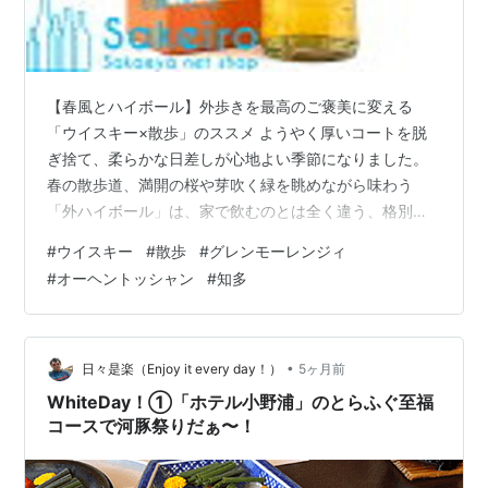
【春風とハイボール】外歩きを最高のご褒美に変える
「ウイスキー×散歩」のススメ ようやく厚いコートを脱
ぎ捨て、柔らかな日差しが心地よい季節になりました。
春の散歩道、満開の桜や芽吹く緑を眺めながら味わう
「外ハイボール」は、家で飲むのとは全く違う、格別の
笑顔を運んでくれます。 今回は、春の散歩に連れ出した
#
ウイスキー
#
散歩
#
グレンモーレンジィ
い「軽やかボトル」と、外飲みを120%楽しむコツを書い
#
オーヘントッシャン
#
知多
ていきます。 春の散歩に連れ出したい「ライト＆フルー
ティー」な3本 グレンモーレンジィ オリジナル（10年）
理由: 「デザイナーズ・グラス」と評される華やかな香り
は、まさに春の代名詞。オレンジや花の蜜のような甘み
•
日々是楽（Enjoy it every day！）
5ヶ月前
が、外の空気と混じり合い、最高…
WhiteDay！①「ホテル小野浦」のとらふぐ至福
コースで河豚祭りだぁ〜！