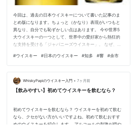
今回は、過去の日本ウイスキーについて書いた記事のま
とめ版になります。ちょっと（かなり）表現がいつもと
異なり、自分でも恥ずかしい点はあります。 今や世界5
大ウイスキーの一つとして、世界中の愛好家から熱狂的
な支持を受ける「ジャパニーズウイスキー」。 なぜ、日
本のウイスキーはこれほどまでに評価されるのでしょう
#
ウイスキー
#
日本のウイスキー
#
知多
#
響
#
余市
か？ 今回は、その歴史から、日本ならではの「繊細な味
わい」、そして今すぐ試したい代表的なボトルまで徹底
解説します。 1. 二人の情熱から始まった「ジャパニーズ
•
のDNA」 日本のウイスキー作りは、約100年前、二人の
WhiskyPapiのウイスキー入門
7ヶ月前
先駆者によって産声を上げました。 鳥井信治郎（サント
【飲みやすい】初めてウイスキーを飲むなら？
リー創業者）: 「日本人の味覚…