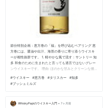
節分特別企画：恵方巻の「福」を呼び込むペアリング 恵
方巻には、醤油や出汁、海苔の香りに寄り添うウイスキ
ーが相性抜群です。 1. 軽やかな風で流す：サントリー 知
多 和食のために生まれたと言っても過言ではないグレー
ンウイスキーです。 理由: ほのかな甘みとクリーンな後
味が、酢飯の酸味や卵焼きの甘みと完璧に調和します。
#
ウイスキー
#
恵方巻
#
タリスカー
#
知多
飲み方: 「風香るハイボール」で。炭酸が口の中をリセッ
#
ブッシュミルズ
トし、次の一口（次の一齧り）をより新鮮に楽しめま
す。 ウイスキー サントリー 知多 700ml (13041) 洋酒
Whisky(23-2)価格: 5885 円楽天で詳細を見る 2. 潮風と
海苔の共演：タリスカー 10年 「海…
•
WhiskyPapiのウイスキー入門
7ヶ月前