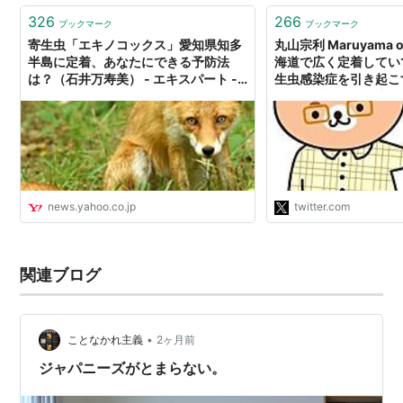
326
266
ブックマーク
ブックマーク
寄生虫「エキノコックス」愛知県知多
丸山宗利 Maruyama on 
半島に定着、あなたにできる予防法
海道で広く定着してい
は？（石井万寿美） - エキスパート -
生虫感染症を引き起こ
Yahoo!ニュース
スが、愛知県知多半島
かっており、定着して
い。北海道の例から、
散布等で食い止めない
ってしまう。手遅れに
https://t.co/TDX8IZk
news.yahoo.co.jp
twitter.com
関連ブログ
•
ことなかれ主義
2ヶ月前
ジャパニーズがとまらない。