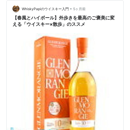
多幸感が溢れます。ストレートでも飲みやすいですが、
強炭酸で割ると香りが一気に「爆発」します。 【マラソ
•
WhiskyPapiのウイスキー入門
5ヶ月前
ン期間中P2倍】◆1本…
【春風とハイボール】外歩きを最高のご褒美に変
える「ウイスキー×散歩」のススメ