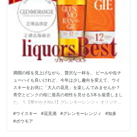
満開の桜を見上げながら、贅沢な一杯を。 ビールや缶チ
ューハイも良いけれど、今年は少し趣向を変えて、ウイ
スキーをお供に「大人の花見」を楽しんでみませんか？
青空とピンクの桜に最高の相性を見せる3本を厳選しまし
た。 1.【華やかさNo.1】グレンモーレンジィ オリジナル
「まるで花畑」を閉じ込めた、お花見の主役 特徴: 「デ
#
ウイスキー
#
花見酒
#
グレンモーレンジィ
#
知多
ザイナーズ・モルト」とも呼ばれる、オレンジや桃、花
#
ボウモア
の蜜のような甘い香りが特徴です。 お花見ポイント: 桜
の香りとウイスキーのフローラルな香りが混ざり合い、