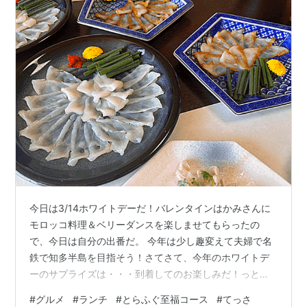
今日は3/14ホワイトデーだ！バレンタインはかみさんに
モロッコ料理＆ベリーダンスを楽しませてもらったの
で、今日は自分の出番だ。 今年は少し趣変えて夫婦で名
鉄で知多半島を目指そう！さてさて、今年のホワイトデ
ーのサプライズは・・・到着してのお楽しみだ！っとい
うことでセントリアと知多半島先端の中間やや北側って
#
グルメ
#
ランチ
#
とらふぐ至福コース
#
てっさ
感じかな？知多奥田駅へ！ 送迎バスで向かったのが伊勢