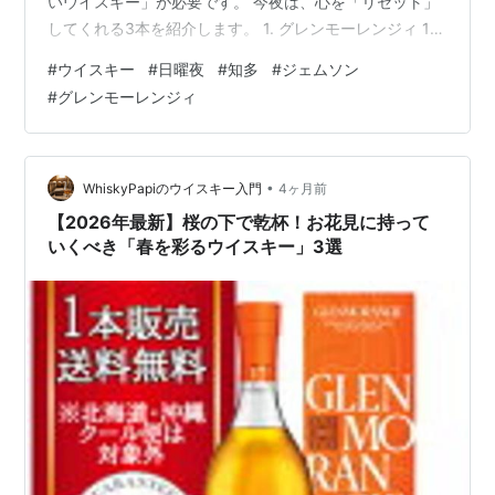
いウイスキー」が必要です。 今夜は、心を「リセット」
してくれる3本を紹介します。 1. グレンモーレンジィ 10
年（オリジナル） まるで春の午後のようなオレンジの香
#
ウイスキー
#
日曜夜
#
知多
#
ジェムソン
りとバニラの甘み。トゲのない味わいは、ささくれ立っ
#
グレンモーレンジィ
た心をそっと撫でてくれます。 おすすめの飲み方: 常温
の水で少し割って、香りを広げて。 ウイスキー グレンモ
ーレンジ オリジナル 10年 700ml (79815) 洋酒
Whisky(38-0)価格: 4345 円楽天で詳細を見る 2…
•
WhiskyPapiのウイスキー入門
4ヶ月前
【2026年最新】桜の下で乾杯！お花見に持って
いくべき「春を彩るウイスキー」3選