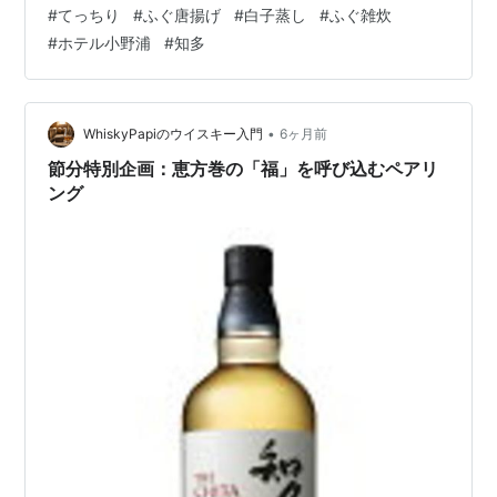
#
てっちり
#
ふぐ唐揚げ
#
白子蒸し
#
ふぐ雑炊
湾沿いの「ホテル小野浦」だ。今回のサプライズは温泉
#
ホテル小野浦
#
知多
宿での日帰りグルメ旅！まずは部屋の準備ができるまで
温泉でひとっ風呂といこう。「エメラルドグリーンの温
泉は別名”美肌の湯”。ナトリウムの効果でお肌がすべすべ
になります。夕暮れ時には、オレンジ色に染…
•
WhiskyPapiのウイスキー入門
6ヶ月前
節分特別企画：恵方巻の「福」を呼び込むペアリ
ング