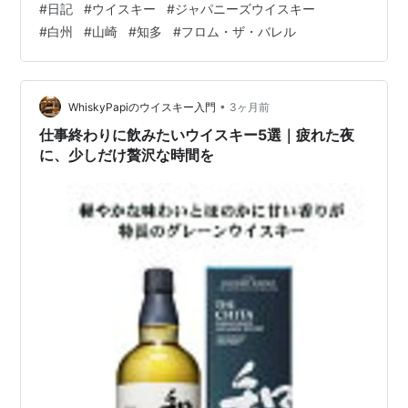
#
日記
#
ウイスキー
#
ジャパニーズウイスキー
全部買わなかったのは若干の良心。ストップ・ザ・買占
#
白州
#
山崎
#
知多
#
フロム・ザ・バレル
め！ 白州の小瓶は軽いプレゼントには最適だ。レア感も
あり好きな人はすごく喜んでくれる。 そんなわけで我が
家のラインナップはだいぶ充実している。 充実 なかなか
開けられないんだよな～。知多も今では高級品だし。
•
WhiskyPapiのウイスキー入門
3ヶ月前
ん、1本だけニッカは変かな…
仕事終わりに飲みたいウイスキー5選｜疲れた夜
に、少しだけ贅沢な時間を