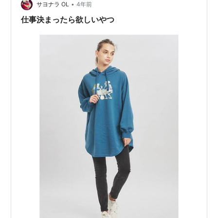
•
と思い、私もご紹介させていただきます！ 「猫日記よん
サヨナラ OL
4年前
＆むー」の登場人物とあらすじ 「伊藤潤二の猫日記よん
仕事決まったら欲しいやつ
＆むー」の魅力 みんなの感想 伊藤潤…