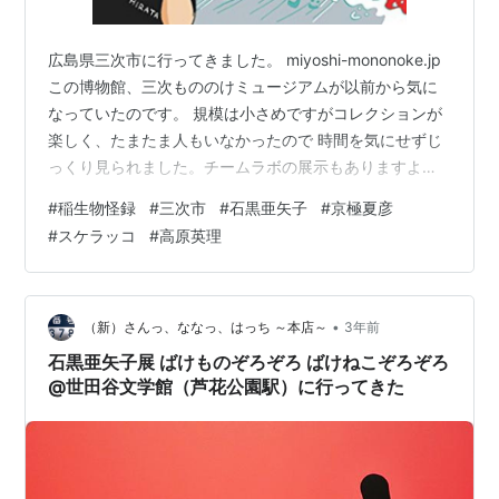
広島県三次市に行ってきました。 miyoshi-mononoke.jp
この博物館、三次もののけミュージアムが以前から気に
なっていたのです。 規模は小さめですがコレクションが
楽しく、たまたま人もいなかったので 時間を気にせずじ
っくり見られました。チームラボの展示もありますよ！
江戸時代、この三次には稲生平太郎という人が住んでい
#
稲生物怪録
#
三次市
#
石黒亜矢子
#
京極夏彦
たのですが ある年の夏、一か月にわたる奇妙な体験をし
#
スケラッコ
#
高原英理
ました。 それを書き残したのが「稲生物怪録」で、様々
な形で物語になってきました。 その一つが、この絵本で
す。 もののけdiary 作者:京極夏彦 岩崎書店 Amazon 京
極夏彦・石黒亜矢子「もののけdiary」 どうし…
•
（新）さんっ、ななっ、はっち ～本店～
3年前
石黒亜矢子展 ばけものぞろぞろ ばけねこぞろぞろ
@世田谷文学館（芦花公園駅）に行ってきた