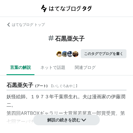
はてなブログ トップ
石黒亜矢子
このタグでブログを書く
言葉の解説
ネットで話題
関連ブログ
石黒亜矢子
(
アート
)
【
いしぐろあやこ
】
妖怪絵師。１９７３年千葉県生れ。夫は漫画家の
伊藤潤
二
。
第四回ARTBOXギャラリー大賞展
若尾真一郎
賞受賞。第
解説の続きを読む
七回アーバナート入選。第六回一坪展入賞。