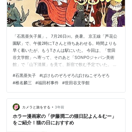
「石黒亜矢子展」。 7月26日㈬。炎暑。 京王線「芦花公
園駅」で、午後2時にTさんと待ちあわせる。時間よりも
早く着いたが、もうTさんは駅にいた。 今回は、「世田
谷文学館」へ寄って、そのあと「SONPOジャパン美術
館」で「山下清展」を見て、新宿で飲む予定でいた。 出
掛けに100円ショップへ寄って、サングラスを買う。お日
#
石黒亜矢子
#
ばけものぞろぞろ/ばけねこぞろぞろ
さまが眩しすぎる。 「芦花公園駅」は、「都会田舎」の
#
椎名麟三
#
福田村事件
#
世田谷文学館
小さな駅で、周辺も静か。暑いのを除けば、ゆっくり話
しながら気持ちのいい散歩だった。７、８分で文学館へ
着く。 企画展は、「石黒亜矢子展」。「ばけものぞろぞ
ろ/ばけねこぞろぞろ」というコピーで、さまざまな動物
•
カメラと旅をする
3年前
がばけものに変身する絵画が…
ホラー漫画家の「伊藤潤二の猫日記よん＆むー」
をご紹介！猫の日におすすめ