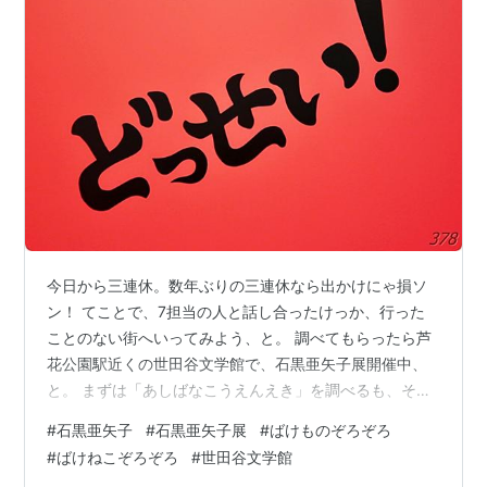
今日から三連休。数年ぶりの三連休なら出かけにゃ損ソ
ン！ てことで、7担当の人と話し合ったけっか、行った
ことのない街へいってみよう、と。 調べてもらったら芦
花公園駅近くの世田谷文学館で、石黒亜矢子展開催中、
と。 まずは「あしばなこうえんえき」を調べるも、そん
な駅無いわよ、と。 どうやら「ろかこうえん」と読むら
#
石黒亜矢子
#
石黒亜矢子展
#
ばけものぞろぞろ
しく、京王線の駅とのこと。 東小金井から吉祥寺→明大
#
ばけねこぞろぞろ
#
世田谷文学館
前経由で4、50分でキタ！