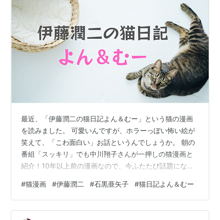
最近、「伊藤潤二の猫日記よん＆むー」という猫の漫画
を読みました。 可愛いんですが、ホラーっぽい怖い絵が
笑えて、「こわ面白い」お話というんでしょうか。 朝の
番組「スッキリ」でも中川翔子さんが一押しの猫漫画と
紹介！10年以上前の漫画なので、今ふたたび話題になっ
ていますね。 この漫画をおすすめしたいのはこんな方
#
猫漫画
#
伊藤潤二
#
石黒亜矢子
#
猫日記よん＆むー
♡・愛猫家・今猫を飼っている方・とにかく大笑いした
い方・ほっこりしたい方 今日は2月22日猫の日というこ
ともあり、まだ読んだことのない方にもおすすめしたい