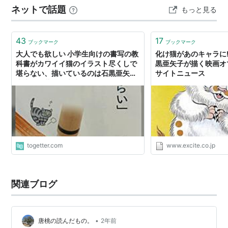
ネットで話題
もっと見る
を想像しがちですが、こちらは線が…
43
17
ブックマーク
ブックマーク
大人でも欲しい 小学生向けの書写の教
化け猫があのキャラに!
科書がカワイイ猫のイラスト尽くしで
黒亜矢子が描く映画オマ
堪らない、描いているのは石黒亜矢子
サイトニュース
先生（伊藤潤二先生の奥さん）でまた
驚く
togetter.com
www.excite.co.jp
関連ブログ
•
唐桃の読んだもの。
2年前