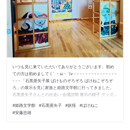
いつも見に来ていただいてありがとうございます。初め
ての方は初めまして (｀・ω・´)v - - - - - - - - - - - - - - -
- - - 「石黒亜矢子展 ばけものぞろぞろ ばけねこぞろぞ
ろ」の展示を見に家族と姫路文学館に行ってきました。
石黒亜矢子さんとの出会い 会場説明 展示の様子 グッズ
購入 絵になる建築 石黒亜矢子さんとの出会い 図書館で
#
姫路文学館
#
石黒亜矢子
#
妖怪
#
ばけねこ
たまたま目に入った表紙のイラストに惹かれて借りてみ
#
安藤忠雄
た「どっせい!ねこまたずもう」でした。 とっても強い横
綱がどっさばっさと投げ飛ばす妖怪相撲？のお話で
す。。。妖怪というと暗いトーンだったり、線が細い絵