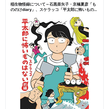
稲生物怪録について～石黒亜矢子・京極夏彦「も
ののけdiary」、スケラッコ「平太郎に怖いものは
ない」、高原英理「神野悪五郎只今退散仕る」