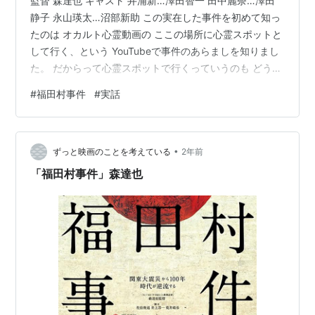
監督 森達也 キャスト 井浦新…澤田智一 田中麗奈…澤田
静子 永山瑛太…沼部新助 この実在した事件を初めて知っ
たのは オカルト心霊動画の ここの場所に心霊スポットと
して行く、という YouTubeで事件のあらましを知りまし
た。 だからって心霊スポットで行くっていうのも どうか
と思うけどな。 100年前の実際の出来事で 追悼慰霊碑も
#
福田村事件
#
実話
建てられ、 遺族の方々にも謝罪はもちろんあったでしょ
う。 で、映画としてどこまでが事実かわからないですが
率直に感想言いますと 私が被害者なら、そりゃ祟っちま
•
うわよ！です。 こんな無残に殺されるなんてあんまりで
ずっと映画のことを考えている
2年前
す。 交通事故とはわけが違う。 こうなる背景には 関東
「福田村事件」森達也
大震…