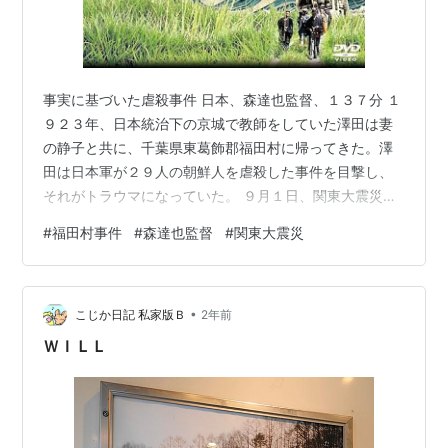
事実に基づいた虐殺事件 日本、森達也監督、１３７分 １
９２３年、日本統治下の京城で教師をしていた澤田は妻
の静子と共に、千葉県東葛飾郡福田村に帰ってきた。澤
田は日本軍が２９人の朝鮮人を虐殺した事件を目撃し、
それがトラウマになっていた。 ９月１日、関東大震災が
起こり、朝鮮人や社会主義者たちが、井戸に毒を入れ、
#
福田村事件
#
森達也監督
#
関東大震災
日本人を殺しているという流言飛語が飛び交った。 日ご
ろから朝鮮人を差別していたことが日本人に恐怖心と被
害妄想をもたらした。村人たちはそれを信じ、朝鮮人た
•
ちを殺そうと竹やりを準備した。 ９月６日、香川県から
こじか日記 私家版Ｂ
2年前
沼部が率いる非差別部落民の行商人たち１５名が利根川
ＷＩＬＬ
の渡し場に向かってきた。渡し守との些細な…