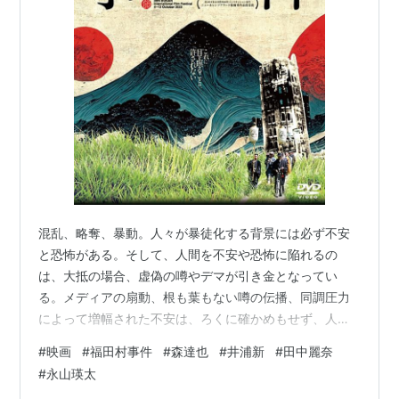
混乱、略奪、暴動。人々が暴徒化する背景には必ず不安
と恐怖がある。そして、人間を不安や恐怖に陥れるの
は、大抵の場合、虚偽の噂やデマが引き金となってい
る。メディアの扇動、根も葉もない噂の伝播、同調圧力
によって増幅された不安は、ろくに確かめもせず、人が
人を殺めてしまうほどの恐ろしさがある。SNS時代の
#
映画
#
福田村事件
#
森達也
#
井浦新
#
田中麗奈
今、今から100年前の関東大震災の直後に起こり、闇に葬
#
永山瑛太
られてきた事件から学ぶべきことは多い。無知は罪だ。