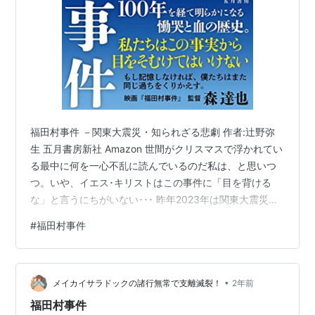
福田村事件 －関東大震災・知られざる悲劇 作者:辻野弥
生 五月書房新社 Amazon 世間がクリスマスで浮かれてい
る最中に何を一心不乱に読んでいるのだ私は、と思いつ
つ。いや、イエス･キリストはこの事件に「目を背ける
な」と言うにちがいない･･･ 昨年2023年は関東大震災か
ら100年という節目の年であった。で、ノンフィクション
#
福田村事件
作家の森達也が初めてこの震災を題材にした“劇映画”を撮
ったというのでそのスジ（←どのスジ？）では話題にな
っていたようだけど、私はそもそもこんな事件があった
•
ことさえ知らなかった。 震災後にいわれもない噂が飛び
メイカイサラドックの諸行無常で支離滅裂！
2年前
交い多数の朝鮮人が殺された、という教科書レベルのこ
福田村事件