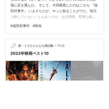
場に足を運んだ。 そして、今回鑑賞したのはこちら 『福
田村事件』 いまさらだが、やっと観ることがでた。毎日
上映していないこともあってか、ほぼ満席。客層も幅広
く、若い人も多かったのが意外だった。
#
福田村事件
#
映画
•
新・ぐうたらとんち雑記帳
3年前
2023年映画ベスト10