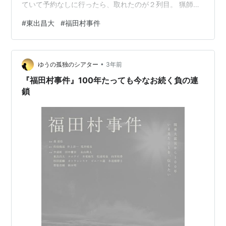
ていて予約なしに行ったら、取れたのが２列目。 猟師と
しての生活に軸足を置きつつ、俳優業を続ける東出さ
#
東出昌大
#
福田村事件
ん。猟師はまじです。これは生半可ではできない。体力
も必要だし大変な生活です。 内容は猟師の話だけでな
く、バッシングされた側からの視点でこの数年を振り返
•
ります。今までの経緯を知らないと、時々出るテロップ
ゆうの孤独のシアター
3年前
だけでは、わからないかもしれません。 昨年公開された
『福田村事件』100年たっても今なお続く負の連
「福田村事件」のロケシーンも出…
鎖