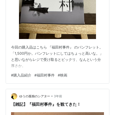
今回の購入品はこちら 『福田村事件』 のパンフレット。
「1,500円か。パンフレットにしてはちょっと高いな。」
と思いながらレジで受け取るとビックリ、なんという分
厚さか。
#
購入品紹介
#
福田村事件
#
映画
•
ゆうの孤独のシアター
3年前
【雑記】『福田村事件』を観てきた！