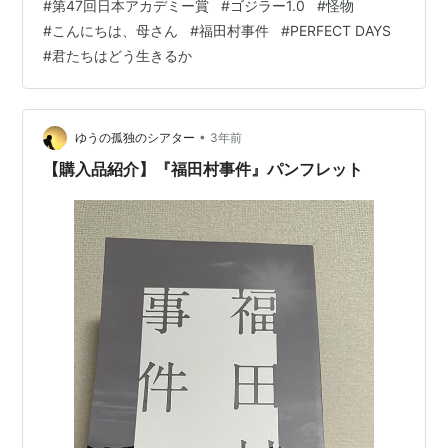
#
第47回日本アカデミー賞
#
ゴジラー1.0
#
怪物
優秀助演女優賞、優秀撮影賞、優秀照明賞、優秀音楽
#
こんにちは、母さん
#
福田村事件
#
PERFECT DAYS
賞、優秀美術賞、優秀録音賞、優秀編集賞を獲得。同作
#
君たちはどう生きるか
はアメリカの第96回アカデミー賞で視覚効果賞にもノミ
ネートされている。 優秀作品賞には「ゴジラ-1.0」とと
もに「怪物」「こんにちは、母さん」「福田村事件」
「PERFECT DAYS」も選ば…
•
ゆうの孤独のシアター
3年前
【購入品紹介】『福田村事件』パンフレット