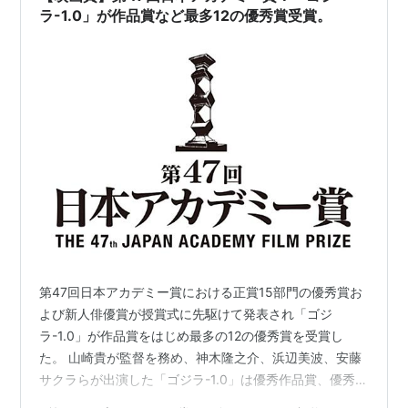
ラ-1.0」が作品賞など最多12の優秀賞受賞。
第47回日本アカデミー賞における正賞15部門の優秀賞お
よび新人俳優賞が授賞式に先駆けて発表され「ゴジ
ラ-1.0」が作品賞をはじめ最多の12の優秀賞を受賞し
た。 山崎貴が監督を務め、神木隆之介、浜辺美波、安藤
サクラらが出演した「ゴジラ-1.0」は優秀作品賞、優秀監
督賞、優秀脚本賞、優秀主演男優賞、優秀主演女優賞、