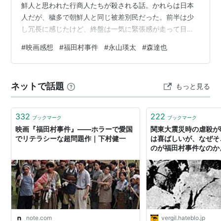
鮮人と思われた行商人たちが殺される話。かれらは日本
人だが、穢多で朝鮮人と同じ被差別民だった。前半は少
し冗長に感じたけど、終盤は一気に緊張感が走って目が
離せなくなる。虐殺シーンではグロテスクさは控えめに
#
映画感想
#
福田村事件
#
永山瑛太
#
森達也
しているものの、見ていて辛いことには変わりがない。
幼い子供も容赦なく殺される。『水平社宣言』を読み、
差別されない未来を夢見ていた眼鏡の若者が「俺はなん
ネットで話題
もっと見る
のために生まれてきたんや」と嘆きながら殺されるシー
ンは特に辛かった。行商団のうち６人は虐殺を免れ、故
郷に恋人？を残して来ていた少年も生き残った…
332
222
ブックマーク
ブックマーク
映画『福田村事件』――ホラーで愛国
関東大震災時の虐殺が
でリテラシーな超問題作｜下村健一
は喜ばしいが、なぜそ
のが福田村事件なのか。
る・書く
note.com
vergil.hateblo.jp