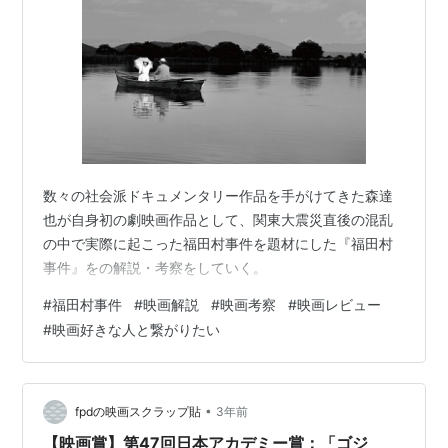
数々の社会派ドキュメンタリー作品を手がけてきた森達
也が自身初の劇映画作品として、関東大震災直後の混乱
の中で実際に起こった福田村事件を題材にした『福田村
事件』をの解説・考察をしていく。
#
福田村事件
#
映画解説
#
映画考察
#
映画レビュー
#
映画好きな人と繋がりたい
•
fpdの映画スクラップ貼
3年前
【映画賞】第47回日本アカデミー賞：「ゴジ