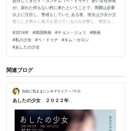
赴任してきたイ・ヨンナム（ペ・ドゥナ） 若い女性所長
が、寂れた何もない村に来たということで、周囲は必要
以上に注目し、警戒もしていた ある夜、彼女は少女が父
親らしき男から暴力を受けているのを目撃し、警告を与
える その男は、村で唯一の若者であるヨンハ（ソン・セ
#
2014年
#
韓国映画
#
チョン・ジュリ
#
映画
ビョク）で、酒に溺れては暴れる癖はあるものの、村人
#
私の少女
#
ペ・ドゥナ
#
キム・セロン
の仕事の面倒を見たり、血の繋がりもないドヒという少
#
あしたの少女
女（キム・セロン）も家に住まわせ、学校にも通わせて
いた 母親に置いて行かれた14歳のドヒは、他に行き場所
もなく、昼間は近所の子供たちから虐められ、夜はヨン
関連ブログ
ハの暴力に耐える毎日に、委…
•
自由に気ままにシネマライフ
1年前
あしたの少女 ２０２２年