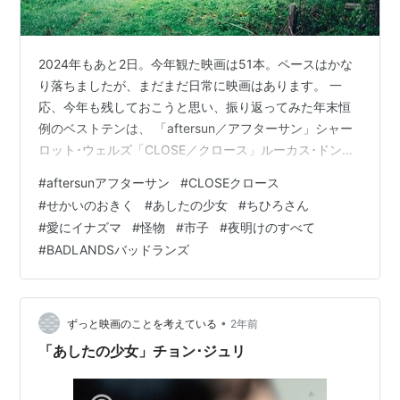
2024年もあと2日。今年観た映画は51本。ペースはかな
り落ちましたが、まだまだ日常に映画はあります。 一
応、今年も残しておこうと思い、振り返ってみた年末恒
例のベストテンは、 「aftersun／アフターサン」シャー
ロット･ウェルズ「CLOSE／クロース」ルーカス･ドン
「せかいのおきく」阪本順治 「あしたの少女」チョン･ジ
#
aftersunアフターサン
#
CLOSEクロース
ュリ「ちひろさん」今泉力哉 「愛にイナズマ」石井裕也
#
せかいのおきく
#
あしたの少女
#
ちひろさん
「怪物」是枝裕和 「市子」戸田彬弘 「夜明けのすべて」
#
愛にイナズマ
#
怪物
#
市子
#
夜明けのすべて
三宅唱 「BAD LANDS バッド･ランズ」原田眞人 観た順
#
BADLANDSバッドランズ
番で上記の10本です。 いずれの作品も、弱き者、小さき
者に寄り添い、人間の尊厳を脅かすものに抗った、や
さ…
•
ずっと映画のことを考えている
2年前
「あしたの少女」チョン･ジュリ