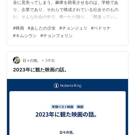
全に見失ってしまう。麻痺を助長させるのは、学校であ
り、企業であり、それらで構成されている社会そのもの
だ。そんな社会の中で、唯一ただ独り、「間違っている
ことは間違っている」と叫び続ける、孤高の刑事だけが
#
映画
#
あしたの少女
#
チョンジュリ
#
ペドゥナ
哀しいほど正当で美しかった。 あしたの少女 | Rights
#
キムシウン
#
チョンフェリン
Cube
•
日々の泡。
3年前
2023年に観た映画の話。