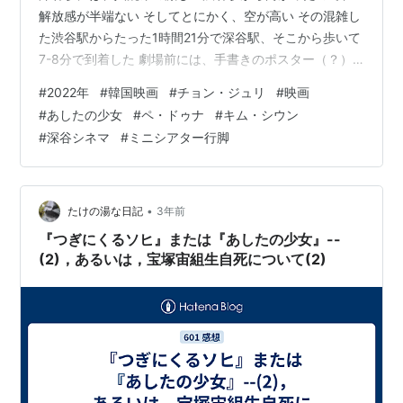
解放感が半端ない そしてとにかく、空が高い その混雑し
た渋谷駅からたった1時間21分で深谷駅、そこから歩いて
7-8分で到着した 劇場前には、手書きのポスター（？）
も ペ・ドゥナ主演の、韓国での労働問題を扱った作品と
#
2022年
#
韓国映画
#
チョン・ジュリ
#
映画
いうことで、是非劇場で、と思っていたのに、首都圏で
#
あしたの少女
#
ペ・ドゥナ
#
キム・シウン
は上映終了していたから、深谷シネマ訪問と併せて最高
#
深谷シネマ
#
ミニシアター行脚
に嬉しい鑑賞 韓国の職業系高校に通うソヒ（キム・シウ
ン）は、卒業間近にようやく大手通信会社の下請けのコ
ールセンターに研修することが決まる 自立していくこと
に対して期待と興奮の…
•
たけの湯な日記
3年前
『つぎにくるソヒ』または『あしたの少女』--
(2)，あるいは，宝塚宙組生自死について(2)