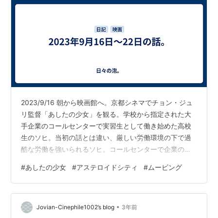
2023/9/16 朝から映画館へ。京都シネマでチョン・ジュ
リ監督「あしたの少女」を観る。学校から指定された大
手企業のコールセンターで実習生として働き始めた高校
生のソヒ。当初の話とは違い、厳しい労働環境の下で過
酷な労働を強いられるソヒ。コールセンターで企業の矢
面に立たされきつい言葉を顧客からは投げつけられる、
#
あしたの少女
#
アステロイドシティ
#
ムービング
成績を貼り出され上司からは激しい叱責を受け、成績が
上がっても成果報酬は与えられない。両親も学校も現状
を理解できず通り一遍の言葉を与えるだけ。勝ち気で前
•
向きだったソヒは徐々に疲弊し追い詰められていく。そ
Jovian-Cinephile1002’s blog
3年前