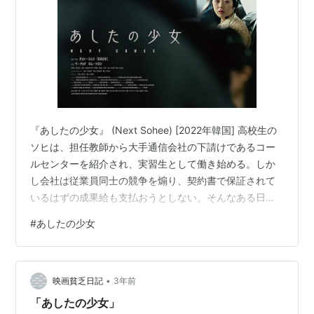
『あしたの少女』 (Next Sohee) [2022年韓国] 高校生の
ソヒは、担任教師から大手通信会社の下請けであるコー
ルセンターを紹介され、実習生として働き始める。しか
し会社は従業員同士の競争を煽り、契約書で保証されて
いるはずの成果給も支払おうとしない。そんなある日、
ソヒは指導役の若い男性が自死したことにショックを受
#
あしたの少女
け、神経をすり減らしていく。やがて、ソヒは真冬の貯
水池で遺体となって発見される。捜査を開始した刑事ユ
ジンはソヒを死に追いやった会社の労働環境を調べ、根
•
深い問題をはらんだ真実に迫っていく。監督&脚本はチョ
映画貧乏日記
3年前
ン・ジュリ。出演はキム・シウン(ソヒ)、ペ・ドゥナ(ユ
「あしたの少女」