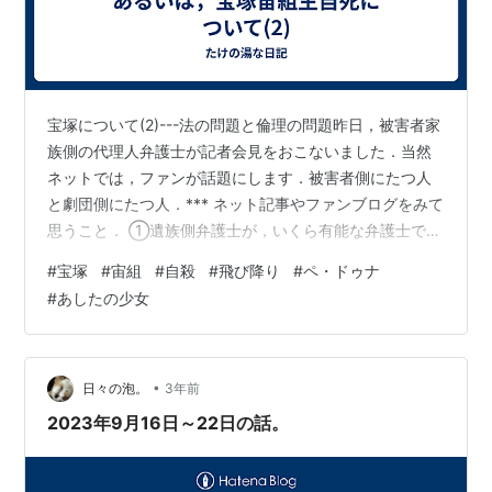
宝塚について(2)---法の問題と倫理の問題昨日，被害者家
族側の代理人弁護士が記者会見をおこないました．当然
ネットでは，ファンが話題にします．被害者側にたつ人
と劇団側にたつ人．*** ネット記事やファンブログをみて
思うこと． ①遺族側弁護士が，いくら有能な弁護士であ
るのかしれないけど遺族側は，どうやっても弱者である
#
宝塚
#
宙組
#
自殺
#
飛び降り
#
ペ・ドゥナ
し，代理弁護人にしても企業にむきあえばちっぽけな存
#
あしたの少女
在にすぎないことがどの記事にもかかれていません．
➁「パワハラ」と見えても日本の司法で裁判までいって
「パワハラ」認定されることはなかなか難しいこと．加
害者は企業側であるから関係者から証拠となる「証言」
•
日々の泡。
3年前
を得ることはほとんど不可能であり，証…
2023年9月16日～22日の話。