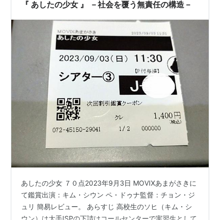
してついにソヒの心は壊れてしまい自ら命を絶ってしま
『 あしたの少女 』 －社会を覆う無責任の構造－
う。2017年に実際起こった事件をモチー…
あしたの少女 ７０点2023年9月3日 MOVIXあまがさきに
て鑑賞出演：キム・シウン ペ・ドゥナ監督：チョン・ジ
ュリ 簡易レビュー。 あらすじ 高校生のソヒ（キム・シ
ウン）は大手ISPの下請けコールセンターで実習生として