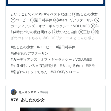
ということで2023年マイベスト映画は ①あしたの少女
②バービー ③福田村事件 ④aftersun/アフターサン ⑤
ガーディアンズ・オブ・ギャラクシー：VOLUME3 ⑥午
前4時にパリの夜は明ける ⑦大いなる自由 ⑧正欲 ⑨窓
ぎわのトットちゃん ⑩CLOSE/クロース とこんな感じに
なりました。今年も様々な映画を観て、学ぶことも多か
#
あしたの少女
#
バービー
#
福田村事件
った。その中で1位として挙げたのはチョン・ジョリ監督
#
aftersun/アフターサン
「あしたの少女」。社会の歪み、そのしわ寄せが若い人
#
ガーディアンズ・オブ・ギャラクシー：VOLUME3
たちを苦しめている。未来があるはずの若い人たちに対
#
午前4時にパリの夜は明ける
#
大いなる自由
#
正欲
して、こんな酷い社会にしてしまったという罪の気持
#
窓ぎわのトットちゃん
#
CLOSE/クロース
ち。これは僕も含めた大人の責任である。映画からそん
な社会に対する…
•
無人島シネマ
3年前
878. あしたの少女