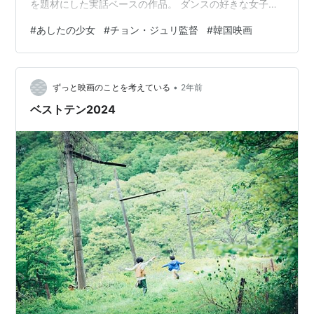
を題材にした実話ベースの作品。 ダンスの好きな女子高
校生ソヒは担任教師から紹介され大手通信会社の下請け
#
あしたの少女
#
チョン・ジュリ監督
#
韓国映画
であるコールセンターに実習生として働き始める。しか
し会社は従業員同士の競争を煽り、契約書で保証されて
いるはずの給料も成果給も支払おうとしない。顧客の解
•
約阻止のノルマがあり、そのことでトラブルが絶えなか
ずっと映画のことを考えている
2年前
った。 ある日、ソヒは指導役のチーム長が自殺したこと
ベストテン2024
にショックを受け、神経をすり減…