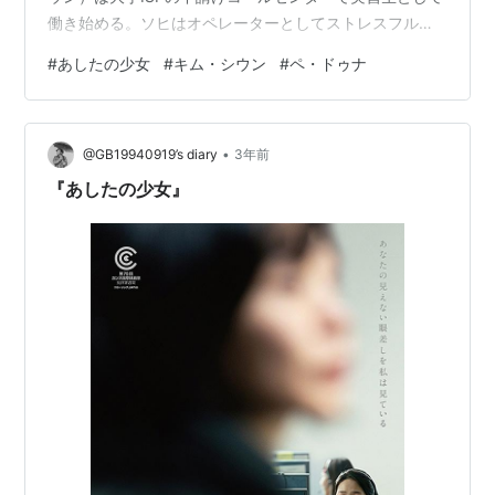
働き始める。ソヒはオペレーターとしてストレスフルな
仕事を何とかこなしていた。しかし、厳しくも優しかっ
#
あしたの少女
#
キム・シウン
#
ペ・ドゥナ
た男性上司が会社の駐車場で自殺したことを知ったソヒ
は、徐々に精神的に摩耗していき・・・ ポジティブ・サ
イド キム・シウンがいかにも韓国女子高生という気の強
•
い役を見事に演じている。好きなダンスに真摯に打ち込
@GB19940919’s diary
3年前
む姿勢、友達との友情とその友情に徐々に入っていく亀
『あしたの少女』
裂、そして徐々に自分を失…