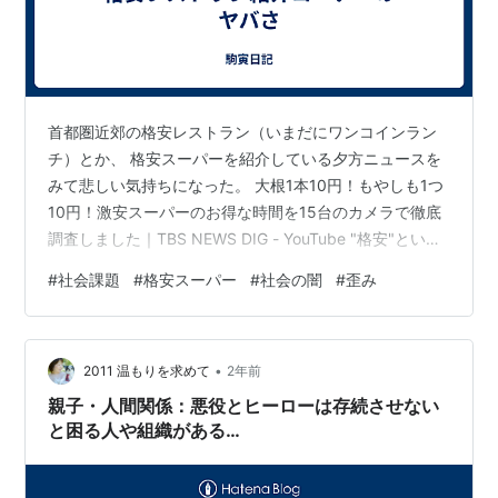
首都圏近郊の格安レストラン（いまだにワンコインラン
チ）とか、 格安スーパーを紹介している夕方ニュースを
みて悲しい気持ちになった。 大根1本10円！もやしも1つ
10円！激安スーパーのお得な時間を15台のカメラで徹底
調査しました｜TBS NEWS DIG - YouTube "格安"という
キーワードが視聴率を集めるんだろうけど インフレが進
#
社会課題
#
格安スーパー
#
社会の闇
#
歪み
む中で、これからも格安を売りにして生き残れるのはど
んなお店なんだろう。 最低賃金でバイトやパートを雇っ
て経営しているお店？ 農家から商品を買い叩いているお
•
店？ 利益度外視で、高齢者が経営しているお店？ 補助金
2011 温もりを求めて
2年前
で食い繋いできたお店？ 格安というだけで、視聴率が取
親子・人間関係：悪役とヒーローは存続させない
れ…
と困る人や組織がある…