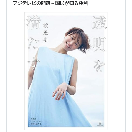
Magazine)、それ以前は番号が表示されないのが当たり
フジテレビの問題～国民が知る権利
前でした。このた…