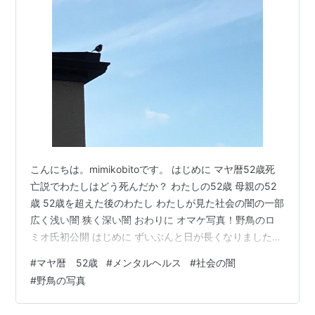
こんにちは。mimikobitoです。 はじめに マヤ暦52歳死
亡説でわたしはどう死んだか？ わたしの52歳 母親の52
歳 52歳を超えた後のわたし わたしが見た社会の闇の一部
広く浅い闇 狭く深い闇 おわりに オマケ写真！野鳥のロ
ミオ氏初公開 はじめに ずいぶんと日が長くなりました
ね。 暖房効率を考えて、 一番狭い四畳半部屋で 西向き
#
マヤ暦 52歳
#
メンタルヘルス
#
社会の闇
のすりガラス越しの 暮れゆく空のグラデーションを 頬杖
#
野鳥の写真
をついて眺めていました。 さっきまで庭で野鳥のロミオ
と 語り合って遊んでいましたが、 日没独特の感傷に襲わ