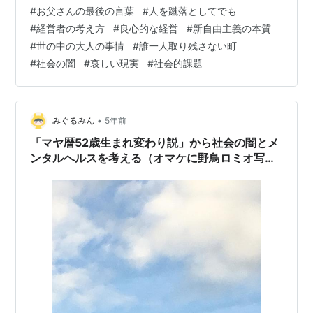
に誘われ、covid19以降、2回目の喫茶店へと行く。で、
#
お父さんの最後の言葉
#
人を蹴落としてでも
Uchanから先日亡くなられたUchanのお父さんの最後の
#
経営者の考え方
#
良心的な経営
#
新自由主義の本質
言葉を聞かせて貰う。 ウチのオヤジが最後に云った言葉
#
世の中の大人の事情
#
誰一人取り残さない町
が「経営者は人を蹴落としてでもという気持ちがなけれ
#
社会の闇
#
哀しい現実
#
社会的課題
ばあかん。ワシには無かった。だから会社潰してもう
た。」でしてん。…
•
みぐるみん
5年前
「マヤ暦52歳生まれ変わり説」から社会の闇とメ
ンタルヘルスを考える（オマケに野鳥ロミオ写
真）