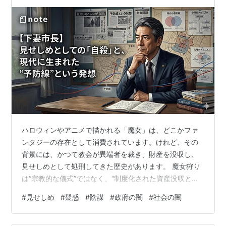
ハロウィンやアニメで描かれる「魔女」は、どこかファ
ンタジーの存在として消費されています。けれど、その
背景には、かつて教会が異端者を裁き、財産を没収し、
見せしめとして処刑してきた歴史があります。 魔女狩り
は“宗教的な儀式”ではなく、“制度化された資産没収と社
会統制”でもありました。 こうした「不都合な存在を排除
#
見せしめ
#
疑惑
#
陰謀
#
政府の闇
#
社会の闇
する仕組み」は、中世だけの話ではありません。現代社
会でも、形を変えて動き続けています。 ■ 下妻市長の