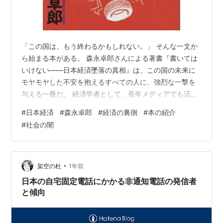
「この国は、もう終わるかもしれない。」 そんな一文か
ら始まる本がある。 森永卓郎さんによる著書『書いては
いけない――日本経済墜落の真相』は、この国の未来に
モヤモヤした不安を抱えるすべての人に、強烈な一撃を
与える一冊だ。 経済学者として、長年メディアでも活躍
してきた森永さん。だが本書では、テレビや新聞では絶
#
日本経済
#
森永卓郎
#
経済の裏側
#
本の紹介
対に語られない「日本経済の裏側」に、あえて踏み込ん
#
社会の闇
でいく。 「この国は、もう終わるかもしれない。」 こん
な人にオススメ！ なぜ「書いてはいけない」のか？ 読ん
で衝撃を受けた3つのポイント ① 「なぜ私たちの給料は
上がらないのか？」 ② 官僚の暴走と“この国の仕組み”の
•
架空の杜
1年前
歪み ③ メディアが報じな…
日本の自宅固定電話にかかる非通知電話の発信者
と傾向