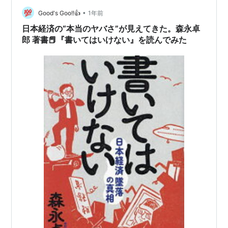
「突然の死」が投げかけた違和感 2004〜2005年、茨城
•
県下妻市の市長だった山中博崇氏は、全国に先駆けて
Good's Goo!!👍
1年前
「不法就労通報報奨金制度」を導入しました。 地域の治
日本経済の“本当のヤバさ”が見えてきた。森永卓
安維持を目的とした施策でしたが…
郎 著書📕『書いてはいけない』を読んでみた