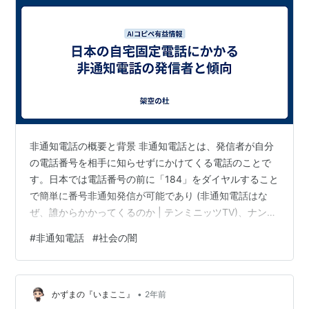
非通知電話の概要と背景 非通知電話とは、発信者が自分
の電話番号を相手に知らせずにかけてくる電話のことで
す。日本では電話番号の前に「184」をダイヤルすること
で簡単に番号非通知発信が可能であり (非通知電話はな
ぜ、誰からかかってくるのか | テンミニッツTV)、ナンバ
ーディスプレイ（番号表示）対応の固定電話では着信履
#
非通知電話
#
社会の闇
歴に「非通知」と表示されます。もともと日本で電話番
号表示サービス（ナンバー・ディスプレイ）が始まった
のは1997年であり (非通知電話はなぜかかってくるのか?
•
着信拒否設定方法や電話に出た際の対処法 | Biz
かずまの『いまここ』
2年前