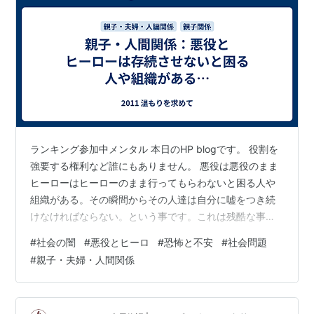
ランキング参加中メンタル 本日のHP blogです。 役割を
強要する権利など誰にもありません。 悪役は悪役のまま
ヒーローはヒーローのまま行ってもらわないと困る人や
組織がある。その瞬間からその人達は自分に嘘をつき続
けなければならない。という事です。これは残酷な事で
すね。 人を利用して儲かる組織。は人に恐怖と不安を与
#
社会の闇
#
悪役とヒーロ
#
恐怖と不安
#
社会問題
えて支配しようとするものだから… 本日の音声配信
#
親子・夫婦・人間関係
stand,fm 親からの過剰な期待。上司からの期待。友人か
らの期待。色々期待はあるけれど、、、そりゃ、確かに
誰にも期待されない事は悲しいかも知れない。だけど誰