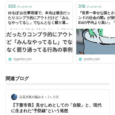
333
318
ブックマーク
ブックマーク
ゆるぼ:お仕事現場で、本当は違法だっ
『世界一幸せな国とさ
たりコンプラ的にアウトだけど「みん
ンドの社会の闇』が深
なやってるし」でなんとなく罷り通っ
EUの平均より高い」
てる行為の事例→社会の闇が集まる
り低い」「アルコール
3倍」→「幸せな国な
い」 - Togetter
togetter.com
posfie.com
関連ブログ
•
立花月夜の脳みそ
2ヶ月前
【下妻市長】見せしめとしての「自殺」と、現代
に生まれた“予防線”という発想