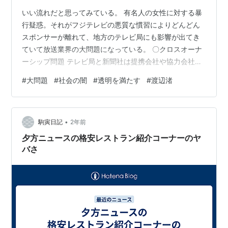
いい流れだと思ってみている。 有名人の女性に対する暴
行疑惑。それがフジテレビの悪質な慣習によりどんどん
スポンサーが離れて、地方のテレビ局にも影響が出てき
ていて放送業界の大問題になっている。 〇クロスオーナ
ーシップ問題 テレビ局と新聞社は提携会社や協力会社と
いう関係で全国紙と系列局のニュースは非常に結びつき
#
大問題
#
社会の闇
#
透明を満たす
#
渡辺渚
が強くなっています。その関係性のことをクロスオーナ
ーシップと呼びます。これが大問題でして利害関係が成
り立つから親会社から圧力がかかれば不都合なことは新
•
聞やラジオで言えない（書けない）んですね。そこに透
駒寅日記
2年前
明性があるかと言えばない。でも小学校の頃勉強したと
夕方ニュースの格安レストラン紹介コーナーのヤ
思います。三権分立かな？『報道は第四の権力機…
バさ