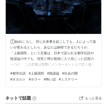
①始めに もし、同じ出来事を起こしても、人によって扱
いが変わるとしたら、あなたは納得できるだろうか。
「上級国民」という言葉は、日本で語られる都市伝説や
陰謀論の中でも、現実と噂が複雑に入り混じった話題の
一つだ。 この言葉は実際にインターネット上で広く使わ
れ、多くの議論を生んできた。 偶然なのだろうか。 何か
#
都市伝説
#
上級国民
#
陰謀論
#
社会の闇
がおかしい。 本当に”特別扱いされる人たち”は存在する
#
オカルト
#
ホラー
#
怖い話
#
ミステリー
のだろうか。 ②発生場所と状況 「上級国民」という言
葉が広く知られるようになったのは2019年頃。 日本国内
で起きた重大事故をきっかけに、SNSや掲示板で急速に
ネットで話題
もっと見る
拡散した。 当時、多くの人が報道の内容や表現に違和感
を覚えたという。 言葉の選…