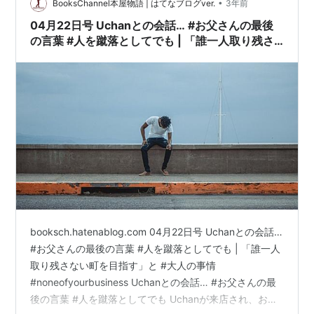
かからの期待に応え続けるって…疲れるで。どこかで息
•
BooksChannel本屋物語 | はてなブログver.
3年前
抜きしないと。でもその息抜…
04月22日号 Uchanとの会話… #お父さんの最後
の言葉 #人を蹴落としてでも | 「誰一人取り残さ
ない町を目指す」と #大人の事情
#noneofyourbusiness
booksch.hatenablog.com 04月22日号 Uchanとの会話…
#お父さんの最後の言葉 #人を蹴落としてでも | 「誰一人
取り残さない町を目指す」と #大人の事情
#noneofyourbusiness Uchanとの会話… #お父さんの最
後の言葉 #人を蹴落としてでも Uchanが来店され、お茶