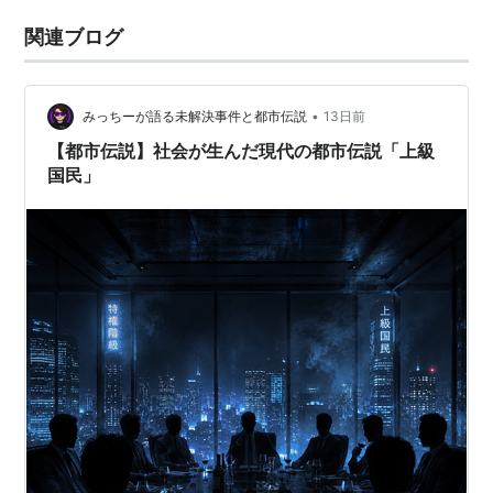
関連ブログ
•
みっちーが語る未解決事件と都市伝説
13日前
【都市伝説】社会が生んだ現代の都市伝説「上級
国民」