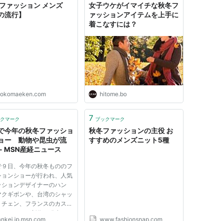
 ファッション メンズ
女子ウケがイマイチな秋冬フ
1の流行】
ァッションアイテムを上手に
着こなすには？
tokomaeken.com
hitome.bo
7
クマーク
ブックマーク
で今年の秋冬ファッショ
秋冬ファッションの主役 お
ョー 動物や昆虫が流
すすめのメンズニット5種
 - MSN産経ニュース
で９日、今年の秋冬もののフ
ションショーが行われ、人気
ッションデザイナーのハン
マクギボンや、台湾のシャッ
・チェン、フランスのカステ
ジャックらが新作を発表し
ankei.jp.msn.com
www.fashionsnap.com