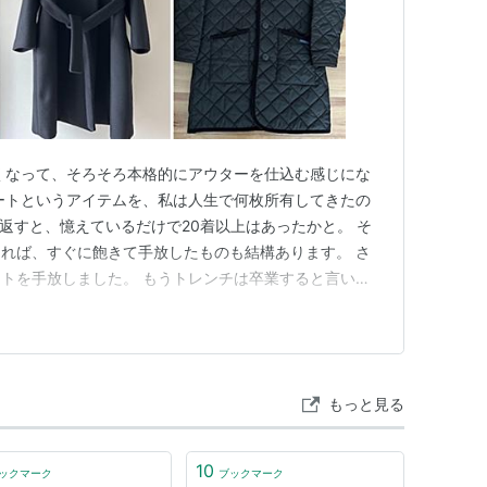
くなって、そろそろ本格的にアウターを仕込む感じにな
ートというアイテムを、私は人生で何枚所有してきたの
返すと、憶えているだけで20着以上はあったかと。 そ
れば、すぐに飽きて手放したものも結構あります。 さ
トを手放しました。 もうトレンチは卒業すると言いつ
い直したあのトレンチコートを。 ↓2023年春購入。
ite 手放すきっかけになったのは、シーズン前に鏡の前で試着した時
もっと見る
10
ックマーク
ブックマーク