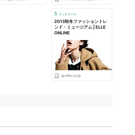
 とりわけ、カステルバジャ
作品は、“かぶりモノ”風の
クションが多く、一見する
5
ブックマーク
カブトムシやウサギ、トナカ
2013秋冬ファッショントレ
ンド・ミュージアム | ELLE
ONLINE
sp.elle.co.jp