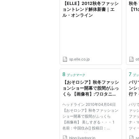
【ELLE】2012秋冬ファッシ
秋冬
ョントレンド解体新書｜エ
【1
ル・オンライン
sp.elle.co.jp
o
8
7
ブックマーク
ブッ
【おそロシア】秋冬ファッシ
パリ
ョンショー開幕で股間がふっ
ンシ
くら 【画像有】:ワロタニッ
行？
キ
ヘッドライン 2010年04月04日
パリ
【おそロシア】秋冬ファッション
ァッ
ショー開幕で股間がふっくら
ファ
【画像有】 美しすぎる・・・ 1
ナ・
名前：中国住み[] 投稿日：
ツィ
2010/04/03(土) 21:32:41.76
ルバ
blog.livedoor.jp
s