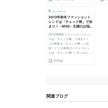
ID:FoKYHo8c 4月1日、ロシアの
た。
首都モスクワのモスクワ国際貿易
ックの
中心で、 2010/2011秋冬ファッ
コレ
6
ブックマーク
ションショーが開幕されました。
と、
2013年秋冬ファッショント
http://fashio...
イ...
レンドは「チェック柄」で決
まり！ - M3Q - 主婦のお悩
み解決サイト
2013年秋冬ファッショントレン
ドは「チェック柄」で決まり！
この秋冬は「チェック柄」に注
目！ / ”この秋冬のベストフレン
ドは、チェック柄” / ”ギンガム、
タータン、グレンなどバリエーシ
m3q.jp
ョン豊...他...全18件
関連ブログ