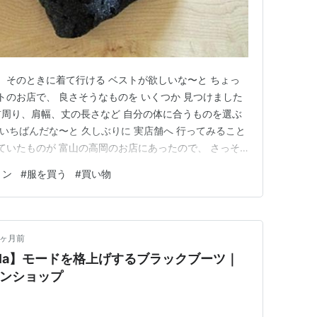
、 そのときに着て行ける ベストが欲しいな〜と ちょっ
トのお店で、 良さそうなものを いくつか 見つけました
com 首周り、肩幅、丈の長さなど 自分の体に合うものを選ぶ
 いちばんだな〜と 久しぶりに 実店舗へ 行ってみること
っていたものが 富山の高岡のお店にあったので、 さっそ
いろ まわったので、 辺りは だいぶ暗くなってますが。。
ョン
#
服を買う
#
買い物
あるらしく、 本店のこちらは フロアごとに 雰囲気が …
0ヶ月前
argiela】モードを格上げするブラックブーツ｜
インショップ