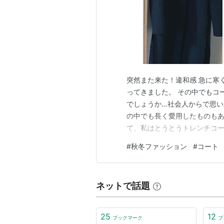
突然また来た！違和感 急に寒
ってきました。 その中でもコ
でしょうか…社会人からで思い
の中でも長く愛用したものもあ
て、私はとうとうトレンチコー
つ、やっぱり要る！となって買
#
秋冬ファッション
#
コート
www.icelifestyle.s
に違和感があったからです…
ネットで話題
25
12
ブックマーク
ブ