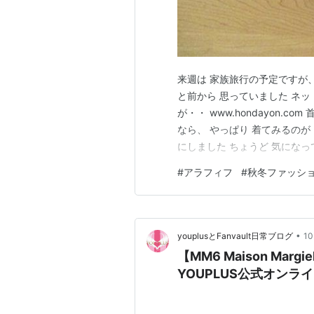
来週は 家族旅行の予定ですが
と前から 思っていました ネッ
が・・ www.hondayon.
なら、 やっぱり 着てみるのが
にしました ちょうど 気にな
く 先週末に・・ 他にも いろ
#
アラフィフ
#
秋冬ファッシ
富山と 石川にお店が 何店舗か
•
youplusとFanvault日常ブログ
1
【MM6 Maison M
YOUPLUS公式オンラ