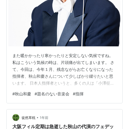
また暖かかったり寒かったりと安定しない気候ですね。
私はこういう気候の時は、片頭痛が出てしまいます。 さ
て、今回は、今年１月、残念ながらお亡くなりになった
指揮者、秋山和慶さんについて少しばかり綴りたいと思
います。 日本人指揮者というと、多くの人は「小澤征
爾」、「朝比奈隆」、「山田一雄」、「小林研一郎」を
#
秋山和慶
#
題名のない音楽会
#
指揮
思い浮かべるのではないでしょうか。しかし、世界で
も、国内でも活躍している日本人指揮者はかなりたくさ
んいらっしゃいます。「高関健」「山下一史」などもカ
•
ラヤンの弟子として有名ですよね。個人的には、私は
徒然草枕
1年前
「尾高忠明」が好きです。そして、「秋山和慶」も好き
大阪フィル定期は急逝した秋山の代演のフェデッ