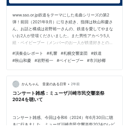
www.sso.or.jp鉄道をテーマにした名曲シリーズの第2
弾！前回（2021年9月）に引き続き、指揮は秋山和慶さ
ん、お話と構成は岩野裕一さんの、鉄道を愛してやまな
いお2人が登場くださいました。また男性アカペラ5人
組・ベイビーブー（メンバーのお一人が鉄道好きとのこ
と）と、朗読にはNHK-FM「かけるクラシック」でおな
#
演奏会レポート
#
札響
#
札幌交響楽団
#
鉄道
じみの市川紗椰さん（鉄道好きだそうです！）という、
#
秋山和慶
#
岩野裕一
#
ベイビーブー
#
市川紗椰
豪華なゲストをお迎え。当日のホワイエには特別に秋山
さんと岩野さんの秘蔵コレクション（鉄道模型と車体情
報が書かれた看板？ごめんなさい詳しくはわかりませ
ん）が展示されていました。また終演後のロビーでは、
•
かんちゃん 音楽のある日常
2年前
ベイビーブーのCD購入者向けのサ…
コンサート雑感：ミューザ川崎市民交響楽祭
2024を聴いて