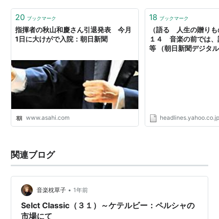
サンダーバード」。これは1965年に英国で作成…
20
18
ブックマーク
ブックマーク
指揮者の秋山和慶さん引退発表 今月
（語る 人生の贈りも
1日に大けがで入院：朝日新聞
１４ 音楽の前では、
等 （朝日新聞デジタル） 
ュース
www.asahi.com
headlines.yahoo.co.j
関連ブログ
•
音楽枕草子
1年前
Selct Classic（３１）～ケテルビー：ペルシャの
市場にて