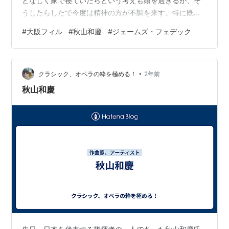
となしく家で寝ていたらという考えも頭を過ぎるが、そ
うしたらしたで今度は精神の方が不調を来す。特に既に
入手済みのチケットを無駄にするのは、貧乏性が主な行
#
大阪フィル
#
秋山和慶
#
ジェームズ・フェデック
動原則となっている私には非常に大きな精神的とストレ
スとなる。そこでこの週末は大阪方面にコンサートに繰
り出すことにする。 金曜日の仕事を早めに終えるとJRで
•
大阪へ。どうも最近は車内で半分意識不明になっている
クラシック、オペラの粋を極める！
2年前
ことが増えているが、今回もそれに近い。どうにか大阪
秋山和慶
に到着すると、まずは夕食にする。立ち寄った店…