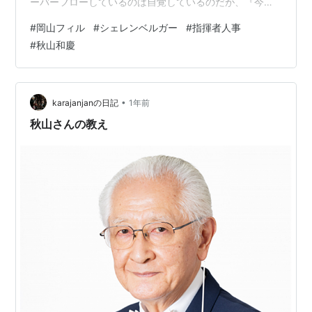
ーバーフローしているのは自覚しているのだが、『今し
か書けない』記事のため、先に更新する。 岡山フィルの
#
岡山フィル
#
シェレンベルガー
#
指揮者人事
ミュージックアドバイザーを務めた秋山和慶氏の逝去か
#
秋山和慶
ら半年、岡山フィルからは『名誉ミュージックアドバイ
ザー』の称号の贈呈が発表された。 楽団から発表された
コメントには「秋山先生がお亡くなりになった後も、当
団の活動は続いてまいります。しかしその音楽活動の道
•
karajanjanの日記
1年前
は、先生が愛してやまなかった音楽の道に…
秋山さんの教え