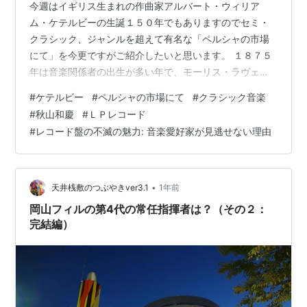
今週はイギリス生まれの作曲家アルバート・ウィリア
ム・ケテルビーの生誕１５０年でもありますのでセミ・
クラシック、ジャンルを超えて有名な「ペルシャの市場
にて」を今更ですがご紹介したいと思います。 １８７５
年は音楽関係者の出生が多い年で、モーリス・ラヴェ
ル、ヴァイオリニストのフリッツ・クライスラー、指揮
#
ケテルビー
#
ペルシャの市場にて
#
クラシック音楽
者のピエール・モントゥー、オルガニスト・医師のアル
#
秋山和慶
#
ＬＰレコード
ベルト・シュヴァイツァーがアニバーサリーです。ちな
#
レコード盤の不滅の魅力: 音楽愛好家が見逃せない理由
みに作家のトーマス・マン、精神科医のカール・グスタ
フ・ユングという有名人もいます。 ケテルビーの作品は
良くきかれますが、その生い立ちをここで簡単に―バー
ミンガムに生まれて幼年期から音楽教育を受け、木管
•
天井桟敷のつぶやきver3.1
1年前
楽…
岡山フィルの第4代の常任指揮者は？（その２：
完結編）