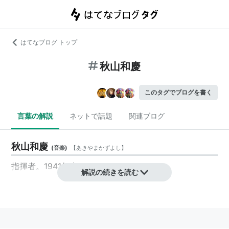
はてなブログ トップ
秋山和慶
このタグでブログを書く
言葉の解説
ネットで話題
関連ブログ
秋山和慶
(
音楽
)
【
あきやまかずよし
】
指揮者。1941年生れ。
解説の続きを読む