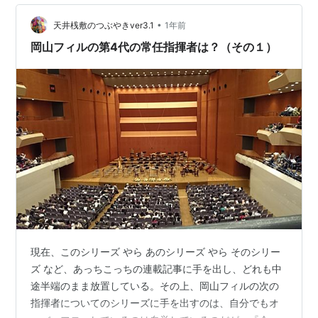
ばすことに繋がる。 今回は、その条件に合致する人物を
具体的にリストアップし、岡山フィルの未来を大胆に占
•
天井桟敷のつぶやきver3.1
1年前
っていきたい…
岡山フィルの第4代の常任指揮者は？（その１）
現在、このシリーズ やら あのシリーズ やら そのシリー
ズ など、あっちこっちの連載記事に手を出し、どれも中
途半端のまま放置している。その上、岡山フィルの次の
指揮者についてのシリーズに手を出すのは、自分でもオ