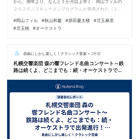
から。例年より、なんと１か月以上早く、岡山フィルの
２０２５／２６シーズンプログラムが発表された（２０
２４．１１．２０発表）。 岡山フィルは2025年6月から
#
岡山フィル
#
秋山和慶
#
原田慶太楼
#
児玉麻里
2027年3月まで耐震化工事のため、2年近くの間、岡山シ
#
児玉桃
#
オーケストラ
ンフォニーホールが使えない。 この期間は秋山ミュージ
ックアドバイザー（MA）の任期（5年）の総仕上げの時
期にもあたり、楽団の飛躍と本拠地の無い運営という難
しい舵取りとなる。 そんな中での来季プログラムは秋山
•
自由にしかし楽しく！クラシック音楽
2年前
MA体制になってから、ようやく…
札幌交響楽団 森の響フレンド名曲コンサート～鉄
路は続くよ、どこまでも：続・オーケストラで出
発進行！（2024/09） レポート