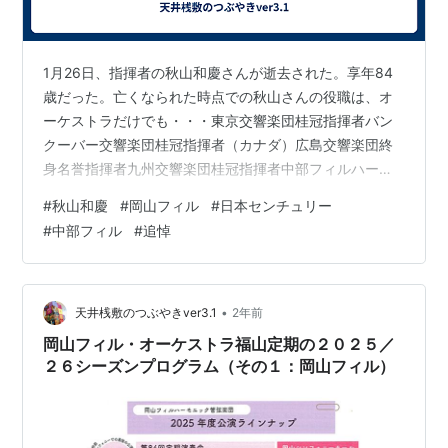
1月26日、指揮者の秋山和慶さんが逝去された。享年84
歳だった。亡くなられた時点での秋山さんの役職は、オ
ーケストラだけでも・・・東京交響楽団桂冠指揮者バン
クーバー交響楽団桂冠指揮者（カナダ）広島交響楽団終
身名誉指揮者九州交響楽団桂冠指揮者中部フィルハーモ
ニー交響楽団芸術監督兼首席指揮者日本センチュリー交
#
秋山和慶
#
岡山フィル
#
日本センチュリー
響楽団ミュージック・アドヴァイザー岡山フィルハーモ
#
中部フィル
#
追悼
ニック管弦楽団ミュージック・アドヴァイザー これほど
のポストを抱えていらっしゃった。桂冠指揮者や名誉指
揮者は、企業で言えば相談役や顧問のような色彩が強
く、過去の業績を称え、その識見を末永く提供してほし
•
天井桟敷のつぶやきver3.1
2年前
いという趣旨の役職だが、中部フィル・日本センチ…
岡山フィル・オーケストラ福山定期の２０２５／
２６シーズンプログラム（その１：岡山フィル）