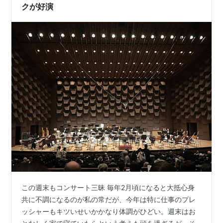
な指揮者の一人でした。 秋山さんは指揮の派手さなど
クが好演
と…
この週末もコンサート三昧 毎年2月頃になると大抵心身
共に不調になるのが私の常だが、今年は特に仕事のプレ
ッシャーもキツいせいかかなり体調がひどい。週末はお