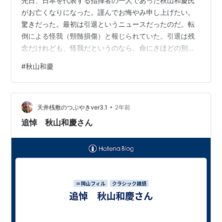
先日、日本を代表する指揮者の一人であった秋山和慶氏
がお亡くなりになった。謹んでお悔やみ申し上げたい。
驚きだった。最初は引退というニュースだったのだ。転
倒による怪我（頸髄損傷）と報じられていた。引退は残
念だけれども、怪我だというのなら、命にさほどの別状
はないだろう。リハビリを経て回復が期待出来るだろ
#
秋山和慶
う。そういうことで、あまり深刻に捉えていなかった。
そこからまもなくで訃報に接するとは・・・。年齢が年
齢だけに、あっという間に糸が切れてしまったのだろう
•
か・・。 天国に旅立った本人や御家族の無念の心中を察
天井桟敷のつぶやきver3.1
2年前
するに余りあるが、日本のクラシック界を牽引し続け、
追悼 秋山和慶さん
現役バリバリをずっと続け、倒れた日の前日まで指揮…