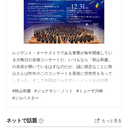
レジデント・オーケストラである東響が毎年開催してい
る大晦日の名物コンサートだ。いつもなら「秋山和慶」
の名前が輝いているはずなのだが、誠に残念なことに秋
山さんは昨年のこのコンサートを最後に突然世を去って
しまった。そこで今回はジョナサン・ノットがその音楽
監督としての最後の仕事としてこのコンサートの指揮を
#
秋山和慶
#
ジョナサン・ノット
#
ミューザ川崎
かって出た。題して「秋山和慶トリビュート」。最初は
#
ジルベスター
鉄道好きの秋山さんを偲んでヨハン・シュトラウス２世
のポルカ「観光列車」作品281。軽快なノットの捌きが心
地よいスターターとなった。次はバリー・グレイス作曲
ネットで話題
もっと見る
ジョナサン・ノット選曲・監修の「ザ・ベスト・オブ・