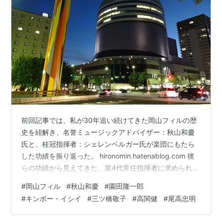
前回記事では、私が30年追い続けてきた岡山フィルの歴
史を紐解き、名誉ミュージックアドバイザー：秋山和慶
氏と、桂冠指揮者：シェレンベルガー氏が楽団にもたら
した功績を振り返った。 hironomin.hatenablog.com 彼
らの功績から見えてきた、第4代常任指揮者に求められる
2つの条件。 ①秋山和慶が築いた路線を継承しうるキャ
#
岡山フィル
#
秋山和慶
#
園田隆一郎
リアと経験を有すること ②シェレンベルガー体制で培っ
#
キンボー・イシイ
#
三ツ橋敬子
#
高関健
#
尾高忠明
た本場ヨーロッパの音楽づくりを継承しうる人物である
こと この2つの条件は、すなわち岡山フィルの強みを伸