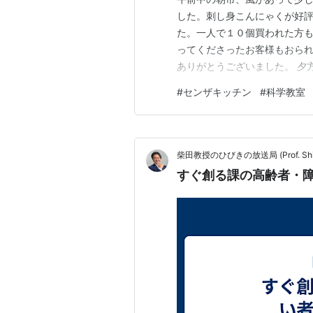
した。刺し身こんにゃくが好
た。一人で１０個買われた方
ってくださったお客様もおら
ありがとうございました。 夕
をしました。小さなお子さん
#
センザキッチン
#
科学教室
ただいて安全に楽しく作るこ
わらやま村民塾」に掲載される
柴田教授のひびきの放送局 (Prof. Shiba
すぐ創る課の高齢者・