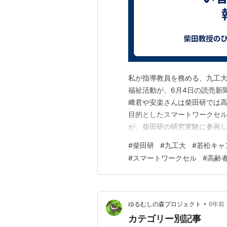
私が指導教員を務める、九工
福祉活動が、6月4日の読売新
﨑君や安楽さんは柴田研では
目的としたスマートワークセル
が、柴田研の研究実験に参画
とや、パーキンソン病を患っ
#
柴田研
#
九工大
#
若松キャ
援したいと思ったのがきっかけ
#
スマートワークセル
#
高齢
ショップにこぎつけて欲しい
•
ゆるむしの森プロジェクト
6年前
カテゴリー別記事