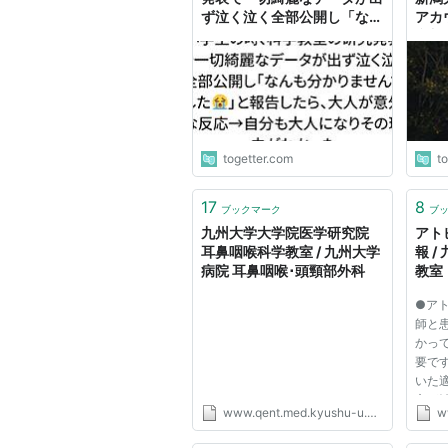
ず泣く泣く全部公開し「なん
アカ
も分かりませんでした😭」
参加
と報告したら、大人が意外な
をツ
反応→自分も大人になりその
理由がわかった
togetter.com
t
17
8
ブックマーク
ブ
九州大学大学院医学研究院
アト
耳鼻咽喉科学教室 / 九州大学
報 
病院 耳鼻咽喉･頭頸部外科
教室
●ア
師と
かっ
要で
いた
方が
www.qent.med.kyushu-u.ac.jp
w
能で
性皮