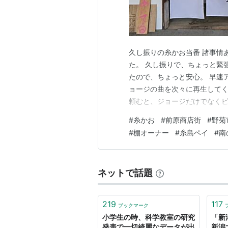
久し振りの糸かお当番 諸事情
た。 久し振りで、ちょっと緊
たので、ちょっと安心。 早速
ョージの曲を次々に再生してく
頼むと、ジョージだけでなく
けれど、糸かおだとジョージ
#
糸かお
#
前原商店街
#
野菊
スに流れ続けるのです。（ホン
#
棚オーナー
#
糸島ペイ
#
南
よ！（とはいえ、お客様が支
ネットで話題
219
117
ブックマーク
小学生の時、科学教室の研究
「新
発表で一切綺麗なデータが出
新潟