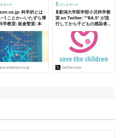
ています。ぜひご一読くださ
5
クマーク
ブックマーク
九州大学大学院医学研究...
zon.co.jp: 科学的とは
🎗新潟大学医学部小児科学教
いうことか―いたずら博
室 on Twitter: ""BA.5" が流
科学教室: 板倉聖宣: 本
行してから子どもの感染者が
急増し、入院が必要になる、
重症化する子どもが増えてし
まっています 以前から使わ
れている新型コロナの重症度
の定義や一般の方の持ってい
るイメージと実際に起きてい
ることの相違が大きく、入院
ww.amazon.co.jp
twitter.com
が…
https://t.co/uIc0aMfAXx"