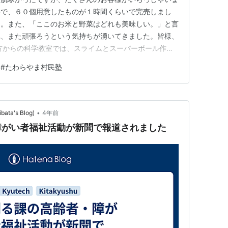
評で、６０個用意したものが１時間くらいで完売しまし
も。また、「ここのお米と野菜はどれも美味しい。」と言
れ、また頑張ろうという気持ちが湧いてきました。皆様、
方からの科学教室では、スライムとスーパーボール作り
が多かったのですが、保護者や公民館の方々にお手伝いい
#
たわらやま村民塾
とができました。今回画像はありませんが、公民館報「た
のではと思います。 私は疲れ…
•
ta's Blog)
4年前
障がい者福祉活動が新聞で報道されました