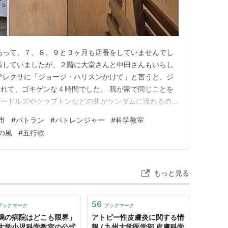
あって、７、８、９と３ヶ月も店番をしていませんでし
張していましたが、２階に大堂さんと中田さんもいらし
アレクサに「ジョージ・ハリスンかけて」と言うと、ジ
れて、ゴキゲンな４時間でした。 我が家で同じことを
ビードルズやクラプトンなどの曲がランダムに流れるのだ
の曲オンリー（アルバムから順に流してる？）がエンドレ
市
#
パトラン
#
パトレンジャー
#
科学教室
トに幸せ💖） 糸かおでは、糸島ペイも使えるんです
の風
#
五行歌
払い時「糸島ペイで」って言われ…
もっと見る
56
ブックマーク
ブックマーク
潟の病院はどこも限界」
アトピー性皮膚炎に関する情
大学小児科学教室の公式
報 / 九州大学医学部 皮膚科学