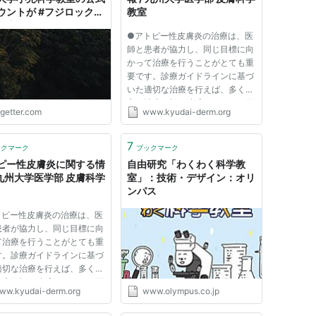
ウントが #フジロック
教室
予定者に向け現場の状況
●アトピー性皮膚炎の治療は、医
イート
師と患者が協力し、同じ目標に向
かって治療を行うことがとても重
要です。診療ガイドラインに基づ
いた適切な治療を行えば、多くの
方が治療目標を達成することが可
ogetter.com
www.kyudai-derm.org
能です。本ページでは、アトピー
性皮膚炎に関する様々な情報を掲
載しています。ぜひご一読くださ
7
ックマーク
ブックマーク
い。 九州大学大学院医学研究...
ピー性皮膚炎に関する情
自由研究「わくわく科学教
/ 九州大学医学部 皮膚科学
室」：技術・デザイン：オリ
ンパス
トピー性皮膚炎の治療は、医
患者が協力し、同じ目標に向
て治療を行うことがとても重
す。診療ガイドラインに基づ
適切な治療を行えば、多くの
治療目標を達成することが可
ww.kyudai-derm.org
www.olympus.co.jp
す。本ページでは、アトピー
膚炎に関する様々な情報を掲