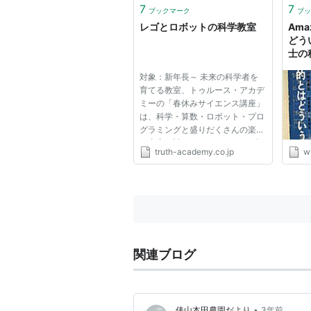
載し
7
7
ブックマーク
ブッ
い。 
レゴとロボットの科学教室
Ama
どう
士の
対象：新年長～ 未来の科学者を
育てる教室、トゥルース・アカデ
ミーの「春休みサイエンス講座」
は、科学・算数・ロボット・プロ
グラミングと盛りだくさんの楽し
い内容が詰まっています！ いず
truth-academy.co.jp
w
れも１日だけの単発講座。新年度
（2022年4月～）から、当アカデ
ミーの受講を検討している方向け
の体験講座です。いずれも春休
み...
関連ブログ
•
俵山本田農園だより
3年前