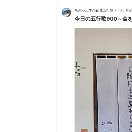
•
ちのっぷすの徒然五行歌
10ヶ月
今日の五行歌900～命