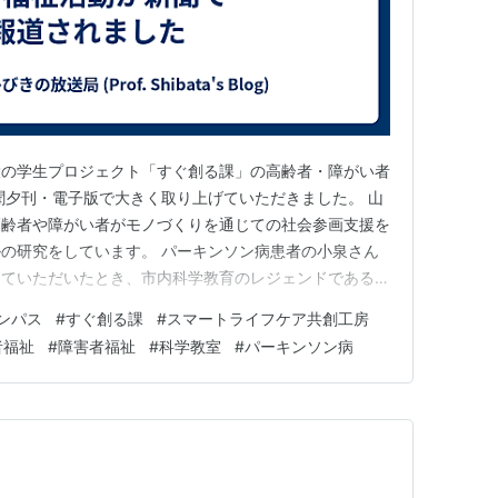
大の学生プロジェクト「すぐ創る課」の高齢者・障がい者
聞夕刊・電子版で大きく取り上げていただきました。 山
高齢者や障がい者がモノづくりを通じての社会参画支援を
の研究をしています。 パーキンソン病患者の小泉さん
していただいたとき、市内科学教育のレジェンドであるこ
てからのご苦労をお聞きし、是非、すぐ創る課として御支
ンパス
#
すぐ創る課
#
スマートライフケア共創工房
です。 容易でない取り組みですが、何とか夢のワーク
者福祉
#
障害者福祉
#
科学教室
#
パーキンソン病
と願っています！