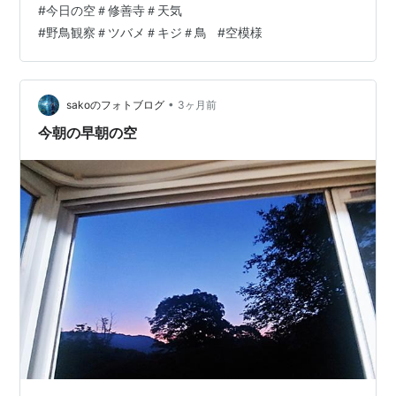
#
今日の空＃修善寺＃天気
の間から青い空が覗いています。。。 ランキング参加中
#
野鳥観察＃ツバメ＃キジ＃鳥
#
空模様
gooからきました ランキング参加中野鳥観察 ランキング
参加中写真・カメラ ランキング参加中鳥が好きな人たち
•
sakoのフォトブログ
3ヶ月前
今朝の早朝の空