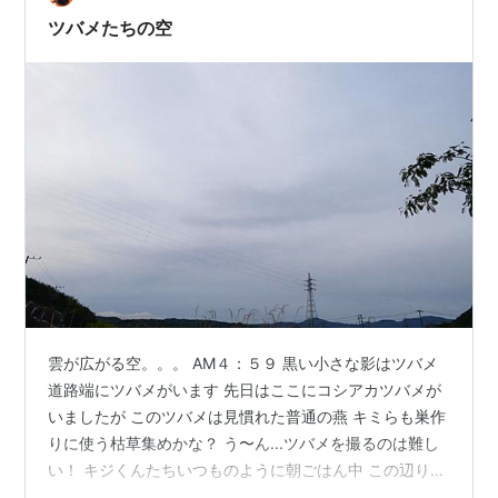
ま …
ツバメたちの空
雲が広がる空。。。 AM４：５９ 黒い小さな影はツバメ
道路端にツバメがいます 先日はここにコシアカツバメが
いましたが このツバメは見慣れた普通の燕 キミらも巣作
りに使う枯草集めかな？ う〜ん...ツバメを撮るのは難し
い！ キジくんたちいつものように朝ごはん中 この辺り、
台風の影響が出てくるのは午後からだとか 今はまだ畝雲