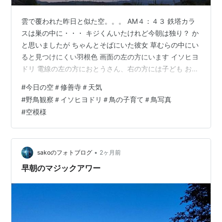
雲で覆われた昨日と似た空。。。 AM４：４３ 鉄塔カラ
スは巣の中に・・・ キジくんいたけれど今朝は独り？ か
と思いましたが ちゃんとそばにいた彼女 草むらの中にい
ると見つけにくい羽根色 画面の左の方にいます イソヒヨ
ドリ 電線の左の方におとうさん、右の方には子ども おと
うさん羽繕い、それを真似する子どもです バランス崩し
#
今日の空＃修善寺＃天気
て落ちたりしない？と、思いましたが ”心配ご無
#
野鳥観察＃イソヒヨドリ＃鳥の子育て＃鳥写真
用！”と、飛びました！ でもまだ高いところから滑空する
#
空模様
ように飛ぶことはできるけど この前うちのリビングの窓
に当たった子のように まだまだうまく飛べない子どもヒ
ヨドリだからきっと 近くの家の庭のどこかに飛び込んで
隠れるのでしょう・・・…
•
sakoのフォトブログ
2ヶ月前
早朝のマジックアワー