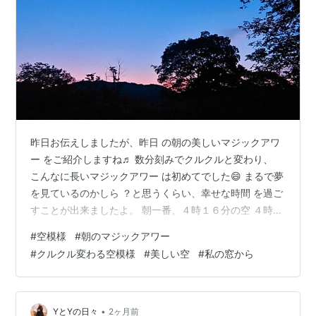
昨日お伝えしましたが、昨日 の朝の美しいマジックアワ
ー をご紹介しますね♬ 数分刻みでクルクルと変わり、
こんなに長いマジックアワー は初めてでした😄 まるで夢
を見ているのかしら ？と思うくらい、幸せな時間 を過ご
すことが出来ましたよ。 朝一番、４時１６分の空 ４時２
２分 ４時２５分 ４時３２分 ４時４２分 ４時４７分 ４時
#
空模様
#
朝のマジックアワー
５６分 ５時０８分 ５時１５分 ６時１２分 一日でこんな
#
クルクル変わる空模様
#
美しい空
#
私の窓から
にもたくさんの 空の表情が見られる事なんて 年に何回も
ありません・・・ そして、昨日は一日良く晴れ ていた事
もあり、日中もステ キな空模様が見られたのです よ😄
ここ数日は、晴れた朝の放射 冷却か、結構寒くて昼過ぎ
•
YとYの日々
2ヶ月前