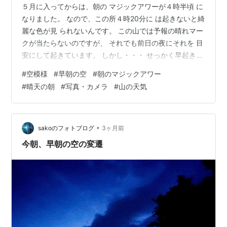
５月に入ってからは、朝の マジックアワーが４時半頃 に
なりました。 なので、この所４時20分に は起きないと綺
麗な色が見 られないんです。 この山では予報の晴れマー
クが当たらないのですが、 それでも前日の夜にそれを 目
安にして起きています。 しかし・・・ せっかく早起きし
ても、よ く外れます😭 と言う事で、今朝は綺麗な 青色
#
空模様
#
早朝の空
#
朝のマジックアワー
の空が見られましたよ。 ＜４時２０分の空＞ この色に関
#
晴天の朝
#
写真・カメラ
#
山の天気
しては、本当は もっと濃い色でしたが、ス マホからＰＣ
に持ってくる と全然良い色じゃないです😱 ＜４時３５分
の空＞ ＜４時４５分の空＞ 今朝は偶然（？）予報が 当
たって良かったです♬ ランキング参加中日々の天気ラン
•
sakoのフォトブログ
3ヶ月前
キン…
今朝、早朝の空の変遷