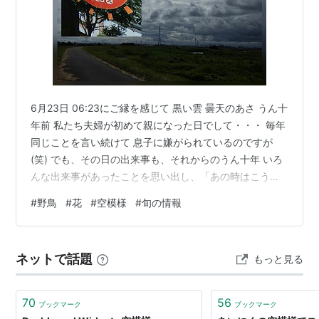
6月23日 06:23にご縁を感じて 黒い雲 曇天のあさ うん十
年前 私たち夫婦が初めて親になった日でして・・・ 毎年
同じことを言い続けて 息子に嫌がられているのですが
(笑) でも、その日の出来事も、それからのうん十年 いろ
んな出来事があったことを思い出し、「あの時はこうだ
った」と想起する。もうそれなりの年代になったからの
#
野鳥
#
花
#
空模様
#
旬の情報
思いなのかもしれないけれど、来年も また 同じことを言
ってそうです。 アゲハチョウと柏葉アジサイ 毛虫がいっ
ぱいついている葉っぱは、この柏葉アジサイの葉ではな
ネットで話題
もっと見る
いけれど 蝶となった姿を愛でるのは嫌ではない。 でも防
虫剤を散布しなくちゃと決意する日々です。 12:22 きれ
いな…
70
56
ブックマーク
ブックマーク