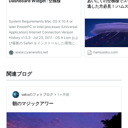
Dashboard Widget : 空模様
あいにくの空模様でス
逃した方必見！:ハム
System Requirements Mac OS X 10.4 or
later PowerPC or Intel processor (Universal
Application) Internet Connection Version
History v1.5.3 : Jul 23, 2011 : OS X Lion およ
び最新の Safari をインストールした環境に対
応しました。 Old Version v1.5.2 : Mar 24,
www.cyanworks.net
hamusoku.com
2011 : 週間天気予報の最低／最高気温が逆に
表示...
関連ブログ
•
sakoのフォトブログ
1ヶ月前
朝のマジックアワー