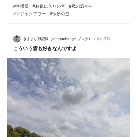
しいです。 ランキング参加中空の写真ランキング参加中
#
空模様
#
お気に入りの空
#
私の窓から
日々の天気ランキング参加中日常ランキング参加中お写
#
マジックアワー
#
散歩の空
んぽ日記 最高気温 ８．５度 最低気温 ７．０度
•
きままな雑記帳（anchachangのブログ）
4ヶ月前
こういう雲も好きなんですよ