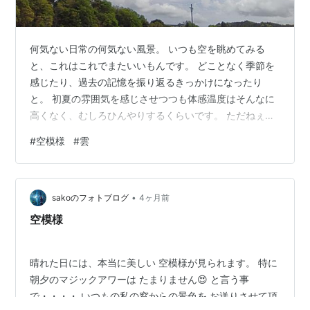
何気ない日常の何気ない風景。 いつも空を眺めてみる
と、これはこれでまたいいもんです。 どことなく季節を
感じたり、過去の記憶を振り返るきっかけになったり
と。 初夏の雰囲気を感じさせつつも体感温度はそんなに
高くなく、むしろひんやりするくらいです。 ただねぇ、
梅雨前の時期ってのはさほど湿度も高くありませんから
#
空模様
#
雲
じつに過ごしやすい季節でもあるんです。 それでもここ
最近は暑くなるのも早くなってますし、秋口でもまだま
だ残暑厳しい状態だったりします。 なので、連休前くら
•
いってのがけっこういい天気だと過ごしやすいもんで
sakoのフォトブログ
4ヶ月前
す。 そういうのもあるのか観光客も多い。 たしか大きな
空模様
イベントはこれからだと思うんですけどね。…