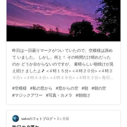
昨日は一日曇りマークがつい ていたので、空模様は諦め
て いました。 しかし、何と！ その時間だけ晴れだった
のか どうか分からないのですが、 素晴らしい朝焼けが見
え続け ましたよ🎵 <４時１５分> <４時２０分> <４時２
９分> <４時４４分> <４時４８分> <４時５２分> 毎日ウ
エザーニュースにアップ していますが、県内の他の方々
#
空模様
#
私の窓から
#
窓からの空
#
朝
#
朝の空
の空を見ると、マジックアワー にはなっていなかったの
#
マジックアワー
#
写真・カメラ
#
朝焼け
で、山 の上にある私の家だけの現象か も知れませんが😆
ランキング参加中空の写真ランキング参加中日々の天気
ランキング参加中日常ランキング参加中お写んぽ日記 最
高気温 １２．８度 最低気温 １０．８度
•
sakoのフォトブログ
2ヶ月前