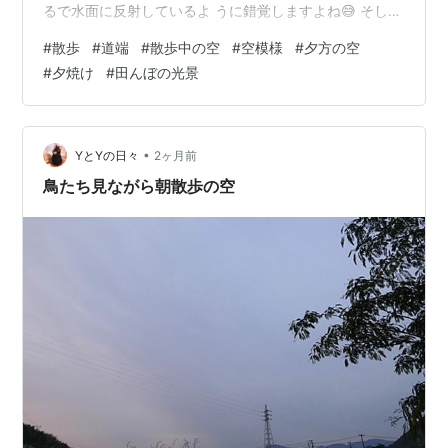
るで水面に反射しているよ うに錯覚しますよね😅 そし
て、こちらは本物の田 んぼに反射している様子で す。 👆
#
散歩
#
道端
#
散歩中の空
#
空模様
#
夕方の空
これらの西の空は日没の 様子ですが、その他の東・ 南・
#
夕焼け
#
田んぼの光景
北の空はまだ青空なん です。 ＜東の空＞ 田んぼにはっ
きりと景色 が写ると、とても美しい ですよね。 ＜👇南の
空＞ ＜山に上がる時の北の空＞ ＜山の頂上の北の空＞ 👇
最後、家に帰った時はほぼ 日没に。 晴れてさえいれば、
•
YとYの日々
2ヶ月前
この…
鳥たち見ながら朝散歩の空