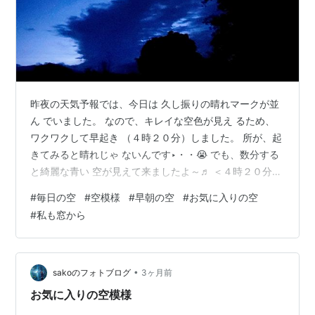
昨夜の天気予報では、今日は 久し振りの晴れマークが並
ん でいました。 なので、キレイな空色が見え るため、
ワクワクして早起き （４時２０分）しました。 所が、起
きてみると晴れじゃ ないんです‣・・😭 でも、数分する
と綺麗な青い 空が見えて来ましたよ～♬ ＜４時２０分＞
＜５時２７分＞ ＜５時３６分＞ ＜５時４５分＞ まあ、
#
毎日の空
#
空模様
#
早朝の空
#
お気に入りの空
そもそもここの山はお 天気が殆ど当たらないのです よね
#
私も窓から
😥 でも、予報ではこの良いお天 気の状態は２時間くらい
で、 その後は残念ながら曇りとな っています。 でも、
結果、早起きして良か ったかも😆 ランキング参加中空の
写真ランキング参加中日々の天気ランキング参加中日常
•
sakoのフォトブログ
3ヶ月前
ランキング…
お気に入りの空模様