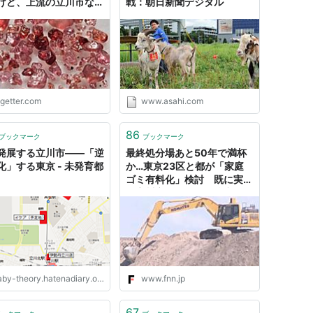
けど、上流の立川市など
戦：朝日新聞デジタル
見かけないのでどこから
のだろう
ogetter.com
www.asahi.com
86
ブックマーク
ブックマーク
発展する立川市――「逆
最終処分場あと50年で満杯
化」する東京 - 未発育都
か…東京23区と都が「家庭
ゴミ有料化」検討 既に実施
の立川市は可燃ゴミ排出量が
前年度比17.5%減｜FNNプラ
イムオンライン
by-theory.hatenadiary.org
www.fnn.jp
67