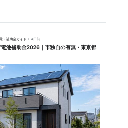
され、戦後は米軍基地となった。1955年前後には基
隊と住民らが衝突した（砂川事件、砂川闘争）。
は陸上自衛隊立川駐屯地となるとともに、残りの一部は
•
電・補助金ガイド
4日前
になっている。
電池補助金2026｜市独自の有無・東京都