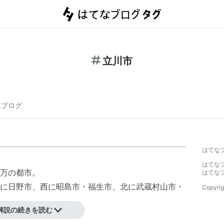
立川市
連ブログ
はてな
はてな
7万の都市。
はてな
に
日野
市、西に
昭島
市・
福生
市、北に
武蔵村山
市・
Copyrig
解説の続きを読む