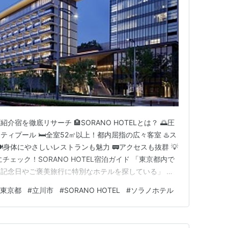
宿を徹底リサーチ 🏨SORANO HOTELとは？ 🌅圧
ィプール 🛏️全室52㎡以上！都内屈指の広々客室 ♨️ス
️身体にやさしいレストランも魅力 🚃アクセスも抜群 💡
チェック！SORANO HOTEL宿泊ガイド 「東京都内で
記念日やご褒美旅行に特別なホテルを探している」 そ
いのが、東京都立川市にあるSORANO HOTEL（ソラ
東京都
#
立川市
#
SORANO HOTEL
#
ソラノホテル
約30分という好アクセス 🌟全室52㎡以上のゆったり客