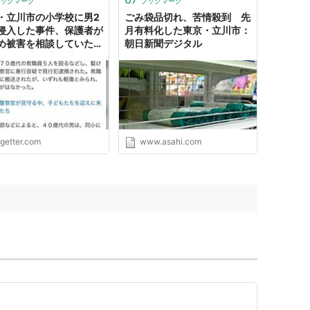
ックマーク
ブックマーク
・立川市の小学校に男2
ごみ袋品切れ、苦情殺到 先
侵入した事件、保護者が
月有料化した東京・立川市：
め被害を相談していたこ
朝日新聞デジタル
判明 自力救済の蔓延を
する声も
ogetter.com
www.asahi.com