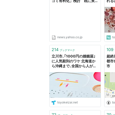
ゴミ有料化」検討 既に実施
れる
の立川市は可燃ゴミ排出量が
では
前年度比17.5％減（FNNプラ
来た
イムオンライン） - Yahoo!
ニュース
news.yahoo.co.jp
t
214
109
ブックマーク
立川市､｢1000円の婚姻届｣
超絶
に人気殺到のワケ 北海道か
都市
ら沖縄まで､全国から人が来
市
た！
toyokeizai.net
ba
72
70