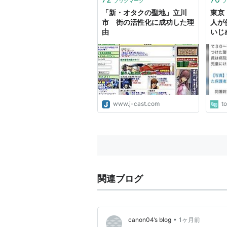
ブックマーク
ブ
「新・オタクの聖地」立川
東京
市 街の活性化に成功した理
人が
由
いじ
とが
懸念
www.j-cast.com
t
関連ブログ
•
canon04’s blog
1ヶ月前