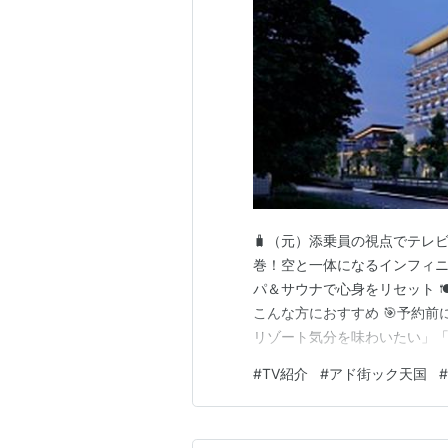
🧳（元）添乗員の視点でテレビ紹介
巻！空と一体になるインフィニテ
パ＆サウナで心身をリセット 🍽
こんな方におすすめ 🎯予約前に
リゾート気分を味わいたい」「
んな方にぜひ注目していただきた
#
TV紹介
#
アド街ック天国
#
ノホテル）です。 🌟新宿から
室 🌟空…