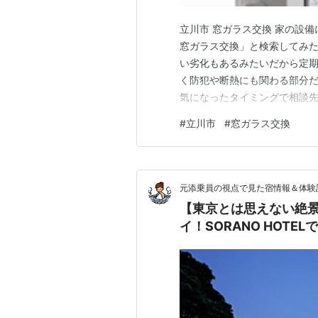
立川市 窓ガラス交換 家の設
窓ガラス交換」と検索してみた
い劣化もあるみたいだから定期
く防犯や断熱にも関わる部分
気になったタイミングで相談先
＝＝＝＝＝＝＝＝＝＝＝＝■会社
#
立川市
#
窓ガラス交換
２６８ ■営業時間9:00～17:00 
glass.…
元添乗員の視点で見た宿情報＆体験
【東京とは思えない絶
イ！SORANO HOTE