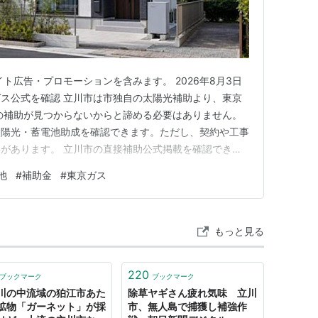
ト広告・プロモーションを含みます。 2026年8月3日
ス公式を確認 立川市は市独自の太陽光補助より、東京
の補助が見つからないからと諦める必要はありません。
太陽光・蓄電池助成を確認できます。ただし、契約や工事
があります。 立川市の直接補助公式掲載を確認できず
万円/kW 都・蓄電池10万円/kWh 東京都の事前申込受付中
池
#
補助金
#
東京ガス
京都助成を前提に「対象型番・申請順・補助前価格」を見
…
もっと見る
220
ブックマーク
ブックマーク
川の中流域の狛江市あた
除草ヤギさん疲れ気味 立川
鉱物「ガーネット」が採
市、無人島で捕獲し補強作