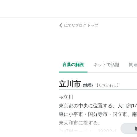
はてなブログ トップ
言葉の解説
ネットで話題
関
立川市
(
地理
)
【
たちかわし
】
→
立川
東京都の中央に位置する、人口約1
東に
小平
市・国分寺市・国立市、南
東大和
市に接する。
市町村コード： 13202-1