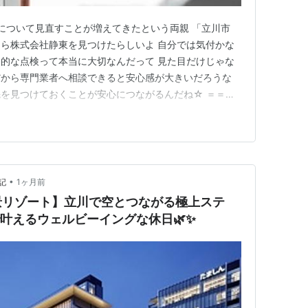
備について見直すことが増えてきたという両親 「立川市
ら株式会社静東を見つけたらしいよ 自分では気付かな
的な点検って本当に大切なんだって 見た目だけじゃな
だから専門業者へ相談できると安心感が大きいだろうな
を見つけておくことが安心につながるんだね☆ ＝＝＝
名株式会社静東 ■住所〒197-0003東京都福生市熊川
■定休日土,日※休日も相談可 ■HP https://seitou-
•
記
1ヶ月前
景リゾート】立川で空とつながる極上ステ
Lで叶えるウェルビーイングな休日🌿✨