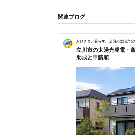
旧立川飛行場
関連ブログ
1922年、陸軍の立川飛行場が設置
地拡張への反対運動が激化して警官
1977年に返還され、敷地の一部
おひさまと暮らす。全国の太陽光発
昭和記念公園（
昭島
市にまたがる）
立川市の太陽光発電・蓄
助成と申請順
交通
JR中央線・青梅線・南武線
多摩都市モノレール
西武
拝島線
甲州街道
五日市街道