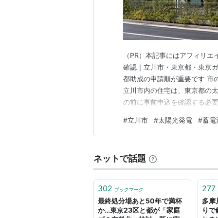
（PR）本記事にはアフィリエイ
確認｜立川市・東京都・東京ガ
都助成の申請順が重要です 市
立川市内の住宅は、東京都の
の前に事前申込を確認する必要
都・既存住宅3.75kW以下15
#
立川市
#
太陽光発電
#
蓄電
結論：立川市の持ち家は、東
積もりで確認します。 立川市
ネットで話題
302
277
ブックマーク
最終処分場あと50年で満杯
多摩
か…東京23区と都が「家庭
りで