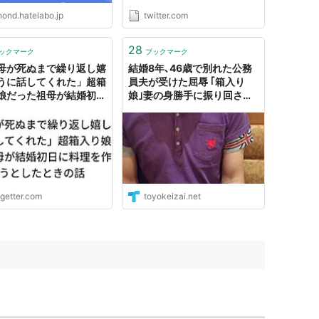
https://t.co/BHEmAyninn"
nond.hatelabo.jp
twitter.com
28
ックマーク
ブックマーク
母が死ぬまで繰り返し嬉
結婚8年､46歳で別れた公務
うに話してくれた」超箱
員夫が受けた屈辱 ｢箱入り
娘だった祖母が結婚初日
娘｣妻の身勝手に振り回され
理を作ろうとしたときの
続けた
ogetter.com
toyokeizai.net