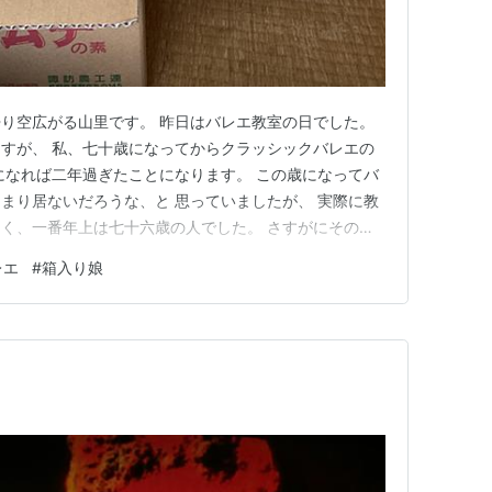
り空広がる山里です。 昨日はバレエ教室の日でした。
すが、 私、七十歳になってからクラッシックバレエの
になれば二年過ぎたことになります。 この歳になってバ
まり居ないだろうな、と 思っていましたが、 実際に教
く、一番年上は七十六歳の人でした。 さすがにその方
の六十歳に始め、バレエ歴十六年の代ベテランですけど
レエ
#
箱入り娘
代の人四十代の人、 つまりはシニアのバレエクラスが存
がけないことでした…