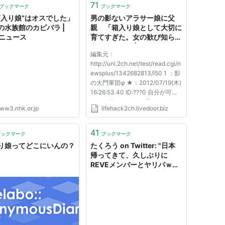
71
ブックマーク
ブックマーク
箱入り娘”はオスでした」
男の影ないアラサー娘に父
の水族館のカピバラ |
親 「箱入り娘として大切に
Kニュース
育てすぎた。女の歓び知らず
申し訳ない」 | ライフハック
編集元：
ちゃんねる弐式
http://uni.2ch.net/test/read.cgi/n
ewsplus/1342682813/l50 1 ：影
の大門軍団φ ★：2012/07/19(木)
16:26:53.40 ID:???0 自分が可愛
がった娘がどこかの男のものにな
ww3.nhk.or.jp
lifehack2ch.livedoor.biz
ってしまう時、父親の心は乱れる
ものだが、 なかには“逆”の悩みを
抱えている父親も増えているとい
41
ブックマーク
ブックマーク
う。 「ウチの次女はアラサーな
り娘ってどこにいんの？
たくろう on Twitter: "日本
のに、まったく男...
帰ってきて、久しぶりに
REVEメンバーとヤリパｗ参
加した女の子の中に慶応の娘
いて大興奮や！箱入り娘をし
っかり傷物にさせてもらった
でーｗｗまあもうやられすぎ
て腐りきってるけどなｗ手前
はわいやｗｗ