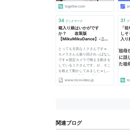
togetter.com
a
34
31
ブックマーク
ブ
箱入り娘はいかがです
「祖
か？ 改装版
しそ
【MikuMikuDance】‐ニコ
入り
ニコ動画(ββ)
に料
とっても元気なミクさんですｗ
話
カメラさんも振り回されっぱなし
ですｗ固定カメラで映える動きを
しているミクさんです。が、そこ
を敢えて動かしてみましたｗしか
し、CG映像界隈って異様にコン
www.nicovideo.jp
t
ポジットのレベル高いです
ね。。。むむむむむ。ノウハウと
センスが欲しいです（泣またいろ
いろお借りしました。 → 作曲
者様：...
関連ブログ