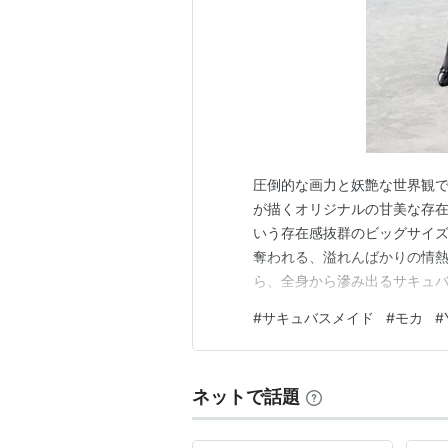
圧倒的な画力と妖艶な世界観で
が描くオリジナルの甘美な存在
いう存在感抜群のビッグサイズ
奪われる、溢れんばかりの情
ら、全身から滲み出るサキュ
きます。 ▶ 『モカ』豪華版
#
サキュバスメイド
#
モカ
#
全高約26cmという圧倒的な
密に計算された肉体美は、原型
ネットで話題