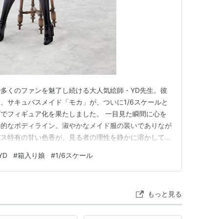
多くのファンを魅了し続ける大人気絵師・YD先生。彼
、サキュバスメイド「モカ」が、ついに1/6スケールと
でフィギュア化を果たしました。 一目見た瞬間に心を
熱的なボディライン。淑やかなメイド服の装いでありなが
バス特有の甘い色香が、見る者の理性を静かに溶かしてい
を予約・確認する 視線を釘付けにする極上の造形美と質感
YD
#
箱入り娘
#
1/6スケール
ボリューム感で立体化された本作。柔らかな肌の質感や緻
・彩色を手掛けた…
もっと見る