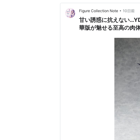
•
Figure Collection Note
10日前
甘い誘惑に抗えない…Y
華版が魅せる至高の肉