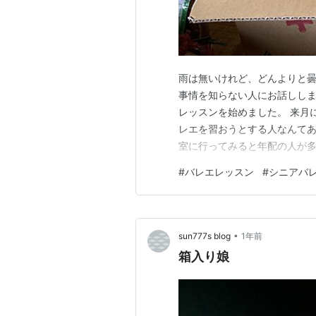
雨は無いけれど、どんよりと曇
事情を知らない人にお話ししま
レッスンを始めました。 来月
レエを習おうとする人なんてあ
室に行ってみると年配の人が多
は私の様な新米と違って 還暦
#
バレエレッスン
#
シニアバ
ね。 私と一つ違いの人、五十
在してましたの。 コレは思い
•
sun777s blog
1年前
箱入り娘