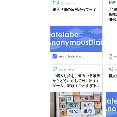
124
108
ブックマーク
箱入り娘の反対語って何？
「“
高知
NH
anond.hatelabo.jp
w
67
42
ブックマーク
『箱入り娘を、並みいる家族
箱入
からどうにかして外に出す』
ゲーム、家族手ごわすぎる→
大家族ストーリー妄想に発展