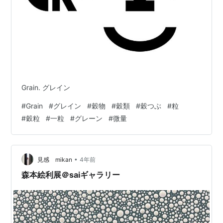
Grain. グレイン
#
Grain
#
グレイン
#
穀物
#
穀類
#
穀つぶ
#
粒
#
穀粒
#
一粒
#
グレーン
#
微量
•
見感 mikan
4年前
森本絵利展＠saiギャラリー