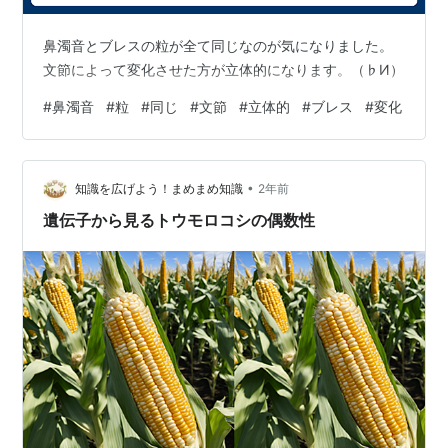
鼻濁音とブレスの粒が全て同じなのが気になりました。
文節によって変化させた方が立体的になります。（♭И）
#
鼻濁音
#
粒
#
同じ
#
文節
#
立体的
#
ブレス
#
変化
•
知識を広げよう！まめまめ知識
2年前
遺伝子から見るトウモロコシの偶数性