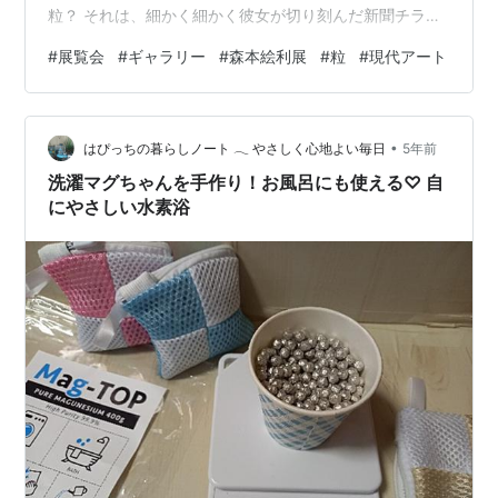
粒？ それは、細かく細かく彼女が切り刻んだ新聞チラ
シ。とっても細かいけど、きちんとそろえて切られてい
#
展覧会
#
ギャラリー
#
森本絵利展
#
粒
#
現代アート
るのがわかる。 その後saiギャラリーで再開してこれまで
何回その細かい紙の貼った瓶を眺めたことだろう（そし
てほしいとも何回も思って今にいたる）。 そして平面作
•
品。大きさが違う粒が描かれている。大きさが違うと言
はぴっちの暮らしノート 𓂃 やさしく心地よい毎日
5年前
っても大きくても２，３㎜ぐらい。 何を見ているのかわ
洗濯マグちゃんを手作り！お風呂にも使える♡ 自
からなくなるぐらい。…
にやさしい水素浴