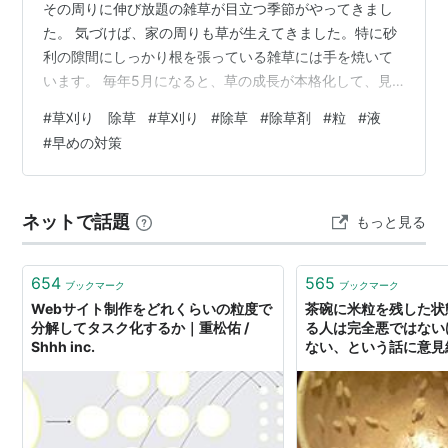
その周りに伸び放題の雑草が目立つ季節がやってきまし
た。 気づけば、家の周りも草が生えてきました。特に砂
利の隙間にしっかり根を張っている雑草には手を焼いて
います。 毎年5月になると、草の成長が本格化して、見
えないところにまで広がり、気がつくと「あれ、どうし
#
草刈り 除草
#
草刈り
#
除草
#
除草剤
#
粒
#
液
よう？」という状況に。 そんな時に役立ったのが除草剤
#
早めの対策
です。 🔧 草刈りして後悔した話 過去には素手とスコッ
プで草むしりをしていましたが、気がつくと腰が痛くな
り、虫に刺されるし…結局、無駄に時間と体力を使って
ネットで話題
もっと見る
しまう羽目に。 特に暑い夏場の草刈りは熱中症のリスク
もあるので、無理をせず除草剤を使うこ…
654
565
ブックマーク
ブックマーク
Webサイト制作をどれくらいの粒度で
茶碗に米粒を残した状
分解してタスク化するか｜重松佑 /
る人は完全悪ではない
Shhh inc.
ない、という話に意見