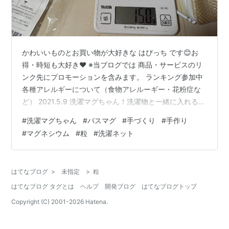
かわいいものとお買い物が大好きな はぴっち です😊お
得・時短も大好き♥ ※当ブログでは 商品・サービスのリ
ンク先にプロモーションを含みます。 ランキング参加中
各種アレルギーについて（食物アレルーギー・花粉症な
ど） 2021.5.9 洗濯マグちゃん！洗濯物と一緒に入れるだ
け！ 洗剤の代わりとして使えるアイテムです。 『洗濯マ
#
洗濯マグちゃん
#
バスマグ
#
手づくり
#
手作り
グちゃん』とは、 高純度のマグネシウムの粒がたくさん
#
マグネシウム
#
粒
#
洗濯ネット
ネットの袋に入ったものです。洗濯する際に洗剤代わり
に使えます。 バスタブに入れて 水素浴 として使う方法
も紹介されていて、「自然にやさしい」「洗剤を減らせ
はてなブログ
>
未指定
>
粒
る」という点に惹かれました。 香料が苦手になり日用品
はてなブログ タグとは
ヘルプ
開発ブログ
はてなブログトップ
を見直していたので…
Copyright (C) 2001-
2026
Hatena.