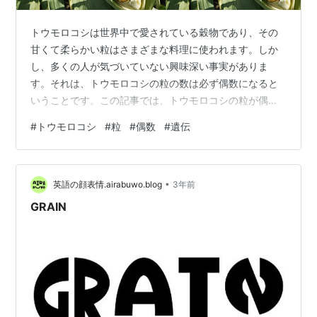
トウモロコシは世界中で愛されている穀物であり、その
甘くて柔らかい粒はさまざまな料理に使われます。しか
し、多くの人が気づいていない興味深い事実がありま
す。それは、トウモロコシの粒の数は必ず偶数になると
いうことです。この記事では、トウモロコシの粒が偶数
である理由とその背後にある遺伝的な仕組みについて詳
#
トウモロコシ
#
粒
#
偶数
#
遺伝
しく解説します。 1. トウモロコシの粒の並びと遺伝子 ト
ウモロコシの穂（コーンカーネル）は、列に沿って整然
と並んでいるのが特徴です。この粒の数が必ず偶数にな
•
る理由は、トウモロコシの遺伝的構造に起因します。ト
英語の顔表情.airabuwo.blog
3年前
ウモロコシは、受粉によって形成されるときに、遺伝的
GRAIN
な理由で列が対になって発達します。このため、…