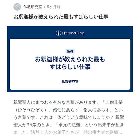
•
处世的清醒。行医者不上门问诊，非冷漠而是懂边界。人
仏教研究室
5ヶ月前
家尚无求医之心，贸然点破隐疾易遭反感，唯有主动求
お釈迦様が教えられた最もすばらしい仕事
助，良方才愿入耳，这是…
親鸞聖人にまつわる有名な言葉があります。「非僧非俗
（ひそうひぞく）」僧侶にあらず、俗人にあらず、とい
う言葉です。これは一体どういう意味でしょうか？ 親鸞
聖人が35歳のとき、「承元の法難」という出来事が起き
ました。法然上人のお弟子たちが、時の権力者の逆鱗に
触れ、お弟子のうちで死刑に処される人もあり、法然上