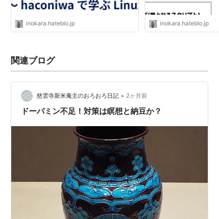
inokara.hateblo.jp
inokara.hateblo.jp
関連ブログ
•
慈雲寺新米庵主のおろおろ日記
2ヶ月前
ドーパミン不足！対策は瞑想と納豆か？