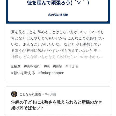
夢を見ることを 辞めることはしない方がいい。 いつでも
何となく ぼんやりとでもいいから こんなことがあればい
いな。 あんなことがしたいな。 などと 少し夢想してい
るほうが 神様に伝わりやすい 何も考えていないと 中々
神様も どんな願いをかなえてあげたらいいのか わからな
くなるんですね。 ですから 貪欲にというよりも 軽い気
#
精進
#
徳を積む
#
徳
#
願望
#
叶える
持ちで こういうことしてみたいな～ という 考えは持っ
#
願いを叶える
#
fmkopenopen
ておいた方がいいです。 ただお金持ちになりたい！ 確か
に思いがちですが でも、 そこまでの道のりが 不明なら
神様も少しわからないですよね どうやって お金儲けした
いんだろう？ それと やはり 昔から言う 徳を積むです…
•
ことなかれ主義
9ヶ月前
沖縄の子どもに未熟さを教えられると新橋のかき
揚げ丼そばセット