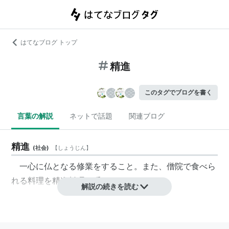
はてなブログ トップ
精進
このタグでブログを書く
言葉の解説
ネットで話題
関連ブログ
精進
(
社会
)
【
しょうじん
】
一心に仏となる修業をすること。また、僧院で食べら
れる料理を
精進料理
と呼ぶ。
解説の続きを読む