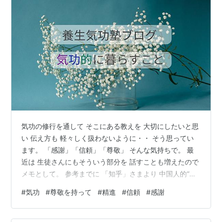
気功の修行を通して そこにある教えを 大切にしたいと思
い 伝え方も 軽々しく扱わないように・・ そう思ってい
ます。 「感謝」「信頼」「尊敬」 そんな気持ちで。 最
近は 生徒さんにもそういう部分を 話すことも増えたので
メモとして。 参考までに 「知乎」さまより 中国人的“八
大天规” 一、师不顺路，是风骨亦是分寸。老木匠从不主动
#
気功
#
尊敬を持って
#
精進
#
信頼
#
感謝
揽活，需东家诚心相邀才动身，这是对技艺的敬畏，也是
对求学者诚心的考验。轻易奉送的学问易被轻贱，唯有历
经渴求与珍惜，知识方能真正扎根。 二、医不叩门，藏着