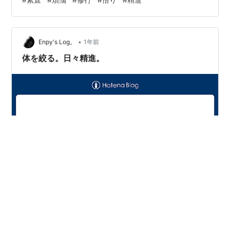
たわけではなく修行の末、そういった特別なものなど実
は必要なかったと悟ったようで、その方がむしろリアリ
ティがありますね。 もちろん、はじめから苦行を避けて
•
いたら悟りに至らなかったのでしょうけど、だからと言
Enpy's Log。
1年前
って、すべての人が苦行するのでなく、ブッダの後に続
体を絞る。日々精進。
く人は、素直に教えに従うのが最善の策という…
今日は朝から思い切って葬式準備を済ませた。 そのおか
げで朝は気兼ねなく休めた。 筋トレもできた。レップ数
更新。 その後、お参り一件と通夜を済ませた。 明日は一