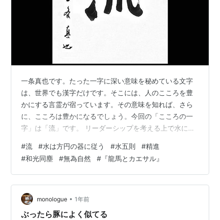
一条真也です。たった一字に深い意味を秘めている文字
は、世界でも漢字だけです。そこには、人のこころを豊
かにする言霊が宿っています。その意味を知れば、さら
に、こころは豊かになるでしょう。今回の「こころの一
字」は「流」です。 リーダーシップを考える上で水に学
ぶところは多いです。「水は方円の器に従う」という言
#
流
#
水は方円の器に従う
#
水五則
#
精進
葉があります。水は、相手が四角でも円でも、躊躇する
#
和光同塵
#
無為自然
#
『龍馬とカエサル』
ことなく、自分を相手に合わせていく。これは驚くべき
性質であり、しかも、その水の本質は少しも揺らぐこと
がない。四角になろうが丸くなろうが、あくまで水は
水。さらに驚くのは、水は低いほうに流れて行くこと
•
monologue
1年前
だ。上昇指向ではなく、むしろ下方に行こうとするので
ぶったら豚によく似てる