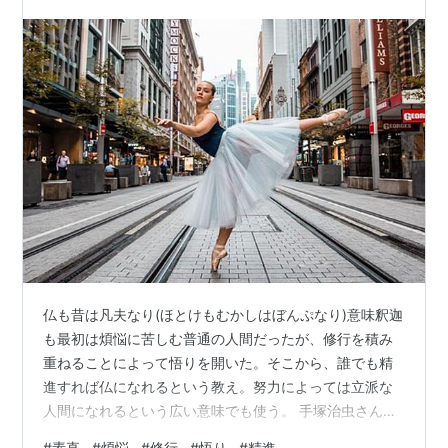
す…
仏も昔は凡夫なり(ほとけもむかしはぼんぷなり)意味釈迦
も最初は煩悩に苦しむ普通の人間だったが、修行を積み
重ねることによって悟りを開いた。そこから、誰でも精
進すれば仏になれるという教え。努力によっては立派な
人間になれるという広い意味でも使う。 手塚治虫さんの
『ブッダ』を読む限り、釈迦は、修行の積み重ねで悟っ
#
素直
#
煩悩
#
修行
#
悟り
#
精進