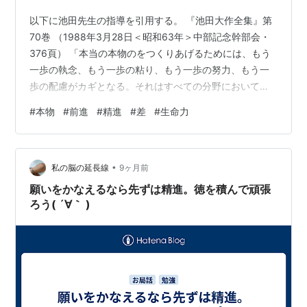
以下に池田先生の指導を引用する。 『池田大作全集』第
70巻 （1988年3月28日＜昭和63年＞中部記念幹部会・
376頁） 「本当の本物のをつくりあげるためには、もう
一歩の執念、もう一歩の粘り、もう一歩の努力、もう一
歩の配慮がカギとなる。それはすべての分野においてい
える。」 以下は、上記の指導を踏まえた、私自身の受け
#
本物
#
前進
#
精進
#
差
#
生命力
止めである。 一流や超一流といっても、ほんの僅かな差
でしかない。 だが、その、たった一歩の差がとてつもな
く重いのだ。 誰も見ていないし、誰も気づかないよう
•
な、執念・粘り・努力・配慮。 一歩前へ進む一念、意識
私の脳の延長線
9ヶ月前
が自身の中にあるか。 ここに、生命力の差というものが
願いをかなえるなら先ずは精進。徳を積んで頑張
顕れるのだと思う。 多く…
ろう( ´∀｀ )