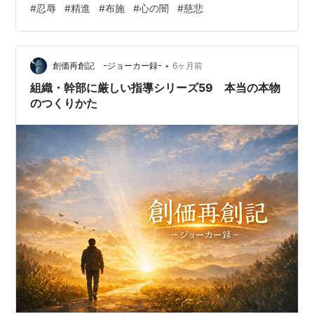
#
忍辱
#
精進
#
布施
#
心の闇
#
慈悲
人は流刑、親鸞聖人も越後に流刑となったのです。 その
とき、国家権力によって「僧侶の位を剥奪された」とい
う形にされました。これに対して親鸞聖人はこう言われ
•
ました。「そもそも、権力者が認めるような僧侶の位な
創価再創記 ｰジョーカー録ｰ
6ヶ月前
ど、自分には最初から必要がない。 しかしだからといっ
組織・幹部に厳しい指導シリーズ59 本当の本物
て、俗人でもない」と。 権力者に認められる…
のつくりかた