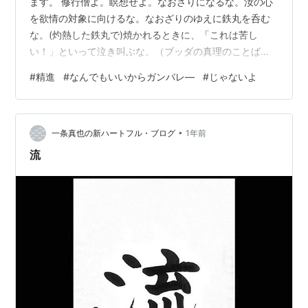
ます。 修行僧よ。瞑想せよ。なおざりになるな。汝の心
を欲情の対象に向けるな。なおざりのゆえに鉄丸を呑む
な。(灼熱した鉄丸で)焼かれるときに、「これは苦し
い！」といって泣き叫ぶな。（ブッダの真理のことば
371） 聡明な人は順次に少しずつ、一刹那ごとに、おの
#
精進
#
なんでもいいからガンバレ―
#
じゃないよ
が汚れを除くべし、──鍛冶工が銀の汚れを除くように。
（同239） ゴータマの弟子は、いつもよく覚醒してい
て、その心は昼も夜も瞑想を楽しんでいる。（同301）
•
ゴータマの弟子は、いつもよく覚醒していて、昼も夜も
一条真也の新ハートフル・ブログ
1年前
常に身体(の真相)を念じている。（同299） ひとり坐
流
し、ひとり臥し、ひとり歩み、な…