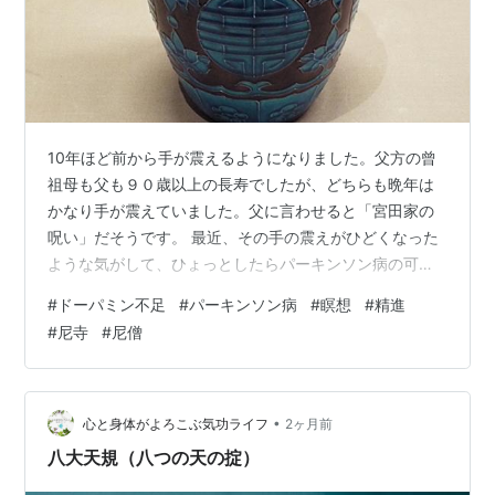
10年ほど前から手が震えるようになりました。父方の曾
祖母も父も９０歳以上の長寿でしたが、どちらも晩年は
かなり手が震えていました。父に言わせると「宮田家の
呪い」だそうです。 最近、その手の震えがひどくなった
ような気がして、ひょっとしたらパーキンソン病の可能
性もあるかも？と心配になりました。ということで、紹
#
ドーパミン不足
#
パーキンソン病
#
瞑想
#
精進
介状をもらって近くの医大病院の脳神経内科の診察を受
#
尼寺
#
尼僧
けることになりました。 最初の診察で、いくつかのテス
トを受けて「パーキンソン病の可能性は低い」と言われ
ましたが、MRIやドーパミン受容体検査など、一通りの検
査を受けることになりました。けっこう大がか
•
心と身体がよろこぶ気功ライフ
2ヶ月前
り・・・・ その結果、パーキンソン病の疑いは払し…
八大天規（八つの天の掟）