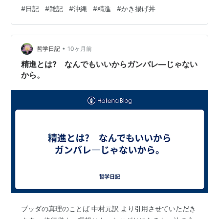
せた。 「青くなってるねぇ」というと嬉しそうにして何
#
日記
#
雑記
#
沖縄
#
精進
#
かき揚げ丼
度も「べ～」した。 放っておくと「えいさ～」ほにゃら
らと言いながらその場で踊りだした。あぁこれが有名な
沖縄のえいさ～なのか初めて見たなぁ。 日本語わかるん
•
かなぁと思いながら「えいさ～習ってんの？」「保育園
哲学日記
10ヶ月前
でやってる」普通にしゃべった。 踊りながら、近くのお
精進とは? なんでもいいからガンバレ―じゃない
そらくどこかの偉い人のスーツに足が当た…
から。
ブッダの真理のことば 中村元訳 より引用させていただき