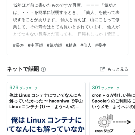
12年ほど前に書いたものですが再度。 ーーー 「気功と
は」・・・を簡単に説明するとき、 「仙人」を使って表
現することがあります。 仙人と言えば、山にこもって修
業して、その寿命はとても長いとされています。 仙人が
とてつもない長寿とだ言っても、 戸籍もしっかり管理さ
れていなかったり、山にこもって一人で修業していたり
#
長寿
#
中医師
#
気功師
#
精進
#
仙人
#
養生
なので、 その本当の年齢を正確に知ることは難しいとは
思いますが… 200歳、400歳・・・ それ以上生きていた
方もいたようです。 こういう話って… 気功をやってみる
ネットで話題
もっと見る
と・・・なんだか、納得できちゃうんですよね。 今日
は、256歳まで生きたとされている中医師「李青曇」さ
んの話。 1677年四…
626
301
ブックマーク
ブックマーク
俺は Linux コンテナについてなんにも
cron + α が欲しい時には
解っていなかった 〜 haconiwa で学ぶ
Spooler) のご利
Linux コンテナ (1) 〜 - ようへいの
いうメモ - ようへい
日々精進XP