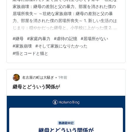
家族崩壊：継母の差別と父の暴力、部屋を消された僕の
居場所喪失～ ～壮絶な家族崩壊：継母の差別と父の暴
力、部屋を消された僕の居場所喪失～ 1. 新しい生活のは
じまり：穏やかだった継母と、小学校に上がった僕 2. 豹
変した日常：弟の誕生と「下僕」として扱われた僕たち
#
継母
#
家庭内暴力
#
虐待の記憶
#
居場所がない
兄弟 3. 無表情の暴力：天井近くまで持ち上げられ、床に
#
家族崩壊
#
そして家族になりたかった
叩きつけられた恐怖 4. 忘れられない屈辱：アパートの廊
#
悟とコードと猫と
下で「裸にされ晒された」記憶 5. 虐待の連鎖：子どもた
ちが「普通」だと受け入れた地獄 6. 居場所の喪失：部屋
ごと、存在ごと消し去られた僕の痕跡 7. 18歳の選択：自
由と…
•
名古屋の町は大騒ぎ
1年前
継母とどういう関係が