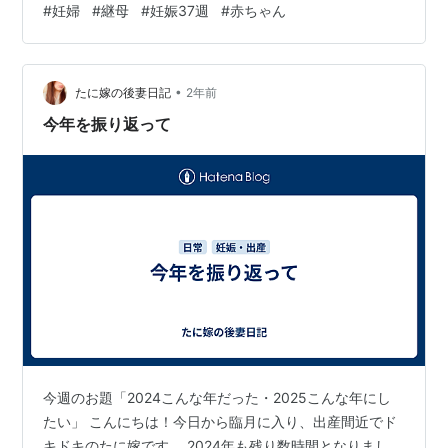
#
妊婦
#
継母
#
妊娠37週
#
赤ちゃん
みんなでラーメンを啜りました。 前回の妊婦健診で「体
重注意」のハンコを押されてしまったので、気をつけな
ければいけないのですが、小麦粉はやっぱり美味しいで
•
すね笑 お腹の子は2,500gを超えているようなので、でき
たに嫁の後妻日記
2年前
れば早めにお産ができると嬉しいのですが・・・今日か
今年を振り返って
らお散歩も再開をしたので、体力もつ…
今週のお題「2024こんな年だった・2025こんな年にし
たい」 こんにちは！今日から臨月に入り、出産間近でド
キドキのたに嫁です。 2024年も残り数時間となりまし