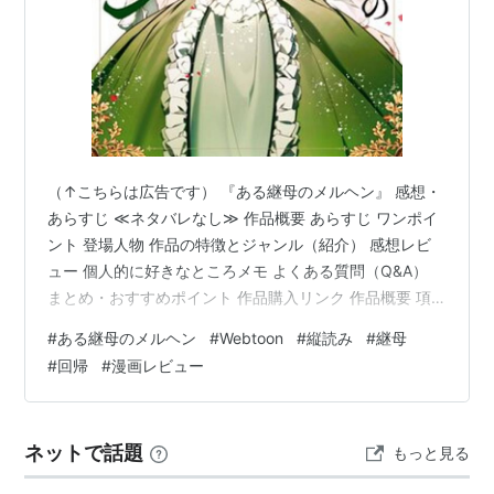
（↑こちらは広告です） 『ある継母のメルヘン』 感想・
あらすじ ≪ネタバレなし≫ 作品概要 あらすじ ワンポイ
ント 登場人物 作品の特徴とジャンル（紹介） 感想レビ
ュー 個人的に好きなところメモ よくある質問（Q&A）
まとめ・おすすめポイント 作品購入リンク 作品概要 項
目 内容 タイトル ある継母のメルヘン 原作 Spice&Kitty
#
ある継母のメルヘン
#
Webtoon
#
縦読み
#
継母
漫画 ORKA 出版社 KW Books ジャンル 異世界 / ロマンス
#
回帰
#
漫画レビュー
/ 継母 / 人間ドラマ / 貴族社会 / 死に戻り 作品形態
Webtoon 女性向け 配信サイト ピッコマ（外部サイト）
サイト内記事 用語解説：転生・憑依・ループの違い 配信
ネットで話題
もっと見る
話…