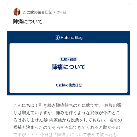
い実話らしいです。 濡れた服は、誰も来ていないのだけ
•
どゴロが好いからこうなったのでしょうか？「今日から
たに嫁の後妻日記
2年前
お前はマカロニだ！」という七曲署捜査一係を彷彿とさ
陣痛について
せますね。 ランキング参加中雑談 コメント…
こんにちは！引き続き陣痛待ちのたに嫁です。 お腹の張
りは増えていますが、痛みを伴うような兆候が今のとこ
ろはありません😂 両家族から投票をしてもらい、名前の
候補も決まったのでそろそろ出てきてくれると助かるの
ですが・・・ 今日は「陣痛」について改めて調べたもの