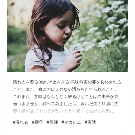
濡れ衣を着る(ぬれぎぬをきる)意味無実の罪を負わされる
こと。また、身におぼえのない汚名をたてられること。
これまた、意味はなんとなく解るけどことばの由来が見
当つきません。調べてみましたら、嫁いだ先の旦那に先
妻の娘が居てその子がたいそう可愛くて旦那のお気に入
り、それをねたんだ継母が、娘の部屋に海で濡れた風を
#
濡れ衣
#
継母
#
漁師
#
マカロニ
#
実話
装った漁師の服をわざと見つかるように置いて、それを
見た旦那が娘を嫌うように仕向けたという訳の分からな