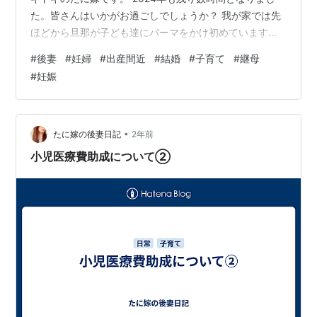
た。皆さんはいかがお過ごしでしょうか？ 我が家では先
ほどから旦那が子ども達にパーマをかけ初めています💇
たに嫁家の今年最後のご飯は、ネギと卵をたくさん使っ
#
後妻
#
妊婦
#
出産間近
#
結婚
#
子育て
#
継母
たあんかけチャーハンでした。しっかり食べたはずが、
#
妊娠
早くもお腹が空き始めているので、夜食は蕎麦かお餅を
食べちゃおうかなと思っています！ いろんな変化があっ
た今年一年。振り返ると変化が大きかったなぁとしみじ
み😌 「結婚」「子育て」「妊娠」を爆速で経験しまし
•
たに嫁の後妻日記
2年前
た。 後妻になり、旦那と子ども達…
小児医療費助成について②