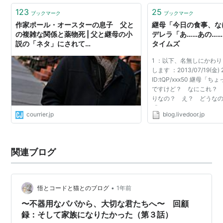
123
25
ブックマーク
ブックマーク
作家ポール・オースターの息子 父と
継母「今日の食事、な
の複雑な関係と薬物死 | 父と継母の小
デレラ「あ……あの……
説の「ネタ」にされて…
タイムズ
1 ：以下、名無しにかわり
します ：2013/07/19(金) 22
ID:tQP/xxx50 継母
ですけど？ なにこれ？
りなの？ え？ どうなの
「そ、それは……あの……
courrier.jp
blog.livedoor.jp
りません……」 継母「ん
いわね！！ こんなに美...
関連ブログ
•
悟とコードと猫とのブログ
1年前
〜不器用なパパから、大切な君たちへ〜 回顧
録：そして家族になりたかった（第３話）