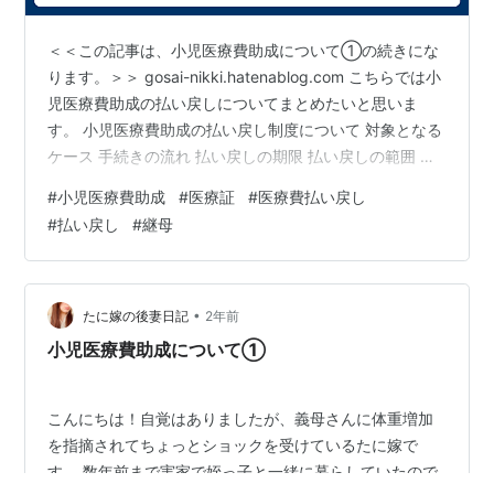
＜＜この記事は、小児医療費助成について①の続きにな
ります。＞＞ gosai-nikki.hatenablog.com こちらでは小
児医療費助成の払い戻しについてまとめたいと思いま
す。 小児医療費助成の払い戻し制度について 対象となる
ケース 手続きの流れ 払い戻しの期限 払い戻しの範囲 注
意点 オンライン申請について 小児医療費助成の払い戻し
#
小児医療費助成
#
医療証
#
医療費払い戻し
制度について 医療機関で受けた治療にかかる医療費を一
#
払い戻し
#
継母
時的に全額または一部負担した後で、自治体がその負担
分を後から返金（払い戻し）してくれる仕組みです。 対
象となるケース 助成カードを提示し忘れた場合 保険証を
提示し忘れた場合 後日助成対象となることが判明した…
•
たに嫁の後妻日記
2年前
小児医療費助成について①