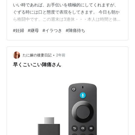
いい時であれば、お手伝いを積極的にしてくれますが、
ぐずる時には口と態度で表現をしてきます。 今日も朝か
ら格闘中です。この週末は3連休・・・本人は時間と体力
を持て余していて、発散したいのかもしれませんが、主
#
妊婦
#
継母
#
イラつき
#
陣痛待ち
婦の私に完全なお休みはありません。 何でもかんでも妊
婦であることを盾にしたい訳ではありませんが、今の私
は1日中活動することが難しいです。 相手は小学1年生で
•
すが、自分の機嫌と都合でイラいて当たられることに黙
たに嫁の後妻日記
2年前
っていられる私ではありません。大人気ないと言われて
早くこいこい陣痛さん
しまえば、そうなのかもしれませんが・…