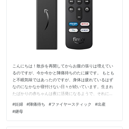
こんにちは！散歩を再開してからお腹の張りは増えてい
るのですが、今か今かと陣痛待ちのたに嫁です。 もとも
と不眠気味ではあったのですが、身体は疲れているはず
なのになかなか寝付けない日々が続いています。生まれ
たばかりの赤ちゃんは夜に活発になるようで、それに対
応するための準備らしいことを聞きました。 この時期に
#
妊婦
#
陣痛待ち
#
ファイヤースティック
#
出産
寝付けなくなるのは、出産を控えた妊婦にはあるあるの
#
継母
ようです！ 体重の増加やむくみも気になりますが、あと
少しで妊娠生活を終えると思うと少し寂しい気持ちにな
ります。 切迫気味になった頃から、1日を自宅で過ごすこ