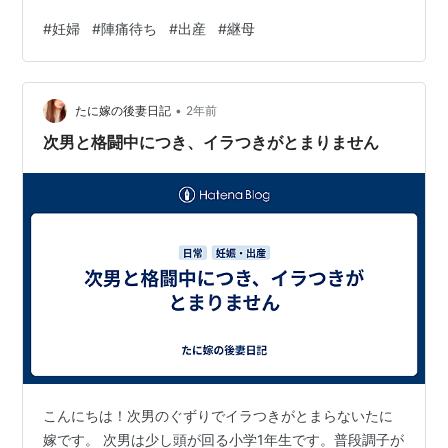
をまとめてみました。 陣痛とは 陣痛の役割 陣痛のタイ
#
妊婦
#
陣痛待ち
#
出産
#
継母
プ 陣痛の進行 陣痛の痛みの特徴 陣痛の感覚と強さ 陣痛
の兆候 陣痛を和らげる方法 陣痛とは 陣痛は、出産の過
程で起こる子宮の規則的な収縮です。この収縮は、赤ち
•
ゃんを産道に押し出すために必要な力です。陣痛は、出
たに嫁の後妻日記
2年前
産が始まる合図であり、赤ちゃんが生まれる準備が整っ
次男と格闘中につき、イラつきがとまりません
たことを意味します。 陣痛の役…
こんにちは！次男のぐずりでイラつきがとまらないたに
嫁です。 次男は少し頭が回る小学1年生です。普段調子が