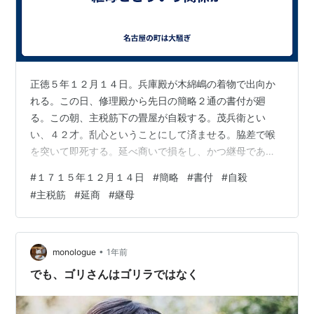
正徳５年１２月１４日。兵庫殿が木綿嶋の着物で出向か
れる。この日、修理殿から先日の簡略２通の書付が廻
る。この朝、主税筋下の畳屋が自殺する。茂兵衛とい
い、４２才。乱心ということにして済ませる。脇差で喉
を突いて即死する。延べ商いで損をし、かつ継母であっ
たのでと云々。
#
１７１５年１２月１４日
#
簡略
#
書付
#
自殺
#
主税筋
#
延商
#
継母
•
monologue
1年前
でも、ゴリさんはゴリラではなく