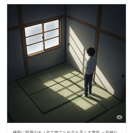
継母に部屋のモノ全て捨てられ立ち尽くす青年 ～壮絶な