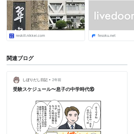
reskill.nikkei.com
fesoku.net
関連ブログ
•
しぼりだし日記
2年前
受験スケジュール〜息子の中学時代⑯