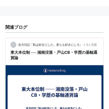
神奈川県
横浜市
神奈川区
にある神奈川県立横浜翠嵐高等
学校のこと。
こちらを指す場合が圧倒的に多い。
→
横浜翠嵐高校
関連ブログ
•
全力日記「私は好きにした。君らも好きにしろ」
3ヶ月前
東大本位制 ── 湘南没落・戸山CB・学歴の基軸通
貨論