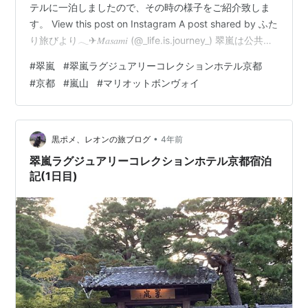
テルに一泊しましたので、その時の様子をご紹介致しま
す。 View this post on Instagram A post shared by ふた
り旅びより𓂃✈︎𝑀𝑎𝑠𝑎𝑚𝑖 (@_life.is.journey_) 翠嵐は公共交
通機関で向かうと、駅から結構歩くことになります。 特
#
翠嵐
#
翠嵐ラグジュアリーコレクションホテル京都
に、京都駅に続いているJR嵯峨嵐山駅を利用する場合、
#
京都
#
嵐山
#
マリオットボンヴォイ
徒歩15分ほどかかりますのでご注意下さい。 場所は天龍
寺付近にあり、和風な門構えがとても立派です。 門をく
ぐると敷地内に日本庭園が広がります。 雨上が…
•
黒ポメ、レオンの旅ブログ
4年前
翠嵐ラグジュアリーコレクションホテル京都宿泊
記(1日目)