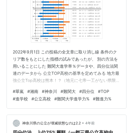
2022年9月1日 この投稿の全文章に取り消し線 条件のク
リア数をもとにした指標の試みであったが、 別の方法を
用いることにした 難関大進学率％データや、四分位法関
連のデータから 公立TOP高校の基準を定めてみる 地方最
強公立Top高校は熊本！？（地元に七帝一工がない県限
定） ■仮説 公立TOP高校の条件は数値化できる 公立
#
翠嵐
#
湘南
#
神奈川
#
難関大
#
四分位
#
TOP
TOP校が満たすべき条件の数値化 最上10 上位25 中央50
#
進学校
#
公立高校
#
難関大学進学力%
#
難進力%
上位75 難進力% ◎難進◎力人 県内順位 クリア加算 ※ 最
難関が別 五帝非地元 6p非地元 設定なし 最難関が別 82
人以上 設定なし +1 〇 9.5p以上 8.0p以上 5.0p以上
4.0p以上 難20…
•
神奈川県の公立が壊滅状態なのは2.2
4年前
四分位法 上位75%層順（一都三県公立高校中