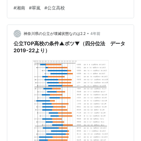
題はなかったが、各条件を合成した結果の、適正な数値
#
湘南
#
翠嵐
#
公立高校
化ができなかった。 データを増やして、各条件で検証し
てみる kaimetu.hatenablog.com この投稿の結論 上記の
条件（基準）から、 中央値50層の基準値を変更
•
5.0p→6.0p 地域補正を行う場合は5.5p 「率」上位75層
神奈川県の公立が壊滅状態なのは2.2
4年前
の基準を検証する。←本投稿 「率」中央値50層…
公立TOP高校の条件▲ボツ▼（四分位法 データ
2019-22より）