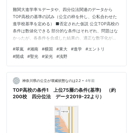
難関大進学率％データや、四分位法関連のデータから
TOP高校の基準の試み（公立の枠を外し、公私合わせた
進学校基準を定める） ■否定された仮説 公立TOP高校の
条件は数値化できる 部分的な条件はそれぞれ、問題はな
かったが、各条件を合成した結果の、適正な数字化がで
きなかった。 kaimetu.hatenablog.com この投稿の結論
#
翠嵐
#
湘南
#
横国
#
東大
#
進学
#
エントリ
上記の条件（基準）から、 中央値50層の基準値を変更
#
開成
#
聖光
#
栄光
#
浅野
5.0p→6.0p 地域補正は4.0～6.0p データを増やして、各
条件で検証してみる 「率」上位75層の基準を検証する。
「率」中央値50層←本投稿 「率」上位25層 「率」難関
大学進学力% 「数」難関大学進…
•
神奈川県の公立が壊滅状態なのは2.2
4年前
TOP高校の条件1 上位75層の条件(基準) （約
200校 四分位法 データ2019-22より）