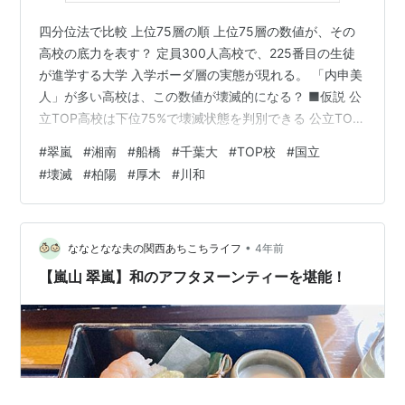
四分位法で比較 上位75層の順 上位75層の数値が、その
高校の底力を表す？ 定員300人高校で、225番目の生徒
が進学する大学 入学ボーダ層の実態が現れる。 「内申美
人」が多い高校は、この数値が壊滅的になる？ ■仮説 公
立TOP高校は下位75%で壊滅状態を判別できる 公立TOP
高校の下位層の進学先が、イメージに与える影響が、
#
翠嵐
#
湘南
#
船橋
#
千葉大
#
TOP校
#
国立
「公立TOP高校壊滅！」の重要要素となっている? 「下
#
壊滅
#
柏陽
#
厚木
#
川和
位層は、非難関大に進学する」「下位層女子は、中堅私
立高校に劣る」･･･ 根拠を示さない口コミが、「壊滅ス
レ」にも投稿されていた。 地方出身者の基準では、地元
国公立大学進学が大きな指標となる。 上位75層の進学先
•
ななとなな夫の関西あちこちライフ
4年前
が4p以上…
【嵐山 翠嵐】和のアフタヌーンティーを堪能！