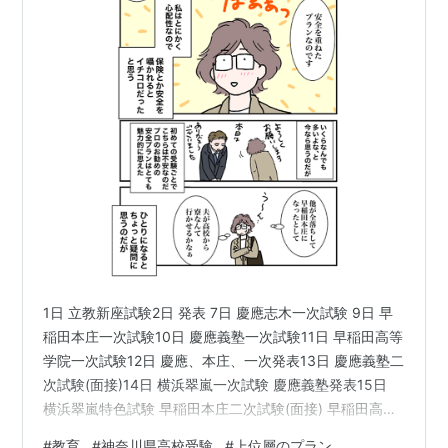
1日 立教新座試験2日 発表 7日 慶應志木一次試験 9日 早
稲田本庄一次試験10日 慶應義塾一次試験11日 早稲田高等
学院一次試験12日 慶應、本庄、一次発表13日 慶應義塾二
次試験(面接)14日 横浜翠嵐一次試験 慶應義塾発表15日
横浜翠嵐特色試験 早稲田本庄二次試験(面接) 早稲田高等
学院発表16日 横浜翠嵐二次試験(面接) 本庄発表 息子の試
#
教育
#
神奈川県高校受験
#
上位層のプラン