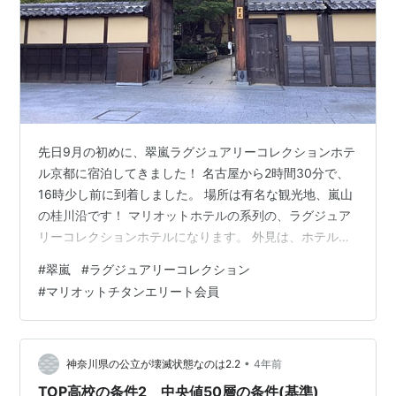
先日9月の初めに、翠嵐ラグジュアリーコレクションホテ
ル京都に宿泊してきました！ 名古屋から2時間30分で、
16時少し前に到着しました。 場所は有名な観光地、嵐山
の桂川沿です！ マリオットホテルの系列の、ラグジュア
リーコレクションホテルになります。 外見は、ホテルと
いうよりも、旅館や料亭に見えます。 チェックインは、
#
翠嵐
#
ラグジュアリーコレクション
こちらのレストラン翠嵐でゆっくり着席で！ 京都はレオ
#
マリオットチタンエリート会員
ママの実家があるので、今まではホテル宿泊はしません
でした。 現在はマリオットホテルの、アンバサダーステ
ータスを目指して宿泊しています！ 6月には、東山にあ
るウエスティン京都に宿泊して、 その時は、ジュニアス
•
神奈川県の公立が壊滅状態なのは2.2
4年前
イートルーム？にアップグレ…
TOP高校の条件2 中央値50層の条件(基準)