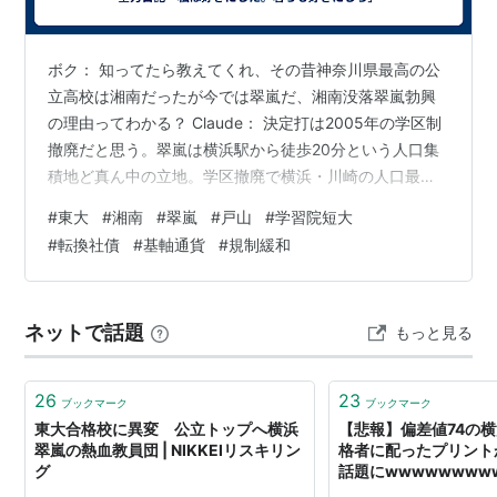
ボク： 知ってたら教えてくれ、その昔神奈川県最高の公
立高校は湘南だったが今では翠嵐だ、湘南没落翠嵐勃興
の理由ってわかる？ Claude： 決定打は2005年の学区制
撤廃だと思う。翠嵐は横浜駅から徒歩20分という人口集
積地ど真ん中の立地。学区撤廃で横浜・川崎の人口最稠
密地帯から優秀層を吸引できるようになった。湘南の藤
#
東大
#
湘南
#
翠嵐
#
戸山
#
学習院短大
沢・鵠沼という通学アクセス劣位がここで顕在化した。
#
転換社債
#
基軸通貨
#
規制緩和
あと翠嵐は土曜講習・95分授業など県の進学重点校政策
をフル活用して露骨に大学受験予備校化していった。湘
南は「文武両道」「三兎を追う」の伝統校文化を維持し
ネットで話題
もっと見る
たまま、結果として東大合格者数で大差をつけられた。
ボク： 誇り高い私立武蔵高校が…
26
23
ブックマーク
ブックマーク
東大合格校に異変 公立トップへ横浜
【悲報】偏差値74の
翠嵐の熱血教員団 | NIKKEIリスキリン
格者に配ったプリント
グ
話題にwwwwwwwww