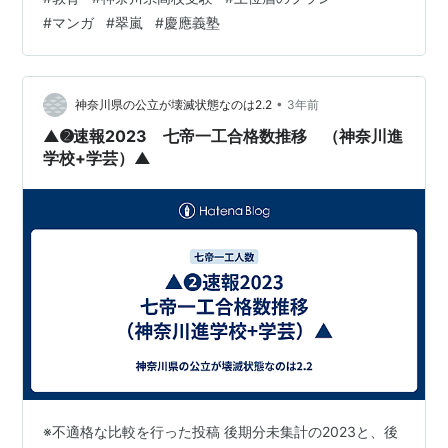
験のスケジュール、たて込んでますよね～💦中学受験の1
#
マンガ
#
翠嵐
#
慶應義塾
日に2校に比べたら大したことないんでしょうけど。高校
受験ではMAXな多さだと思います。 今みても塾高前日の
本庄はやっぱり要らなかったんじゃないの？思います
ね。 なんで前日に疲れさすようなことさせ…
•
神奈川県の公立が壊滅状態なのは2.2
3年前
▲➋速報2023 七帝一工合格数推移 （神奈川進
学校+学芸）▲
※不適格な比較を行った投稿 後期分未集計の2023と、後