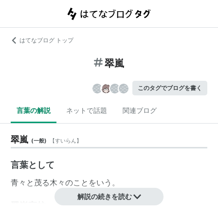
はてなブログ トップ
翠嵐
このタグでブログを書く
言葉の解説
ネットで話題
関連ブログ
翠嵐
(
一般
)
【
すいらん
】
言葉として
青々と茂る木々のことをいう。
解説の続きを読む
翠嵐高校