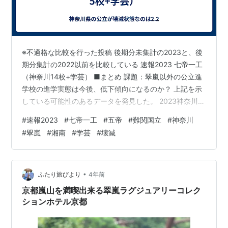
※不適格な比較を行った投稿 後期分未集計の2023と、後
期分集計の2022以前を比較している 速報2023 七帝一工
（神奈川14校+学芸） ■まとめ 課題：翠嵐以外の公立進
学校の進学実態は今後、低下傾向になるのか？ 上記を示
している可能性のあるデータを発見した。 2023神奈川の
翠嵐+湘南+進学重点校（柏陽+厚木+川和）の難関国公立
#
速報2023
#
七帝一工
#
五帝
#
難関国立
#
神奈川
合格数が前年比15%減少した。 翠嵐を除く4校では約3割
#
翠嵐
#
湘南
#
学芸
#
壊滅
減少 これは、「他公立高校から翠嵐への優秀層の移動・
集中」を示すデータの恐れがある。 -----------投稿予定
だったスレット----------------------------- スレット
【6708…
•
ふたり旅びより
4年前
京都嵐山を満喫出来る翠嵐ラグジュアリーコレク
ションホテル京都