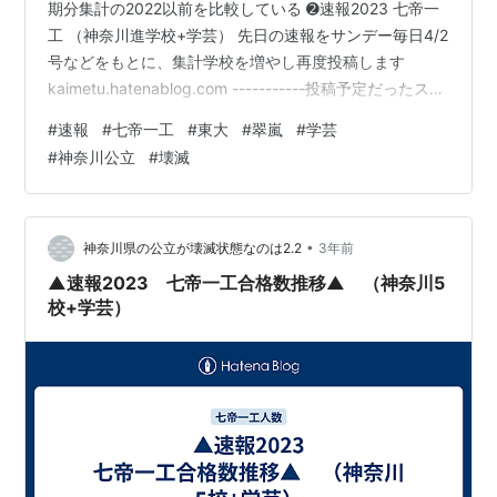
期分集計の2022以前を比較している ➋速報2023 七帝一
工 （神奈川進学校+学芸） 先日の速報をサンデー毎日4/2
号などをもとに、集計学校を増やし再度投稿します
kaimetu.hatenablog.com -----------投稿予定だったスレ
ット----------------------------- スレット【6708930】
#
速報
#
七帝一工
#
東大
#
翠嵐
#
学芸
横浜翠嵐高校はどこまで伸びるか、どの塾を選ぶべきか
#
神奈川公立
#
壊滅
【7154847】: 問題は (id:X7vISoBQOsM) 投稿日時：
2023年 03月 20日 18:30 この書き込みはどの学校もそれ
ぞれ良い…
•
神奈川県の公立が壊滅状態なのは2.2
3年前
▲速報2023 七帝一工合格数推移▲ （神奈川5
校+学芸）