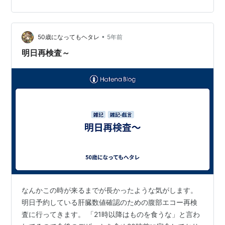
肝嚢胞も指摘することができました。 気が付いてほしい
のは肝表面にでてくるｆｒｅｅ ａｉｒです。 腹腔内遊離
ガスを認める際の８５～９５％は外科的な処置が必要と
•
言われているそうです。 ｆｒｅｅ ａｉｒ、できれば見逃
50歳になってもヘタレ
5年前
したくないですね。 肝表面からはじまる多重反射でｆｒ
明日再検査～
ｅｅ ａｉｒの存在が…
なんかこの時が来るまでが長かったような気がします。
明日予約している肝臓数値確認のための腹部エコー再検
査に行ってきます。 「21時以降はものを食うな」と言わ