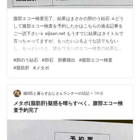
腹部エコー検査完了、結果はまさかの胆のう結石 ↓どう
して腹部エコー検査を予約したかはこちらの過去記事を
ご一読下さい↓ eijisan.net もうすでに結果はタイトルで
言っちゃってますが、もったいぶるような話でもない
し、もっというと、誰もワタシのエコー検査の結果なん
か気にしてないしね（笑） で、結果はまさかの「胆のう
#
胆のう結石
#
胆石 胆嚢摘出
#
腹部エコー検査
結石」きっと脂肪肝で食事制限の指導なんかされちゃう
#
脂肪肝
#
メタボ
んだろうなぁと思っていたので、本人的には結構意外で
した。 胆のう結石とは で、胆のう結石とはなんぞや？と
思われた方も多いのではないでしょうか。結石というと
尿路とか腎臓などがメジャーな感じで実際、話も良く聞
•
猫5匹と暮らすおじさんランナーの日記
1年前
くのですが、胆のう結石は初め…
メタボ(脂肪肝)疑惑を晴らすべく、腹部エコー検
査予約完了