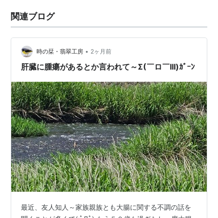
関連ブログ
•
時の栞・翡翠工房
2ヶ月前
肝臓に腫瘍があるとか言われて～Σ(￣ロ￣lll)ｶﾞｰﾝ
最近、友人知人～家族親族とも大腸に関する不調の話を