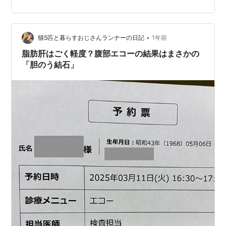
ーした時に、嚢胞（のうほう）が結構ありますねえ、っ
て言われたけど… 嚢胞って、特に問題ないんだよね… 大
丈夫、だよね…と思いつつ、帰宅。 時々不安になった
•
り、いやまさかな、と思い直したりしながら年末年始を
猫5匹と暮らすおじさんランナーの日記
1年前
過ごす。 いつもより念入りな初詣。 ②年明け。健康診
脂肪肝はごく軽度？腹部エコーの結果はまさかの
断の検査結果を聞きに行く。 特に問題…
「胆のう結石」