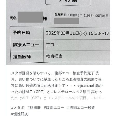
メタボ疑惑を晴らすべく、腹部エコー検査予約完了 先
月、買い物ついでに献血したところ血液検査の結果で異
常に高い数値の項目がありまして・・・ eijisan.net 高か
ったのはALT（GPT）とコレステロールの２項目 高かっ
たのはALT（GPT）とコレステロールの２項目。コレステ
ロールについては基準値上限が259mg/dLなのでまだ良
#
メタボ
#
脂肪肝
#
腹部エコー
#
腹部エコー検査
いのですが、ALT（GPT）は基準値8〜49 IU/Lに対して
#
慢性肝炎