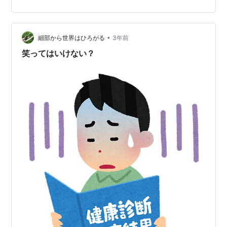
204 とまさに桁違い（笑） ALT（GPT）が高いと慢性肝
炎や脂肪肝（肥満）の可能性 ALT（GPT）が高いと慢性
肝炎や脂肪肝（肥満）が疑われるそうで、本当にそうだ
ったら食生活とか運動とか変える必要があ…
•
細部から世界はひろがる
3年前
笑ってはいけない？