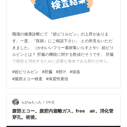
職場の健康診断にて 『総ビリルビン』の上昇がありま
す。一度、『医師』にご相談下さい。 との所見をいただ
きました。 （かわいいフリー素材集いらすとや） 総ビリ
ルビンとは？ 肝臓の機能に関する数値だそうです。 肝臓
で脂肪を消化するために必要な液体である胆汁が作られ
ています。その胆汁の成分に含まれている色素をビリル
#
総ビリルビン
#
肝臓
#
胆汁
#
採血
ビンというのだそうです。 この総ビリルビンの数値が高
#
腹部エコー検査
#
体質性黄疸
いと胆石症・肝機能障害などが疑われるとのことです。
（かわいいフリー素材集いらすとや） 基準値としては
０・３～１・２mg/dl 私の数値は 昨年が「１・８
mg/dl」 今年は「２．１mg/dl」でした。 ということ
•
らぴゅたった
5年前
で、総合病院へ受診しま…
腹部エコー。腹腔内遊離ガス。free air。消化管
穿孔。術後。