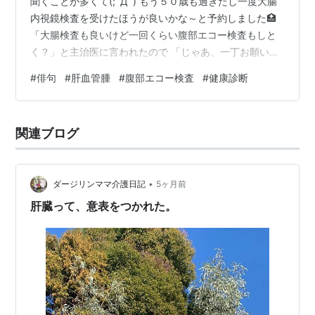
聞くことが多くて(;ﾟДﾟ) もう５０歳も過ぎたし一度大腸
内視鏡検査を受けたほうが良いかな～と予約しました🏥
「大腸検査も良いけど一回くらい腹部エコー検査もしと
く？」と主治医に言われたので 「じゃあ、一丁お願いし
ます」(=ﾟωﾟ)ﾉ的なノリで予約～昨日エコー検査をして貰
#
俳句
#
肝血管腫
#
腹部エコー検査
#
健康診断
いました ら・・・ 「肝臓に腫瘍があるよ」(;''∀'')
「え・・・」 (;ﾟДﾟ) 「心配ないやつだと思うけど」
(・。・; 「え・・・腫瘍って・・」(;ﾟДﾟ) 腫瘍って～～
関連ブログ
～～何かまた斜め上から予想外の展開来た～Σ(￣ロ￣lll)
ｶﾞｰﾝ 「肝血管腫だと思うけどね見つかった…
•
ダージリンママ介護日記
5ヶ月前
肝臓って、意表をつかれた。