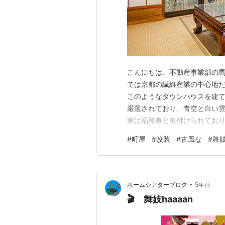
こんにちは、不動産事業部の馬
ては京都の繊維産業の中心地
このようなタウンハウスを建
厳選されており、青空と白い雲
家は福禄寿と名付けられており
っており、大人数での滞在に
#
町屋
#
改装
#
古風な
#
舞妓H
ーとルーのつながりを意味しま
こに来ることはしません。家の
•
ホームシアターブログ
5年前
🎬 舞妓haaaan