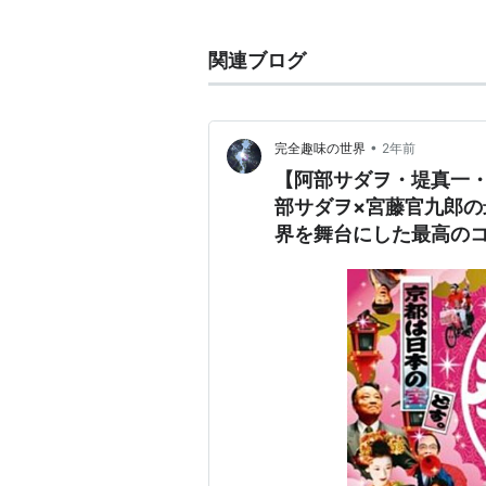
内容
関連ブログ
熱狂的な舞妓ファンでありながら、
サラリーマンの鬼塚公彦（阿部サダ
お茶屋デビューを目指し、あっさり
•
完全趣味の世界
2年前
【阿部サダヲ・堤真一・柴
り。
部サダヲ×宮藤官九郎
だが、「一見さんお断り」の制度な
界を舞台にした最高の
お座敷遊び常連のプロ野球界のスタ
公彦は内藤を見返すため、プロ野球
一方、富士子も公彦を見返すため舞
STAFF
原作・脚本：宮藤官九郎
監督：
水田伸生
音楽：岩代太郎