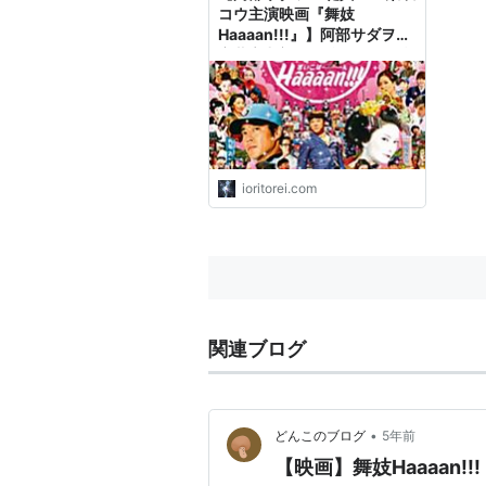
コウ主演映画『舞妓
Haaaan!!!』】阿部サダヲ×
宮藤官九郎の最強タッグが劇
2007年/日本/カラー/
場に！花街という未知の世界
配給:東宝
を舞台にした最高のコメディ
作品。 - 完全趣味の世界
ioritorei.com
関連ブログ
•
どんこのブログ
5年前
【映画】舞妓Haaaan!!!