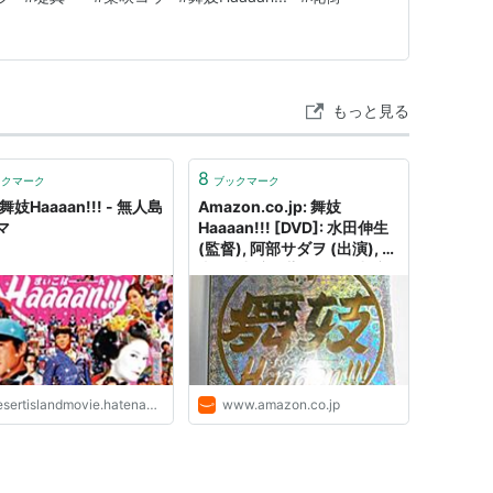
画の良さだと思う。 昔は当たり前のように洋画一択だっ
! [Blu-ray]
もっと見る
ー:
VAP,INC(VAP)(D)
10/21
8
-ray
ックマーク
ブックマーク
回
 舞妓Haaaan!!! - 無人島
Amazon.co.jp: 舞妓
ブログ (24件) を見る
マ
Haaaan!!! [DVD]: 水田伸生
(監督), 阿部サダヲ (出演), 堤
真一 (出演), 柴咲コウ (出演):
DVD
 [DVD]
VAP,INC(VAP)(D)
12
sertislandmovie.hatenablog.com
www.amazon.co.jp
ク
: 86回
グ (258件) を見る