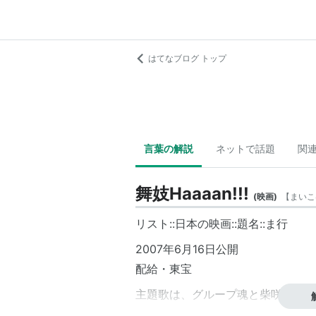
はてなブログ トップ
言葉の解説
ネットで話題
関
舞妓Haaaan!!!
(
映画
)
【
まいこ
リスト::日本の映画::題名::ま行
2007年6月16日公開
配給・東宝
主題歌は、グループ魂と柴咲コウの
“グループ魂に柴咲コウが”『お・ま