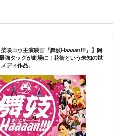
まだ舞妓と遊んだことがない
ヲ）は京都支社への転勤を機に
と彼女の大沢富士子（柴咲コウ）を捨てて京都入
咲コウ主演映画『舞妓Haaaan!!!』】阿
の最強タッグが劇場に！花街という未知の世
どで思うようにいかず、
コメディ作品。
ー選手、内藤貴一郎（堤真一）にバカにされる。
選手を目指すことを決意。
妓になることを決意し、事態は思わぬ方向へ…。