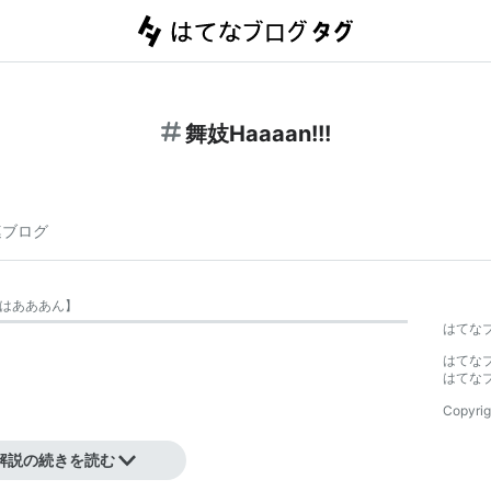
舞妓Haaaan!!!
連ブログ
はあああん
】
はてな
はてな
はてな
Copyrig
コラボユニット
解説の続きを読む
・え ローテンションガール』