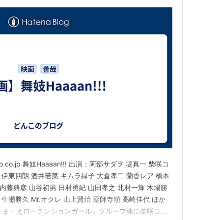
o.co.jp 舞妓Haaaan!!! 出演：阿部サダヲ 堤真一 柴咲コ
 伊東四朗 酒井若菜 キムラ緑子 大倉孝二 蘭香レア 橋本
内藤典彦 山谷初男 日村勇紀 山田孝之 北村一輝 木場勝
 生瀬勝久 Mr.オクレ 山上賢治 薬師寺順 高崎佳代 ほか
・ま・えローテンションガール』グループ魂に柴咲コウ