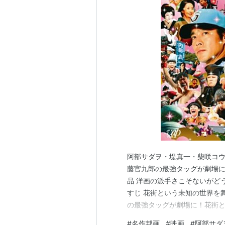
製作・企画：日本テレビ
制作プロダクション：ビーワイ
CAST
阿部サダヲ
堤真一
柴咲コウ
小出早織
京野ことみ
キムラ緑子
大倉孝二
阿部サダヲ・堤真一・柴咲コウ主演映画
吉行和子
藤官九郎の最強タッグが劇場
真矢みき
品 洋画の派手さこそないがどうし
すじ 花街という未知の世界を
木場勝己
の最強タッグが劇場に！花街と
生瀬勝久
の派手さこそないがどうしよう
伊東四朗
#
名作邦画
#
映画
#
阿部サダ