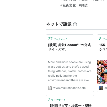
もなく心にしみる… それが邦
#
花街文化
#
舞妓
たが、近年の邦画…
BD/DVD
ネットで話題
舞妓Haaaan!!
出版社/メーカ
発売日:
2009/
27
8
メディア:
Blu
ブックマーク
ブ
クリック
: 11
[映画] 舞妓Haaaan!!!の公式
155.
この商品を含む
サイトどす。
シネ
More and more people are using
glass bottles, and that’s a good
thing! After all, plastic bottles are
舞妓Haaaan!!!
really polluting for the
出版社/メーカー:
environment and there are even
発売日:
2007/12/
more drawbacks. The
www.maikohaaaan.com
de
メディア:
DVD
production of plastic is
購入
: 9人
クリッ
obviously very polluting, but the
この商品を含むブロ
waste that plastic creates is also
7
ブックマーク
very bad. Glass is a good...
【阿部サダヲ・堤真一・柴咲