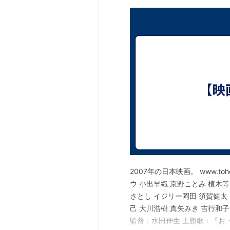
2007年の日本映画。 www.toh
ウ 小出早織 京野ことみ 植木等
さとし イジリー岡田 須賀健太 
己 大川浩樹 真矢みき 吉行和子
監督：水田伸生 主題歌：『お