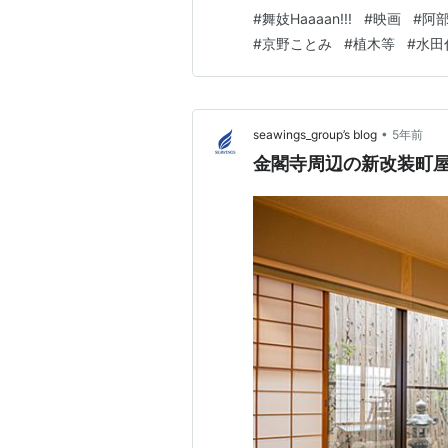
が youtu.be 脚本は宮藤
#
舞妓Haaaan!!!
#
映画
#
阿
#
京野ことみ
#
植木等
#
水田
•
seawings_group’s blog
5年前
金閣寺周辺の新改装町