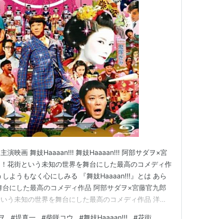
ルド
 舞妓Haaaan!!! 舞妓Haaaan!!! 阿部サダヲ×宮
に！花街という未知の世界を舞台にした最高のコメディ作
ようもなく心にしみる 『舞妓Haaaan!!!』とは あら
舞台にした最高のコメディ作品 阿部サダヲ×宮藤官九郎
いう未知の世界を舞台にした最高のコメディ作品 洋画
もなく心にしみる 洋画の派手さこそないがどうしよう
ヲ
#
堤真一
#
柴咲コウ
#
舞妓Haaaan!!!
#
花街