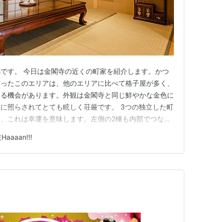
です。 今日は金閣寺の近くの町家を紹介します。かつ
だったこのエリアは、他のエリアに比べて格子屋が多く、
てる機会があります。外観は金閣寺と同じ鮮やかな金色に
に照らされてとても眩しく荘厳です。 3つの独立した町
、これは幸運を意味します。左側の2棟も内部でつなが
便利なだけでなく、構想からデザインまで非常に繊細なフ
aaaan!!!
す。 3つの家は構造が非常に似ているので、1つずつこ
中では、町家の本来の構…