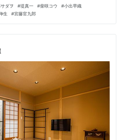
官九郎。クドカンの脚本は好きだと思う。 リンク
部サダヲ
#
堤真一
#
柴咲コウ
#
小出早織
伸生
#
宮藤官九郎
屋