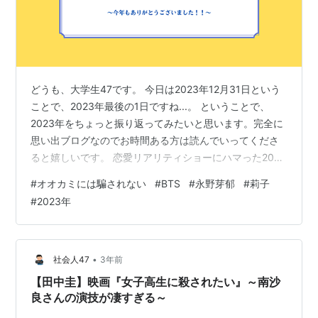
どうも、大学生47です。 今日は2023年12月31日という
ことで、2023年最後の1日ですね...。 ということで、
2023年をちょっと振り返ってみたいと思います。完全に
思い出ブログなのでお時間ある方は読んでいってくださ
ると嬉しいです。 恋愛リアリティショーにハマった2023
年 『Stay Gold/ BTS』を聴きまくった2023年 芽郁ちゃ
#
オオカミには騙されない
#
BTS
#
永野芽郁
#
莉子
んと莉子さんに会えた2023年 恋愛リアリティショーにハ
#
2023年
マった2023年 やっぱり2023年は、個人的には恋愛リア
リティショーは切り離せない1年でした。2023年の6月24
日に『月とオオカミちゃんには騙されない』を見始めた
のがきっかけでした。まさかここ…
•
社会人47
3年前
【田中圭】映画『女子高生に殺されたい』～南沙
良さんの演技が凄すぎる～