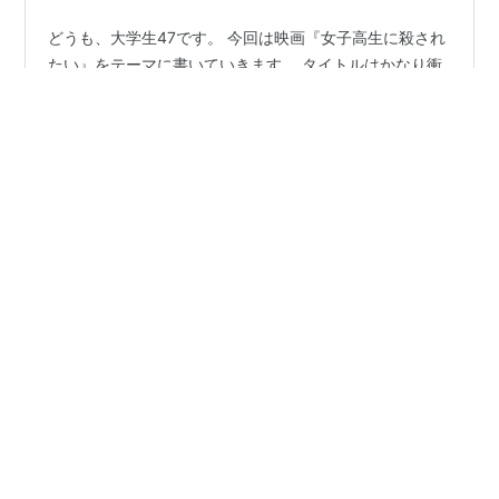
どうも、大学生47です。 今回は映画『女子高生に殺され
たい』をテーマに書いていきます。 タイトルはかなり衝
撃的なものになっていますが、その内容はどんなものな
のか。 ぜひ、最後までお付き合いください。（ネタバレ
98％なしです。） 映画『女子高生に殺されたい』のキャ
スト 映画『女子高生に殺されたい』のあらすじ 前代未聞
#
田中圭
#
南沙良
#
河合優実
#
莉子
#
茅島みずき
の"自分"殺害計画 豪華キャストで彩る110分 「お前、何
#
大島優子
#
細田佳央太
#
女子高生に殺されたい
企んでんだ？」 映画『女子高生に殺されたい』のキャス
#
映画
ト 東山春人・・・田中圭 佐々木真帆・・・南沙良 小杉