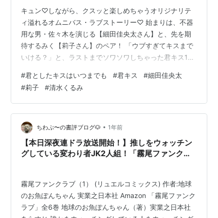
キュン♡しながら、クスッと楽しめちゃうオリジナリテ
ィ溢れるオムニバス・ラブストーリー♡ 始まりは、不器
用な男・佐々木を演じる【細田佳央太さん】と、先を期
待するみく【莉子さん】のペア！ 「ウブすぎてキスまで
いける？」と、ラストまでソワソワしちゃった君キス1話
をご一緒に楽しみましょう♡ ＼大人気のトラベルポーチ
#
君としたキスはいつまでも
#
君キス
#
細田佳央太
でコンパクト収納✨／ リンク ✴︎この記事にはネタバレが
#
莉子
#
清水くるみ
含まれます✴︎ ※当サイトではアフィリエイト広告を掲載し
ています。 君としたキスはいつまでも1話あらすじ みく
side 苗字呼び 不機嫌…？ 仰天行動！ 佐々木side パリパ
リ好き 不器用な彼 「俺とみくが…？」 キスまでのワンシ
•
ちわぷ〜の書評ブログ🐶
1年前
ーン…
【本日深夜連ドラ放送開始！】推しをウォッチン
グしている変わり者JK2人組！「霧尾ファンクラ
ブ」（加筆再掲載）
霧尾ファンクラブ（1） (リュエルコミックス) 作者:地球
のお魚ぽんちゃん 実業之日本社 Amazon 「霧尾ファンク
ラブ」全6巻 地球のお魚ぽんちゃん（著）実業之日本社