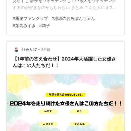
あらすじ 誰かをウォッチングしている人をウォッチング
するのが好きなのかもしれない まとめ こんな人にオスス
メ こんにちは、ちわぷ〜です！ 先日ご紹介させて頂い
#
霧尾ファンクラブ
#
地球のお魚ぽんちゃん
た、超私好みの本作！ なんと思いのほか早く連ドラが放
#
茅島みずき
#
莉子
送開始されるとの事でしたので、本日は加筆再掲載させ
ていただきます☆ 「霧尾ファンクラブ」全6巻 地球のお
魚ぽんちゃん（著）実業之日本社 あらすじ 女子高生の藍
美と波は、同じクラスの霧尾くんが大好き。 二人は恋の
•
社会人47
2年前
ライバル…
【1年前の答え合わせ】2024年大活躍した女優さ
んはこの人たちだ！！