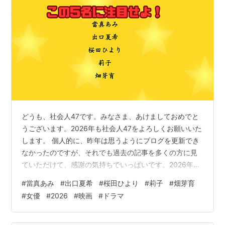
どうも、社会人47です。みなさま、あけましておめでと
うございます。2026年も社会人47をよろしくお願いいた
します。 個人的に、昨年は思うようにブログを更新でき
なかったのですが、それでも過去の記事を多くの方に見
ていただけて、感謝の気持ちでいっぱいです。2026年も
私なりに更新していきたいと思いますので、よろしくお
#
當真あみ
#
出口夏希
#
桜田ひより
#
莉子
#
畑芽育
願いいたします。（できれば年間12本以上は……！） 當
#
女優
#
2026
#
映画
#
ドラマ
真あみ 出口夏希 桜田ひより 莉子 畑芽育 當真あみ まず
は、昨年に引き続きの當真あみさんです！年明け早々の1
月23日には、映画『終点のあの子』の公開が控えていま