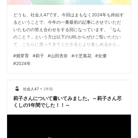
どうも、社会人47です。今回はまもなく2024年も終結す
るということで、今年の一番最初の記事にさせていただ
いたものの答え合わせをする回になっています。「なん
のこと？」という方は以下のURLからぜひご覧いただい
て、こちらに戻ってきてくださるとより楽しめるかと思
います。 smapandsmap-05.hatenablog.com 畑芽育 莉
#
畑芽育
#
莉子
#
山田杏奈
#
小芝風花
#
女優
子 山田杏奈 小芝風花 畑芽育 まずは、畑芽育さんから振
#
2024年
り返っていきたいと思います。畑芽育さんの今年の出演
作品は、5本になっております。昨年の勢いをそのままに
2024年を走り続けられた女優さんのひとりですね。個人
的には、バラエティなどでわいわいされていて、新し
•
社会人47
2年前
い…
莉子さんについて書いてみました。～莉子さん尽
くしの1年間でした！！～