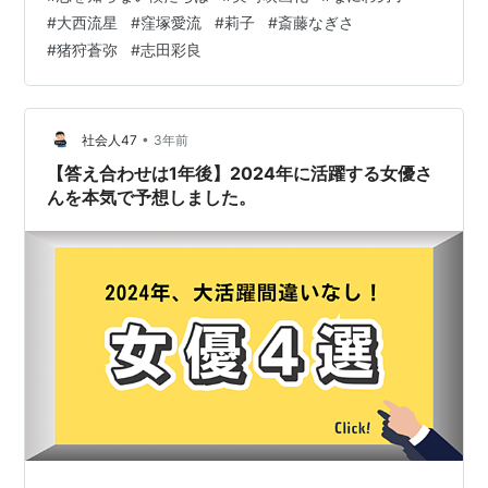
ルに描く青春ラブストーリー。まだ本当の恋を知らない
#
大西流星
#
窪塚愛流
#
莉子
#
斎藤なぎさ
彼らの予想外な恋の行方に共感できたり、キュン♡とと
#
猪狩蒼弥
#
志田彩良
きめくシーンも期待できますよ！先日、特別メイキング
映像や笑顔の場面写真も公開され、どこで撮影されたの
かな？と気になる方も多いと思います♡今回は「恋を知
らない僕たちは」の撮影場所や目撃情報など…
•
社会人47
3年前
【答え合わせは1年後】2024年に活躍する女優さ
んを本気で予想しました。