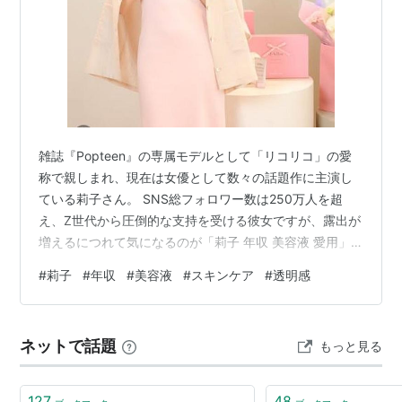
雑誌『Popteen』の専属モデルとして「リコリコ」の愛
称で親しまれ、現在は女優として数々の話題作に主演し
ている莉子さん。 SNS総フォロワー数は250万人を超
え、Z世代から圧倒的な支持を受ける彼女ですが、露出が
増えるにつれて気になるのが「莉子 年収 美容液 愛用」
といったワードです。 若くしてキャリアを積み上げてい
#
莉子
#
年収
#
美容液
#
スキンケア
#
透明感
る彼女の経済事情や、あの透き通るような美肌を支える
愛用コスメについて知りたいという声が急増していま
す。 結論として、莉子さんの年収は現在6000万円から
ネットで話題
もっと見る
8000万円程度と推測され、複数の地上波ドラマ主演や映
画出演、さらには大手企業のCM契約が重なっていること
が高収入の要因となってお…
127
48