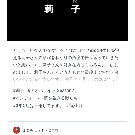
どうも、社会人47です。今回は本日２２歳の誕生日を迎
える莉子さんの活躍を私なりの角度で振り返っていきた
いと思います。莉子さんを好きな方はもちろん、「はじ
めまして、莉子さん」という方もぜひ最後までお付き合
いいただけると幸いです。 莉子さん尽くしの2024年
『Riko film』～旅とゲスト～ 最後に 莉子さん尽くしの
#
莉子
#
アオハライド Season2
2024年 2024年は莉子さんの勢いを感じられる一年にな
#
インフォーマ -闇を生きる獣たち-
っていたように思います。年を跨いだのも含めるとドラ
#
3年C組は不倫してます。
#
誕生日
マ・映画の出演本数は9本だそうです。確かに、振り返る
と今年は莉子さんを一年通してずっと応援させていただ
いたなと感じます。年明けは『SHUT UP』からの『アオ
ハライド Sea…
•
まるみはうす
2年前