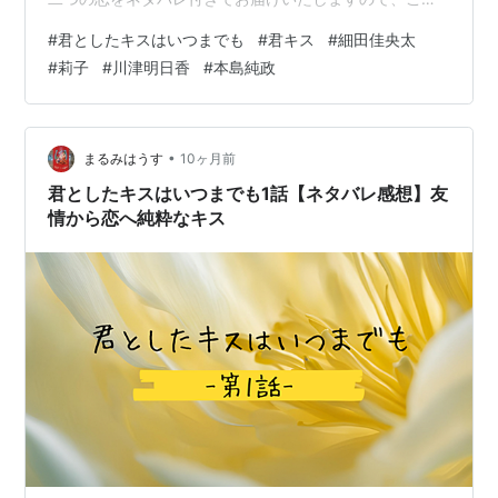
っくりご覧ください♡ 【二組の恋の前話も見てね♡】
#
君としたキスはいつまでも
#
君キス
#
細田佳央太
mayflower1322.hateblo.jp mayflower1322.hateblo.jp
#
莉子
#
川津明日香
#
本島純政
【川津さん出演のドラマもおすすめ】
mayflower1322.hateblo.jp ❤︎.sweet time.❤︎ リンク ※ 当
サイトではアフィリエイト広告を掲載しています。 ※ ｷｭﾝ
❤…
•
まるみはうす
10ヶ月前
君としたキスはいつまでも1話【ネタバレ感想】友
情から恋へ純粋なキス