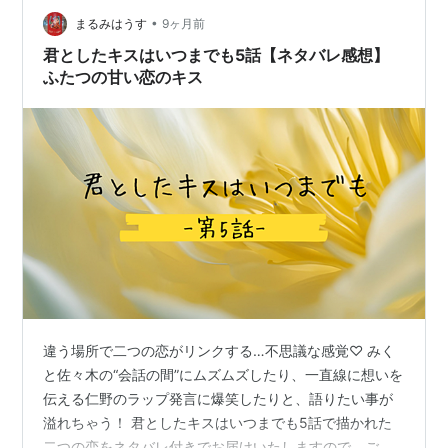
す。その後、4月に映画、続いて舞台と、さらなる活躍が
•
まるみはうす
9ヶ月前
間違いない1年にな…
君としたキスはいつまでも5話【ネタバレ感想】
ふたつの甘い恋のキス
違う場所で二つの恋がリンクする…不思議な感覚♡ みく
と佐々木の“会話の間”にムズムズしたり、一直線に想いを
伝える仁野のラップ発言に爆笑したりと、語りたい事が
溢れちゃう！ 君としたキスはいつまでも5話で描かれた
二つの恋をネタバレ付きでお届けいたしますので、ごゆ