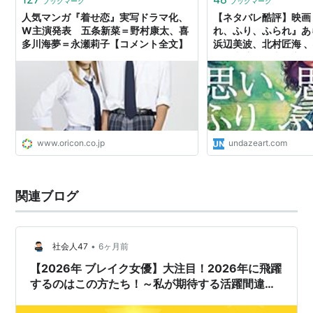
ブックマーク
ブックマーク
人気マンガ『着せ恋』実写ドラマ化、
【ネタバレ酷評】映画
W主演発表 五条新菜＝野村康太、喜
れ、ふり、ふられ』あ
多川海夢＝永瀬莉子【コメント全文】
浜辺美波、北村匠海 
衛二出演。「中身空っ
www.oricon.co.jp
undazeart.com
関連ブログ
•
社会人47
6ヶ月前
【2026年 ブレイク女優】大注目！2026年に飛躍
するのはこの方たち！～私が期待する活躍間違い
なしの女優さんたち～