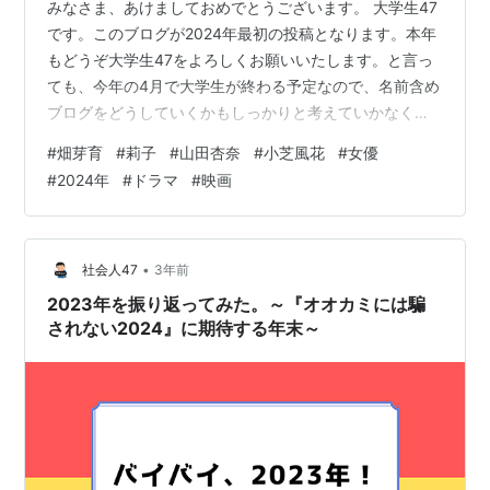
みなさま、あけましておめでとうございます。 大学生47
です。このブログが2024年最初の投稿となります。本年
もどうぞ大学生47をよろしくお願いいたします。と言っ
ても、今年の4月で大学生が終わる予定なので、名前含め
ブログをどうしていくかもしっかりと考えていかなくて
はいけないな、と思っています。まぁ、この話は別の機
#
畑芽育
#
莉子
#
山田杏奈
#
小芝風花
#
女優
会にでも。 そして、今回は今年2024年に大活躍が予想さ
#
2024年
#
ドラマ
#
映画
れる女優さんを4名ご紹介します！もちろん、ここで挙げ
させていただく他にもたくさんいらっしゃいますが、私
が胸を張って「2024年に時代が来る！」と宣言できる方
をご紹介しますので最後までぜひ一緒に楽しんでいただ
•
社会人47
3年前
ければと思います。 畑芽育…
2023年を振り返ってみた。～『オオカミには騙
されない2024』に期待する年末～