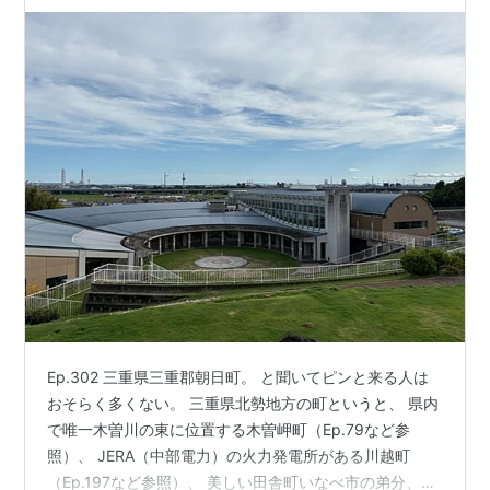
Ep.302 三重県三重郡朝日町。 と聞いてピンと来る人は
おそらく多くない。 三重県北勢地方の町というと、 県内
で唯一木曽川の東に位置する木曽岬町（Ep.79など参
照）、 JERA（中部電力）の火力発電所がある川越町
（Ep.197など参照）、 美しい田舎町いなべ市の弟分、東