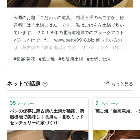
今週のお題「こだわりの道具」 料理下手の私ですが、得
意料理は「土鍋ごはん」です。 私はごはんを土鍋で炊い
ています。 ２０１８年の北海道地震でのブラックアウト
がきっかけでした。 www.betty0918.biz 使っているの
は、萬古焼の「銀峯 菊花」です。 リンク リンク 目次 蓋
が割れていた 長女からお下がりをもらった 他の炊飯専用
#
銀峯 菊花
#
萬古焼
#
炊飯用土鍋
#
土鍋ごはん
土鍋は？ 私が「菊花」を好きな理由 蓋が割れていた 炊
飯専用の土鍋、使いだして６年半。 昨年には少し欠けた
ものの、難なく使っていました。 www.betty0918.biz し
ネットで話題
もっと見る
かし、冷蔵庫が壊れてから自炊をやめていて、ようやく
新しい冷蔵庫が到着、１週間ぶりにごはん…
35
9
ブックマーク
ブックマーク
パンの保存に萬古焼の土鍋が活躍。調
萬古焼「至高急須」 -
湿機能で美味しく長持ち - 北欧ミッド
センチュリーの家づくり