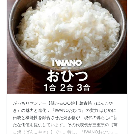
がっちりマンデー【儲かる○○焼】萬古焼（ばんこや
き）の魅力と進化：『IWANOおひつ』の実力 はじめに
伝統と機能性を融合させた焼き物が、現代の暮らしに新
たな価値を提供しています。その代表例が三重県の【萬
古焼（ばんこやき）】です。特に、「IWANOおひつ」と