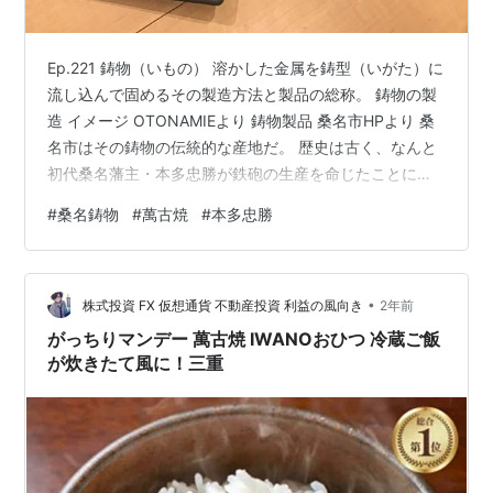
Ep.221 鋳物（いもの） 溶かした金属を鋳型（いがた）に
流し込んで固めるその製造方法と製品の総称。 鋳物の製
造 イメージ OTONAMIEより 鋳物製品 桑名市HPより 桑
名市はその鋳物の伝統的な産地だ。 歴史は古く、なんと
初代桑名藩主・本多忠勝が鉄砲の生産を命じたことに始
まるらしい。 桑名の本多忠勝像 原料に用いる高品質な
#
桑名鋳物
#
萬古焼
#
本多忠勝
「砂」をとなりの朝日町から供給できたため、桑名の鋳
物はますます躍進。明治から大正にかけては「東の川
口、西の桑名」と称されたらしい。 （埼玉県川口市も鋳
•
物の街として有名だ。） 戦後も高度成長により近代化が
株式投資 FX 仮想通貨 不動産投資 利益の風向き
2年前
加速。工業製品や建設材料の増大に伴い更に発展した
がっちりマンデー 萬古焼 IWANOおひつ 冷蔵ご飯
が、近年は生産高が減…
が炊きたて風に！三重