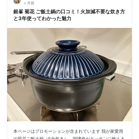
ヶ月前
銀峯 菊花 ご飯土鍋の口コミ！火加減不要な炊き方
と3年使ってわかった魅力
本ページはプロモーションが含まれています 我が家愛用
の菊花ご飯土鍋（5合炊き）。瑠璃色がキッチンに映えま