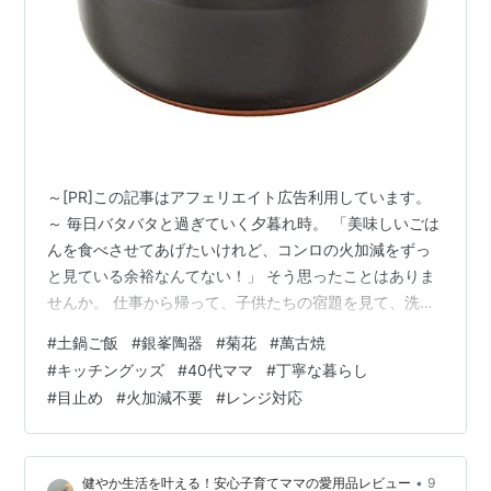
～[PR]この記事はアフェリエイト広告利用しています。
～ 毎日バタバタと過ぎていく夕暮れ時。 「美味しいごは
んを食べさせてあげたいけれど、コンロの火加減をずっ
と見ている余裕なんてない！」 そう思ったことはありま
せんか。 仕事から帰って、子供たちの宿題を見て、洗濯
物を取り込んで。 そんな慌ただしい毎日でも、炊きたて
#
土鍋ご飯
#
銀峯陶器
#
菊花
#
萬古焼
のつやつやごはんが食卓にあるだけで、なんだかすべて
#
キッチングッズ
#
40代ママ
#
丁寧な暮らし
が報われる気がしますよね。 実は私、今は「羽釜」でご
#
目止め
#
火加減不要
#
レンジ対応
はんを炊いているのですが、どうしても火加減のために
コンロのそばを離れられないのが悩みでした。 「もっと
楽に、でも妥協せずに美味しいごはんが食べたい……」
•
健やか生活を叶える！安心子育てママの愛用品レビュー
9
そんな思いで夜な夜な公式サイト…