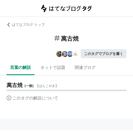
はてなブログ トップ
萬古焼
このタグでブログを書く
言葉の解説
ネットで話題
関連ブログ
萬古焼
(
一般
)
【
ばんこやき
】
このタグの解説について