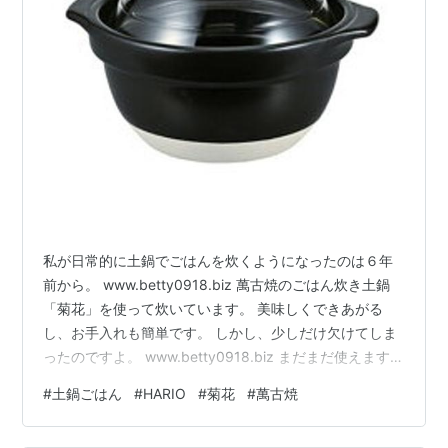
私が日常的に土鍋でごはんを炊くようになったのは６年
前から。 www.betty0918.biz 萬古焼のごはん炊き土鍋
「菊花」を使って炊いています。 美味しくできあがる
し、お手入れも簡単です。 しかし、少しだけ欠けてしま
ったのですよ。 www.betty0918.biz まだまだ使えますの
で、買い替える予定はありませんが、今気になっている
#
土鍋ごはん
#
HARIO
#
菊花
#
萬古焼
のが同じく萬古焼のHARIOのごはん釜です。 リンク 丸い
フォルムの見た目が可愛い。 ガラス蓋なのもいいです