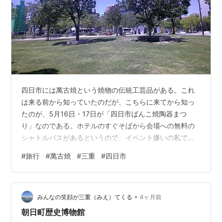
四日市には萬古焼という焼物の伝統工芸品がある。これ
は来る前から知っていたのだが、こちらに来てから知っ
たのが、5月16日・17日が「四日市ばんこ焼陶器まつ
り」なのである。ホテルのすぐそばから会場への無料の
シャトルバスがあるというので、イベント嫌いの私であ
るが、行ってみることになったのだ。 →バス乗り場に行
#
旅行
#
萬古焼
#
三重
#
四日市
く途中。今日も快晴だ。バス乗り場に５分前に行ったら
もう満員になったバスが止まっている。隙間にかろうじ
て入り込むが、やっぱり込むんだよなあ。バスは何とか
•
予定通り20分で１つ目の会場である四日市ドームについ
みんなの笑顔が三重（みえ）てくる
4ヶ月前
たが、次に移動するバスがまた大変そうだ。 会場に迎え
朝日町歴史博物館
入れられた。 会場内はなかなかの盛況である…