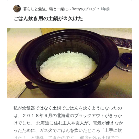
ね。 ハリオ ご飯釜 フタがガラスのご飯釜 3合炊き GNR-
•
200-B-W 直火専用 ご飯鍋 日本製 2合 3合 HARIO お値段
暮らしと勉強、猫と一緒に～Bettyのブログ
1年前
は私が愛用している…
ごはん炊き用の土鍋が🍲欠けた
私が炊飯器ではなく土鍋でごはんを炊くようになったの
は、２０１８年９月の北海道のブラックアウトがきっか
けでした。 北海道に住む主人や友人が、電気が使えなか
ったために、ガス火でごはんを炊いたところ「上手に炊
けた！」と連絡してきたのです。 何度か私も土鍋でごは