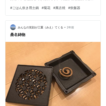
んを炊いてみましたが、美味しいのです。 でも土鍋にご
#
ごはん炊き用土鍋
#
菊花
#
萬古焼
#
炊飯器
はんがくっつき、洗うのが大変でした。 私がごはんを炊
くために、ごはん炊き専用の土鍋を買ったのは、２０１
９年の暮れでした。 ５年半前です。 ごはんがこびりつく
•
ことなく、洗う手間がずいぶん楽になりました。
みんなの笑顔が三重（みえ）てくる
2年前
www.betty0918.biz 毎日のように使っています。 近所の
桑名鋳物
スーパーで衝動買いした…