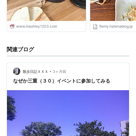
www.mashley1203.com
flemy.hatenablog.jp
関連ブログ
•
散歩日記ＸＸＸ
3ヶ月前
なぜか三重（３０）イベントに参加してみる