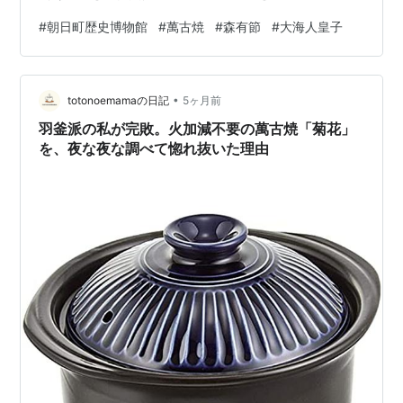
員町（Ep.46など参照）、 湯の山温泉を擁する菰野町
#
朝日町歴史博物館
#
萬古焼
#
森有節
#
大海人皇子
（Ep.103など参照）があるが、これらと比べて朝日町の
存在感は低い。 朝日町の位置 ニッショーHPより 朝日町
（あさひちょう）の面積は6km3で県内最小。人口も1万1
•
千人あまりで、本当に小さな町だ。 私が思うのは、なぜ
totonoemamaの日記
5ヶ月前
この町は今も独立した自治体として存在できているの
羽釜派の私が完敗。火加減不要の萬古焼「菊花」
か？…
を、夜な夜な調べて惚れ抜いた理由