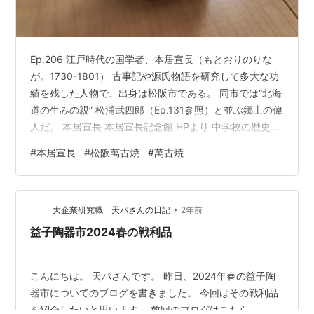
Ep.206 江戸時代の国学者、本居宣長（もとおりのりな
が。1730-1801） 古事記や源氏物語を研究して多大な功
績を残した人物で、出身は松阪市である。 同市では“北海
道の生みの親” 松浦武四郎（Ep.131参照）と並ぶ郷土の偉
人だ。 本居宣長 本居宣長記念館 HPより 中学校の歴史の
教科書に出てくる江戸時代の文人といえば、 松尾芭蕉
#
本居宣長
#
松阪萬古焼
#
萬古焼
（1644-1694。俳人。Ep.90、163参照）の『奥の細
道』 俵屋宗達（-1643。絵師）の『風神雷神図』 菱川師
宣（ひしかわもろのぶ。1618-1694。絵師）の『見返り
•
美人図』 井原西鶴（1642-1693。浮世草子）の『好色一
大企業研究職 天パさんの日記
2年前
代男』 杉田玄白（173…
益子陶器市2024春の戦利品