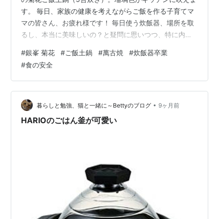
す。 毎日、家族の健康を考えながらご飯を作る子育てマ
マの皆さん、お疲れ様です！ 毎日使う炊飯器、場所を取
るし、本当に美味しいの？と疑問に思いつつ、特に内釜
のフッ素コーティングが気になっている方はいません
#
銀峯 菊花
#
ご飯土鍋
#
萬古焼
#
炊飯器卒業
か？ 🍳 調理器具の「安心」を揃えたい方へ 炊飯器の内
#
食の安全
釜コーティングが気になった私は、毎日使うフライパン
も「テフロン卒業」を決意しました。剥がれの心配がな
く、一生モノとして愛用している「ジオ・プロダクト」
の使い心地はこちらにまとめています。 ＞＞【テフロン
•
暮らしと勉強、猫と一緒に～Bettyのブログ
9ヶ月前
卒業】ジオ・プロダクト ソテーパンの口…
HARIOのごはん釜が可愛い