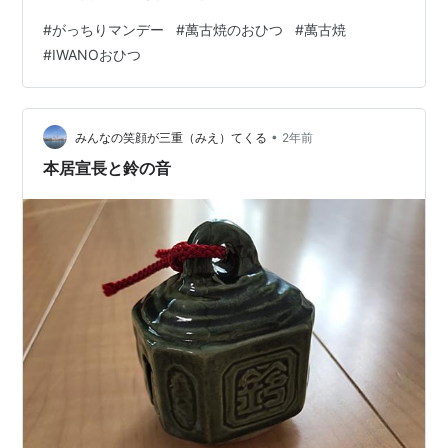
いう商品が注目されています。この商品は、冷蔵保存し
#
がっちりマンデー
#
萬古焼のおひつ
#
萬古焼
たご飯を電子レンジで簡単に炊きたて風に復活させるこ
#
IWANOおひつ
とができる優れものです。本記事では、萬古焼の歴史や
「IWANOおひつ」の特徴、機能性について詳しく紹介し
ます。 萬古焼（ばんこやき）とは 1. 萬古焼の歴史 萬古
焼は、三重県四日市市を中心に生産されている陶器で、
•
みんなの笑顔が三重（みえ）てくる
2年前
その歴史は古く、江戸時代中期に…
本居宣長と鈴の音