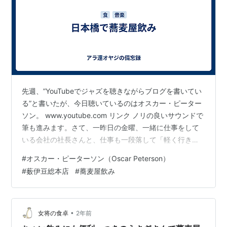
先週、”YouTubeでジャズを聴きながらブログを書いてい
る”と書いたが、今日聴いているのはオスカー・ピーター
ソン。 www.youtube.com リンク ノリの良いサウンドで
筆も進みます。さて、一昨日の金曜、一緒に仕事をして
いる会社の社長さんと、仕事も一段落して「軽く行きま
すか」ということに。どこに行くって、飲みに行くに決
#
オスカー・ピーターソン（Oscar Peterson）
まっているわけだが、時間はまだ、午後五時少し前。“こ
#
薮伊豆総本店
#
蕎麦屋飲み
んな早い時間から繰り出すのか”と言われたら返す言葉も
ないが、年寄りというのはせっかちなもので、飲みに行
くと決めたらとっとと出かけます。と言っても、飲み屋
が始まる時間というのもいろいろで、早めに開いている
•
女将の食卓
2年前
ところもあるが、午…