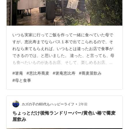
いつも実家に行ってご飯を作って一緒に食べていた母で
すが、恵比寿までならバス１本で出てこられるので、そ
れなら来てもらえれば、いつもとは違ったお店で食事が
できるのでは、と思いました。 違った、と言っても、母
も食べたいものがあるお店、そして、楽しめるお店、糖
尿病の母なので、糖質が高いものばかりあるお店ではな
#
箸庵
#
恵比寿蕎麦
#
箸庵恵比寿
#
蕎麦屋飲み
く・・・と探していて、そういえば最近行ってなかった
#
母と食事
お蕎麦屋さん、箸庵さんが良いのでは、と思い、予約し
て行ってきました。 久しぶりの箸庵さん、落ち着いた雰
囲気で楽しめて母にもヒットでした。 箸庵さん メニュー
お飲み物メニュー おつまみメニュー 食べたもの＆飲んだ
•
カズの子の60代もハッピーライフ
2年前
もの お通し 肉味噌ピーマン 鯛と海…
ちょっとだけ後悔ランドリーバー/黄色い椿で蕎麦
屋飲み