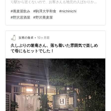
り駅から近くないので、お客さんも地元の人ばかりかな
ぁと勝手に思いますが、何度か通って興味があったので
#
蕎麦屋飲み
#
駒澤大学和食
#
nichinichi
入ってみました。 地元飲みの２軒目でやはり気になって
#
野沢居酒屋
#
野沢蕎麦屋
いた nichinichiさんへ、異国な雰囲気を感じました！
nichinichiさん 内観 メニュー お料理メニュー 飲み物メニ
ュー お酒 柚子生搾りサワー お料理 蕎麦がきと生海苔の
お揚げ 地元飲みの２軒目でやはり気になっていた
•
女将の食卓
10ヶ月前
nichin…
久しぶりの箸庵さん、落ち着いた雰囲気で楽しめ
て母にもヒットでした！