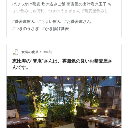
げぶっかけ蕎麦 炊き込みご飯 蕎麦屋の出汁巻き玉子 ち
ょい飲みにも便利、つきのうさぎさんで蕎麦屋飲みして
きました！ つきのうさぎさん mar-denapolijapan.com
#
蕎麦屋飲み
#
ちょい飲み
#
お蕎麦屋さん
場所 恵比寿駅からすぐ、バス通り沿いにあります。 外に
#
つきのうさぎ
#
かき揚げ蕎麦
メニューが置いてあって、ランチじゃなくていいかなぁ
と思い、入ってみました。 店内 これは、２階のお席で、
今回は、１階のお席でしたが、２人掛けのテーブルや４
人掛けのテーブルがありました。 メニュー お昼のメニ…
•
女将の食卓
3年前
恵比寿の”箸庵”さんは、雰囲気の良いお蕎麦屋さ
んです。