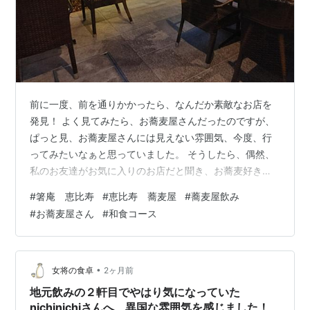
前に一度、前を通りかかったら、なんだか素敵なお店を
発見！ よく見てみたら、お蕎麦屋さんだったのですが、
ぱっと見、お蕎麦屋さんには見えない雰囲気、今度、行
ってみたいなぁと思っていました。 そうしたら、偶然、
私のお友達がお気に入りのお店だと聞き、お蕎麦好きの
主人と一緒に行ってみることにしました。 恵比寿の”箸
#
箸庵 恵比寿
#
恵比寿 蕎麦屋
#
蕎麦屋飲み
庵”さんは、雰囲気の良いお蕎麦屋さんです。 箸庵さん
#
お蕎麦屋さん
#
和食コース
店内 梅コース 前菜盛合せ お飲み物 揚げ出し豆腐 炙り煮
穴子 鴨ロースの焼き 海老と季節野菜の天ぷら できたて
蕎麦 場所 恵比寿の”箸庵”さんは、雰囲気の良いお蕎麦屋
さんです。 箸庵さん ebisu-hashian.gorp.jp 上の写…
•
女将の食卓
2ヶ月前
地元飲みの２軒目でやはり気になっていた
nichinichiさんへ、異国な雰囲気を感じました！