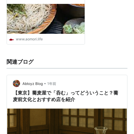
www.aomori.life
関連ブログ
•
Abtoyz Blog
1年前
【東京】蕎麦屋で「呑む」ってどういうこと？蕎
麦前文化とおすすめ店を紹介