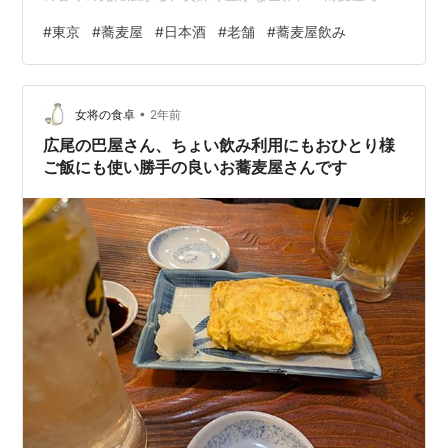
杯」、すなわち「蕎麦前（そばまえ）」の世界をさらに
#
東京
#
蕎麦屋
#
日本酒
#
老舗
#
蕎麦屋飲み
掘り下げていきます。 蕎麦屋は、単に美味しい蕎麦をい
ただく場所だけではありません。特に東京では、江戸時
代から脈々と受け継がれる「蕎麦前」という粋な文化が
•
深く根付いています。一杯の酒とそれに寄り添う旬の肴
女将の食卓
2年前
を心ゆくまで味わい、心地よい時間と空間を楽しみ、そ
広尾の巴屋さん、ちょい飲み利用にもおひとり様
して頃合いを見て蕎麦で〆る。この一連の流れその…
ご飯にも使い勝手の良いお蕎麦屋さんです