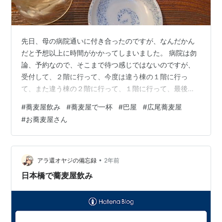
先日、母の病院通いに付き合ったのですが、なんだかん
だと予想以上に時間がかかってしまいました。 病院は勿
論、予約なので、そこまで待つ感じではないのですが、
受付して、２階に行って、今度は違う棟の１階に行っ
て、また違う棟の２階に行って、１階に行って、最後お
会計して、それから薬局へ。 そして、なにしろ一番時間
#
蕎麦屋飲み
#
蕎麦屋で一杯
#
巴屋
#
広尾蕎麦屋
のかかったのが調剤薬局。 私がいつもお世話になってい
#
お蕎麦屋さん
る薬局は、ご近所さんで融通もききますし（処方箋を出
しておいて、あとで来ます、もよくやります）そこまで
待たないのですが、30分以上待ちました。 そんなこんな
で暗くなってしまい、そこから母と一緒に実家に帰り、
•
アラ還オヤジの備忘録
2年前
お薬をお薬タッパに分けて・・・ 夕方には帰…
日本橋で蕎麦屋飲み