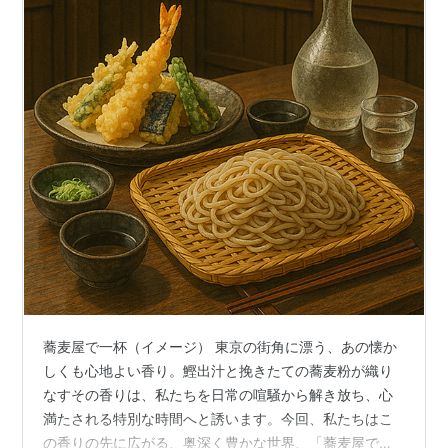
蕎麦屋で一杯（イメージ） 東京の街角に漂う、あの懐か
しくも心地よい香り。鰹出汁と挽きたての蕎麦粉が織り
なすその香りは、私たちを日常の喧騒から解き放ち、心
満たされる特別な時間へと誘います。今回、私たちはこ
の香りの先に広がる、奥深く豊かな世界、「蕎麦屋で一