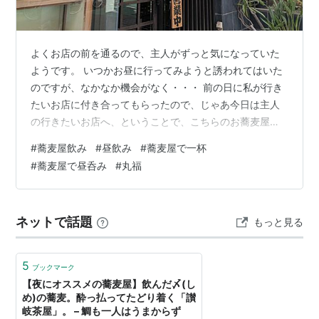
よくお店の前を通るので、主人がずっと気になっていた
ようです。 いつかお昼に行ってみようと誘われてはいた
のですが、なかなか機会がなく・・・ 前の日に私が行き
たいお店に付き合ってもらったので、じゃあ今日は主人
の行きたいお店へ、ということで、こちらのお蕎麦屋さ
んに行ってみることにしました。 そうしたら、思ってた
#
蕎麦屋飲み
#
昼飲み
#
蕎麦屋で一杯
以上に素敵なお店で、楽しい昼飲み、蕎麦屋飲みをして
#
蕎麦屋で昼呑み
#
丸福
これたのでした。 気になっていた不動前の丸福さんで蕎
麦屋飲みしてきました！ 丸福さん 場所 店頭 店内 メニュ
ー お蕎麦メニュー 一品料理メニュー 一品料理の季節メ
ネットで話題
もっと見る
ニュー 日本酒メニュー 食べたもの＆飲んだもの 瓶ビー
ルとほたるいかの酢味噌 日…
5
ブックマーク
【夜にオススメの蕎麦屋】飲んだ〆(し
め)の蕎麦。酔っ払ってたどり着く「讃
岐茶屋」。 – 鯛も一人はうまからず