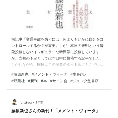
前記事「交通事故を防ぐには、何よりもいかに自分をコ
ントロールするか？が重要。」が、本日の未明という普
段投稿しないイレギュラーな時間帯に投稿しています
が、当初の予定としては昨日中に投稿する記事でした。
しかしながら、昨日はこの記事のタイトルにもございま
すように、藤原新也さんのサイン会とその後に行われた
#
藤原新也
#
メメント・ヴィータ
#
生を想え
某オフ会に参加しておりましたため、それができません
#
双葉社
#
新刊
#
本
#
サイン会
#
ジュンク堂書店
でしたので、イレギュラーな時間帯の投稿になっており
ます。 また土曜日が月末日だと何か投稿するのに気が乗
らないんですよね。なので、昨日は藤原新也さんの一連
のイベント参加に集中しておりました。 あまりいらっし
•
junzirog
1年前
ゃらないとは思うのですが、もしこちらの読者さん…
藤原新也さんの新刊！「メメント・ヴィータ」