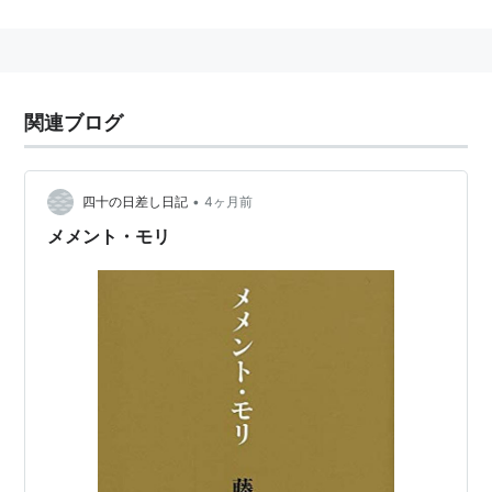
主な著作
全東洋街道（1981年）（1982年集英社文庫
ISBN:4087505634
、
ISBN:408750591X
）
関連ブログ
メメント・モリ
（1983年）（1990年5月新装版
ISBN:4795810222
）
•
四十の日差し日記
4ヶ月前
メメント・モリ