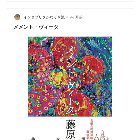
た。チベットの僧侶は、とても勤勉で信仰 に真面目に取
り組んでいて、その姿を克明に 捉えているのだろう、思
•
っていたが、実像は、全てその 逆だった。真面目な僧侶
インタプリタかなくぎ流
9ヶ月前
などいず、その落胆ぶり が伺えた。それでも、チベット
メメント・ヴィータ
に住んでいる人たちは と…