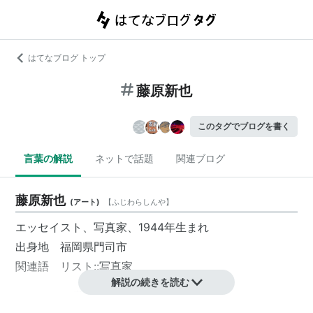
はてなブログ トップ
藤原新也
このタグでブログを書く
言葉の解説
ネットで話題
関連ブログ
藤原新也
(
アート
)
【
ふじわらしんや
】
エッセイスト、写真家、1944年生まれ
出身地 福岡県門司市
関連語
リスト::写真家
解説の続きを読む
amazon:藤原新也