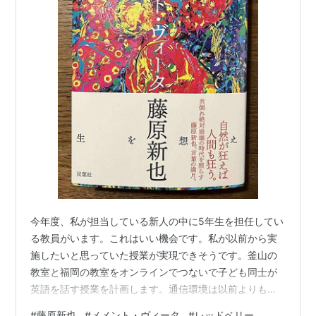
今年度、私が担当している新人の中に5年生を担任してい
る教員がいます。これはいい機会です。私が以前から実
施したいと思っていた授業が実現できそうです。釜山の
教室と福岡の教室をオンラインでつないで子ども同士が
英語を話す授業を計画します。通信環境は以前よりも格
段とよくなってきました。７０インチの大画面を通した
#
藤原新也
#
メメント・ヴィータ
#
レッドベリー