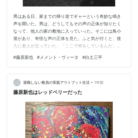
男はある日、家までの帰り道でギャーという奇妙な鳴き
声を聞いた。男は、どうしてもその声の正体が知りたく
なって、他人の家の敷地に入っていった。そこには鳥小
屋があり、奇怪な声の正体を見た。ふと気が付くと、後
ろに老人が立っていた。「ここで何をしているんだ」男
は非礼を詫びて、経緯を説明した。「これは七面鳥です
#
藤原新也
#
メメント・ヴィータ
#
白土三平
よね」「うん、三羽いたが一羽はもう食った」 再び訪ね
たとき、老人は男を家の中へ招き入れた。薄暗い室内に
は様々な種類の猟の道具や、研ぎ澄ました刃物が並んで
•
いた。老人の家を時折訪れるようになったある日、男に
退職しない教員の実践アウトプット生活
1年前
連絡があった。「猪がわなにかかった。来ないか？」駆
藤原新也はレッドベリーだった
けつけると、老人が男に言った。「この槍で心臓を突…