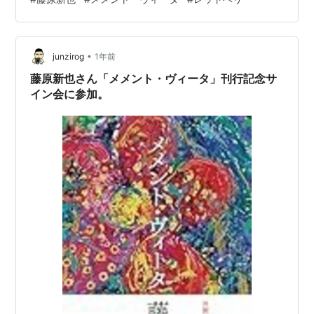
交流は想像するだけでワクワクします。この交流を機会
に、福岡と釜山の教員同士が仲良くなれるかもしれませ
ん。まずは、一番近い外国の人たちと仲良くなった方が
•
いいですよね。韓国と日本の歴史を知ることも重要で
junzirog
1年前
す。あと何年仕事をするのか分かりませんが、というよ
藤原新也さん「メメント・ヴィータ」刊行記念サ
りあと何年この世にいるのかわかりませんが、これが
イン会に参加。
私…