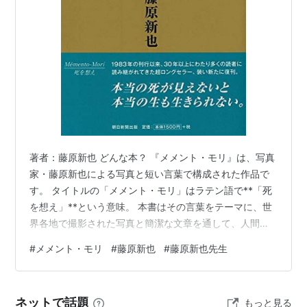
著者：藤原新也 どんな本？ 『メメント・モリ』は、写真
家・藤原新也による写真と短い言葉で構成された作品で
す。 タイトルの「メメント・モリ」はラテン語で**「死
を想え」**という意味。 本書はその言葉をテーマに、世
界各地で撮影された写真と簡潔な文章を通して、人間の
生と死を静かに、そして強く問いかける一冊となってい
#
メメント・モリ
#
藤原新也
#
藤原新也先生
ます。 本書の内容 本書は、一般的な読み物とは異なり、
写真と言葉が組み合わさった独特の構成です。 世界各地
で撮影されたリアルな写真 短く鋭い言葉 強いメッセージ
ネットで話題
もっと見る
性 シンプルな構成ながら、一つひとつのページが深い余