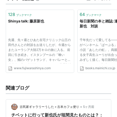
韻を残します。 本書のテーマ 死を見つめることで生を考
える 「死」を避けるの…
128
64
ブックマーク
ブックマーク
Shinya talk: 藤原新也
毎日新聞の本と雑誌: 
新也 対談
先週、先々週とひあた在宅クリニック山王の
千年先だって愛してる―
田代さんとの対談をお送りしたが、今週から
がペンネーム「ぱーぷる
またユーラシア大陸2万キロの旅に入る。 前
小説「あしたの虹」。両
回に引き続き。イスタンブールの「喰い
る女子高生ユーリが出合
女」、鰯のバゲットサンド、キャバレーと自
みずしく描く。毎日新聞
動小銃、夜の映画館など。 Podcast 藤原新也
刊行されたのを記念して
www.fujiwarashinya.com
books.mainichi.co.jp
「新東京漂流」
しい写真家の藤原新也さ
したの虹」を書いた...
関連ブログ
•
古民家ギャラリーうした＋古本カフェ便り
5ヶ月前
チベットに行って新也氏が垣間見たものとは？：