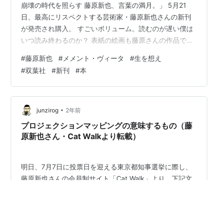
崩壊の時代を照らす 藤原新也、言葉の満月。」 5月21
日、最高にリスペクトする芸術家・藤原新也さんの新刊
が発売され購入。 すごいボリューム。読むのが遅い僕は
いつ読み終わるのか？ 表紙の絵画も藤原さんの作品で
す。 メメント・ヴィータ 藤原新也 双葉社
#
藤原新也
#
メメント・ヴィータ
#
生を想え
#
双葉社
#
新刊
#
本
•
junzirog
2年前
プロジェクションマッピングの意味するもの（藤
原新也さん・Cat Walkより転載）
明日、7月7日に投票日を迎える東京都知事選挙に際し、
藤原新也さんの会員制サイト「Cat Walk」より、下記文
章の拡散許可が出ておりますので転載させていただきま
す。文中の「船長」は藤原新也さんのことです。
======== プロジェクションマッピングとはつまりプロ