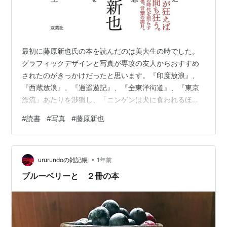
最初に藤原新也氏の本を読んだのは美大生の時でした。
グラフィックデザインと写真が専攻の友人からおすすめ
されたのがきっかけだったと思います。『印度放浪』、
『西蔵放浪』、『逍遥遊記』、『全東洋街道』、『東京
漂流』あたりを渉猟し、「ニンゲンは犬に食われるほど
自由だ」で有名になった『メメント・モリ』と、そのあ
#
読書
#
写真
#
藤原新也
とに出た『乳の海』あたりまでは読んだ記憶がありま
す。そのあと私は美術に興味を失って（というか己の才
能のなさに打ちひしがれて）熊本県の水俣市で農業の真
•
似事みたいなことを始めたのですが、それ以降は藤原氏
ururundoの雑記帳
1年前
の作品とは縁遠くなってしまっていました。後年、中国
ブルーベリーと ２冊の本
に留学した際、新疆ウイグル自治区からパミール高原を
超…