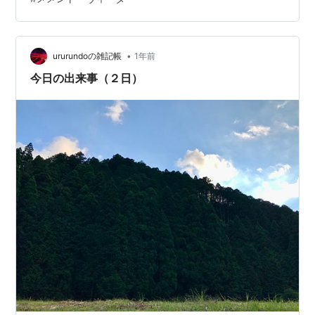
馬と朝鮮半島が 共に歴史が始まって以来 お互いの地から
人が行ったり来たり。 図書館で借りたのではなく 珍しく
買った本だ。 この本の前に 藤原新也の「メメント・ヴィ
ータ」を読…
•
ururundoの雑記帳
1年前
今日の出来事（２日）