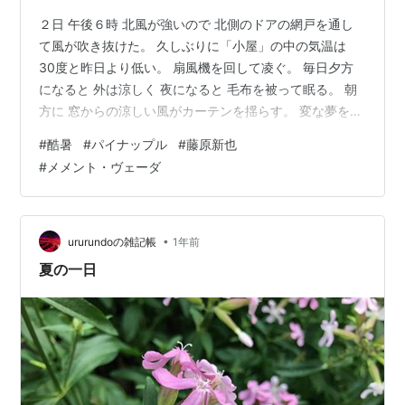
２日 午後６時 北風が強いので 北側のドアの網戸を通し
て風が吹き抜けた。 久しぶりに「小屋」の中の気温は
30度と昨日より低い。 扇風機を回して凌ぐ。 毎日夕方
になると 外は涼しく 夜になると 毛布を被って眠る。 朝
方に 窓からの涼しい風がカーテンを揺らす。 変な夢をよ
く見る。 到来物のパイナップルは完熟で それをカットし
#
酷暑
#
パイナップル
#
藤原新也
て 冷蔵庫で冷やした。 昼 晩のご飯の時に食べたのが 本
#
メメント・ヴェーダ
当に美味しかった。 藤原新也の「メメント・ヴェーダ」
図書館の返却日が迫り 少しの時間を見つけては熱心に読
む。 藤原新也の本は 私を裏切らない。 草も土も カラカ
ラで 夕方に水やりをする。 深夜にパソコンの前で浮かぶ
•
ururundoの雑記帳
1年前
のは…
夏の一日