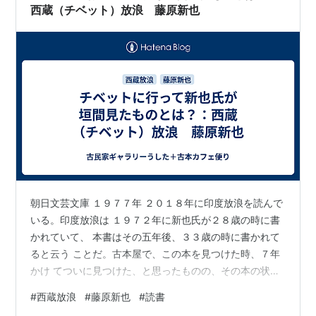
西蔵（チベット）放浪 藤原新也
朝日文芸文庫 １９７７年 ２０１８年に印度放浪を読んで
いる。印度放浪は １９７２年に新也氏が２８歳の時に書
かれていて、 本書はその五年後、３３歳の時に書かれて
ると云う ことだ。古本屋で、この本を見つけた時、７年
かけ てついに見つけた、と思ったものの、その本の状態
の悪さに、一寸惑い、まごついた。買うか、ホントに 迷
#
西蔵放浪
#
藤原新也
#
読書
ったものの、また、７年後かと思うと、買う 決心がつい