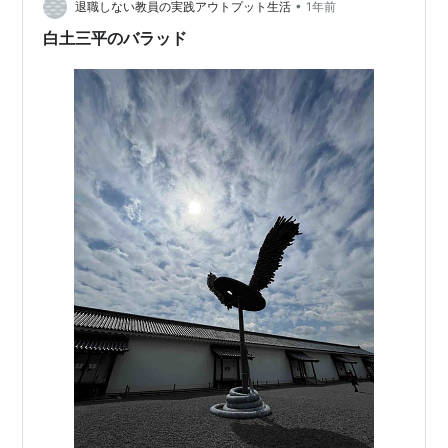
持ちよさは 山間部ならではだ。 図書館から 本を受…
•
退職しない教員の実践アウトプット生活
1年前
白土三平のバラッド