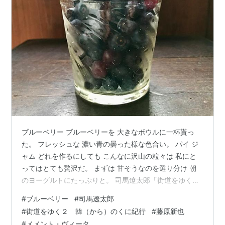
ブルーベリー ブルーベリーを 大きなボウルに一杯貰っ
た。 フレッシュな 濃い青の曇った様な色合い。 パイ ジ
ャム どれを作るにしても こんなに沢山の粒々は 私にと
ってはとても贅沢だ。 まずは 甘そうなのを選り分け 朝
のヨーグルトにたっぷりと。 司馬遼太郎「街道をゆく
２」韓（から）のくに紀行 １０年ほど前に読んだのを再
#
ブルーベリー
#
司馬遼太郎
読した。 「グッときた」というのではない。 ただ 面白
#
街道をゆく２ 韓（から）のくに紀行
#
藤原新也
さに感動した。 司馬遼太郎の人物表現の愉快さ 日本と対
#
メメント・ヴィータ