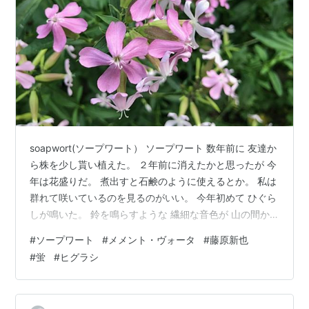
soapwort(ソープワート） ソープワート 数年前に 友達か
ら株を少し貰い植えた。 ２年前に消えたかと思ったが 今
年は花盛りだ。 煮出すと石鹸のように使えるとか。 私は
群れて咲いているのを見るのがいい。 今年初めて ひぐら
しが鳴いた。 鈴を鳴らすような 繊細な音色が 山の間か
ら合唱するように聞こえる。 朝夕に鳴き 合歓木の花の頃
#
ソープワート
#
メメント・ヴォータ
#
藤原新也
と重なる。 日が暮れて 北の網戸から見える蛍の灯。 豪
#
蛍
#
ヒグラシ
雨で川縁の葦や草が流れてから 蛍がすっかり少なくなっ
た。 暗い中を頼りなげに ふらりふらりと灯が流れる。
昼間の暑さで 体も心も消耗気味だが 朝と夜の涼しさの気