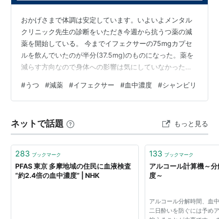
おかげさまで体調は安定しています。いよいよメンタル
クリニック先生の診断をいただき今週から抗うつ薬の減
薬を開始している。 今までイフェクサーの75mgカプセ
ルを飲んでいたのが半分(37.5mg)のものになった。薬を
減らす方向なので身体への影響は気にしていなかった
が、初日は頭の芯に頭痛が有った。更に翌朝は来るね～
#
うつ
#
減薬
#
イフェクサー
#
血中濃度
#
シャンビリ
シャンビリ感（頭の中がシャリシャリする感じ。ネット
で調べるとこの言葉が出てきた。多くの人が体験してい
るのか）と軽いめまい。また、気のせいか睡眠時に夢を
ネットで話題
もっと見る
よく見る。正直、抗うつ薬の効果はよく分からなかった
が、ここに来て薬が脳に何か影響を与えている感じが分
かる。我ながら興味深い。セロトニンとノル…
283
133
ブックマーク
ブックマーク
PFAS 東京 多摩地域の住民に血液検査
アルコール計算機～分
“約2.4倍の血中濃度” | NHK
度～
アルコール分解時間、血
二日酔いを防ぐには予め