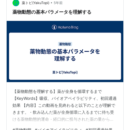
•
薬トピ(YakuTopi)
5年前
薬物動態の基本パラメータを理解する
【薬物動態を理解する】薬が全身を循環するまで
【KeyWords】吸収、バイオアベイラビリティ、初回通過
効果 【内容】この動画を見終わると以下のことが理解で
きます。・飲み込んだ薬が全身循環に入るまでに待ち受
ける薬物動態的運命・経口的に投与された薬の量から、
全身循環に入った薬の量を推定する。
#
薬物動態
#
バイオアベイラビリティ
#
初回通過効果