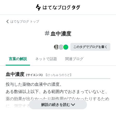
はてなブログ トップ
血中濃度
このタグでブログを書く
言葉の解説
ネットで話題
関連ブログ
血中濃度
(
サイエンス
)
【
けっちゅうのうど
】
投与した薬物の血液中の濃度。
ある数値以上以下、ある範囲内でおさまっていないと、
薬の効果が出なかったり副作用がでなかったりするため
解説の続きを読む
に、測定する必要がある。