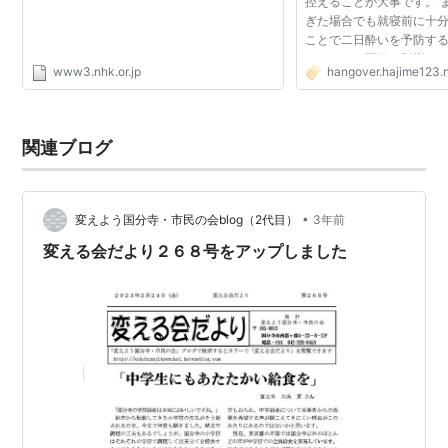
控えることが大事です。 
ぎた場合でも就寝前に十
ことで二日酔いを予防す
ここでは、翌日に影響し
www3.nhk.or.jp
hangover.hajime123.
や、アルコールの分解時
濃度、就寝前の必...
関連ブログ
•
変えよう国分寺・市民の会blog（2代目）
3年前
変える会だより２６８号をアップしました