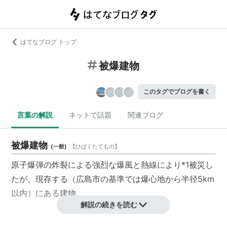
はてなブログ トップ
被爆建物
このタグでブログを書く
言葉の解説
ネットで話題
関連ブログ
被爆建物
(
一般
)
【
ひばくたてもの
】
原子爆弾
の炸裂による強烈な爆風と熱線により
*1
被災し
たが、現存する（
広島市
の基準では爆心地から半径5km
以内）にある建物。
解説の続きを読む
*1
:
“
被爆
”とは爆弾による攻撃（爆撃）を被るという意味