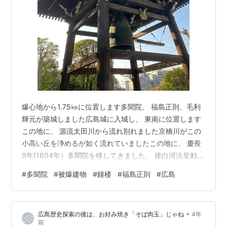
爆心地から1.75㎞に位置します多聞院、 福島正則、毛利
輝元が築城しました広島城に入城し、 東南に位置します
この地に、 源流太田川から流れ別れました京橋川がこの
小高い丘を浄めるが如く流れていましたこの地に、 慶長
9年(1604年）多聞院を移してきました。 後白河法皇勅作
の多聞院の毘沙門天王は、福島正則が城下町の礎を築き
#
多聞院
#
被爆建物
#
鐘楼
#
福島正則
#
広島
ましてからずっと広島の成長を見守り続け、341年後の
1945年(昭和20年)雲ひとつ無い晴天の朝に、突如として
現れた地面を天空を破壊させる巨大な悪魔を見ることと
•
広島歴史探索の後は、お好み焼き「そば肉玉」じゃね
4年
なりました。 木造の本堂、庫裡は焼失こそは免れたもの
前