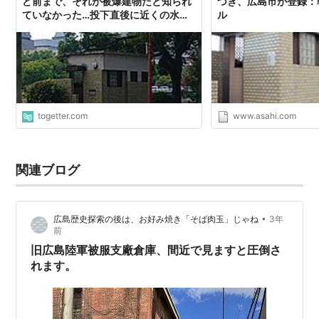
ど前まで、それが被爆建物だと知られ
づき、広島市が登録：
ていなかった…投下直後に近くの水道
ル
から出る水を飲んで、多くの被爆者が
息絶えた
togetter.com
www.asahi.com
関連ブログ
•
広島歴史探索の後は、お好み焼き「そば肉玉」じゃね
3年
前
旧広島陸軍被服支廠倉庫、間近で見ますと圧倒さ
れます。