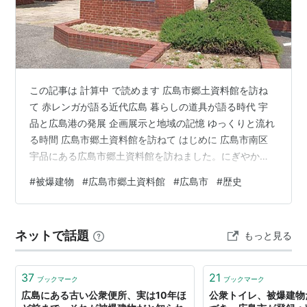
この記事は 計算中 で読めます 広島市郷土資料館を訪ね
て 赤レンガが語る近代広島 暮らしの道具が語る時代 宇
品と広島港の発展 企画展示と地域の記憶 ゆっくりと流れ
る時間 広島市郷土資料館を訪ねて はじめに 広島市南区
宇品にある広島市郷土資料館を訪ねました。にぎやかな
市街地から少し離れ、住宅街の中にポツンとたたずむ赤
#
被爆建物
#
広島市郷土資料館
#
広島市
#
歴史
レンガの建物は、遠目にもひときわ目を引きました。こ
こは明治時代に建てられた旧陸軍糧秣支廠（缶詰工場）
の工場建物を利用した資料館で、建物そのものがすでに
ネットで話題
もっと見る
貴重な歴史資料でした。 広島市郷土資料館正面 赤レンガ
が語る近代広島 この建物は1911年に建てられたもので、
かつては陸軍の糧秣支廠と…
37
21
ブックマーク
ブックマーク
広島にある古い公衆便所、実は10年ほ
公衆トイレ、被爆建物