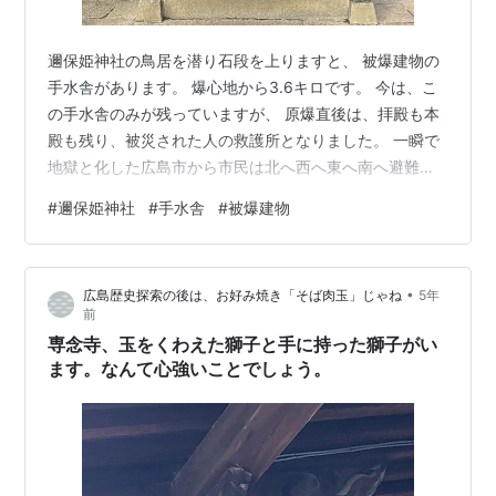
邇保姫神社の鳥居を潜り石段を上りますと、 被爆建物の
手水舎があります。 爆心地から3.6キロです。 今は、こ
の手水舎のみが残っていますが、 原爆直後は、拝殿も本
殿も残り、被災された人の救護所となりました。 一瞬で
地獄と化した広島市から市民は北へ西へ東へ南へ避難し
ました。 広島の町を歩きますと随所にそういった記述を
#
邇保姫神社
#
手水舎
#
被爆建物
見ることができます。 当時を想像しますと、広島市民の
強さを感じますね。 邇保姫神社は、 かつては、本殿、拝
殿とこの手水舎が被爆建物として市に登録されていまし
•
広島歴史探索の後は、お好み焼き「そば肉玉」じゃね
5年
た。 平成19年(2007）、不審火により本殿と拝殿は全焼
前
しました。 当時、手水舎へ必死で水をかけ延焼を防いだ
専念寺、玉をくわえた獅子と手に持った獅子がい
そうです。 平成22…
ます。なんて心強いことでしょう。