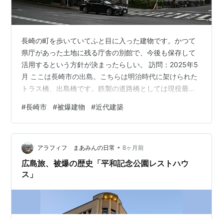
長崎の町を歩いていてふと目に入った建物です。かつて
県庁があった土地に残る庁舎の別館で、今後も保存して
活用するという方針が決まったらしい。 訪問：2025年5
月 ここは長崎市の出島。こちらは明治時代に架けられた
トラス橋、出島橋です。鉄製の道路橋としては現役最古
のものらしい。 すぐ横には有名な出島があります。現在
#
長崎市
#
被爆建物
#
近代建築
は陸続きになっていますが、これがあの出島かとしみじ
みしてしまいました。 出島から長崎駅の方面に向かって
ぶらぶらしていると、威厳を感じる歴史のありそうな建
•
物が目に入りました。こちらは旧長崎県庁の第3別館の建
アラフィフ まあみんの日常
8ヶ月前
物らしいことがわかりました。 こちらはもともと長崎警
広島旅、被爆の歴史「平和記念公園レストハウ
察署として1923年に建てられたと…
ス」