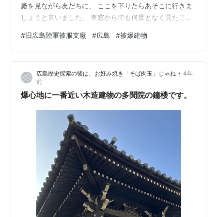
廠を見ながら友だちに、 ここを下りたらあそこに行きま
しょうと言いました。 車窓からでも何度となく見たこと
ある建物ですけど、 今回、車を100円パーキングに止め
#
旧広島陸軍被服支廠
#
広島
#
被爆建物
て散策することにしました。 爆心地から2.7㎞で倒壊を免
れた被爆建物です。 広島県が所有する３棟と国が所有す
る１棟、 2020年8月突然、保存か解体かと話しが持ち上
•
広島歴史探索の後は、お好み焼き「そば肉玉」じゃね
4年
がってきました。 保存するだけの県財政を捻出するのは
前
とても難しいので一棟だけ残すと主張します広島県に対
爆心地に一番近い木造建物の多聞院の鐘楼です。
して、 できるだけ全棟…