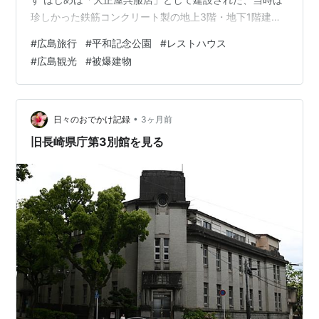
珍しかった鉄筋コンクリート製の地上3階・地下1階建て
のビルです 被災時は原爆ドームの次に爆心地に近い位置
#
広島旅行
#
平和記念公園
#
レストハウス
に建っていたため、屋根が潰れ、地下室を除く内部は全
#
広島観光
#
被爆建物
焼してしまいました 爆心地側に開口部が少ない造りだっ
たので、建屋は原型を留めることが出来たそうです（地
下は被爆当時のまま保存されているそう） この写真を撮
った時、漠然と「いい感じのビルだなぁ」とシャッター
•
日々のおでかけ記録
3ヶ月前
を切ったのですが、帰宅後に調べて…
旧長崎県庁第3別館を見る