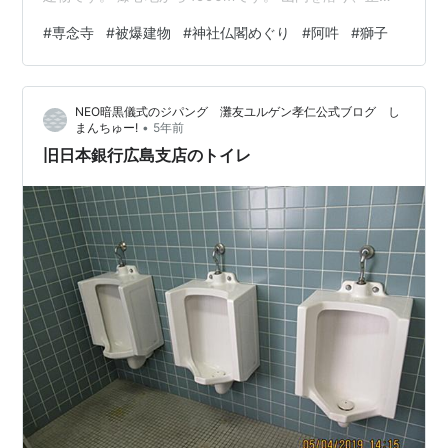
のお堂の向拝柱でいいのでしょうか？ 柱にかかっていま
#
専念寺
#
被爆建物
#
神社仏閣めぐり
#
阿吽
#
獅子
す梁の木鼻には、 玉をくわえてギッと目を見開いていま
す獅子と、 玉をしっかりと手に持ってギュッと口を引き
締めています獅子がいます。 なんと心強いことでしょ
NEO暗黒儀式のジパング 灘友ユルゲン孝仁公式ブログ し
う。
•
まんちゅー!
5年前
旧日本銀行広島支店のトイレ