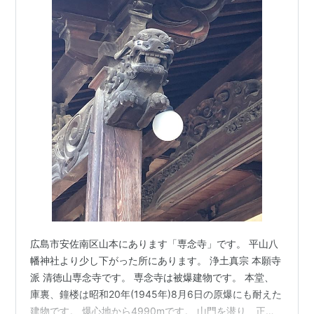
広島市安佐南区山本にあります「専念寺」です。 平山八
幡神社より少し下がった所にあります。 浄土真宗 本願寺
派 清徳山専念寺です。 専念寺は被爆建物です。 本堂、
庫裏、鐘楼は昭和20年(1945年)8月6日の原爆にも耐えた
建物です。 爆心地から4990mです。 山門を潜り、正面