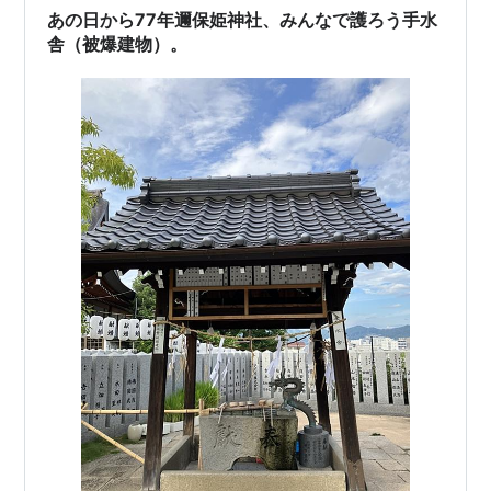
の全壊、 唯一鐘楼と十三塔は爆風にも耐え残りました。
あの日から77年邇保姫神社、みんなで護ろう手水
鐘楼は昭和9年…
舎（被爆建物）。