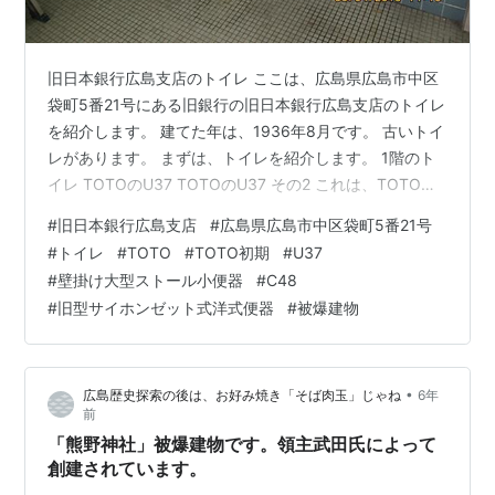
旧日本銀行広島支店のトイレ ここは、広島県広島市中区
袋町5番21号にある旧銀行の旧日本銀行広島支店のトイレ
を紹介します。 建てた年は、1936年8月です。 古いトイ
レがあります。 まずは、トイレを紹介します。 1階のト
イレ TOTOのU37 TOTOのU37 その2 これは、TOTOの
壁掛け大型ストール小便器のU37です。 戦前の小便器
#
旧日本銀行広島支店
#
広島県広島市中区袋町5番21号
は、壁掛けストールブローアウト小便器がありました。
#
トイレ
#
TOTO
#
TOTO初期
#
U37
横が凹凸があります。 TOTO初期になっています。 改修
#
壁掛け大型ストール小便器
#
C48
したのは、1970年頃です。 前は、不明でした。 TOTOの
#
旧型サイホンゼット式洋式便器
#
被爆建物
U37 その3 TOTOのU37 その4 洗浄方式は、ハイタンク
式になっています。 昭和を代表…
•
広島歴史探索の後は、お好み焼き「そば肉玉」じゃね
6年
前
「熊野神社」被爆建物です。領主武田氏によって
創建されています。