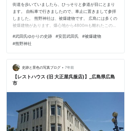
街道を歩いていましたら、ひっそりと参道が目にとまり
ます。 自転車で行きましたので、車止に置きまして参拝
しました。 熊野神社は、被爆建物です。 広島には多くの
被爆建物があります。爆心地から4800mも離れたこの地
も爆風を受け多大の被害がでています。 広島市内からや
#
武田氏ゆかりの史跡
#
安芸武田氏
#
被爆建物
っとここまで非難された多くの方が休息され、力尽きて
#
熊野神社
命を落された方も多くおられたそうです。 熊野神社にあ
ります由緒の石版をみますと、 旧称を「熊野新宮社」、
通称「新宮社」と言われていたそうです。 祭神は､伊邪那
岐命、伊邪那美命です。 昔、この辺りに住家を営むとよ
•
史跡と景色の写真ブログ
7年前
く火災が生じたので、 天…
【レストハウス (旧 大正屋呉服店)】_広島県広島
市