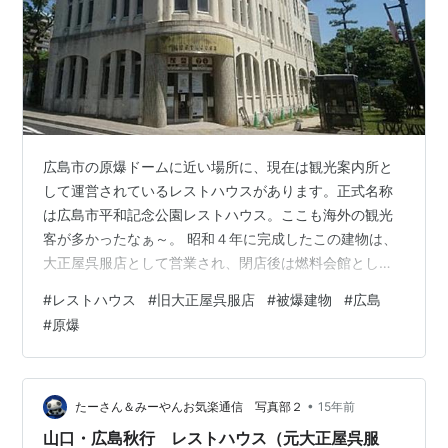
広島市の原爆ドームに近い場所に、現在は観光案内所と
して運営されているレストハウスがあります。正式名称
は広島市平和記念公園レストハウス。ここも海外の観光
客が多かったなぁ～。 昭和４年に完成したこの建物は、
大正屋呉服店として営業され、閉店後は燃料会館として
使われていたそうです。 爆心地から至近距離に位置だっ
#
レストハウス
#
旧大正屋呉服店
#
被爆建物
#
広島
たにもかかわらず、当時の姿を留めているってすごいで
#
原爆
すね。そして地下室は当時のまま残っているそうです。
•
たーさん＆みーやんお気楽通信 写真部２
15年前
山口・広島秋行 レストハウス（元大正屋呉服