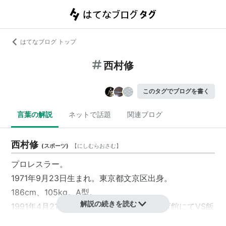
はてなブログ トップ
西村修
このタグでブログを書く
言葉の解説
ネットで話題
関連ブログ
西村修
(
スポーツ
)
【
にしむらおさむ
】
プロレスラー。
1971年9月23日生まれ。東京都文京区出身。
186cm、105kg。A型。
解説の続きを読む
1991年4月21日、沖縄・糸満市西崎総合体育館にてVS飯
塚孝之（現・飯塚高史）戦でデビュー。