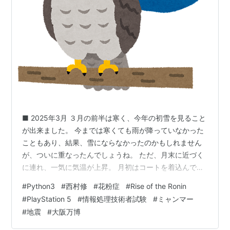
得意技
ドロップキック
コブラツイスト
ニードロップ
逆さ押え込み
スピニング・トゥー・ホールド
ノーザンライト・スープレックス（北斗原爆固め）
■ 2025年3月 ３月の前半は寒く、今年の初雪を見ること
名刺代わりになるような派手な技は無く
*1
、古典的な技
が出来ました。 今までは寒くても雨が降っていなかった
を丁寧に使うのが特徴。
こともあり、結果、雪にならなかったのかもしれません
が、ついに重なったんでしょうね。 ただ、月末に近づく
に連れ、一気に気温が上昇。 月初はコートを着込んで震
リスト::プロレスラー
えながら通勤していたのに、月末は分厚い上着を着ると
#
Python3
#
西村修
#
花粉症
#
Rise of the Ronin
もう暑い…という状態でしたので…。 そんな中、最後の
#
PlayStation 5
#
情報処理技術者試験
#
ミャンマー
土曜日には、今度はまた急激な気温低下…。 20℃近く一
*1
:
カラマリ・ホールド（げそ固め）は未発表か。
#
地震
#
大阪万博
気に低下し、今度は冬の気候に逆戻り…。 この急激な寒
暖差は勘弁してほしいです…。 ■ ニュース (1) 訃報 個人