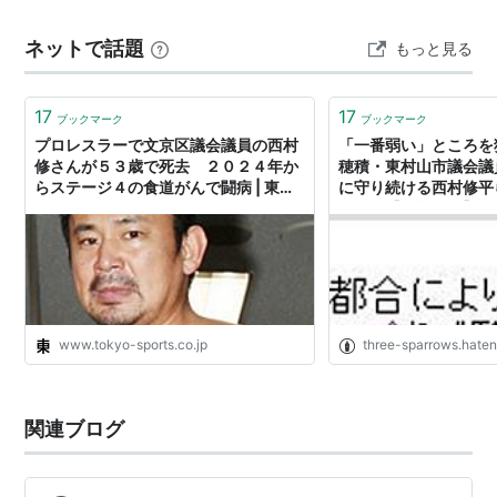
的にびっくりしたのが、プロレスラー・西村修選手の訃
ネットで話題
もっと見る
報。 癌で闘病生…
17
17
ブックマーク
ブックマーク
プロレスラーで文京区議会議員の西村
「一番弱い」ところを
修さんが５３歳で死去 ２０２４年か
穂積・東村山市議会議
らステージ４の食道がんで闘病 | 東ス
に守り続ける西村修平
ポWEB
運動」【追記あり】 -
www.tokyo-sports.co.jp
three-sparrows.haten
関連ブログ