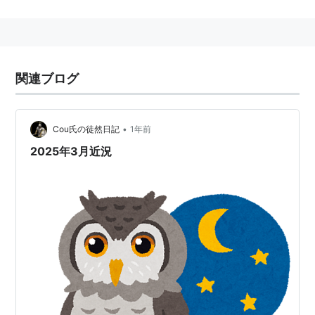
1993年、第4回
ヤングライオン
杯準優勝。アメリカ武者
修業へ。
1995年に帰国し、藤波辰爾の自主興行
「無我」
に参
戦。
関連ブログ
1997年にはカナダ・ヨーロッパ遠征し、CWAシュート
ファイティング王座獲得し帰国。
1998年には後腹膜腫瘍のため戦線離脱するも、2000年
•
Cou氏の徒然日記
1年前
6月2日に、日本武道館の藤波戦で復活。
2025年3月近況
2002年、メキシコで、
竹村豪氏
・
正田和彦
との
無我ト
リオ
が実現した。
木村健悟
の引退試合の相手を務めた。
2006年、新日本を退団。無我ワールド・プロレスリン
グ旗揚げに参加。
2007年10月、無我ワールド・プロレスリングを退団
し、全日本プロレスに移籍。