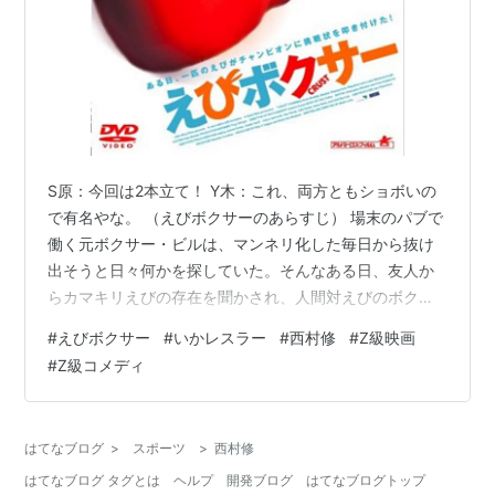
S原：今回は2本立て！ Y木：これ、両方ともショボいの
で有名やな。 （えびボクサーのあらすじ） 場末のパブで
働く元ボクサー・ビルは、マンネリ化した毎日から抜け
出そうと日々何かを探していた。そんなある日、友人か
らカマキリえびの存在を聞かされ、人間対えびのボクシ
ングを思いつく。 (いかレスラーのあらすじ） かつて無
#
えびボクサー
#
いかレスラー
#
西村修
#
Z級映画
敵を誇った超日本プロレスのレスラー・貫一は病のため
#
Z級コメディ
引退。死を宣告された彼は修行の末「いかレスラー」と
なってリングに復帰。宿敵「たこレスラー」、そして謎
の「しゃこボクサー」も出現し、リングはシーフード・
はてなブログ
>
スポーツ
>
西村修
バトルと化した！ Y木：なんかどっちも面白くなさそう
はてなブログ タグとは
ヘルプ
開発ブログ
はてなブログトップ
（苦笑） S原：うん、その通り。でも…