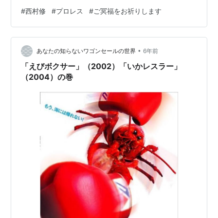
ト系プロレスサイトの掲示板に書き込んでくれたことも
#
西村修
#
プロレス
#
ご冥福をお祈りします
あります。25年くらい前になりますかね。俺が川崎の中
原区に住んでる（当時）って事を知って、ヤングライオ
ン時代に中原区の武蔵小杉へ何度も行った、みたいな話
•
をしてくれたり。何で行ってたかは内緒にしときます。
あなたの知らないワゴンセールの世界
6年前
プロレスファンには既に有名な選手でしたけど、ただの
「えびボクサー」（2002）「いかレスラー」
ファンに気を使って話しをしてくれる優しい人でし…
（2004）の巻